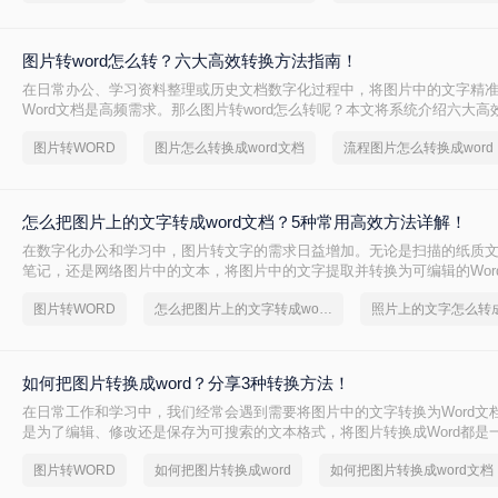
图片转word怎么转？六大高效转换方法指南！
在日常办公、学习资料整理或历史文档数字化过程中，将图片中的文字精
Word文档是高频需求。那么图片转word怎么转呢？本文将系统介绍六大
盖各场景下的最佳选择，助你彻底摆脱手动输入的繁琐。
图片转WORD
图片怎么转换成word文档
流程图片怎么转换成word
怎么把图片上的文字转成word文档？5种常用高效方法详解！
在数字化办公和学习中，图片转文字的需求日益增加。无论是扫描的纸质
笔记，还是网络图片中的文本，将图片中的文字提取并转换为可编辑的Wor
提升效率。那么怎么把图片上的文字转成word文档呢？本文将详细介绍五
图片转WORD
怎么把图片上的文字转成word文档
法，帮助您快速选择最适合的方案。
如何把图片转换成word？分享3种转换方法！
在日常工作和学习中，我们经常会遇到需要将图片中的文字转换为Word文
是为了编辑、修改还是保存为可搜索的文本格式，将图片转换成Word都是
技能。那么如何把图片转换成word呢？本文将介绍三种将图片转换成Word
图片转WORD
如何把图片转换成word
如何把图片转换成word文档