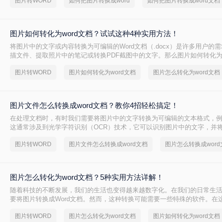
图片转WORD
如何把图片转换成word
如何把图片转换成word文档
图片如何转化为word文档？试试这种4种实用方法！
将图片中的文字或内容转换为可编辑的Word文档（.docx）是许多用户的
描文件、提取照片中的笔记或转换PDF截图中的文字。那么图片如何转化为w
文将介绍4种实用方法，助您高效完成转换。
图片转WORD
图片如何转化为word文档
图片怎么转化为word文档
图片文件怎么转换成word文档？教你4招轻松搞定！
在处理文档时，有时我们需要将图片中的文字转换为可编辑的文本格式，例如
这通常涉及到光学字符识别（OCR）技术，它可以识别图片中的文字，并
辑的文本。那么图片文件怎么转换成word文档呢？本文将介绍几种常用的
图片转WORD
图片文件怎么转换成word文档
图片怎么转换成word
Word文档的转换。
图片怎么转化为word文档？5种实用方法详解！
随着科技的不断发展，我们的生活也变得越来越数字化。在我们的日常生
要将图片转换成Word文档。然而，这种转换可能需要一些特殊的软件。在
们将介绍图片怎么转化为word文档。
图片转WORD
图片怎么转化为word文档
图片如何转化为word文档