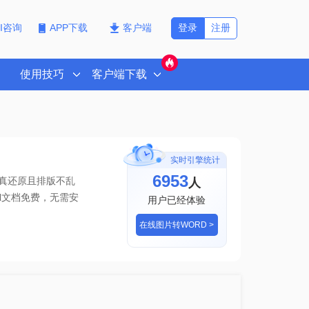
登录
注册
PI咨询
APP下载
客户端
使用技巧
客户端下载
实时引擎统计
6953
人
保真还原且排版不乱
d文档免费
，无需安
用户已经体验
在线图片转WORD >