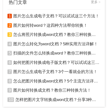
热门文章
更多 >
使用清晰度较高、光线充足的图片进行识别。
OCR技术限制：OCR技术虽然已经非常先进，
但对于一些特殊的字体或文字排版，仍然可能
1
图片怎么生成电子文档？可以试试这三个方法！
存在识别误差。因此，在转换后需要仔细校对
2
图片如何转word？这四种方法帮你转换！
和编辑Word文档。
软件更新：保持OCR软件或应用的更新至最新
3
怎么将照片转换成word文档？教你三种转换方法！
版本，可以确保使用最新技术和算法，提高识
4
图片怎么转化为word文档？5种实用方法详解！
别准确率和效率。
5
扫描的文件怎么转换成word？教你三种转换方法！
总结
6
如何把图片转换成电子版文档？可以试试这三个方法！
以上就是本期如何把图片转换成word文档的全部内
7
图片怎么生成电子文档？3个一看就会的方法！
容了，将图片转换成Word文档的方法多种多样，用
户可以根据自己的需求和实际情况选择合适的方法
8
怎么把图片转换成word文档？5个主流方法详解！
进行操作。无论是使用专业的OCR软件、在线OCR
9
图片如何转换成文档？教你三种转换方法！
工具还是使用截图工具结合Word软件，都能实现这
一目的。
10
怎样把图片文字转换成word文档？分享3种简单方法，1秒搞定！