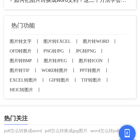
如何把图片转换成word文档？这二个方法学会省时省力！
●
热门功能
图片转文字
丨
图片转EXCEL
丨
图片转WORD
丨
OFD转图片
丨
PNG转JPG
丨
JPG转PNG
丨
图片转BMP
丨
图片转JPEG
丨
图片转ICON
丨
图片转TIF
丨
WORD转图片
丨
PPT转图片
丨
EXCEL转图片
丨
GIF转图片
丨
TIF转图片
丨
HEIC转图片
丨
热门关注
pdf怎么转换成word
pdf怎么转换成jpg图片
word怎么转pdf