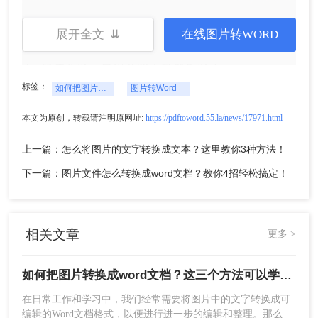
展开全文 ⇊
在线图片转WORD
5、转换完成，点击立即下载就可以了。
标签：
如何把图片转换成word文档
图片转Word
方法二：使用OCR软件
本文为原创，转载请注明原网址:
https://pdftoword.55.la/news/17971.html
OCR软件是转换图片文字为可编辑文本的首选工
具，它们通常具备高精度、多语言支持和批量处理
上一篇：怎么将图片的文字转换成文本？这里教你3种方法！
等优点。下面以转转大师操作为例。
下一篇：图片文件怎么转换成word文档？教你4招轻松搞定！
操作如下：
1、百度搜索“转转大师”，然后从官网
(https://pdftoword.55.la/)下载安装软件。
相关文章
更多 >
如何把图片转换成word文档？这三个方法可以学习一下！
在日常工作和学习中，我们经常需要将图片中的文字转换成可
编辑的Word文档格式，以便进行进一步的编辑和整理。那么如