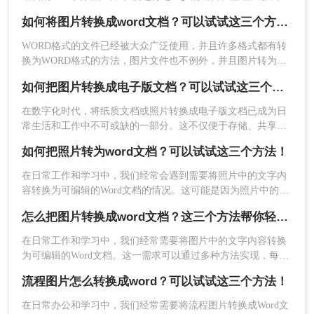
何把图片转换成word文档呢？下面将详细介绍几种将图片转换
如何将图片转换成word文档？可以试试这三个方法！
成Word文档的方法，帮助您轻松完成这一任务。
WORD格式的文件已经被大众广泛使用，并且许多格式都有转
换为WORD格式的方法，图片文件也不例外，并且图片转为的
2、上传要转换的图片，如果要转换的图片较多可以
WORD文件的使用也比较普遍。有时候想将这样的图片文件转
直接添加文件夹从而批量转换，点击转换之前可按
如何把图片转换成电子版文档？可以试试这三个方法！
为可编辑的WORD该如何操作呢，下面转转师妹为大家讲解一
需求设置一些条件，然后再点开始转换。
下如何将图片转换成word文档。
在数字化时代，将纸质文档或照片转换成电子版文档已成为日
常生活和工作中不可或缺的一部分。这不仅便于存储、共享和
编辑，还能有效减少纸质文件的使用，更加环保。那么如何把
如何把照片转为word文档？可以试试这三个方法！
图片转换成电子版文档呢？本文将详细介绍几种将图片转换成
电子版文档的方法，帮助您轻松实现这一转换过程。
在日常工作和学习中，我们经常会遇到需要将照片中的文字内
容转换为可编辑的Word文档的情况。这可能是因为照片中的文
字信息对我们非常重要，但照片格式并不便于编辑和分享。那
怎么把图片转换成word文档？这三个方法帮你轻松解决！
么如何把照片转为word文档呢？下面，我将详细介绍几种将照
片转为Word文档的方法，并给出具体的操作步骤。
在日常工作和学习中，我们经常需要将图片中的文字内容转换
为可编辑的Word文档。这一需求可以通过多种方法实现，每种
方法都有其独特的优势和适用场景。那么怎么把图片转换成
3、转换完成，点击打开即可查看Word文件。
流程图片怎么转换成word？可以试试这三个方法！
word文档呢？本文将详细介绍三种常用的图片转Word文档的方
法，并探讨其优缺点，同时推荐一些实用的工具。
在日常办公和学习中，我们经常需要将流程图片转换成Word文