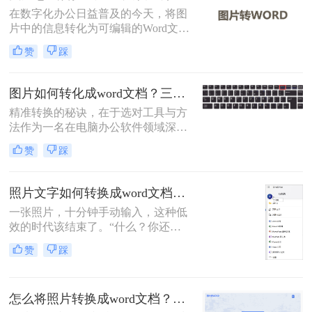
本文将介绍三种将图片转换成Word的
在数字化办公日益普及的今天，将图
方法。
片中的信息转化为可编辑的Word文档
变得尤为重要。那么图片怎么转换成
赞
踩
word文档呢？本文将介绍三种常见的
图片转Word的方法。
图片如何转化成word文档？三招精准转换，职场效率翻倍！
精准转换的秘诀，在于选对工具与方
法作为一名在电脑办公软件领域深耕
多年的测评博主，小编每天都会收到
赞
踩
大量读者的咨询：“如何把图片里的
文字快速、准确地变成可编辑的Word
文档？”无论是会议纪要的拍照图、
照片文字如何转换成word文档？这4个方法轻松转换！
纸质资料的扫描件，还是网页上无法
一张照片，十分钟手动输入，这种低
复制的截图，手动输入耗时费力还易
效的时代该结束了。“什么？你还在
出错
对着照片一个字一个字敲键盘？”作
赞
踩
为一名与电脑办公软件打了多年交道
的测评博主，我常听到身边同事和朋
友这样的抱怨。
怎么将照片转换成word文档？教你三种转换方法！