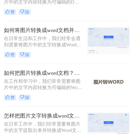
片中的文字内容转换为可编辑的DOC
格式文档。那么图片如何转换为doc
赞
踩
格式呢？本文将介绍三种将图片转换
为DOC格式的方法。
如何将图片转换成word文档并编辑？这2个方法了解一下！
在日常生活和工作中，我们经常会遇
到需要将图片中的文字转换成Word文
档并进行编辑的情况。无论是为了保
赞
踩
存资料、修改内容，还是为了更高效
地处理文档，这种转换都显得尤为重
要。那么如何将图片转换成word文档
如何把图片转换成word文档？这二个方法学会省时省力！
并编辑呢？本文将介绍两种常用的方
在工作和学习中，我们常常需要将图
法来实现这一目标。
片中的文字内容转换为可编辑的Word
文档。这可能是为了编辑图片中的文
赞
踩
本、保存信息以便分享，或将手写笔
记数字化。那么如何把图片转换成
word文档呢？本文将详细介绍两种常
怎样把图片文字转换成word文档？分享两种有效的方法！
用的方法来实现这一目标。
在日常工作中，我们经常需要将图片
中的文字提取出来并转换成Word文