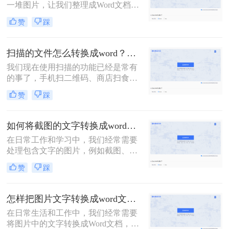
一堆图片，让我们整理成Word文档再
发给他的情况！如果图片很少，还可
赞
踩
以一个字一个字敲击键盘整理，如果
需要转换的图片非常多，这个方法就
显得力不从心了！该怎么办呢？下面
扫描的文件怎么转换成word？教你三种转换方法！
转转师妹就教大家四个图片如何转
我们现在使用扫描的功能已经是常有
word方法！
的事了，手机扫二维码、商店扫食品
条形码等等。这些都是我们现在对于
赞
踩
扫描功能的应用，那么我们可以在工
作中将文件扫描之后转换成Word文档
吗？接下来就让我们来给大家介绍扫
如何将截图的文字转换成word？四种简单好用方法分享！
描的文件怎么转换成word吧！
在日常工作和学习中，我们经常需要
处理包含文字的图片，例如截图、扫
描文档等。为了更高效地利用这些信
赞
踩
息，将截图中的文字提取出来显得尤
为重要。那么如何将截图的文字转换
成word呢？本文将介绍四种提取截图
怎样把图片文字转换成word文档？分享3种简单方法，1秒搞定！
文字的方法，帮助你轻松应对各种场
在日常生活和工作中，我们经常需要
景。
将图片中的文字转换成Word文档，以