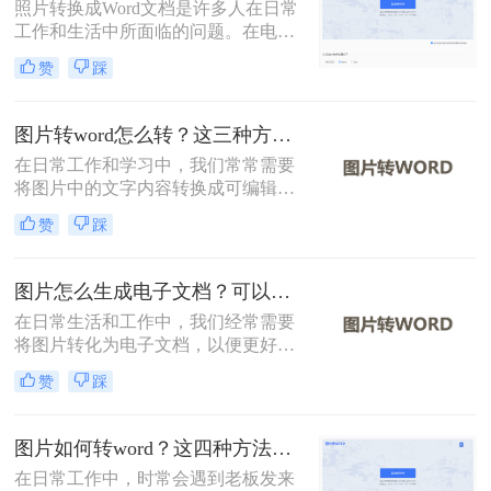
照片转换成Word文档是许多人在日常
工作和生活中所面临的问题。在电子
文档的使用越来越广泛的今天，将照
赞
踩
片转换成可编辑的Word文档可以大大
提高效率和便利性。那么怎么将照片
转换成word文档呢？下面将详细介绍
图片转word怎么转？这三种方法学习一下！
几种将照片转换成Word文档的方法，
在日常工作和学习中，我们常常需要
希望对您有所帮助。
将图片中的文字内容转换成可编辑的
Word文档。那么图片转word怎么转
赞
踩
呢？为了帮助您轻松实现这一转换，
本文将详细介绍三种常见的图片转
Word的方法。
图片怎么生成电子文档？可以试试这三个方法！
在日常生活和工作中，我们经常需要
将图片转化为电子文档，以便更好地
编辑、存储和分享。那么图片怎么生
赞
踩
成电子文档呢？本文将介绍三种将图
片生成电子文档的方法，帮助您轻松
实现这一需求。
图片如何转word？这四种方法帮你转换！
在日常工作中，时常会遇到老板发来