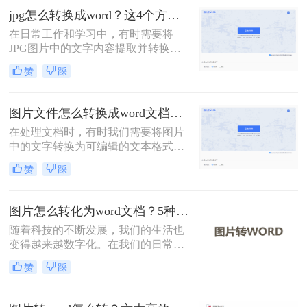
将介绍4种实用方法，助您高效完成
jpg怎么转换成word？这4个方法教你学会！
转换。
在日常工作和学习中，有时需要将
JPG图片中的文字内容提取并转换为
Word文档，以便于编辑和分享。那么
赞
踩
jpg怎么转换成word呢？本文将介绍四
种常用的方法。
图片文件怎么转换成word文档？教你4招轻松搞定！
在处理文档时，有时我们需要将图片
中的文字转换为可编辑的文本格式，
例如Word文档。这通常涉及到光学字
赞
踩
符识别（OCR）技术，它可以识别图
片中的文字，并将其转换为可编辑的
文本。那么图片文件怎么转换成word
图片怎么转化为word文档？5种实用方法详解！
文档呢？本文将介绍几种常用的方法
随着科技的不断发展，我们的生活也
来实现图片到Word文档的转换。
变得越来越数字化。在我们的日常生
活中，我们经常需要将图片转换成
赞
踩
Word文档。然而，这种转换可能需要
一些特殊的软件。在这篇文章中，我
们将介绍图片怎么转化为word文档。