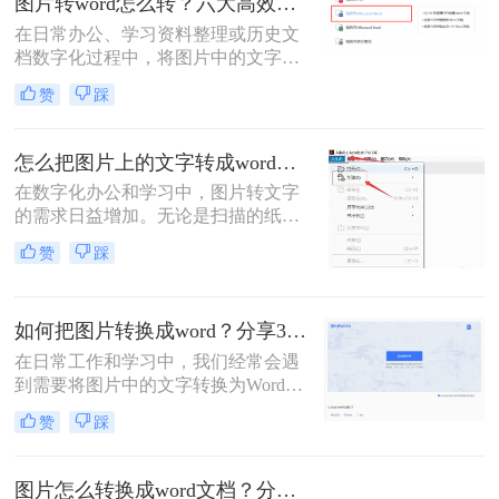
图片转word怎么转？六大高效转换方法指南！
在日常办公、学习资料整理或历史文
档数字化过程中，将图片中的文字精
准转换为可编辑的Word文档是高频需
赞
踩
求。那么图片转word怎么转呢？本文
将系统介绍六大高效转换方法，涵盖
各场景下的最佳选择，助你彻底摆脱
怎么把图片上的文字转成word文档？5种常用高效方法详解！
手动输入的繁琐。
在数字化办公和学习中，图片转文字
的需求日益增加。无论是扫描的纸质
文档、手机拍摄的笔记，还是网络图
赞
踩
片中的文本，将图片中的文字提取并
转换为可编辑的Word文档，能大幅提
升效率。那么怎么把图片上的文字转
如何把图片转换成word？分享3种转换方法！
成word文档呢？本文将详细介绍五种
常用且高效的方法，帮助您快速选择
在日常工作和学习中，我们经常会遇
最适合的方案。
到需要将图片中的文字转换为Word文
档的情况。无论是为了编辑、修改还
赞
踩
是保存为可搜索的文本格式，将图片
转换成Word都是一项非常有用的技
能。那么如何把图片转换成word呢？
图片怎么转换成word文档？分享三种实用方法指南！