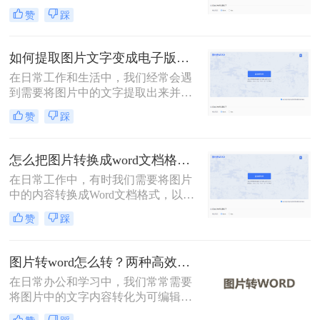
档，以便进行编辑和保存。然而，如
赞
踩
何高效且准确地完成这一转换过程，
往往是一个挑战。那么怎样把图片文
字转换成word文档呢？本文将介绍两
如何提取图片文字变成电子版？分享2种实用的方法！
种有效的方法，帮助您轻松实现图片
在日常工作和生活中，我们经常会遇
文字到Word文档的转换。
到需要将图片中的文字提取出来并转
换成电子版的情况。无论是从扫描的
赞
踩
文档、拍照的书籍页面，还是网络上
的图片，提取文字并转化为电子版都
能极大地提高我们的工作效率。那么
怎么把图片转换成word文档格式？教你三种转换方法！
如何提取图片文字变成电子版呢？本
在日常工作中，有时我们需要将图片
文将介绍两种常用的方法来实现这一
中的内容转换成Word文档格式，以便
目标。
进行编辑和处理。那么怎么把图片转
赞
踩
换成word文档格式呢？本文将介绍三
种免费且高效的方法，帮助您轻松完
成图片到Word文档的转换。
图片转word怎么转？两种高效方法指南！
在日常办公和学习中，我们常常需要
将图片中的文字内容转化为可编辑的
Word文档。那么图片转word怎么转