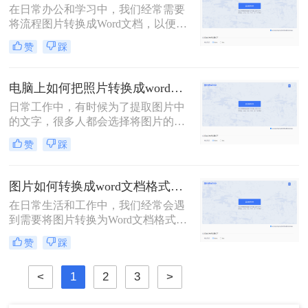
在日常办公和学习中，我们经常需要
将流程图片转换成Word文档，以便于
编辑、修改和分享。那么流程图片怎
赞
踩
么转换成word呢？本文将为你介绍三
种将流程图片转换成Word文档的方
法，帮助你更高效地完成这一任务。
电脑上如何把照片转换成word文档？转换图片为Word文档的二大妙招！
日常工作中，有时候为了提取图片中
的文字，很多人都会选择将图片的内
容一个字一个字的录入到Word中，费
赞
踩
时费力不说，还总容易出错。其实想
要将图片转换成可编辑的Word文档，
还是有很多快速且好用的方法的，今
图片如何转换成word文档格式？分享三个转换方法！
天就来教大家电脑上如何把照片转换
在日常生活和工作中，我们经常会遇
成word文档。
到需要将图片转换为Word文档格式的
情况。这种需求可能来自于需要将图
赞
踩
片中的文字提取出来进行编辑，或者
是将图片中的表格转换为可编辑的表
<
1
2
3
>
格格式。那么图片如何转换成word文
档格式呢？下面，我们将介绍几种常
用的方法，帮助你轻松实现图片到