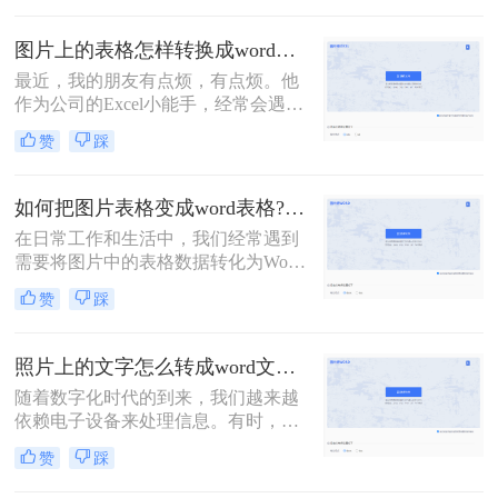
档呢？下面将详细介绍几种将图片转
换成Word文档的方法，帮助您轻松完
图片上的表格怎样转换成word表格？教你转换的二个方法！
成这一任务。
最近，我的朋友有点烦，有点烦。他
作为公司的Excel小能手，经常会遇到
同事发Excel表过来咨询的情况。他们
赞
踩
的口头禅通常都是：“大神，大神，
麻烦你，帮我看看这个表格，怎么不
对呢？”顺带一张Excel截图。对，是
如何把图片表格变成word表格?教你三招轻松搞定！
截图！如何在一张截图上发现问题，
在日常工作和生活中，我们经常遇到
查找答案呢？这是一个问题。更大的
需要将图片中的表格数据转化为Word
问题是，老板也喜欢这样……今天就
文档中的表格的情况。这样的需求常
来给大家分享二个技巧，「图片上的
赞
踩
见于数据提取、文档编辑、报告撰写
表格怎样转换成word表格」
等场景。那么如何把图片表格变成
word表格呢？以下将介绍几种常用的
照片上的文字怎么转成word文档？分享2种方法，简单易学！
方法，帮助你将图片表格转换成Word
随着数字化时代的到来，我们越来越
表格。
依赖电子设备来处理信息。有时，我
们可能需要从照片中提取文字内容，
赞
踩
并将其转换为可编辑的Word文档。这
种需求在多种场景下都可能出现，比