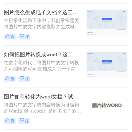
么图片转化word文档怎么操作呢？本
文将介绍常用转换方法，为您提供详
图片怎么生成电子文档？这三种转换方法快来看！
细指南。
在日常生活和工作中，我们常常需要
将图片中的文字内容提取并生成电子
文档（如Word文档）。这不仅有助于
赞
踩
提高工作效率，还能方便后续的编辑
和分享。那么图片怎么生成电子文档
呢？本文将介绍几种常用的方法，帮
如何把图片转换成word？这二个方法教你学会！
助您轻松将图片转换成Word文档。
在数字化时代，将图片中的文字转换
为可编辑的Word文档成为了一个常见
的需求。无论是在学术研究、商务文
赞
踩
档处理，还是在教育培训等领域，这
种转换都提供了极大的便利。那么如
何把图片转换成word呢？本文将介绍
图片如何转化为word文档？试试这种4种实用方法！
两种常用的方法来实现这一目标。
将图片中的文字或内容转换为可编辑
的Word文档（.docx）是许多用户的需
求，例如处理扫描文件、提取照片中
赞
踩
的笔记或转换PDF截图中的文字。那
么图片如何转化为word文档呢？本文