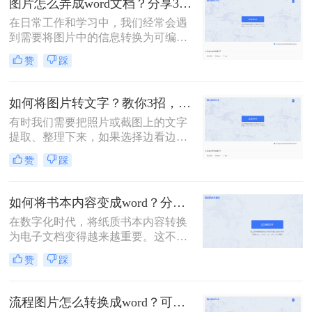
图片怎么弄成word文档？分享3种简单方法，轻松搞定!
呢？下面，我将详细介绍几种将照片
在日常工作和学习中，我们经常会遇
转为Word文档的方法，并给出具体的
到需要将图片中的信息转换为可编辑
操作步骤。
的Word文档的情况。无论是扫描的文
赞
踩
档、截图还是照片，我们都希望能够
将其中的文字或内容提取出来，以便
进行编辑、整理或分享。那么图片怎
如何将图片转文字？教你3招，轻松搞定图片转文字提取！
么弄成word文档呢？下面，我将详细
有时我们需要把照片或截图上的文字
介绍几种将图片转换为Word文档的方
提取、整理下来，如果选择边看边打
法，并给出具体的操作步骤。
字，那么效率实在太低了。那么如何
赞
踩
将图片转文字？其实很简单，掌握以
下3个方法，帮你轻松提取图片上的
文字，非常方便！
如何将书本内容变成word？分享3种方法，简单易学！
在数字化时代，将纸质书本内容转换
为电子文档变得越来越重要。这不仅
方便我们随时随地阅读，还便于编
赞
踩
辑、分享和存储。本文将介绍如何将
书本内容变成word。
流程图片怎么转换成word？可以试试这三个方法！