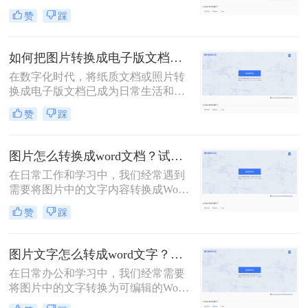
便于编辑、整理或分享。那么怎样把
赞
踩
图片文字转换成word文档呢？本文将
为您介绍三种实用的方法，帮助您轻
松实现图片文字到Word文档的转换。
如何把图片转换成电子版文档？可以试试这三个方法！
在数字化时代，将纸质文档或照片转
换成电子版文档已成为日常生活和工
作中不可或缺的一部分。这不仅便于
赞
踩
存储、共享和编辑，还能有效减少纸
质文件的使用，更加环保。那么如何
把图片转换成电子版文档呢？本文将
图片怎么转换成word文档？试试这四个方法！
详细介绍几种将图片转换成电子版文
在日常工作和学习中，我们经常遇到
档的方法，帮助您轻松实现这一转换
需要将图片中的文字内容转换成Word
过程。
文档的情况。这可能是因为图片中的
赞
踩
信息需要编辑、修改或进一步处理，
而直接在图片上进行操作显然不够高
效。幸运的是，随着技术的发展，现
图片文字怎么转成word文字？教你两个方法免费转换！
在有多种方法可以将图片转换成Word
在日常办公和学习中，我们经常需要
文档，让这一过程变得简单快捷。本
将图片中的文字转换为可编辑的Word
文将为您详细介绍图片怎么转换成
文档。这一需求在资料整理、笔记制
word文档，包括使用OCR技术、在线