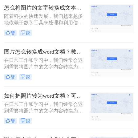
如从书籍、报纸、海报、名片，甚至
怎么将图片的文字转换成文本？这里教你3种方法！
是手写笔记中提取信息。那么照片上
随着科技的快速发展，我们越来越多
的文字怎么转成word文档呢？本文将
地依赖于数字工具来处理和利用信
介绍几种常用的方法，帮助你轻松地
息。在日常生活中，我们经常会遇到
将照片上的文字转换成Word文档。
赞
踩
需要将图片中的文字转换成可编辑文
本的情况。无论是从扫描的文档、照
片中的标语、还是社交媒体上的图片
图片怎么转换成word文档？教你3种简单方法！
中提取信息，将图片中的文字转换成
在日常工作和学习中，我们经常会遇
文本都是一项非常实用的技能。那么
到需要将图片中的文字内容转换为
怎么将图片的文字转换成文本呢？本
Word文档的情况。这可能是因为图片
文将详细介绍几种常用的方法，帮助
赞
踩
中的文字内容需要编辑、修改或进一
你轻松实现图片文字到文本的转换。
步处理。然而，直接将图片插入Word
文档并不能实现文字内容的编辑，因
如何把照片转为word文档？可以试试这三个方法！
此我们需要将图片转换成可编辑的
在日常工作和学习中，我们经常会遇
Word文档。本文将详细介绍图片怎么
到需要将照片中的文字内容转换为可
转换成word文档的几种方法，并给出
编辑的Word文档的情况。这可能是因
具体的操作步骤和注意事项。
赞
踩
为照片中的文字信息对我们非常重
要，但照片格式并不便于编辑和分
享。那么如何把照片转为word文档