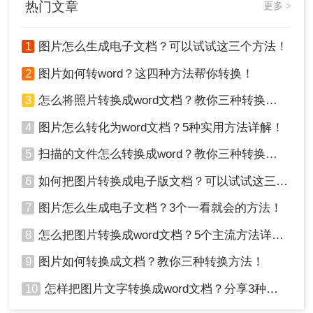
热门文章
更多 >
图片内容转换成Word文档的方法，并详细说明其操作步骤和注
的需求，通过在线OCR工具和专业软件，您可以轻
意事项。
松实现这一目标。每种方法都有其优缺点，您可以
1
图片怎么生成电子文档？可以试试这三个方法！
根据自己的需求和条件选择最合适的方法。无论选
择哪种方法，都建议在操作前备份原始文件，以防
2
图片如何转word？这四种方法帮你转换！
止意外丢失。希望本文的指南能够帮助您轻松转换
图片文字，提高工作效率。
3
怎么将照片转换成word文档？教你三种转换方法！
4
图片怎么转化为word文档？5种实用方法详解！
5
扫描的文件怎么转换成word？教你三种转换方法！
6
如何把图片转换成电子版文档？可以试试这三个方法！
7
图片怎么生成电子文档？3个一看就会的方法！
8
怎么把图片转换成word文档？5个主流方法详解！
9
图片如何转换成文档？教你三种转换方法！
10
怎样把图片文字转换成word文档？分享3种简单方法，1秒搞定！