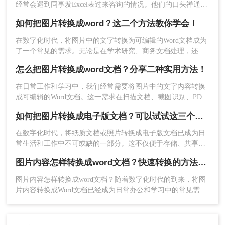
经常会遇到同事发Excel表过来咨询的情况。他们的口头禅通常
都是：“大神，大神，麻烦你，帮我看看这个表格，怎么不对
如何把图片转换成word？这二个方法教你学会！
呢？”顺带一张Excel截图。对，是截图！如何在一张截图上发
现问题，查找答案呢？这是一个问题。更大的问题是，老板也
在数字化时代，将图片中的文字转换为可编辑的Word文档成为
喜欢这样……今天就来给大家分享二个技巧，「图片上的表格
了一个常见的需求。无论是在学术研究、商务文档处理，还是
怎样转换成word表格」
在教育培训等领域，这种转换都提供了极大的便利。那么如何
怎么把图片转换成word文档？分享二种实用方法！
把图片转换成word呢？本文将介绍两种常用的方法来实现这一
目标。
4、点击“转换”按钮，选择输出格式为“Word文
在日常工作和学习中，我们经常需要将图片中的文字内容转换
档”。
成可编辑的Word文档。这一需求在扫描文档、截图识别、PDF
转文字等多种场景下尤为常见。那么怎么把图片转换成word文
5、点击“开始”按钮，等待转换完成。
如何把图片转换成电子版文档？可以试试这三个方法！
档呢？本文将介绍两种将图片转换成Word文档的方法。
6、保存转换后的Word文件。
在数字化时代，将纸质文档或照片转换成电子版文档已成为日
注意：
如果文件较大，建议在操作前备份原始文
常生活和工作中不可或缺的一部分。这不仅便于存储、共享和
件。对于包含复杂布局或模糊文字的图片，可以尝
编辑，还能有效减少纸质文件的使用，更加环保。那么如何把
图片内容怎样转换成word文档？快速转换的方法分享！
图片转换成电子版文档呢？本文将详细介绍几种将图片转换成
试调整图片的亮度和对比度，以提高识别准确率。
电子版文档的方法，帮助您轻松实现这一转换过程。
图片内容怎样转换成word文档？随着数字化时代的到来，将图
总结
片内容转换成Word文档已经成为日常办公和学习中的常见需
求。常见的方法包括手动输入、使用OCR技术以及借助第三方
以上就是怎样把图片文字转换成word文档的方法介
软件等。其中，在线转换工具作为一种便捷快速的解决方案，
越来越受到人们的青睐。本文将介绍一种使用在线转换工具将
绍了，将图片文字转换成Word文档格式是一项常见