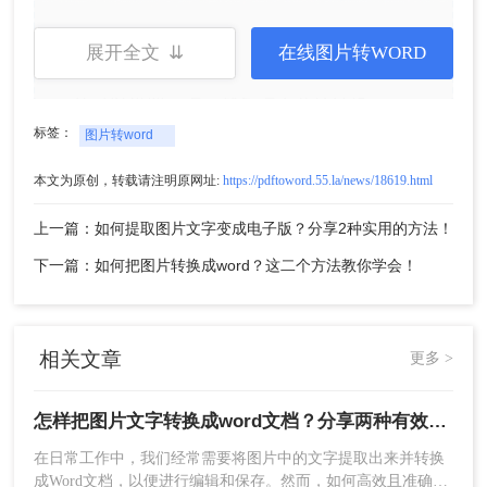
展开全文 ⇊
在线图片转WORD
4、上传要转换的图片，需要设置自定义选项
的可以设置一点，然后点击开始转换。
标签：
图片转word
本文为原创，转载请注明原网址:
https://pdftoword.55.la/news/18619.html
上一篇：如何提取图片文字变成电子版？分享2种实用的方法！
下一篇：如何把图片转换成word？这二个方法教你学会！
5、转换完成，点击立即下载就可以了。
注意：
如果图片中的文字模糊或倾斜，可能会影响
相关文章
更多 >
识别准确率。
怎样把图片文字转换成word文档？分享两种有效的方法！
方法2. 使用专业软件转换
在日常工作中，我们经常需要将图片中的文字提取出来并转换
使用专业软件转换图片文字可以提供更高的转换质
成Word文档，以便进行编辑和保存。然而，如何高效且准确地