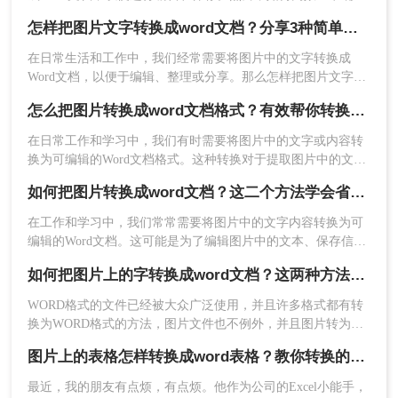
量和更多的功能选项。这些软件通常具有更强大的
完成这一转换过程，往往是一个挑战。那么怎样把图片文字转
怎样把图片文字转换成word文档？分享3种简单方法，1秒搞定！
换成word文档呢？本文将介绍两种有效的方法，帮助您轻松实
OCR算法，可以更精细地控制转换效果，适合需要
现图片文字到Word文档的转换。
频繁转换文件的用户。
在日常生活和工作中，我们经常需要将图片中的文字转换成
Word文档，以便于编辑、整理或分享。那么怎样把图片文字转
优点：
转换效果更好，识别准确率高。支持批
换成word文档呢？本文将为您介绍三种实用的方法，帮助您轻
怎么把图片转换成word文档格式？有效帮你转换的两种方法！
量转换，提高工作效率。提供更多的功能选
松实现图片文字到Word文档的转换。
项，如文件优化、加密等。
在日常工作和学习中，我们有时需要将图片中的文字或内容转
缺点
：需要下载和安装软件。部分功能可能需
换为可编辑的Word文档格式。这种转换对于提取图片中的文字
要付费。操作相对复杂，需要一定的学习成
信息、整理资料和进行后续的编辑工作非常有帮助。那么怎么
如何把图片转换成word文档？这二个方法学会省时省力！
把图片转换成word文档格式呢？本文将介绍二种将图片转换成
本。
Word文档格式的方法，帮助读者轻松实现转换需求。
在工作和学习中，我们常常需要将图片中的文字内容转换为可
推荐工具：
ABBYY FineReader
编辑的Word文档。这可能是为了编辑图片中的文本、保存信息
操作步骤：
以便分享，或将手写笔记数字化。那么如何把图片转换成word
如何把图片上的字转换成word文档？这两种方法分分钟解决！
文档呢？本文将详细介绍两种常用的方法来实现这一目标。
1、下载并安装 ABBYY FineReader。
WORD格式的文件已经被大众广泛使用，并且许多格式都有转
2、打开软件，选择“文件” > “打开” > “图片文
换为WORD格式的方法，图片文件也不例外，并且图片转为的
件”。
WORD文件的使用也比较普遍。有时候想将这样的图片文件转
3、选择需要转换的图片文件。
图片上的表格怎样转换成word表格？教你转换的二个方法！
为可编辑的WORD该如何操作呢，下面转转师妹为大家讲解一
下如何把图片上的字转换成word文档。
最近，我的朋友有点烦，有点烦。他作为公司的Excel小能手，