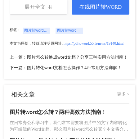
展开全文 ⇊
在线图片转WORD
标签：
图片转word怎么转
图片转word
5、转换完成，点击立即下载就可以了。
本文为原创，转载请注明原网址:
https://pdftoword.55.la/news/19140.html
注意：
确保图片清晰，文字与背景对比度高，以提
高OCR的识别精度。
上一篇：图片怎么转换成word文档？分享三种实用方法指南！
下一篇：图片转化word文档怎么操作？4种常用方法详解！
方法二：使用桌面OCR软件
桌面OCR软件是一种安装在电脑上的应用程序，它
提供更强大的OCR功能和更高的识别精度，支持批
相关文章
更多 >
量处理和自定义设置，适合处理大量图片或复杂图
片。
图片转word怎么转？两种高效方法指南！
优点：
提供更高的识别精度，特别是对于复杂
在日常办公和学习中，我们常常需要将图片中的文字内容转化
的布局和字体。支持批量处理，效率更高。
为可编辑的Word文档。那么图片转word怎么转呢？本文将介绍
缺点：
需要下载安装软件，可能占用系统资
两种实现这一目标的方法。