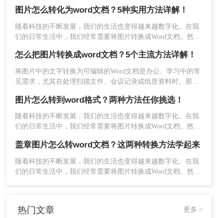
本文将介绍三种常见的图片转Word的方法。
图片怎么转化为word文档？5种实用方法详解！
随着科技的不断发展，我们的生活也变得越来越数字化。在我
们的日常生活中，我们经常需要将图片转换成Word文档。然
而，这种转换可能需要一些特殊的软件。在这篇文章中，我们
怎么把图片转换成word文档？5个主流方法详解！
将介绍图片怎么转化为word文档。
将图片中的文字转换为可编辑的Word文档是办公、学习中的常
见需求，尤其在处理扫描文件、会议记录或纸质资料时。那么
怎么把图片转换成word文档呢？本文将系统梳理主流方法，并
图片怎么转到word格式？两种方法任你挑选！
提供操作步骤与避坑指南。
3、转换完成，点击打开即可查看Word文件。
随着科技的不断发展，我们的生活也变得越来越数字化。在我
们的日常生活中，我们经常需要将图片转换成Word文档。然
而，这种转换可能需要一些特殊的软件。在这篇文章中，我们
盖章图片怎么转word文档？这两种转换方法学起来
将介绍图片怎么转到word格式，下面一起看看这些方法吧
随着科技的不断发展，我们的生活也变得越来越数字化。在我
们的日常生活中，我们经常需要将图片转换成Word文档。然
而，这种转换可能需要一些特殊的软件。在这篇文章中，我们
将介绍盖章图片怎么转word文档。
热门文章
更多 >