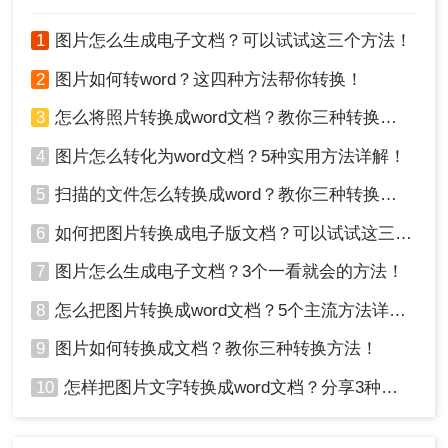
注意：
在进行批量处理时，请确保系统资源充足，
以免影响其他程序的运行。无论使用哪种OCR工
1
图片怎么生成电子文档？可以试试这三个方法！
具，都需要对转换后的文本进行手动校对，因为
OCR技术虽然已经非常成熟，但仍然可能存在识别
2
图片如何转word？这四种方法帮你转换！
错误的情况。
3
怎么将照片转换成word文档？教你三种转换方法！
总结
4
图片怎么转化为word文档？5种实用方法详解！
以上就是图片转word怎么转的方法介绍了，这两种
5
扫描的文件怎么转换成word？教你三种转换方法！
方法各有特点，可以根据个人需求选择最合适的方
6
如何把图片转换成电子版文档？可以试试这三个方法！
式。无论是简单的在线转换还是需要更高精度的桌
面软件，总有一种方法能满足您的要求。
7
图片怎么生成电子文档？3个一看就会的方法！
8
怎么把图片转换成word文档？5个主流方法详解！
9
图片如何转换成文档？教你三种转换方法！
10
怎样把图片文字转换成word文档？分享3种简单方法，1秒搞定！