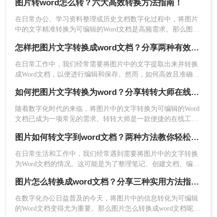
源。大多数专业OCR软件需要付费购买。
图片转word怎么转？六大高效转换方法指南！
在日常办公、学习资料整理或历史文档数字化过程中，将图片
推荐工具：
转转大师OCR软件
中的文字精准转换为可编辑的Word文档是高频需求。那么图片
操作步骤：
转word怎么转呢？本文将系统介绍六大高效转换方法，涵盖各
怎样把图片文字转换成word文档？分享两种有效的方法！
场景下的最佳选择，助你彻底摆脱手动输入的繁琐。
1、百度搜索“转转大师”，然后从官网
在日常工作中，我们经常需要将图片中的文字提取出来并转换
(https://pdftoword.55.la/)下载安装软件。
成Word文档，以便进行编辑和保存。然而，如何高效且准确地
完成这一转换过程，往往是一个挑战。那么怎样把图片文字转
如何把图片文字转换为word？分享转转大师在线操作指南！
换成word文档呢？本文将介绍两种有效的方法，帮助您轻松实
现图片文字到Word文档的转换。
随着数字化时代的来临，将图片中的文字转换为可编辑的Word
文档已成为一项常见的需求。转转大师是一款便捷的在线工
具，可以将图片中的文字快速准确地转换成Word文档，提升您
图片如何转文字到word文档？两种方法教你轻松转换！
的工作效率。本文将为您详细介绍如何把图片文字转换为word
方法。
在日常生活和工作中，我们经常遇到需要将图片中的文字转换
为Word文档的情况。这可能是为了整理笔记、创建文档、编辑
资料或进行文字处理等。将图片中的文字转换为Word文档不仅
2、上传要转换的图片，如果要转换的图片较
图片怎么转换成word文档？分享三种实用方法指南！
提高了文字的可编辑性，还便于进行格式设置、复制粘贴和打
多可以直接添加文件夹从而批量转换，点击转
印等操作。那么图片如何转文字到word文档呢？下面是将图片
换之前可按需求设置一些条件，然后再点开始
在数字化办公日益普及的今天，将图片中的信息转化为可编辑
中的文字转换为Word文档的详细步骤与指南。
的Word文档变得尤为重要。那么图片怎么转换成word文档呢？
转换。