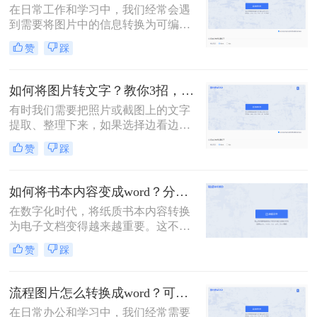
在日常工作和学习中，我们经常会遇
转为Word文档的方法，并给出具体的
到需要将图片中的信息转换为可编辑
操作步骤。
的Word文档的情况。无论是扫描的文
赞
踩
档、截图还是照片，我们都希望能够
将其中的文字或内容提取出来，以便
进行编辑、整理或分享。那么图片怎
如何将图片转文字？教你3招，轻松搞定图片转文字提取！
么弄成word文档呢？下面，我将详细
有时我们需要把照片或截图上的文字
介绍几种将图片转换为Word文档的方
提取、整理下来，如果选择边看边打
法，并给出具体的操作步骤。
字，那么效率实在太低了。那么如何
赞
踩
将图片转文字？其实很简单，掌握以
下3个方法，帮你轻松提取图片上的
文字，非常方便！
如何将书本内容变成word？分享3种方法，简单易学！
在数字化时代，将纸质书本内容转换
为电子文档变得越来越重要。这不仅
方便我们随时随地阅读，还便于编
赞
踩
辑、分享和存储。本文将介绍如何将
书本内容变成word。
流程图片怎么转换成word？可以试试这三个方法！
在日常办公和学习中，我们经常需要