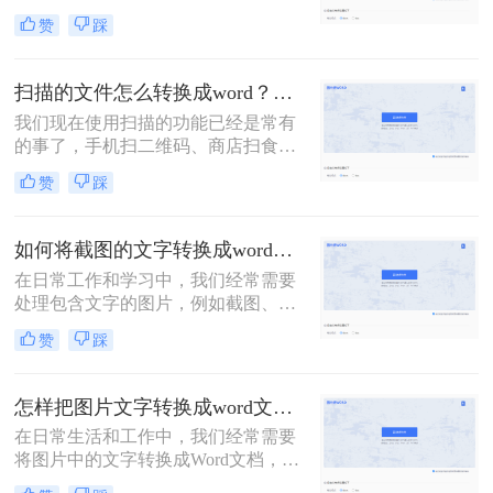
发给他的情况！如果图片很少，还可
赞
踩
以一个字一个字敲击键盘整理，如果
需要转换的图片非常多，这个方法就
显得力不从心了！该怎么办呢？下面
扫描的文件怎么转换成word？教你三种转换方法！
转转师妹就教大家四个图片如何转
我们现在使用扫描的功能已经是常有
word方法！
的事了，手机扫二维码、商店扫食品
条形码等等。这些都是我们现在对于
赞
踩
扫描功能的应用，那么我们可以在工
作中将文件扫描之后转换成Word文档
吗？接下来就让我们来给大家介绍扫
如何将截图的文字转换成word？四种简单好用方法分享！
描的文件怎么转换成word吧！
在日常工作和学习中，我们经常需要
处理包含文字的图片，例如截图、扫
描文档等。为了更高效地利用这些信
赞
踩
息，将截图中的文字提取出来显得尤
为重要。那么如何将截图的文字转换
成word呢？本文将介绍四种提取截图
怎样把图片文字转换成word文档？分享3种简单方法，1秒搞定！
文字的方法，帮助你轻松应对各种场
在日常生活和工作中，我们经常需要
景。
将图片中的文字转换成Word文档，以
便于编辑、整理或分享。那么怎样把