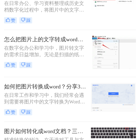
在日常办公、学习资料整理或历史文
档数字化过程中，将图片中的文字精
准转换为可编辑的Word文档是高频需
赞
踩
求。那么图片转word怎么转呢？本文
将系统介绍六大高效转换方法，涵盖
各场景下的最佳选择，助你彻底摆脱
怎么把图片上的文字转成word文档？5种常用高效方法详解！
手动输入的繁琐。
在数字化办公和学习中，图片转文字
的需求日益增加。无论是扫描的纸质
文档、手机拍摄的笔记，还是网络图
赞
踩
片中的文本，将图片中的文字提取并
转换为可编辑的Word文档，能大幅提
升效率。那么怎么把图片上的文字转
如何把图片转换成word？分享3种转换方法！
成word文档呢？本文将详细介绍五种
常用且高效的方法，帮助您快速选择
在日常工作和学习中，我们经常会遇
最适合的方案。
到需要将图片中的文字转换为Word文
档的情况。无论是为了编辑、修改还
赞
踩
是保存为可搜索的文本格式，将图片
转换成Word都是一项非常有用的技
能。那么如何把图片转换成word呢？
图片如何转化成word文档？三招精准转换，职场效率翻倍！
本文将介绍三种将图片转换成Word的
精准转换的秘诀，在于选对工具与方