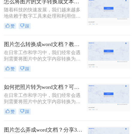
怎么将图片的文字转换成文本？这里教你3种方法！
是手写笔记中提取信息。那么照片上
随着科技的快速发展，我们越来越多
的文字怎么转成word文档呢？本文将
地依赖于数字工具来处理和利用信
介绍几种常用的方法，帮助你轻松地
息。在日常生活中，我们经常会遇到
将照片上的文字转换成Word文档。
赞
踩
需要将图片中的文字转换成可编辑文
本的情况。无论是从扫描的文档、照
片中的标语、还是社交媒体上的图片
图片怎么转换成word文档？教你3种简单方法！
中提取信息，将图片中的文字转换成
在日常工作和学习中，我们经常会遇
文本都是一项非常实用的技能。那么
到需要将图片中的文字内容转换为
怎么将图片的文字转换成文本呢？本
Word文档的情况。这可能是因为图片
文将详细介绍几种常用的方法，帮助
赞
踩
中的文字内容需要编辑、修改或进一
你轻松实现图片文字到文本的转换。
步处理。然而，直接将图片插入Word
文档并不能实现文字内容的编辑，因
如何把照片转为word文档？可以试试这三个方法！
此我们需要将图片转换成可编辑的
在日常工作和学习中，我们经常会遇
Word文档。本文将详细介绍图片怎么
到需要将照片中的文字内容转换为可
转换成word文档的几种方法，并给出
编辑的Word文档的情况。这可能是因
具体的操作步骤和注意事项。
赞
踩
为照片中的文字信息对我们非常重
要，但照片格式并不便于编辑和分
享。那么如何把照片转为word文档
图片怎么弄成word文档？分享3种简单方法，轻松搞定!
呢？下面，我将详细介绍几种将照片