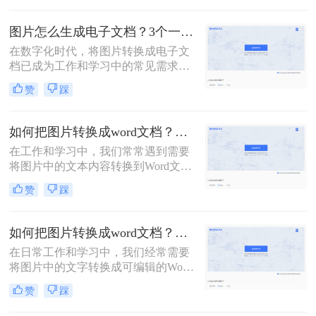
那么图片文字怎么转成word文字呢？
多种方法。
本文将介绍几种将图片转文字并弄成
图片怎么生成电子文档？3个一看就会的方法！
Word文档的方法，帮助您轻松实现这
在数字化时代，将图片转换成电子文
一操作。
档已成为工作和学习中的常见需求。
无论是为了整理笔记、保存资料还是
赞
踩
共享文档，将图片转换为电子版都是
一种方便快捷的方式。那么图片怎么
生成电子文档呢？本文将为你介绍三
如何把图片转换成word文档？来试试这三种方法吧！
种简单实用的方法，让你轻松将图片
在工作和学习中，我们常常遇到需要
转换成电子文档，提高工作效率。
将图片中的文本内容转换到Word文档
中的情况，例如从扫描件提取文字、
赞
踩
整理笔记或是重新编辑印刷材料。那
么如何把图片转换成word文档呢？本
文将向您介绍几种有效的方法，帮助
如何把图片转换成word文档？这三个方法可以学习一下！
您轻松实现这一目标。
在日常工作和学习中，我们经常需要
将图片中的文字转换成可编辑的Word
文档格式，以便进行进一步的编辑和
赞
踩
整理。那么如何把图片转换成word文
档呢？下面将详细介绍几种将图片转