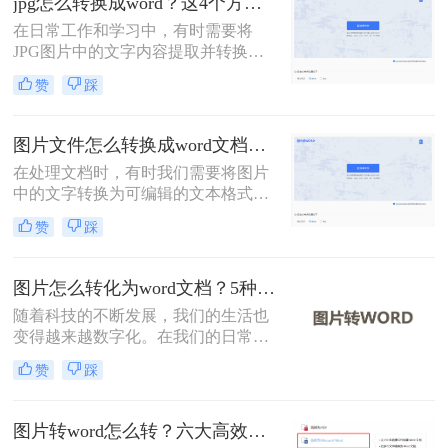
jpg怎么转换成word？这4个方法教你学会！
转换。
在日常工作和学习中，有时需要将
JPG图片中的文字内容提取并转换为
Word文档，以便于编辑和分享。那么
赞
踩
jpg怎么转换成word呢？本文将介绍四
种常用的方法。
图片文件怎么转换成word文档？教你4招轻松搞定！
在处理文档时，有时我们需要将图片
中的文字转换为可编辑的文本格式，
例如Word文档。这通常涉及到光学字
赞
踩
符识别（OCR）技术，它可以识别图
片中的文字，并将其转换为可编辑的
文本。那么图片文件怎么转换成word
图片怎么转化为word文档？5种实用方法详解！
文档呢？本文将介绍几种常用的方法
随着科技的不断发展，我们的生活也
来实现图片到Word文档的转换。
变得越来越数字化。在我们的日常生
活中，我们经常需要将图片转换成
赞
踩
Word文档。然而，这种转换可能需要
一些特殊的软件。在这篇文章中，我
们将介绍图片怎么转化为word文档。
图片转word怎么转？六大高效转换方法指南！