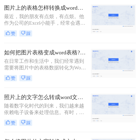
换成Word文档的方法，帮助您轻松完
图片上的表格怎样转换成word表格？教你转换的二个方法！
成这一任务。
最近，我的朋友有点烦，有点烦。他
作为公司的Excel小能手，经常会遇到
同事发Excel表过来咨询的情况。他们
赞
踩
的口头禅通常都是：“大神，大神，
麻烦你，帮我看看这个表格，怎么不
对呢？”顺带一张Excel截图。对，是
如何把图片表格变成word表格?教你三招轻松搞定！
截图！如何在一张截图上发现问题，
在日常工作和生活中，我们经常遇到
查找答案呢？这是一个问题。更大的
需要将图片中的表格数据转化为Word
问题是，老板也喜欢这样……今天就
文档中的表格的情况。这样的需求常
来给大家分享二个技巧，「图片上的
赞
踩
见于数据提取、文档编辑、报告撰写
表格怎样转换成word表格」
等场景。那么如何把图片表格变成
word表格呢？以下将介绍几种常用的
照片上的文字怎么转成word文档？分享2种方法，简单易学！
方法，帮助你将图片表格转换成Word
随着数字化时代的到来，我们越来越
表格。
依赖电子设备来处理信息。有时，我
们可能需要从照片中提取文字内容，
赞
踩
并将其转换为可编辑的Word文档。这
种需求在多种场景下都可能出现，比
如从书籍、报纸、海报、名片，甚至