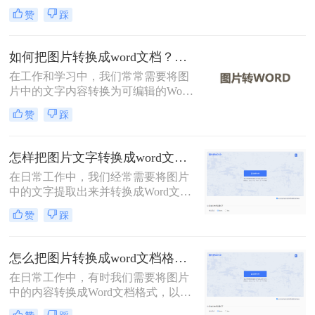
格式文档。那么图片如何转换为doc
赞
踩
格式呢？本文将介绍三种将图片转换
为DOC格式的方法。
如何把图片转换成word文档？这二个方法学会省时省力！
在工作和学习中，我们常常需要将图
片中的文字内容转换为可编辑的Word
文档。这可能是为了编辑图片中的文
赞
踩
本、保存信息以便分享，或将手写笔
记数字化。那么如何把图片转换成
word文档呢？本文将详细介绍两种常
怎样把图片文字转换成word文档？分享两种有效的方法！
用的方法来实现这一目标。
在日常工作中，我们经常需要将图片
中的文字提取出来并转换成Word文
档，以便进行编辑和保存。然而，如
赞
踩
何高效且准确地完成这一转换过程，
往往是一个挑战。那么怎样把图片文
字转换成word文档呢？本文将介绍两
怎么把图片转换成word文档格式？教你三种转换方法！
种有效的方法，帮助您轻松实现图片
在日常工作中，有时我们需要将图片
文字到Word文档的转换。
中的内容转换成Word文档格式，以便
进行编辑和处理。那么怎么把图片转