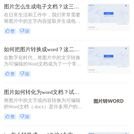
文将介绍常用转换方法，为您提供详
图片怎么生成电子文档？这三种转换方法快来看！
细指南。
在日常生活和工作中，我们常常需要
将图片中的文字内容提取并生成电子
文档（如Word文档）。这不仅有助于
赞
踩
提高工作效率，还能方便后续的编辑
和分享。那么图片怎么生成电子文档
呢？本文将介绍几种常用的方法，帮
如何把图片转换成word？这二个方法教你学会！
助您轻松将图片转换成Word文档。
在数字化时代，将图片中的文字转换
为可编辑的Word文档成为了一个常见
的需求。无论是在学术研究、商务文
赞
踩
档处理，还是在教育培训等领域，这
种转换都提供了极大的便利。那么如
何把图片转换成word呢？本文将介绍
图片如何转化为word文档？试试这种4种实用方法！
两种常用的方法来实现这一目标。
将图片中的文字或内容转换为可编辑
的Word文档（.docx）是许多用户的需
求，例如处理扫描文件、提取照片中
赞
踩
的笔记或转换PDF截图中的文字。那
么图片如何转化为word文档呢？本文
将介绍4种实用方法，助您高效完成