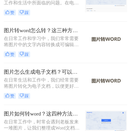
工作和生活中所面临的问题。在电子
文档的使用越来越广泛的今天，将照
赞
踩
片转换成可编辑的Word文档可以大大
提高效率和便利性。那么怎么将照片
转换成word文档呢？下面将详细介绍
图片转word怎么转？这三种方法学习一下！
几种将照片转换成Word文档的方法，
在日常工作和学习中，我们常常需要
希望对您有所帮助。
将图片中的文字内容转换成可编辑的
Word文档。那么图片转word怎么转
赞
踩
呢？为了帮助您轻松实现这一转换，
本文将详细介绍三种常见的图片转
Word的方法。
图片怎么生成电子文档？可以试试这三个方法！
在日常生活和工作中，我们经常需要
将图片转化为电子文档，以便更好地
编辑、存储和分享。那么图片怎么生
赞
踩
成电子文档呢？本文将介绍三种将图
片生成电子文档的方法，帮助您轻松
实现这一需求。
图片如何转word？这四种方法帮你转换！
在日常工作中，时常会遇到老板发来
一堆图片，让我们整理成Word文档再