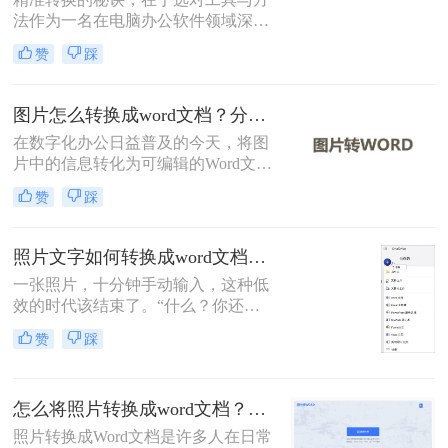
方法。
法作为一名在电脑办公软件领域深耕
多年的测评博主，小编每天都会收到
赞
踩
大量读者的咨询：“如何把图片里的
文字快速、准确地变成可编辑的Word
文档？”无论是会议纪要的拍照图、
图片怎么转换成word文档？分享三种实用方法指南！
纸质资料的扫描件，还是网页上无法
在数字化办公日益普及的今天，将图
复制的截图，手动输入耗时费力还易
片中的信息转化为可编辑的Word文档
出错
变得尤为重要。那么图片怎么转换成
赞
踩
word文档呢？本文将介绍三种常见的
图片转Word的方法。
照片文字如何转换成word文档？这4个方法轻松转换！
一张照片，十分钟手动输入，这种低
效的时代该结束了。“什么？你还在
对着照片一个字一个字敲键盘？”作
赞
踩
为一名与电脑办公软件打了多年交道
的测评博主，我常听到身边同事和朋
友这样的抱怨。
怎么将照片转换成word文档？教你三种转换方法！
照片转换成Word文档是许多人在日常