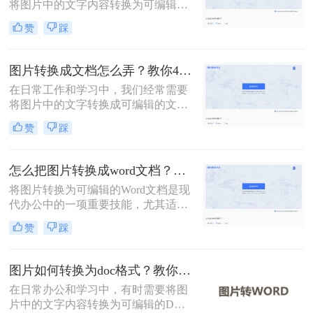
将图片中的文字内容转换为可编辑的
Word文档。这一需求可以通过多种方
赞
踩
法实现，每种方法都有其独特的优势
和适用场景。那么怎么把图片转换成
word文档呢？本文将详细介绍三种常
图片转换成文档怎么弄？教你4种方法！
用的图片转Word文档的方法，并探讨
在日常工作和学习中，我们经常需要
其优缺点，同时推荐一些实用的工
将图片中的文字转换成可编辑的文档
具。
格式。无论是为了编辑、保存还是分
赞
踩
享，将图片转换成文档都是一个非常
实用的技能。那么图片转换成文档怎
么弄呢？本文将介绍四种将图片转换
怎么把图片转换成word文档？梳理3种主流转换方法！
成文档的方法。
将图片转换为可编辑的Word文档是现
代办公中的一项重要技能，尤其适用
于处理扫描件、截图或照片中的文字
赞
踩
内容。那么怎么把图片转换成word文
档呢？本文系统梳理3种主流转换方
法，助您精准选择最佳方案。
图片如何转换为doc格式？教你3种高效转换方法！
在日常办公和学习中，有时需要将图
片中的文字内容转换为可编辑的DOC