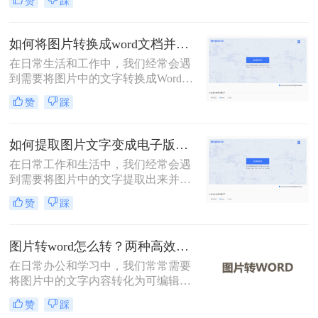
赞
踩
换成word文档格式呢？本文将介绍三
种免费且高效的方法，帮助您轻松完
成图片到Word文档的转换。
如何将图片转换成word文档并编辑？这2个方法了解一下！
在日常生活和工作中，我们经常会遇
到需要将图片中的文字转换成Word文
档并进行编辑的情况。无论是为了保
赞
踩
存资料、修改内容，还是为了更高效
地处理文档，这种转换都显得尤为重
要。那么如何将图片转换成word文档
如何提取图片文字变成电子版？分享2种实用的方法！
并编辑呢？本文将介绍两种常用的方
在日常工作和生活中，我们经常会遇
法来实现这一目标。
到需要将图片中的文字提取出来并转
换成电子版的情况。无论是从扫描的
赞
踩
文档、拍照的书籍页面，还是网络上
的图片，提取文字并转化为电子版都
能极大地提高我们的工作效率。那么
图片转word怎么转？两种高效方法指南！
如何提取图片文字变成电子版呢？本
在日常办公和学习中，我们常常需要
文将介绍两种常用的方法来实现这一
将图片中的文字内容转化为可编辑的
目标。
Word文档。那么图片转word怎么转
赞
踩
呢？本文将介绍两种实现这一目标的