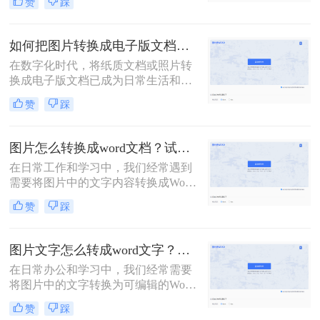
赞
踩
图片文字转换成word文档呢？本文将
为您介绍三种实用的方法，帮助您轻
松实现图片文字到Word文档的转换。
如何把图片转换成电子版文档？可以试试这三个方法！
在数字化时代，将纸质文档或照片转
换成电子版文档已成为日常生活和工
作中不可或缺的一部分。这不仅便于
赞
踩
存储、共享和编辑，还能有效减少纸
质文件的使用，更加环保。那么如何
把图片转换成电子版文档呢？本文将
图片怎么转换成word文档？试试这四个方法！
详细介绍几种将图片转换成电子版文
在日常工作和学习中，我们经常遇到
档的方法，帮助您轻松实现这一转换
需要将图片中的文字内容转换成Word
过程。
文档的情况。这可能是因为图片中的
赞
踩
信息需要编辑、修改或进一步处理，
而直接在图片上进行操作显然不够高
效。幸运的是，随着技术的发展，现
图片文字怎么转成word文字？教你两个方法免费转换！
在有多种方法可以将图片转换成Word
在日常办公和学习中，我们经常需要
文档，让这一过程变得简单快捷。本
将图片中的文字转换为可编辑的Word
文将为您详细介绍图片怎么转换成
文档。这一需求在资料整理、笔记制
word文档，包括使用OCR技术、在线
赞
踩
作以及信息提取等场景中尤为常见。
转换工具、桌面软件以及手机应用等