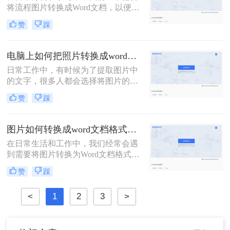
将流程图片转换成Word文档，以便于
编辑、修改和分享。那么流程图片怎
赞
踩
么转换成word呢？本文将为你介绍三
种将流程图片转换成Word文档的方
法，帮助你更高效地完成这一任务。
电脑上如何把照片转换成word文档？转换图片为Word文档的二大妙招！
日常工作中，有时候为了提取图片中
的文字，很多人都会选择将图片的内
容一个字一个字的录入到Word中，费
赞
踩
时费力不说，还总容易出错。其实想
要将图片转换成可编辑的Word文档，
还是有很多快速且好用的方法的，今
图片如何转换成word文档格式？分享三个转换方法！
天就来教大家电脑上如何把照片转换
在日常生活和工作中，我们经常会遇
成word文档。
到需要将图片转换为Word文档格式的
情况。这种需求可能来自于需要将图
赞
踩
片中的文字提取出来进行编辑，或者
是将图片中的表格转换为可编辑的表
<
1
2
3
>
格格式。那么图片如何转换成word文
档格式呢？下面，我们将介绍几种常
用的方法，帮助你轻松实现图片到
Word文档的转换。