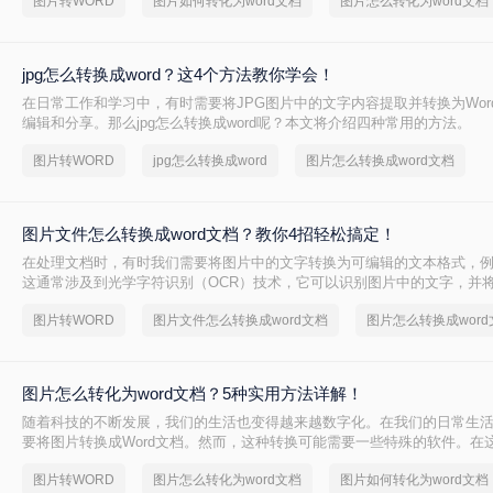
图片转WORD
图片如何转化为word文档
图片怎么转化为word文档
jpg怎么转换成word？这4个方法教你学会！
在日常工作和学习中，有时需要将JPG图片中的文字内容提取并转换为Wor
编辑和分享。那么jpg怎么转换成word呢？本文将介绍四种常用的方法。
图片转WORD
jpg怎么转换成word
图片怎么转换成word文档
图片文件怎么转换成word文档？教你4招轻松搞定！
在处理文档时，有时我们需要将图片中的文字转换为可编辑的文本格式，例如
这通常涉及到光学字符识别（OCR）技术，它可以识别图片中的文字，并
辑的文本。那么图片文件怎么转换成word文档呢？本文将介绍几种常用的
图片转WORD
图片文件怎么转换成word文档
图片怎么转换成word
Word文档的转换。
图片怎么转化为word文档？5种实用方法详解！
随着科技的不断发展，我们的生活也变得越来越数字化。在我们的日常生
要将图片转换成Word文档。然而，这种转换可能需要一些特殊的软件。在
们将介绍图片怎么转化为word文档。
图片转WORD
图片怎么转化为word文档
图片如何转化为word文档