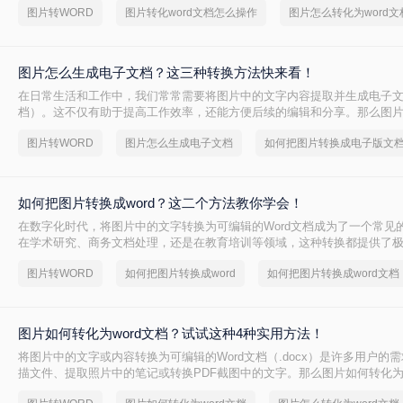
图片转WORD
图片转化word文档怎么操作
图片怎么转化为word文
图片怎么生成电子文档？这三种转换方法快来看！
在日常生活和工作中，我们常常需要将图片中的文字内容提取并生成电子文档
档）。这不仅有助于提高工作效率，还能方便后续的编辑和分享。那么图
档呢？本文将介绍几种常用的方法，帮助您轻松将图片转换成Word文档。
图片转WORD
图片怎么生成电子文档
如何把图片转换成电子版文
如何把图片转换成word？这二个方法教你学会！
在数字化时代，将图片中的文字转换为可编辑的Word文档成为了一个常见
在学术研究、商务文档处理，还是在教育培训等领域，这种转换都提供了
如何把图片转换成word呢？本文将介绍两种常用的方法来实现这一目标。
图片转WORD
如何把图片转换成word
如何把图片转换成word文档
图片如何转化为word文档？试试这种4种实用方法！
将图片中的文字或内容转换为可编辑的Word文档（.docx）是许多用户的
描文件、提取照片中的笔记或转换PDF截图中的文字。那么图片如何转化为w
文将介绍4种实用方法，助您高效完成转换。