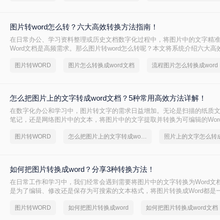
图片转word怎么转？六大高效转换方法指南！
在日常办公、学习资料整理或历史文档数字化过程中，将图片中的文字精
Word文档是高频需求。那么图片转word怎么转呢？本文将系统介绍六大
盖各场景下的最佳选择，助你彻底摆脱手动输入的繁琐。
图片转WORD
图片怎么转换成word文档
流程图片怎么转换成word
怎么把图片上的文字转成word文档？5种常用高效方法详解！
在数字化办公和学习中，图片转文字的需求日益增加。无论是扫描的纸质
笔记，还是网络图片中的文本，将图片中的文字提取并转换为可编辑的Wor
提升效率。那么怎么把图片上的文字转成word文档呢？本文将详细介绍五
图片转WORD
怎么把图片上的文字转成word文档
法，帮助您快速选择最适合的方案。
如何把图片转换成word？分享3种转换方法！
在日常工作和学习中，我们经常会遇到需要将图片中的文字转换为Word文
是为了编辑、修改还是保存为可搜索的文本格式，将图片转换成Word都是
技能。那么如何把图片转换成word呢？本文将介绍三种将图片转换成Word
图片转WORD
如何把图片转换成word
如何把图片转换成word文档