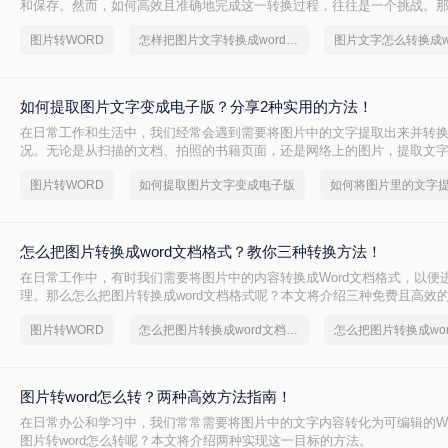
和保存。然而，如何高效且准确地完成这一转换过程，往往是一个挑战。
字转换成word文档呢？本文将介绍两种有效的方法，帮助您轻松实现图片文
图片转WORD
怎样把图片文字转换成word文档
图片文字怎么转换成w
的转换。
如何提取图片文字变成电子版？分享2种实用的方法！
在日常工作和生活中，我们经常会遇到需要将图片中的文字提取出来并转
况。无论是从扫描的文档、拍照的书籍页面，还是网络上的图片，提取文
都能极大地提高我们的工作效率。那么如何提取图片文字变成电子版呢？
图片转WORD
如何提取图片文字变成电子版
用的方法来实现这一目标。
怎么把图片转换成word文档格式？教你三种转换方法！
在日常工作中，有时我们需要将图片中的内容转换成Word文档格式，以便
理。那么怎么把图片转换成word文档格式呢？本文将介绍三种免费且高效
松完成图片到Word文档的转换。
图片转WORD
怎么把图片转换成word文档格式
怎么把图片转换成wo
图片转word怎么转？两种高效方法指南！
在日常办公和学习中，我们常常需要将图片中的文字内容转化为可编辑的Wo
图片转word怎么转呢？本文将介绍两种实现这一目标的方法。