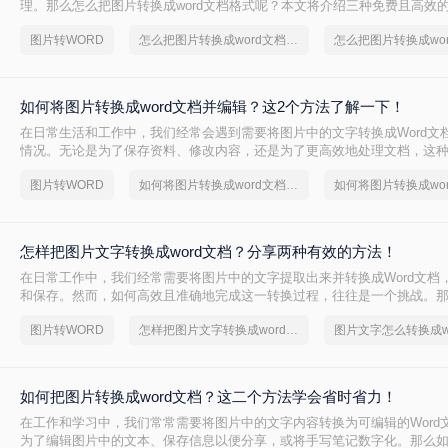
理。那么怎么把图片转换成word文档格式呢？本文将介绍三种免费且高效
松完成图片到Word文档的转换。
图片转WORD
怎么把图片转换成word文档格式
怎么把图片转换成wo
如何将图片转换成word文档并编辑？这2个方法了解一下！
在日常生活和工作中，我们经常会遇到需要将图片中的文字转换成Word文
情况。无论是为了保存资料、修改内容，还是为了更高效地处理文档，这
重要。那么如何将图片转换成word文档并编辑呢？本文将介绍两种常用的
图片转WORD
如何将图片转换成word文档并编辑
如何将图片转换成wo
标。
怎样把图片文字转换成word文档？分享两种有效的方法！
在日常工作中，我们经常需要将图片中的文字提取出来并转换成Word文档
和保存。然而，如何高效且准确地完成这一转换过程，往往是一个挑战。
字转换成word文档呢？本文将介绍两种有效的方法，帮助您轻松实现图片文
图片转WORD
怎样把图片文字转换成word文档
图片文字怎么转换成w
的转换。
如何把图片转换成word文档？这二个方法学会省时省力！
在工作和学习中，我们常常需要将图片中的文字内容转换为可编辑的Word
为了编辑图片中的文本、保存信息以便分享，或将手写笔记数字化。那么