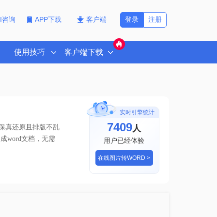
登录
注册
PI咨询
APP下载
客户端
使用技巧
客户端下载
实时引擎统计
7409
人
高保真还原且排版不乱
word文档
，无需
用户已经体验
在线图片转WORD >