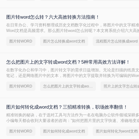
图片转word怎么转？六大高效转换方法指南！
在日常办公、学习资料整理或历史文档数字化过程中，将图片中的文字精
Word文档是高频需求。那么图片转word怎么转呢？本文将系统介绍六大
盖各场景下的最佳选择，助你彻底摆脱手动输入的繁琐。
图片转WORD
图片怎么转换成word文档
流程图片怎么转换成word
怎么把图片上的文字转成word文档？5种常用高效方法详解！
在数字化办公和学习中，图片转文字的需求日益增加。无论是扫描的纸质
笔记，还是网络图片中的文本，将图片中的文字提取并转换为可编辑的Wor
提升效率。那么怎么把图片上的文字转成word文档呢？本文将详细介绍五
图片转WORD
怎么把图片上的文字转成word文档
法，帮助您快速选择最适合的方案。
图片如何转化成word文档？三招精准转换，职场效率翻倍！
精准转换的秘诀，在于选对工具与方法作为一名在电脑办公软件领域深耕
小编每天都会收到大量读者的咨询：“如何把图片里的文字快速、准确地变成
文档？”无论是会议纪要的拍照图、纸质资料的扫描件，还是网页上无法复
图片转WORD
图片如何转化成word文档
图片如何转化为word文档
输入耗时费力还易出错