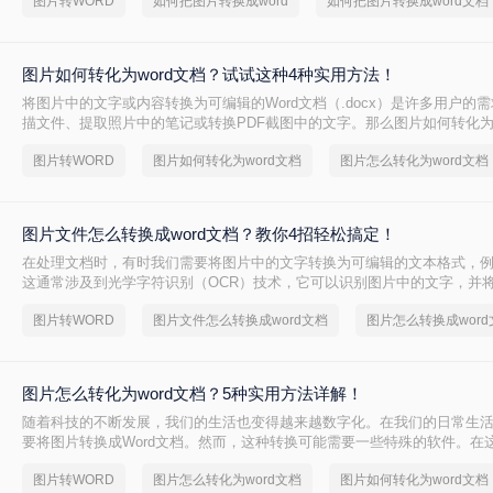
图片转WORD
如何把图片转换成word
如何把图片转换成word文档
图片如何转化为word文档？试试这种4种实用方法！
将图片中的文字或内容转换为可编辑的Word文档（.docx）是许多用户的
描文件、提取照片中的笔记或转换PDF截图中的文字。那么图片如何转化为w
文将介绍4种实用方法，助您高效完成转换。
图片转WORD
图片如何转化为word文档
图片怎么转化为word文档
图片文件怎么转换成word文档？教你4招轻松搞定！
在处理文档时，有时我们需要将图片中的文字转换为可编辑的文本格式，例如
这通常涉及到光学字符识别（OCR）技术，它可以识别图片中的文字，并
辑的文本。那么图片文件怎么转换成word文档呢？本文将介绍几种常用的
图片转WORD
图片文件怎么转换成word文档
图片怎么转换成word
Word文档的转换。
图片怎么转化为word文档？5种实用方法详解！
随着科技的不断发展，我们的生活也变得越来越数字化。在我们的日常生
要将图片转换成Word文档。然而，这种转换可能需要一些特殊的软件。在
们将介绍图片怎么转化为word文档。
图片转WORD
图片怎么转化为word文档
图片如何转化为word文档