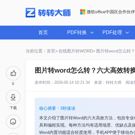
微软office中国区合作伙伴
首页
PDF转换
PDF处理
当前位置：首页>
在线图片转WORD>
图片转word怎么转
图片转word怎么转？六大高效转
发布时间：2026-05-14 10:21:34
来源：
转转大师
阅读量
0
下载
核心摘要・3秒速读
本文介绍了图片转Word的六大高效方法，包括专业OC
具和编程实现。每种方法均有适用场景、优缺点及操作步骤，如
Word内置功能适合轻度使用，手机APP便于移动办公，