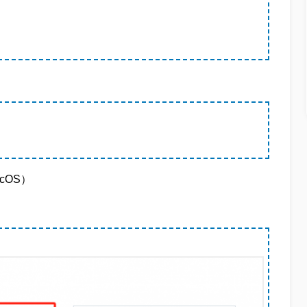
acOS）