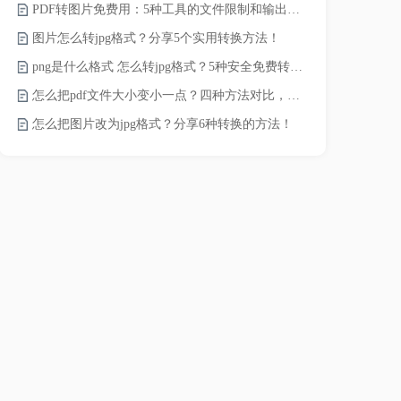
PDF转图片免费用：5种工具的文件限制和输出质量对比！
JPG怎么压
图片怎么转jpg格式？分享5个实用转换方法！
png是什么格式 怎么转jpg格式？5种安全免费转换方法全解析！
电脑上怎么压
怎么把pdf文件大小变小一点？四种方法对比，一看就懂！
如何压缩视频
怎么把图片改为jpg格式？分享6种转换的方法！