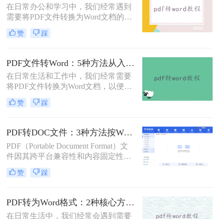
在日常办公和学习中，我们经常遇到
档，对职场人来说是多么糟糕的体
需要将PDF文件转换为Word文档的需
验。那么pdf转word如何保留原格式
求。PDF格式的文件如何转Word一直
呢？
赞
踩
是困扰许多用户的难题。无论是需要
编辑合同条款、修改论文内容，还是
调整报告格式，掌握高效的PDF转
PDF文件转Word：5种方法从入门到避坑的实操指南！
Word技巧都至关重要。本文将为您详
在日常生活和工作中，我们经常需要
细介绍几种经过实践验证的有效方
将PDF文件转换为Word文档，以便于
法，帮助您快速解决格式转换问题。
编辑和修改。那么怎么把pdf文件转换
赞
踩
成word呢？本文将详细介绍几种将
PDF文件转换成Word文档的方法，帮
助大家轻松应对这一需求。
PDF转DOC文件：3种方法按Word版本兼容性选择！
PDF（Portable Document Format）文
件因其跨平台兼容性和内容固定性而
广受欢迎，但在某些情况下，我们可
赞
踩
能需要将其转换为DOC（Microsoft
Word文档）格式以进行编辑和修改。
那么pdf文件怎么转换成doc文件呢？
PDF转为Word格式：2种核心方法的适用场景和操作差异！
本文将介绍三种将PDF文件转换成
在日常生活中，我们经常会遇到需要
DOC文件的方法。