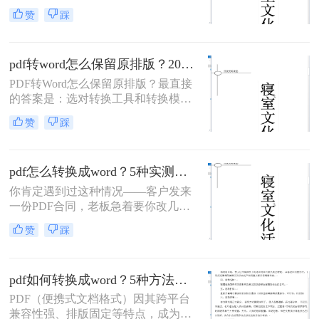
接打开PDF（免费、无损）、再用
赞
踩
Google Drive在线转换（免费、云
端），如果遇到扫描件或复杂排版，
最后用专业的转转大师pdf转换器兜
pdf转word怎么保留原排版？2026最新实测，这5种方法从免费到专业全搞定！
底。
PDF转Word怎么保留原排版？最直接
的答案是：选对转换工具和转换模式
——可编辑PDF优先用Word直接打开
赞
踩
或专业转换软件的“排版优先”模式，
扫描件PDF必须用带OCR识别功能的
工具才能还原文字与版面。 这是解决
pdf怎么转换成word？5种实测方法，从免费到专业全攻略！
排版错乱、表格移位、字体变样等问
题的核心原则。
你肯定遇到过这种情况——客户发来
一份PDF合同，老板急着要你改几个
字；老师上传的PDF课件，你想复制
赞
踩
一段做笔记；或者自己扫描的纸质文
件，想直接编辑里面的文字。不管你
是办公室文员、学生，还是自由职业
pdf如何转换成word？5种方法从免费到编程实测对比！
者，“pdf怎么转换成word”绝对是高频
刚需。
PDF（便携式文档格式）因其跨平台
兼容性强、排版固定等特点，成为文