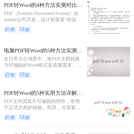
换成Word的实用方法。
PDF转Word的4种方法实测对比（附还原度对比表）！
PDF（Portable Document Format）由
Adobe公司开发，设计初衷是"跨设备
一致性呈现"——无论在什么设备上
赞
踩
打开，排版都完全一样。这个优点也
正是它难以编辑的原因：PDF内部用
固定坐标记录每个文字、图形的精确
电脑PDF转Word的5种方法实测指南：从在线工具到OCR识别与命令行自动化！
位置，而Word是流式排版，内容从上
到下流动、自动换行。
在日常办公场景中，将PDF文档转换
为可编辑的Word格式是高频需求。那
么电脑pdf怎么转换成word呢？本文综
赞
踩
合2025年最新技术动态，系统解析
PDF转Word的实战方案。
PDF转Word的5种实用方法详解：含扫描件OCR处理与格式校对指南！
PDF文件因其不可编辑的特性，常用
于正式文档的传输。然而，当需要对
PDF内容进行修改时，将其转换为可
赞
踩
编辑的Word文档是必要的。那么pdf
怎么转换成word呢？本文将介绍5种
常见且高效的方法，帮助您快速完成