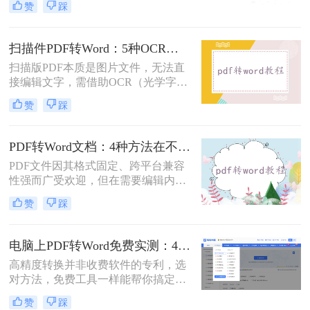
赞
踩
市面上许多PDF转Word工具都需要付
费使用。那么pdf怎么转换成word不花
钱呢？本文将介绍几种不花钱的常用
扫描件PDF转Word：5种OCR方案的识别精度和速度对比！
方法，帮助您轻松实现PDF到Word的
扫描版PDF本质是图片文件，无法直
转换。
接编辑文字，需借助OCR（光学字符
识别）技术提取文字并转换为可编辑
赞
踩
的Word格式。那么扫描pdf怎么转换
成word文档呢？本文将介绍系统梳理
5种主流方案，助您高效完成转换。
PDF转Word文档：4种方法在不同文件类型下的转换效果！
PDF文件因其格式固定、跨平台兼容
性强而广受欢迎，但在需要编辑内容
时，将其转换为可编辑的Word文档成
赞
踩
为刚需。那么pdf怎么转换成word文档
呢？本文将系统梳理6种主流转换方
法，助您高效完成格式转换。
电脑上PDF转Word免费实测：4个方案的转换效果和注意事项！
高精度转换并非收费软件的专利，选
对方法，免费工具一样能帮你搞定复
杂排版。“免费的工具转换效果肯定
赞
踩
很差吧？”这是我作为办公软件测评