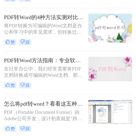
呢？以下是三种可以免费使用的PDF
转Word的方法，帮助您根据具体需求
选择最适合的方式。
PDF转Word的4种方法实测对比：在线工具、Adobe Acrobat、Word内置与OCR识别方案选择！
将PDF转换为可编辑的Word文档是办
公和学习中的常见需求，但转换过程
中常出现格式错乱、图片丢失等问
赞
踩
题。那么pdf文档怎么转换成word格式
呢？本文将系统介绍几种主流方法，
助你高效完成转换。
PDF转Word方法指南：专业软件、在线工具、Word内置与改后缀名4种方案对比！
在日常办公中，我们经常需要将PDF
文档转换成可编辑的Word文档。那么
如何将pdf转换成word呢？本文将介绍
赞
踩
几种常用的PDF转Word的方法，助您
高效完成文档转换。
怎么将pdf转word？看看这五种转换方法！
PDF（Portable Document Format）由
Adobe公司开发，设计初衷就是"跨设
备一致性呈现"——无论在什么设备
赞
踩
上打开，排版都完全一样。这个优点