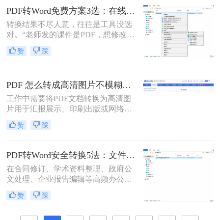
换为word格式呢？本文将介绍三种简
PDF转Word免费方案3选：在线免费额度、客户端试用和Word自带的区别！
单实用的方法，帮助您轻松将PDF文
转换结果不尽人意，往往是工具没选
件转换为Word格式。
对。“老师发的课件是PDF，想修改内
容怎么办？”“客户发来的合同是
赞
踩
PDF，需要调整条款怎么处理？”从事
办公软件测评多年，小编每天在后台
看到最多的，就是这类关于PDF编辑
PDF 怎么转成高清图片不模糊？5种高清转换方法（2026实测指南）
的“灵魂拷问”。
工作中需要将PDF文档转换为高清图
片用于汇报展示、印刷出版或网络分
享，但转换后图片模糊不清、细节丢
赞
踩
失、放大后出现马赛克……这些"清
晰度灾难"不仅影响专业形象，更可
能导致重要信息无法识别。那么PDF
PDF转Word安全转换5法：文件加密、隐私保护和格式修复完整方案！
怎么转成高清图片不模糊呢？别再忍
在合同修订、学术资料整理、政府公
受模糊图片！本文直击痛点，提供可
文处理、企业报告编辑等高频办公场
立即执行的高清转换方案，助您10分
景中，将PDF精准转换为可编辑Word
钟内获得印刷级清晰度！
赞
踩
文档是效率刚需，却也是“翻车”重灾
区：表格错位、文字乱码、格式崩