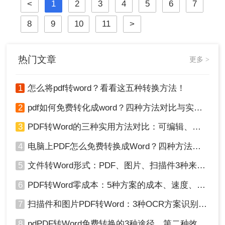
坏、敏感信息泄露……2025年国家网
<
1
2
3
4
5
6
7
信办通报多起因在线转换工具导致的
企业核心数据泄露事件！
8
9
10
11
>
热门文章
更多 >
1
怎么将pdf转word？看看这五种转换方法！
2
pdf如何免费转化成word？四种方法对比与实操指南（附详细表格）
3
PDF转Word的三种实用方法对比：可编辑、保格式、避风险！
4
电脑上PDF怎么免费转换成Word？四种方法对比与实操指南（附详细表格）!
5
文件转Word形式：PDF、图片、扫描件3种来源分别怎么处理！
6
PDF转Word零成本：5种方案的成本、速度、精度对比！
7
扫描件和图片PDF转Word：3种OCR方案识别率实测！
8
pdPDF转Word免费转换的3种途径，第二种效率最高！