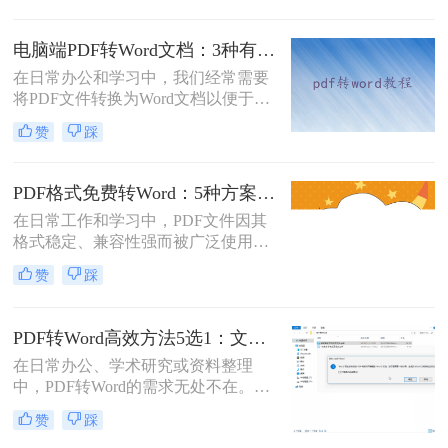
博主最常听到的误解。许多职场人在
处理pdf转word时，往往陷入“收费软
电脑端PDF转Word文档：3种有效方法的具体操作步骤！
件太贵，免费工具怕坑”的两难境
在日常办公和学习中，我们经常需要
地。那么电脑上怎么把pdf转成word免
将PDF文件转换为Word文档以便于编
费呢？
辑和修改。那么电脑上pdf怎么转换成
赞
踩
word文档呢？本文将介绍三种将PDF
转换为Word文档的方法，帮助您轻松
完成PDF到Word的转换。
PDF格式免费转Word：5种方案的速度、精度、文件限制对比！
在日常工作和学习中，PDF文件因其
格式稳定、兼容性强而被广泛使用。
然而，当需要对PDF内容进行编辑
赞
踩
时，很多人会遇到困难。此时，将
PDF转换为可编辑的Word文档就成为
必要操作。面对"pdf格式怎么免费转
PDF转Word高效方法5选1：文件大小和类型决定用哪个！
换成word"这一常见需求，本文将为
在日常办公、学术研究或资料整理
您详细介绍五种安全、高效且完全免
中，PDF转Word的需求无处不在。那
费的转换方法，帮助您轻松实现格式
么pdf怎么转换成word呢？本文将系统
转换。
赞
踩
解析5种主流方法，涵盖不同场景，