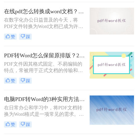
也正是它难以编辑的原因：PDF内部
用固定坐标记录每个文字、图形的精
在线pdf怎么转换成word文档？PDF猫与转转大师2种在线工具使用指南与功能对比！
确位置，而Word是流式排版，内容从
在数字化办公日益普及的今天，将
上到下流动、自动换行。
PDF文件转换为Word文档已成为许多
职场人士和学生群体的日常需求。
赞
踩
PDF格式虽然便于分享和保持格式一
致，但编辑起来却相对麻烦。因此，
找到一种高效、便捷的在线转换方法
PDF转Word怎么保留原排版？2种方法对比：Adobe Acrobat DC与专业转换软件实测
显得尤为重要。那么在线pdf怎么转换
PDF文件因其格式固定、不易编辑的
成word文档呢？本文将介绍两种在线
特点，常被用于正式文档的传输和存
将PDF转换成Word文档的方法。
档。然而，当我们需要编辑PDF内容
赞
踩
时，将其转换为Word文档是常见需
求。但许多用户在转换后发现排版混
乱，影响使用体验。那么pdf转word怎
电脑PDF转Word的3种实用方法对比：转换软件、Word内置功能与在线工具详解！
么保留原排版呢？本文将介绍两种方
在日常办公和学习中，将PDF文档转
法，帮助你在PDF转Word时尽可能保
换为Word格式是一项常见的需求。
留原排版。
Word文档因其易于编辑和修改的特点
赞
踩
而备受青睐。那么电脑上pdf怎么转换
成word呢？本文将介绍三种将PDF转