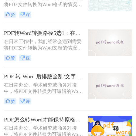
将PDF文件转换为Word格式的情况，
以便于编辑和修改文件内容。那么如
赞
踩
何将pdf转为word格式呢？本文将介绍
两种将PDF转为Word的方法。
PDF转Word转换路径5选1：在线、软件、手机端各场景最优解！
在日常工作中，我们经常会遇到需要
将PDF文件转换为Word文档的情况，
以便对内容进行编辑或修改。那么pdf
赞
踩
转word怎么转呢？本文将介绍五种将
PDF转换为Word的方法，帮助你选择
最适合自己的转换方式。
PDF 转 Word 后排版全乱/文字错位/串行/乱跑怎么办？3种高保真转换方法全解析
在日常办公、学术研究或商务对接
中，将PDF文件转换为可编辑的Word
文档是极高频的需求。但最令人头疼
赞
踩
的往往不是转换本身，而是转换后出
现的格式错乱、排版崩坏、图片移位
等“惨剧”。面对PDF 转 Word 后排版
PDF怎么转Word才能保持原格式不变/版式不乱？3种专业有效方法全解析！
全乱/文字错位/串行/乱跑怎么办这一
在日常办公、学术研究或商务对接
难题，很多人尝试了各种免费工具却
中，将PDF文件转换为可编辑的Word
依然无法解决。