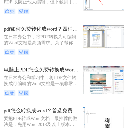
PDF 以防止他人编辑，但下载到手的
PDF 往往又需要修改内容，这时就不
赞
踩
得不将 PDF 再转回 Word。然而，很
多用户尝试后发现：要么转换后排版
错乱，要么工具捆绑广告，甚至文件
pdf如何免费转化成word？四种方法对比与实操指南（附详细表格）
受损。那么 PDF 如何改成 Word 文
在日常办公中，将PDF转换为可编辑
档？本文从 转换质量、操作难度、文
的Word文档是高频需求。为了帮你快
件安全、批量能力 四个维度，对比三
速选出最适合自己的方案，下表汇总
种主流方法，帮助您快速选出最合适
赞
踩
了四种主流免费方法的核心差异：
的那一种。
电脑上PDF怎么免费转换成Word？四种方法对比与实操指南（附详细表格）!
在日常办公和学习中，将PDF文件转
换成可编辑的Word文档是一项非常高
频的需求。PDF虽然版式固定、不易
赞
踩
篡改，但编辑修改较为困难，而Word
文档则更便于调整格式和修改内容。
为了帮你快速选出最适合自己的转换
pdf怎么转换成word？首选免费工具，复杂文件再上专业软件！
方式，下表汇总了四种主流免费方法
要把PDF转成Word文档，最推荐的做
的核心差异：
法是：先用Word 2013及以上版本直