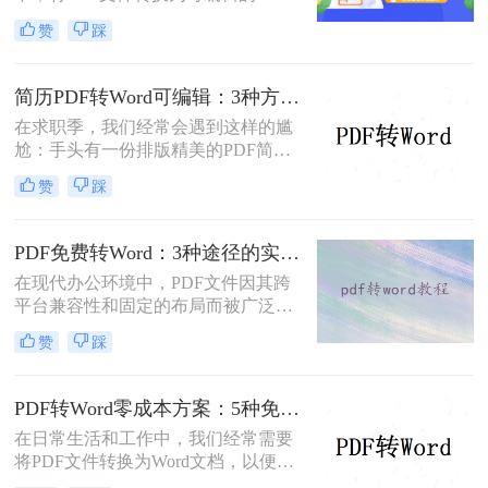
文档是极高频的需求。但最令人头疼
赞
踩
的往往不是转换本身，而是转换后出
现的格式错乱、排版崩坏、图片移位
等“惨剧”。因此，很多人都在苦苦寻
简历PDF转Word可编辑：3种方法保留排版不乱的实测！
找“PDF怎么转Word才能保持原格式
在求职季，我们经常会遇到这样的尴
不变/版式不乱”的完美方案。
尬：手头有一份排版精美的PDF简
历，但招聘系统只允许上传Word格
赞
踩
式，或者HR希望能直接在简历上修
改批注。面对这种情况，掌握pdf简历
怎么转word简历的技巧就显得至关重
PDF免费转Word：3种途径的实际费用、限制和效果对比！
要。直接复制粘贴不仅会打乱排版，
在现代办公环境中，PDF文件因其跨
还可能丢失关键信息。
平台兼容性和固定的布局而被广泛使
用。然而，在需要对内容进行编辑
赞
踩
时，我们往往需要将其转换为Word文
档。那么如何免费转换pdf格式为word
呢？本文将介绍三种常用的免费方法
PDF转Word零成本方案：5种免费路径的适用边界和效果评估！
来实现这一目标。
在日常生活和工作中，我们经常需要
将PDF文件转换为Word文档，以便进
行编辑、修改或进一步处理。然而，