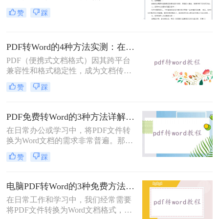
档共享和存档的首选。但若需编辑内
赞
踩
容或调整格式，需将PDF转换为
Word。那么pdf如何转换成word呢？
本文整理 5种主流转换方法，帮助用
PDF转Word的4种方法实测：在线工具、Word、Adobe与开源软件对比！！
户高效完成转换。
PDF（便携式文档格式）因其跨平台
兼容性和格式稳定性，成为文档传输
的首选格式。然而，当我们需要编辑
赞
踩
文档内容时，将其转换为Word格式
（.docx）更为方便。那么pdf转换成
word怎么转呢？本文将详细介绍几种
PDF免费转Word的3种方法详解：复制粘贴、在线工具与Word内置转换效果对比！
常用的PDF转Word方法，助您轻松完
在日常办公或学习中，将PDF文件转
成转换。
换为Word文档的需求非常普遍。那么
pdf怎么免费转换成word文档呢？本文
赞
踩
将重点介绍三种免费且无需专业技能
的PDF转Word方法，助您快速解决问
题。
电脑PDF转Word的3种免费方法实测：含效果对比与适用场景说明！
在日常工作和学习中，我们经常需要
将PDF文件转换为Word文档格式，以