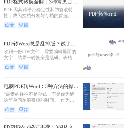
PDF格式转换全解：3种常见目标格式及对应操作方法！
转换。
PDF 因其跨平台稳定性和防篡改特
性，成为文档分发与存档的首选。但
当需要编辑内容、调整格式或提取文
赞
踩
本时，将其转换为可编辑的 Word 文
档（.docx）就成为刚需。那么怎么转
换pdf格式呢？以下分方法解析当前主
PDF转Word总是乱排版？试了好几个办法，这几个真的能用！
流转换途径。
收到一份PDF文件，需要编辑里面的
文字，结果一转换全是乱码、表格错
位、图片跑偏——这种糟心事估计不
赞
踩
少人都遇到过。其实pdf怎么转换成
word这个问题，并不是某一个工具就
能通杀所有情况的，关键得看你手里
电脑PDF转Word：3种方法的操作步骤和常见报错处理！
的PDF是什么类型、要转几个文件、
对排版要求高不高。本文就按不同场
“最贵的往往不是金钱，而是你为解
景，把我自己实际用过、觉得靠谱的
决简单问题浪费掉的时间。”作为专
几种方法整理出来，包括在线直接
注电脑办公软件测评多年的博
赞
踩
转、批量处理、以及对排版要求高时
主，“电脑怎么将pdf转换成word免
该怎么操作，看完你就知道该选哪个
费”是我被问及最多的问题之一。这
了。
背后，是无数职场人和内容创作者面
PDF转Word格式不变：3招从文件选择到输出设置全流程！