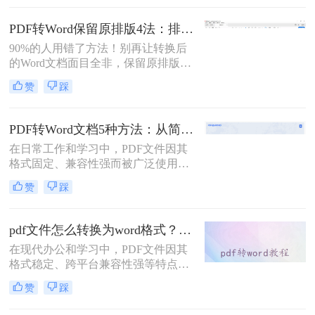
助你轻松应对各类转换难题。
PDF转Word保留原排版4法：排版优先模式、OCR选项和格式修复全流程！
90%的人用错了方法！别再让转换后
的Word文档面目全非，保留原排版的
秘密就在这里。“这表格怎么全乱
赞
踩
了？”、“字体全变了，我还得一个个
调？”——相信这是无数职场人在将
PDF转为Word文档时，最崩溃的瞬
PDF转Word文档5种方法：从简单复制到专业软件的适用范围！
间。一份精心排版的PDF报告，转换
在日常工作和学习中，PDF文件因其
后却变成需要“二次加工”的混乱文
格式固定、兼容性强而被广泛使用。
档，不仅浪费时间，更可能引发关键
然而，PDF的静态特性也带来了编辑
信息错漏的风险。那么pdf转word怎么
赞
踩
困难的问题。为了便于修改和协作，
保留原排版呢？
将PDF转换为可编辑的Word文档成为
许多用户的刚需。那么pdf怎么转换成
pdf文件怎么转换为word格式？这3种转换方法可以尝试下！
word文档呢？本文将详细介绍五种常
在现代办公和学习中，PDF文件因其
用的PDF转Word方法，帮助您选择最
格式稳定、跨平台兼容性强等特点而
适合自己的解决方案。
被广泛使用。然而，当需要编辑PDF
赞
踩
文件中的内容时，将其转换为Word格
式变得尤为重要。那么pdf文件怎么转