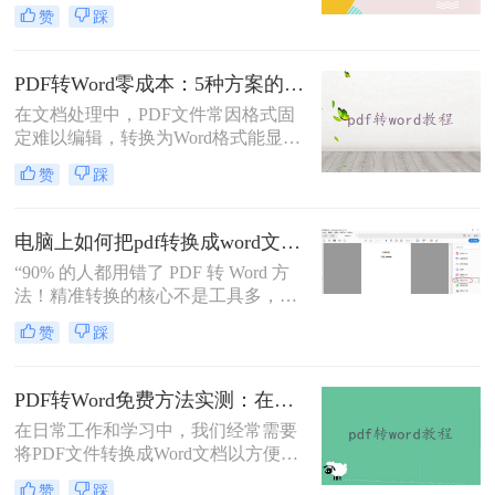
便进行编辑和修改。那么电脑pdf怎么
赞
踩
转word文档格式免费呢？本文将介绍
三种实用的免费方法，帮助您轻松实
现PDF到Word的转换。
PDF转Word零成本：5种方案的成本、速度、精度对比！
在文档处理中，PDF文件常因格式固
定难以编辑，转换为Word格式能显著
提升工作效率。然而，市面上许多转
赞
踩
换工具需付费或存在隐私风险，那么
如何不花钱将pdf转word呢？本文精选
5种完全免费的解决方案。所有方法
电脑上如何把pdf转换成word文档？这3个高效精准的方法，让你办公效能翻倍！
均基于官方或开源平台，确保零成
“90% 的人都用错了 PDF 转 Word 方
本、无广告、无数据泄露。无需任何
法！精准转换的核心不是工具多，而
付费，即可实现高质量转换，告别格
是选对适配场景”职场中，“PDF 转
式错乱与隐私担忧！
赞
踩
Word” 是高频刚需 —— 项目报告需提
取数据、合同文件要修改条款、学术
论文需调整格式，稍有不慎就会出现
PDF转Word免费方法实测：在线工具、Word内置功能与手动复制3种方式对比！
排版错乱、文字丢失、表格变形等问
在日常工作和学习中，我们经常需要
题。
将PDF文件转换成Word文档以方便编
辑。那么怎么不花钱把pdf转成word
赞
踩