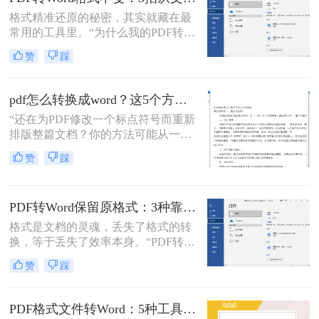
对合同、报告、文献时，渴望高效提
格式精准还原的秘密，其实就藏在最
取、编辑信息的真切需求。
常用的工具里。“为什么我的PDF转成
Word后，格式全乱了？”——这是小
赞
踩
编在后台收到最多的问题之一。相信
无数职场人和内容创作者都曾为此头
疼：一份精心排版的报告、合同或方
pdf怎么转换成word？这5个方法亲测有效，职场人必备技能！
案，转换后却面目全非，表格错位、
“还在为PDF修改一个标点符号而重新
字体变异、版面混乱，不得不花费大
排版整篇文档？你的方法可能从一开
量时间重新调整。
始就错了。”作为一名深耕电脑办公
赞
踩
软件领域多年的测评博主，小编每天
都能在后台看到大量关于文档格式转
换的求助。
PDF转Word保留原格式：3种靠谱方法的关键参数配置！
格式是文档的灵魂，丢失了格式的转
换，等于丢失了效率本身。“PDF转完
Word，排版全乱了，还不如自己重打
赞
踩
一遍！”这是小编在后台收到最多的
吐槽之一。作为一名深耕办公软件领
域多年的测评博主，我深知一份格式
PDF格式文件转Word：5种工具按文件来源和用途对照选择！
错乱、需要手动调整数小时的Word文