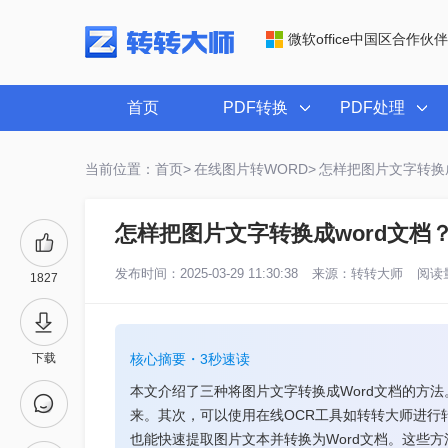
微软office中国区合作伙伴
首页
PDF转换
PDF处理
当前位置：首页>
在线图片转WORD>
怎样把图片文字转换成
怎样把图片文字转换成word文档
发布时间：2025-03-29 11:30:38
来源：
转转大师
阅读量
1827
下载
核心摘要・3秒速读
本文介绍了三种将图片文字转换成Word文档的方
来。其次，可以使用在线OCR工具如转转大师进行转换，操
也能快速提取图片文本并转换为Word文档。这些