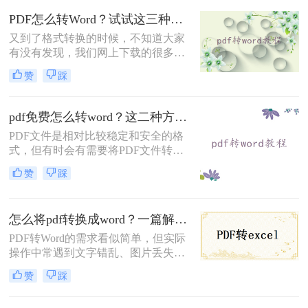
转！那么word转pdf后格式乱了怎么办
PDF怎么转Word？试试这三种常用方法
呢？本文直击痛点，提供可立即执行
又到了格式转换的时候，不知道大家
的修复方案，助您10分钟内恢复完美
有没有发现，我们网上下载的很多资
排版！
源都是PDF格式，想要将PDF格式转
赞
踩
换成其他的格式比如Word，要PDF怎
么转Word呢？小编今天就来给大家解
决PDF文档转Word文档这个问题，一
pdf免费怎么转word？这二种方法简单易学，你一定要知道！
起来看看吧。
PDF文件是相对比较稳定和安全的格
式，但有时会有需要将PDF文件转成
Word文件。这在工作和学习等方面都
赞
踩
有用处。但是，很多人发现 PDF 转
Word 的软件需要付费才能使用，这
就让人感到有些不舒服。 如果你想知
怎么将pdf转换成word？一篇解决所有痛点的终极指南！
道pdf免费怎么转word，本文为你提供
非常详细的方法，让你轻松完成这一
PDF转Word的需求看似简单，但实际
操作。
操作中常遇到文字错乱、图片丢失、
表格变形等问题。那么怎么将pdf转换
赞
踩
成word呢？本文将从基础操作、专业
技巧、特殊场景、移动端方案、格式