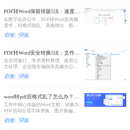
编辑的Word文档的情况。那么，有没
有免费的方法将PDF转换为Word文档
PDF转Word保留排版5法：速度优先还是排版优先？选择指南！
呢？本文将为大家介绍一些免费而且
在数字化办公中，PDF转Word是高频
高质量的PDF转Word工具。
需求，但格式错乱、表格错位、图片
错位等问题频发。许多用户盲目使用
赞
踩
在线工具，导致文档返工重做。那么
pdf转word怎么保留原排版呢？本文基
于Windows 10/11系统实测，系统梳理
PDF转Word安全转换5法：文件加密、隐私保护和格式修复完整方案！
5种安全有效方法，明确标注每种方
在合同修订、学术资料整理、政府公
案的适用边界与关键细节，助您高效
文处理、企业报告编辑等高频办公场
保留原排版，让文档转换不再是痛
景中，将PDF精准转换为可编辑Word
点！
赞
踩
文档是效率刚需，却也是“翻车”重灾
区：表格错位、文字乱码、格式崩
坏、敏感信息泄露……2025年国家网
word转pdf后格式乱了怎么办？5种高效修复方法（2026实测指南）
信办通报多起因在线转换工具导致的
企业核心数据泄露事件！
工作中精心排版的Word文档，转换为
PDF后却出现字体替换、图片跑偏、
表格错位、页数增多等"排版灾难"，
赞
踩
不仅影响专业形象，更可能因格式问
题导致重要文档被退回。别再反复重