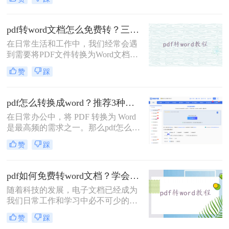
字或者是要将里面的图片导出来，需
要转格式，但是在转换的过程中，经
常会遇到的一个问题，那就是乱码和
pdf转word文档怎么免费转？三种方法帮助你解决问题！
排版混乱，这样处理起来也是十分的
在日常生活和工作中，我们经常会遇
麻烦。为什么会乱码呢？要怎样才不
到需要将PDF文件转换为Word文档的
会乱码？
情况。然而，一些PDF转Word的转换
赞
踩
工具可能需要付费，对于预算有限或
偶尔需要转换的用户来说，找到一种
免费且高效的方法显得尤为重要。那
pdf怎么转换成word？推荐3种常用有效方法（支持.pdf转.docx不乱码）
么pdf转word文档怎么免费转呢？本文
在日常办公中，将 PDF 转换为 Word
将为您详细介绍几种免费将PDF转换
是最高频的需求之一。那么pdf怎么转
为Word文档的方法，帮助您轻松完成
换成word呢？为了帮助您实现高质
文件格式的转换。
赞
踩
量、不乱码、不偏离排版的转换效
果，本文精选了三种目前公认最有效
的方法。这些方法不仅能保留原始文
pdf如何免费转word文档？学会这二个方法，一分钟就可轻松解决！
档的 .pdf 格式精髓，更能完美生成可
随着科技的发展，电子文档已经成为
编辑的 .docx 文档，且完全避开了捆
我们日常工作和学习中必不可少的一
绑严重的传统软件。
部分。在我们的工作和学习过程中，
赞
踩
经常会遇到需要将PDF文件转换为可