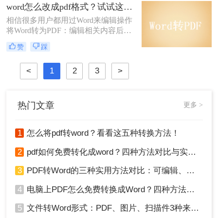
修复五大维度，提供一套零门槛到高
word怎么改成pdf格式？试试这2个简单的方法，3秒轻松极速转换！
阶的完整解决方案，助你轻松应对各
相信很多用户都用过Word来编辑操作
类PDF转换难题。
将Word转为PDF：编辑相关内容后，
需要将Word转换成PDF进行传输。原
赞
踩
因是PDF格式具有独特的兼容性和文
档性，可以帮助大家避免转换过程中
<
1
2
3
>
的乱码问题。然而，还是有许多用户
不知道如何操作它们。那么，word怎
么改成pdf格式呢?下面小编将分享二
种PDF转换方法，一起来看看吧。
热门文章
更多 >
1
怎么将pdf转word？看看这五种转换方法！
2
pdf如何免费转化成word？四种方法对比与实操指南（附详细表格）
3
PDF转Word的三种实用方法对比：可编辑、保格式、避风险！
4
电脑上PDF怎么免费转换成Word？四种方法对比与实操指南（附详细表格）!
5
文件转Word形式：PDF、图片、扫描件3种来源分别怎么处理！