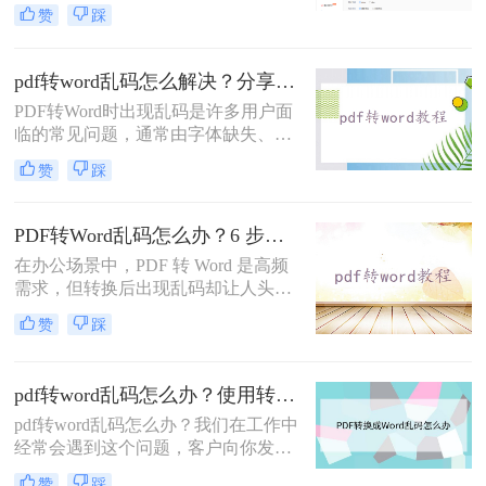
文字编辑……这些"乱码灾难"不仅浪
赞
踩
费时间，更可能因反复尝试导致文档
损坏。别再盲目重转！那么PDF转
Word后文字乱码、无法编辑怎么解决
pdf转word乱码怎么解决？分享常见原因及解决方法！
呢？本文直击痛点，提供可立即执行
PDF转Word时出现乱码是许多用户面
的修复方案，助您10分钟内恢复可编
临的常见问题，通常由字体缺失、编
辑文档！
码错误、扫描文件识别失败等原因导
赞
踩
致。那么pdf转word乱码怎么解决呢？
本文将针对不同场景提供详细的解决
方案，帮助用户高效解决乱码问题。
PDF转Word乱码怎么办？6 步排查法 + 实用解决方案！
在办公场景中，PDF 转 Word 是高频
需求，但转换后出现乱码却让人头
疼。那么PDF转Word乱码怎么办呢？
赞
踩
本文结合技术原理与实战经验，提供
一套系统化解决方案，帮你快速修复
乱码问题。
pdf转word乱码怎么办？使用转转大师试一试！
pdf转word乱码怎么办？我们在工作中
经常会遇到这个问题，客户向你发来
PDF文件，但是我们要修改、复制文
赞
踩