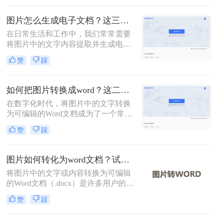
么图片转化word文档怎么操作呢？本
文将介绍常用转换方法，为您提供详
图片怎么生成电子文档？这三种转换方法快来看！
细指南。
在日常生活和工作中，我们常常需要
将图片中的文字内容提取并生成电子
文档（如Word文档）。这不仅有助于
赞
踩
提高工作效率，还能方便后续的编辑
和分享。那么图片怎么生成电子文档
呢？本文将介绍几种常用的方法，帮
如何把图片转换成word？这二个方法教你学会！
助您轻松将图片转换成Word文档。
在数字化时代，将图片中的文字转换
为可编辑的Word文档成为了一个常见
的需求。无论是在学术研究、商务文
赞
踩
档处理，还是在教育培训等领域，这
种转换都提供了极大的便利。那么如
何把图片转换成word呢？本文将介绍
图片如何转化为word文档？试试这种4种实用方法！
两种常用的方法来实现这一目标。
将图片中的文字或内容转换为可编辑
的Word文档（.docx）是许多用户的需
求，例如处理扫描文件、提取照片中
赞
踩
的笔记或转换PDF截图中的文字。那
么图片如何转化为word文档呢？本文