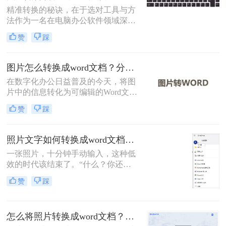
本文将介绍三种将图片转换成Word的
精准转换的秘诀，在于选对工具与方
方法。
法作为一名在电脑办公软件领域深耕
多年的测评博主，小编每天都会收到
赞
踩
大量读者的咨询：“如何把图片里的
文字快速、准确地变成可编辑的Word
文档？”无论是会议纪要的拍照图、
图片怎么转换成word文档？分享三种实用方法指南！
纸质资料的扫描件，还是网页上无法
在数字化办公日益普及的今天，将图
复制的截图，手动输入耗时费力还易
片中的信息转化为可编辑的Word文档
出错
变得尤为重要。那么图片怎么转换成
赞
踩
word文档呢？本文将介绍三种常见的
图片转Word的方法。
照片文字如何转换成word文档？这4个方法轻松转换！
一张照片，十分钟手动输入，这种低
效的时代该结束了。“什么？你还在
对着照片一个字一个字敲键盘？”作
赞
踩
为一名与电脑办公软件打了多年交道
的测评博主，我常听到身边同事和朋
友这样的抱怨。
怎么将照片转换成word文档？教你三种转换方法！