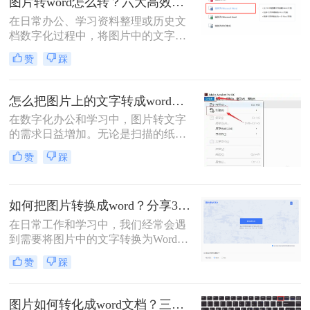
图片转word怎么转？六大高效转换方法指南！
在日常办公、学习资料整理或历史文
档数字化过程中，将图片中的文字精
准转换为可编辑的Word文档是高频需
赞
踩
求。那么图片转word怎么转呢？本文
将系统介绍六大高效转换方法，涵盖
各场景下的最佳选择，助你彻底摆脱
怎么把图片上的文字转成word文档？5种常用高效方法详解！
手动输入的繁琐。
在数字化办公和学习中，图片转文字
的需求日益增加。无论是扫描的纸质
文档、手机拍摄的笔记，还是网络图
赞
踩
片中的文本，将图片中的文字提取并
转换为可编辑的Word文档，能大幅提
升效率。那么怎么把图片上的文字转
如何把图片转换成word？分享3种转换方法！
成word文档呢？本文将详细介绍五种
常用且高效的方法，帮助您快速选择
在日常工作和学习中，我们经常会遇
最适合的方案。
到需要将图片中的文字转换为Word文
档的情况。无论是为了编辑、修改还
赞
踩
是保存为可搜索的文本格式，将图片
转换成Word都是一项非常有用的技
能。那么如何把图片转换成word呢？
图片如何转化成word文档？三招精准转换，职场效率翻倍！