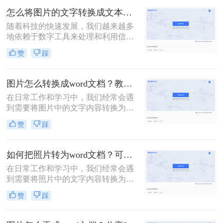
如从书籍、报纸、海报、名片，甚至
怎么将图片的文字转换成文本？这里教你3种方法！
是手写笔记中提取信息。那么照片上
随着科技的快速发展，我们越来越多
的文字怎么转成word文档呢？本文将
地依赖于数字工具来处理和利用信
介绍几种常用的方法，帮助你轻松地
息。在日常生活中，我们经常会遇到
将照片上的文字转换成Word文档。
赞
踩
需要将图片中的文字转换成可编辑文
本的情况。无论是从扫描的文档、照
片中的标语、还是社交媒体上的图片
图片怎么转换成word文档？教你3种简单方法！
中提取信息，将图片中的文字转换成
在日常工作和学习中，我们经常会遇
文本都是一项非常实用的技能。那么
到需要将图片中的文字内容转换为
怎么将图片的文字转换成文本呢？本
Word文档的情况。这可能是因为图片
文将详细介绍几种常用的方法，帮助
赞
踩
中的文字内容需要编辑、修改或进一
你轻松实现图片文字到文本的转换。
步处理。然而，直接将图片插入Word
文档并不能实现文字内容的编辑，因
如何把照片转为word文档？可以试试这三个方法！
此我们需要将图片转换成可编辑的
在日常工作和学习中，我们经常会遇
Word文档。本文将详细介绍图片怎么
到需要将照片中的文字内容转换为可
转换成word文档的几种方法，并给出
编辑的Word文档的情况。这可能是因
具体的操作步骤和注意事项。
赞
踩
为照片中的文字信息对我们非常重
要，但照片格式并不便于编辑和分
享。那么如何把照片转为word文档