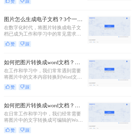
赞
踩
作以及信息提取等场景中尤为常见。
转换工具、桌面软件以及手机应用等
那么图片文字怎么转成word文字呢？
多种方法。
本文将介绍几种将图片转文字并弄成
图片怎么生成电子文档？3个一看就会的方法！
Word文档的方法，帮助您轻松实现这
在数字化时代，将图片转换成电子文
一操作。
档已成为工作和学习中的常见需求。
无论是为了整理笔记、保存资料还是
赞
踩
共享文档，将图片转换为电子版都是
一种方便快捷的方式。那么图片怎么
生成电子文档呢？本文将为你介绍三
如何把图片转换成word文档？来试试这三种方法吧！
种简单实用的方法，让你轻松将图片
在工作和学习中，我们常常遇到需要
转换成电子文档，提高工作效率。
将图片中的文本内容转换到Word文档
中的情况，例如从扫描件提取文字、
赞
踩
整理笔记或是重新编辑印刷材料。那
么如何把图片转换成word文档呢？本
文将向您介绍几种有效的方法，帮助
如何把图片转换成word文档？这三个方法可以学习一下！
您轻松实现这一目标。
在日常工作和学习中，我们经常需要
将图片中的文字转换成可编辑的Word
文档格式，以便进行进一步的编辑和
赞
踩
整理。那么如何把图片转换成word文