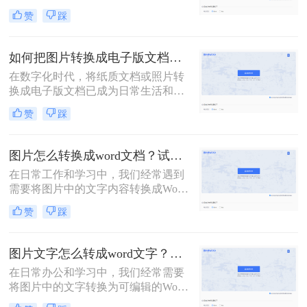
便于编辑、整理或分享。那么怎样把
赞
踩
图片文字转换成word文档呢？本文将
为您介绍三种实用的方法，帮助您轻
松实现图片文字到Word文档的转换。
如何把图片转换成电子版文档？可以试试这三个方法！
在数字化时代，将纸质文档或照片转
换成电子版文档已成为日常生活和工
作中不可或缺的一部分。这不仅便于
赞
踩
存储、共享和编辑，还能有效减少纸
质文件的使用，更加环保。那么如何
把图片转换成电子版文档呢？本文将
图片怎么转换成word文档？试试这四个方法！
详细介绍几种将图片转换成电子版文
在日常工作和学习中，我们经常遇到
档的方法，帮助您轻松实现这一转换
需要将图片中的文字内容转换成Word
过程。
文档的情况。这可能是因为图片中的
赞
踩
信息需要编辑、修改或进一步处理，
而直接在图片上进行操作显然不够高
效。幸运的是，随着技术的发展，现
图片文字怎么转成word文字？教你两个方法免费转换！
在有多种方法可以将图片转换成Word
在日常办公和学习中，我们经常需要
文档，让这一过程变得简单快捷。本
将图片中的文字转换为可编辑的Word
文将为您详细介绍图片怎么转换成
文档。这一需求在资料整理、笔记制
word文档，包括使用OCR技术、在线