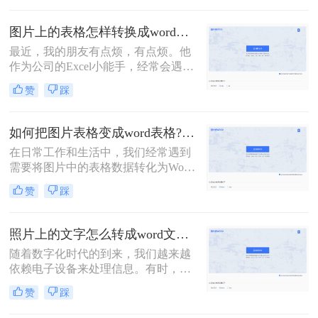
档呢？下面将详细介绍几种将图片转
换成Word文档的方法，帮助您轻松完
图片上的表格怎样转换成word表格？教你转换的二个方法！
成这一任务。
最近，我的朋友有点烦，有点烦。他
作为公司的Excel小能手，经常会遇到
同事发Excel表过来咨询的情况。他们
赞
踩
的口头禅通常都是：“大神，大神，
麻烦你，帮我看看这个表格，怎么不
对呢？”顺带一张Excel截图。对，是
如何把图片表格变成word表格?教你三招轻松搞定！
截图！如何在一张截图上发现问题，
在日常工作和生活中，我们经常遇到
查找答案呢？这是一个问题。更大的
需要将图片中的表格数据转化为Word
问题是，老板也喜欢这样……今天就
文档中的表格的情况。这样的需求常
来给大家分享二个技巧，「图片上的
赞
踩
见于数据提取、文档编辑、报告撰写
表格怎样转换成word表格」
等场景。那么如何把图片表格变成
word表格呢？以下将介绍几种常用的
照片上的文字怎么转成word文档？分享2种方法，简单易学！
方法，帮助你将图片表格转换成Word
随着数字化时代的到来，我们越来越
表格。
依赖电子设备来处理信息。有时，我
们可能需要从照片中提取文字内容，
赞
踩
并将其转换为可编辑的Word文档。这
种需求在多种场景下都可能出现，比