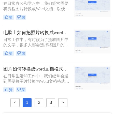
在日常办公和学习中，我们经常需要
将流程图片转换成Word文档，以便于
编辑、修改和分享。那么流程图片怎
赞
踩
么转换成word呢？本文将为你介绍三
种将流程图片转换成Word文档的方
法，帮助你更高效地完成这一任务。
电脑上如何把照片转换成word文档？转换图片为Word文档的二大妙招！
日常工作中，有时候为了提取图片中
的文字，很多人都会选择将图片的内
容一个字一个字的录入到Word中，费
赞
踩
时费力不说，还总容易出错。其实想
要将图片转换成可编辑的Word文档，
还是有很多快速且好用的方法的，今
图片如何转换成word文档格式？分享三个转换方法！
天就来教大家电脑上如何把照片转换
在日常生活和工作中，我们经常会遇
成word文档。
到需要将图片转换为Word文档格式的
情况。这种需求可能来自于需要将图
赞
踩
片中的文字提取出来进行编辑，或者
是将图片中的表格转换为可编辑的表
<
1
2
3
>
格格式。那么图片如何转换成word文
档格式呢？下面，我们将介绍几种常
用的方法，帮助你轻松实现图片到