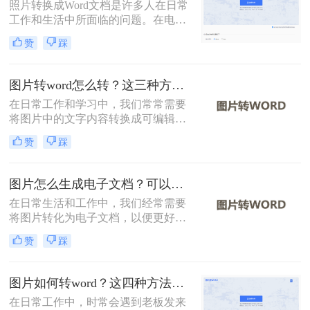
照片转换成Word文档是许多人在日常
工作和生活中所面临的问题。在电子
文档的使用越来越广泛的今天，将照
赞
踩
片转换成可编辑的Word文档可以大大
提高效率和便利性。那么怎么将照片
转换成word文档呢？下面将详细介绍
图片转word怎么转？这三种方法学习一下！
几种将照片转换成Word文档的方法，
在日常工作和学习中，我们常常需要
希望对您有所帮助。
将图片中的文字内容转换成可编辑的
Word文档。那么图片转word怎么转
赞
踩
呢？为了帮助您轻松实现这一转换，
本文将详细介绍三种常见的图片转
Word的方法。
图片怎么生成电子文档？可以试试这三个方法！
在日常生活和工作中，我们经常需要
将图片转化为电子文档，以便更好地
编辑、存储和分享。那么图片怎么生
赞
踩
成电子文档呢？本文将介绍三种将图
片生成电子文档的方法，帮助您轻松
实现这一需求。
图片如何转word？这四种方法帮你转换！
在日常工作中，时常会遇到老板发来