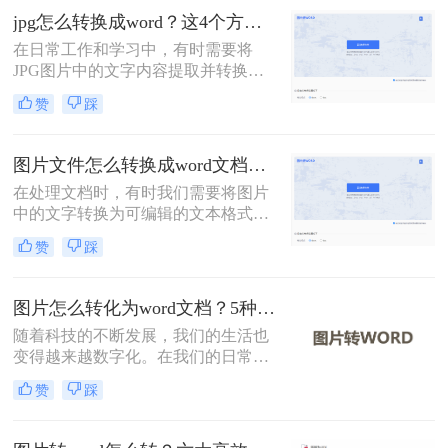
将介绍4种实用方法，助您高效完成
jpg怎么转换成word？这4个方法教你学会！
转换。
在日常工作和学习中，有时需要将
JPG图片中的文字内容提取并转换为
Word文档，以便于编辑和分享。那么
赞
踩
jpg怎么转换成word呢？本文将介绍四
种常用的方法。
图片文件怎么转换成word文档？教你4招轻松搞定！
在处理文档时，有时我们需要将图片
中的文字转换为可编辑的文本格式，
例如Word文档。这通常涉及到光学字
赞
踩
符识别（OCR）技术，它可以识别图
片中的文字，并将其转换为可编辑的
文本。那么图片文件怎么转换成word
图片怎么转化为word文档？5种实用方法详解！
文档呢？本文将介绍几种常用的方法
随着科技的不断发展，我们的生活也
来实现图片到Word文档的转换。
变得越来越数字化。在我们的日常生
活中，我们经常需要将图片转换成
赞
踩
Word文档。然而，这种转换可能需要
一些特殊的软件。在这篇文章中，我
们将介绍图片怎么转化为word文档。