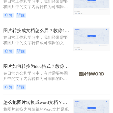
在日常工作和学习中，我们经常需要
将图片中的文字内容转换为可编辑的
Word文档。这一需求可以通过多种方
赞
踩
法实现，每种方法都有其独特的优势
和适用场景。那么怎么把图片转换成
word文档呢？本文将详细介绍三种常
图片转换成文档怎么弄？教你4种方法！
用的图片转Word文档的方法，并探讨
在日常工作和学习中，我们经常需要
其优缺点，同时推荐一些实用的工
将图片中的文字转换成可编辑的文档
具。
格式。无论是为了编辑、保存还是分
赞
踩
享，将图片转换成文档都是一个非常
实用的技能。那么图片转换成文档怎
么弄呢？本文将介绍四种将图片转换
图片如何转换为doc格式？教你3种高效转换方法！
成文档的方法。
在日常办公和学习中，有时需要将图
片中的文字内容转换为可编辑的DOC
格式文档。那么图片如何转换为doc
赞
踩
格式呢？本文将介绍三种将图片转换
为DOC格式的方法。
怎么把图片转换成word文档？梳理3种主流转换方法！
将图片转换为可编辑的Word文档是现