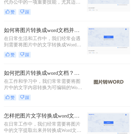
代办公中的一项重要技能，尤其适用
于处理扫描件、截图或照片中的文字
赞
踩
内容。那么怎么把图片转换成word文
档呢？本文系统梳理3种主流转换方
法，助您精准选择最佳方案。
如何将图片转换成word文档并编辑？这2个方法了解一下！
在日常生活和工作中，我们经常会遇
到需要将图片中的文字转换成Word文
档并进行编辑的情况。无论是为了保
赞
踩
存资料、修改内容，还是为了更高效
地处理文档，这种转换都显得尤为重
要。那么如何将图片转换成word文档
如何把图片转换成word文档？这二个方法学会省时省力！
并编辑呢？本文将介绍两种常用的方
在工作和学习中，我们常常需要将图
法来实现这一目标。
片中的文字内容转换为可编辑的Word
文档。这可能是为了编辑图片中的文
赞
踩
本、保存信息以便分享，或将手写笔
记数字化。那么如何把图片转换成
word文档呢？本文将详细介绍两种常
怎样把图片文字转换成word文档？分享两种有效的方法！
用的方法来实现这一目标。
在日常工作中，我们经常需要将图片
中的文字提取出来并转换成Word文