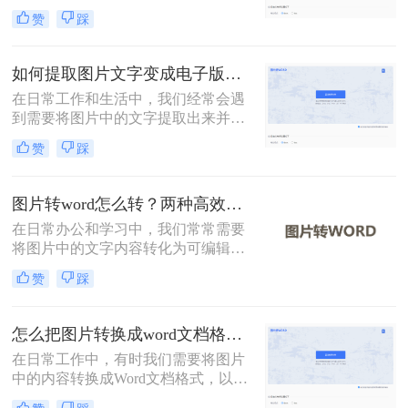
档，以便进行编辑和保存。然而，如
赞
踩
何高效且准确地完成这一转换过程，
往往是一个挑战。那么怎样把图片文
字转换成word文档呢？本文将介绍两
如何提取图片文字变成电子版？分享2种实用的方法！
种有效的方法，帮助您轻松实现图片
在日常工作和生活中，我们经常会遇
文字到Word文档的转换。
到需要将图片中的文字提取出来并转
换成电子版的情况。无论是从扫描的
赞
踩
文档、拍照的书籍页面，还是网络上
的图片，提取文字并转化为电子版都
能极大地提高我们的工作效率。那么
图片转word怎么转？两种高效方法指南！
如何提取图片文字变成电子版呢？本
在日常办公和学习中，我们常常需要
文将介绍两种常用的方法来实现这一
将图片中的文字内容转化为可编辑的
目标。
Word文档。那么图片转word怎么转
赞
踩
呢？本文将介绍两种实现这一目标的
方法。
怎么把图片转换成word文档格式？教你三种转换方法！
在日常工作中，有时我们需要将图片
中的内容转换成Word文档格式，以便
进行编辑和处理。那么怎么把图片转