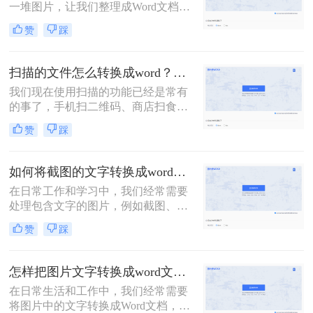
一堆图片，让我们整理成Word文档再
发给他的情况！如果图片很少，还可
赞
踩
以一个字一个字敲击键盘整理，如果
需要转换的图片非常多，这个方法就
显得力不从心了！该怎么办呢？下面
扫描的文件怎么转换成word？教你三种转换方法！
转转师妹就教大家四个图片如何转
我们现在使用扫描的功能已经是常有
word方法！
的事了，手机扫二维码、商店扫食品
条形码等等。这些都是我们现在对于
赞
踩
扫描功能的应用，那么我们可以在工
作中将文件扫描之后转换成Word文档
吗？接下来就让我们来给大家介绍扫
如何将截图的文字转换成word？四种简单好用方法分享！
描的文件怎么转换成word吧！
在日常工作和学习中，我们经常需要
处理包含文字的图片，例如截图、扫
描文档等。为了更高效地利用这些信
赞
踩
息，将截图中的文字提取出来显得尤
为重要。那么如何将截图的文字转换
成word呢？本文将介绍四种提取截图
怎样把图片文字转换成word文档？分享3种简单方法，1秒搞定！
文字的方法，帮助你轻松应对各种场
在日常生活和工作中，我们经常需要
景。
将图片中的文字转换成Word文档，以