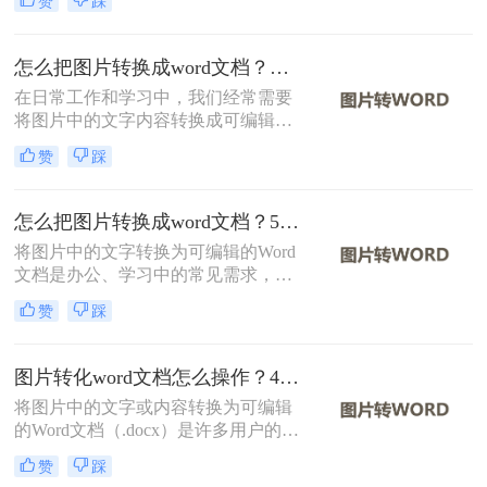
赞
踩
换成word文档格式呢？本文将介绍三
种免费且高效的方法，帮助您轻松完
成图片到Word文档的转换。
怎么把图片转换成word文档？分享二种实用方法！
在日常工作和学习中，我们经常需要
将图片中的文字内容转换成可编辑的
Word文档。这一需求在扫描文档、截
赞
踩
图识别、PDF转文字等多种场景下尤
为常见。那么怎么把图片转换成word
文档呢？本文将介绍两种将图片转换
怎么把图片转换成word文档？5个主流方法详解！
成Word文档的方法。
将图片中的文字转换为可编辑的Word
文档是办公、学习中的常见需求，尤
其在处理扫描文件、会议记录或纸质
赞
踩
资料时。那么怎么把图片转换成word
文档呢？本文将系统梳理主流方法，
并提供操作步骤与避坑指南。
图片转化word文档怎么操作？4种常用方法详解！
将图片中的文字或内容转换为可编辑
的Word文档（.docx）是许多用户的需
求，例如将扫描的文档、照片中的笔
赞
踩
记或PDF截图中的文字提取出来。那