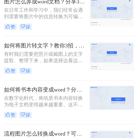
图片怎么弄成word文档？分享3种简单方法，轻松搞定!
呢？下面，我将详细介绍几种将照片
在日常工作和学习中，我们经常会遇
转为Word文档的方法，并给出具体的
到需要将图片中的信息转换为可编辑
操作步骤。
的Word文档的情况。无论是扫描的文
赞
踩
档、截图还是照片，我们都希望能够
将其中的文字或内容提取出来，以便
进行编辑、整理或分享。那么图片怎
如何将图片转文字？教你3招，轻松搞定图片转文字提取！
么弄成word文档呢？下面，我将详细
有时我们需要把照片或截图上的文字
介绍几种将图片转换为Word文档的方
提取、整理下来，如果选择边看边打
法，并给出具体的操作步骤。
字，那么效率实在太低了。那么如何
赞
踩
将图片转文字？其实很简单，掌握以
下3个方法，帮你轻松提取图片上的
文字，非常方便！
如何将书本内容变成word？分享3种方法，简单易学！
在数字化时代，将纸质书本内容转换
为电子文档变得越来越重要。这不仅
方便我们随时随地阅读，还便于编
赞
踩
辑、分享和存储。本文将介绍如何将
书本内容变成word。
流程图片怎么转换成word？可以试试这三个方法！