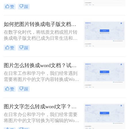
便于编辑、整理或分享。那么怎样把
赞
踩
图片文字转换成word文档呢？本文将
为您介绍三种实用的方法，帮助您轻
松实现图片文字到Word文档的转换。
如何把图片转换成电子版文档？可以试试这三个方法！
在数字化时代，将纸质文档或照片转
换成电子版文档已成为日常生活和工
作中不可或缺的一部分。这不仅便于
赞
踩
存储、共享和编辑，还能有效减少纸
质文件的使用，更加环保。那么如何
把图片转换成电子版文档呢？本文将
图片怎么转换成word文档？试试这四个方法！
详细介绍几种将图片转换成电子版文
在日常工作和学习中，我们经常遇到
档的方法，帮助您轻松实现这一转换
需要将图片中的文字内容转换成Word
过程。
文档的情况。这可能是因为图片中的
赞
踩
信息需要编辑、修改或进一步处理，
而直接在图片上进行操作显然不够高
效。幸运的是，随着技术的发展，现
图片文字怎么转成word文字？教你两个方法免费转换！
在有多种方法可以将图片转换成Word
在日常办公和学习中，我们经常需要
文档，让这一过程变得简单快捷。本
将图片中的文字转换为可编辑的Word
文将为您详细介绍图片怎么转换成
文档。这一需求在资料整理、笔记制
word文档，包括使用OCR技术、在线