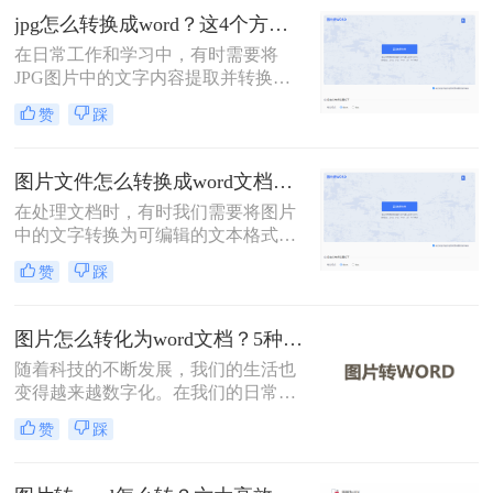
将介绍4种实用方法，助您高效完成
jpg怎么转换成word？这4个方法教你学会！
转换。
在日常工作和学习中，有时需要将
JPG图片中的文字内容提取并转换为
Word文档，以便于编辑和分享。那么
赞
踩
jpg怎么转换成word呢？本文将介绍四
种常用的方法。
图片文件怎么转换成word文档？教你4招轻松搞定！
在处理文档时，有时我们需要将图片
中的文字转换为可编辑的文本格式，
例如Word文档。这通常涉及到光学字
赞
踩
符识别（OCR）技术，它可以识别图
片中的文字，并将其转换为可编辑的
文本。那么图片文件怎么转换成word
图片怎么转化为word文档？5种实用方法详解！
文档呢？本文将介绍几种常用的方法
随着科技的不断发展，我们的生活也
来实现图片到Word文档的转换。
变得越来越数字化。在我们的日常生
活中，我们经常需要将图片转换成
赞
踩
Word文档。然而，这种转换可能需要
一些特殊的软件。在这篇文章中，我
们将介绍图片怎么转化为word文档。