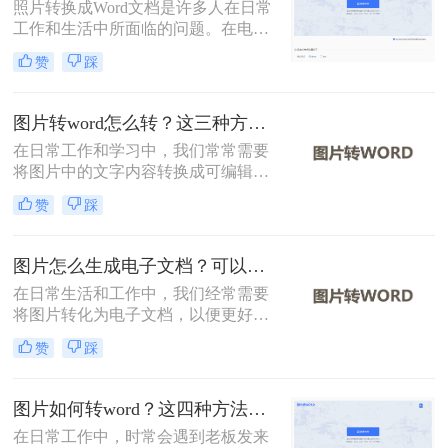
照片转换成Word文档是许多人在日常
工作和生活中所面临的问题。在电子
文档的使用越来越广泛的今天，将照
赞
踩
片转换成可编辑的Word文档可以大大
提高效率和便利性。那么怎么将照片
转换成word文档呢？下面将详细介绍
图片转word怎么转？这三种方法学习一下！
几种将照片转换成Word文档的方法，
在日常工作和学习中，我们常常需要
希望对您有所帮助。
将图片中的文字内容转换成可编辑的
Word文档。那么图片转word怎么转
赞
踩
呢？为了帮助您轻松实现这一转换，
本文将详细介绍三种常见的图片转
Word的方法。
图片怎么生成电子文档？可以试试这三个方法！
在日常生活和工作中，我们经常需要
将图片转化为电子文档，以便更好地
编辑、存储和分享。那么图片怎么生
赞
踩
成电子文档呢？本文将介绍三种将图
片生成电子文档的方法，帮助您轻松
实现这一需求。
图片如何转word？这四种方法帮你转换！
在日常工作中，时常会遇到老板发来