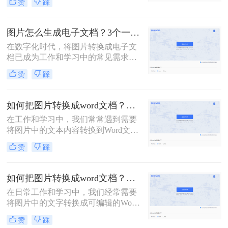
赞
踩
作以及信息提取等场景中尤为常见。
转换工具、桌面软件以及手机应用等
那么图片文字怎么转成word文字呢？
多种方法。
本文将介绍几种将图片转文字并弄成
图片怎么生成电子文档？3个一看就会的方法！
Word文档的方法，帮助您轻松实现这
在数字化时代，将图片转换成电子文
一操作。
档已成为工作和学习中的常见需求。
无论是为了整理笔记、保存资料还是
赞
踩
共享文档，将图片转换为电子版都是
一种方便快捷的方式。那么图片怎么
生成电子文档呢？本文将为你介绍三
如何把图片转换成word文档？来试试这三种方法吧！
种简单实用的方法，让你轻松将图片
在工作和学习中，我们常常遇到需要
转换成电子文档，提高工作效率。
将图片中的文本内容转换到Word文档
中的情况，例如从扫描件提取文字、
赞
踩
整理笔记或是重新编辑印刷材料。那
么如何把图片转换成word文档呢？本
文将向您介绍几种有效的方法，帮助
如何把图片转换成word文档？这三个方法可以学习一下！
您轻松实现这一目标。
在日常工作和学习中，我们经常需要
将图片中的文字转换成可编辑的Word
文档格式，以便进行进一步的编辑和
赞
踩
整理。那么如何把图片转换成word文