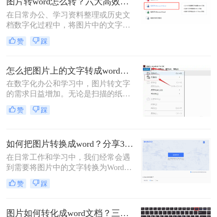
图片转word怎么转？六大高效转换方法指南！
在日常办公、学习资料整理或历史文
档数字化过程中，将图片中的文字精
准转换为可编辑的Word文档是高频需
赞
踩
求。那么图片转word怎么转呢？本文
将系统介绍六大高效转换方法，涵盖
各场景下的最佳选择，助你彻底摆脱
怎么把图片上的文字转成word文档？5种常用高效方法详解！
手动输入的繁琐。
在数字化办公和学习中，图片转文字
的需求日益增加。无论是扫描的纸质
文档、手机拍摄的笔记，还是网络图
赞
踩
片中的文本，将图片中的文字提取并
转换为可编辑的Word文档，能大幅提
升效率。那么怎么把图片上的文字转
如何把图片转换成word？分享3种转换方法！
成word文档呢？本文将详细介绍五种
常用且高效的方法，帮助您快速选择
在日常工作和学习中，我们经常会遇
最适合的方案。
到需要将图片中的文字转换为Word文
档的情况。无论是为了编辑、修改还
赞
踩
是保存为可搜索的文本格式，将图片
转换成Word都是一项非常有用的技
能。那么如何把图片转换成word呢？
图片如何转化成word文档？三招精准转换，职场效率翻倍！