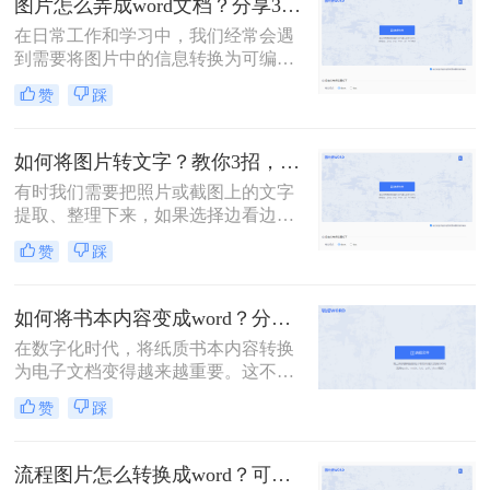
图片怎么弄成word文档？分享3种简单方法，轻松搞定!
呢？下面，我将详细介绍几种将照片
在日常工作和学习中，我们经常会遇
转为Word文档的方法，并给出具体的
到需要将图片中的信息转换为可编辑
操作步骤。
的Word文档的情况。无论是扫描的文
赞
踩
档、截图还是照片，我们都希望能够
将其中的文字或内容提取出来，以便
进行编辑、整理或分享。那么图片怎
如何将图片转文字？教你3招，轻松搞定图片转文字提取！
么弄成word文档呢？下面，我将详细
有时我们需要把照片或截图上的文字
介绍几种将图片转换为Word文档的方
提取、整理下来，如果选择边看边打
法，并给出具体的操作步骤。
字，那么效率实在太低了。那么如何
赞
踩
将图片转文字？其实很简单，掌握以
下3个方法，帮你轻松提取图片上的
文字，非常方便！
如何将书本内容变成word？分享3种方法，简单易学！
在数字化时代，将纸质书本内容转换
为电子文档变得越来越重要。这不仅
方便我们随时随地阅读，还便于编
赞
踩
辑、分享和存储。本文将介绍如何将
书本内容变成word。
流程图片怎么转换成word？可以试试这三个方法！