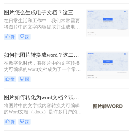
么图片转化word文档怎么操作呢？本
文将介绍常用转换方法，为您提供详
图片怎么生成电子文档？这三种转换方法快来看！
细指南。
在日常生活和工作中，我们常常需要
将图片中的文字内容提取并生成电子
文档（如Word文档）。这不仅有助于
赞
踩
提高工作效率，还能方便后续的编辑
和分享。那么图片怎么生成电子文档
呢？本文将介绍几种常用的方法，帮
如何把图片转换成word？这二个方法教你学会！
助您轻松将图片转换成Word文档。
在数字化时代，将图片中的文字转换
为可编辑的Word文档成为了一个常见
的需求。无论是在学术研究、商务文
赞
踩
档处理，还是在教育培训等领域，这
种转换都提供了极大的便利。那么如
何把图片转换成word呢？本文将介绍
图片如何转化为word文档？试试这种4种实用方法！
两种常用的方法来实现这一目标。
将图片中的文字或内容转换为可编辑
的Word文档（.docx）是许多用户的需
求，例如处理扫描文件、提取照片中
赞
踩
的笔记或转换PDF截图中的文字。那
么图片如何转化为word文档呢？本文