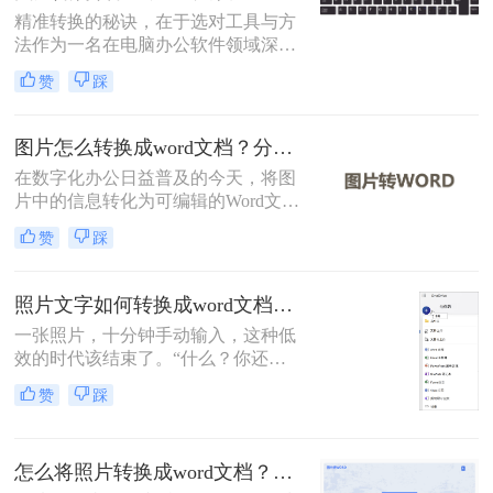
本文将介绍三种将图片转换成Word的
精准转换的秘诀，在于选对工具与方
方法。
法作为一名在电脑办公软件领域深耕
多年的测评博主，小编每天都会收到
赞
踩
大量读者的咨询：“如何把图片里的
文字快速、准确地变成可编辑的Word
文档？”无论是会议纪要的拍照图、
图片怎么转换成word文档？分享三种实用方法指南！
纸质资料的扫描件，还是网页上无法
在数字化办公日益普及的今天，将图
复制的截图，手动输入耗时费力还易
片中的信息转化为可编辑的Word文档
出错
变得尤为重要。那么图片怎么转换成
赞
踩
word文档呢？本文将介绍三种常见的
图片转Word的方法。
照片文字如何转换成word文档？这4个方法轻松转换！
一张照片，十分钟手动输入，这种低
效的时代该结束了。“什么？你还在
对着照片一个字一个字敲键盘？”作
赞
踩
为一名与电脑办公软件打了多年交道
的测评博主，我常听到身边同事和朋
友这样的抱怨。
怎么将照片转换成word文档？教你三种转换方法！