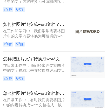
片中的文字内容转换为可编辑的DOC
格式文档。那么图片如何转换为doc
赞
踩
格式呢？本文将介绍三种将图片转换
为DOC格式的方法。
如何把图片转换成word文档？这二个方法学会省时省力！
在工作和学习中，我们常常需要将图
片中的文字内容转换为可编辑的Word
文档。这可能是为了编辑图片中的文
赞
踩
本、保存信息以便分享，或将手写笔
记数字化。那么如何把图片转换成
word文档呢？本文将详细介绍两种常
怎样把图片文字转换成word文档？分享两种有效的方法！
用的方法来实现这一目标。
在日常工作中，我们经常需要将图片
中的文字提取出来并转换成Word文
档，以便进行编辑和保存。然而，如
赞
踩
何高效且准确地完成这一转换过程，
往往是一个挑战。那么怎样把图片文
字转换成word文档呢？本文将介绍两
怎么把图片转换成word文档格式？教你三种转换方法！
种有效的方法，帮助您轻松实现图片
在日常工作中，有时我们需要将图片
文字到Word文档的转换。
中的内容转换成Word文档格式，以便