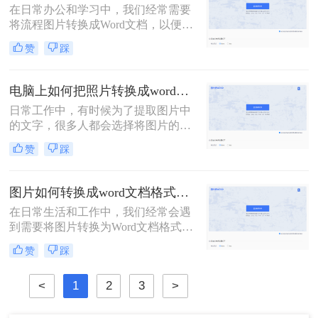
在日常办公和学习中，我们经常需要
将流程图片转换成Word文档，以便于
编辑、修改和分享。那么流程图片怎
赞
踩
么转换成word呢？本文将为你介绍三
种将流程图片转换成Word文档的方
法，帮助你更高效地完成这一任务。
电脑上如何把照片转换成word文档？转换图片为Word文档的二大妙招！
日常工作中，有时候为了提取图片中
的文字，很多人都会选择将图片的内
容一个字一个字的录入到Word中，费
赞
踩
时费力不说，还总容易出错。其实想
要将图片转换成可编辑的Word文档，
还是有很多快速且好用的方法的，今
图片如何转换成word文档格式？分享三个转换方法！
天就来教大家电脑上如何把照片转换
在日常生活和工作中，我们经常会遇
成word文档。
到需要将图片转换为Word文档格式的
情况。这种需求可能来自于需要将图
赞
踩
片中的文字提取出来进行编辑，或者
是将图片中的表格转换为可编辑的表
<
1
2
3
>
格格式。那么图片如何转换成word文
档格式呢？下面，我们将介绍几种常
用的方法，帮助你轻松实现图片到