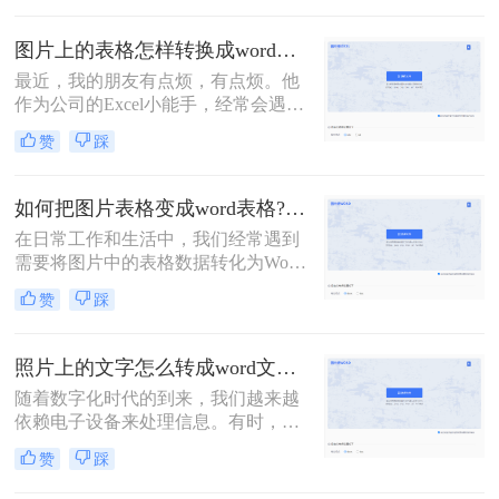
档呢？下面将详细介绍几种将图片转
换成Word文档的方法，帮助您轻松完
图片上的表格怎样转换成word表格？教你转换的二个方法！
成这一任务。
最近，我的朋友有点烦，有点烦。他
作为公司的Excel小能手，经常会遇到
同事发Excel表过来咨询的情况。他们
赞
踩
的口头禅通常都是：“大神，大神，
麻烦你，帮我看看这个表格，怎么不
对呢？”顺带一张Excel截图。对，是
如何把图片表格变成word表格?教你三招轻松搞定！
截图！如何在一张截图上发现问题，
在日常工作和生活中，我们经常遇到
查找答案呢？这是一个问题。更大的
需要将图片中的表格数据转化为Word
问题是，老板也喜欢这样……今天就
文档中的表格的情况。这样的需求常
来给大家分享二个技巧，「图片上的
赞
踩
见于数据提取、文档编辑、报告撰写
表格怎样转换成word表格」
等场景。那么如何把图片表格变成
word表格呢？以下将介绍几种常用的
照片上的文字怎么转成word文档？分享2种方法，简单易学！
方法，帮助你将图片表格转换成Word
随着数字化时代的到来，我们越来越
表格。
依赖电子设备来处理信息。有时，我
们可能需要从照片中提取文字内容，
赞
踩
并将其转换为可编辑的Word文档。这
种需求在多种场景下都可能出现，比