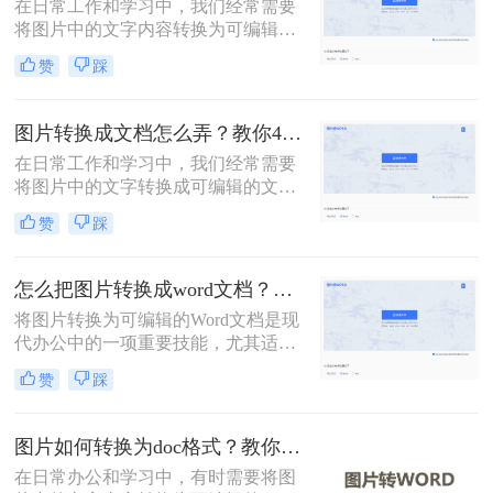
在日常工作和学习中，我们经常需要
将图片中的文字内容转换为可编辑的
Word文档。这一需求可以通过多种方
赞
踩
法实现，每种方法都有其独特的优势
和适用场景。那么怎么把图片转换成
word文档呢？本文将详细介绍三种常
图片转换成文档怎么弄？教你4种方法！
用的图片转Word文档的方法，并探讨
在日常工作和学习中，我们经常需要
其优缺点，同时推荐一些实用的工
将图片中的文字转换成可编辑的文档
具。
格式。无论是为了编辑、保存还是分
赞
踩
享，将图片转换成文档都是一个非常
实用的技能。那么图片转换成文档怎
么弄呢？本文将介绍四种将图片转换
怎么把图片转换成word文档？梳理3种主流转换方法！
成文档的方法。
将图片转换为可编辑的Word文档是现
代办公中的一项重要技能，尤其适用
于处理扫描件、截图或照片中的文字
赞
踩
内容。那么怎么把图片转换成word文
档呢？本文系统梳理3种主流转换方
法，助您精准选择最佳方案。
图片如何转换为doc格式？教你3种高效转换方法！
在日常办公和学习中，有时需要将图