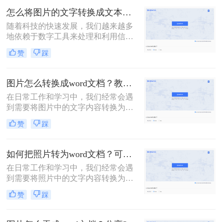
如从书籍、报纸、海报、名片，甚至
怎么将图片的文字转换成文本？这里教你3种方法！
是手写笔记中提取信息。那么照片上
随着科技的快速发展，我们越来越多
的文字怎么转成word文档呢？本文将
地依赖于数字工具来处理和利用信
介绍几种常用的方法，帮助你轻松地
息。在日常生活中，我们经常会遇到
将照片上的文字转换成Word文档。
赞
踩
需要将图片中的文字转换成可编辑文
本的情况。无论是从扫描的文档、照
片中的标语、还是社交媒体上的图片
图片怎么转换成word文档？教你3种简单方法！
中提取信息，将图片中的文字转换成
在日常工作和学习中，我们经常会遇
文本都是一项非常实用的技能。那么
到需要将图片中的文字内容转换为
怎么将图片的文字转换成文本呢？本
Word文档的情况。这可能是因为图片
文将详细介绍几种常用的方法，帮助
赞
踩
中的文字内容需要编辑、修改或进一
你轻松实现图片文字到文本的转换。
步处理。然而，直接将图片插入Word
文档并不能实现文字内容的编辑，因
如何把照片转为word文档？可以试试这三个方法！
此我们需要将图片转换成可编辑的
在日常工作和学习中，我们经常会遇
Word文档。本文将详细介绍图片怎么
到需要将照片中的文字内容转换为可
转换成word文档的几种方法，并给出
编辑的Word文档的情况。这可能是因
具体的操作步骤和注意事项。
赞
踩
为照片中的文字信息对我们非常重
要，但照片格式并不便于编辑和分
享。那么如何把照片转为word文档