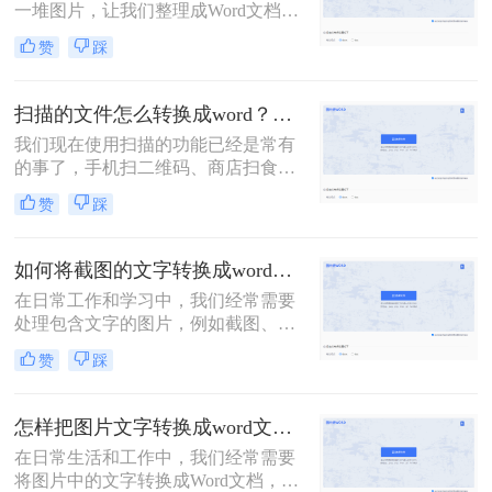
一堆图片，让我们整理成Word文档再
发给他的情况！如果图片很少，还可
赞
踩
以一个字一个字敲击键盘整理，如果
需要转换的图片非常多，这个方法就
显得力不从心了！该怎么办呢？下面
扫描的文件怎么转换成word？教你三种转换方法！
转转师妹就教大家四个图片如何转
我们现在使用扫描的功能已经是常有
word方法！
的事了，手机扫二维码、商店扫食品
条形码等等。这些都是我们现在对于
赞
踩
扫描功能的应用，那么我们可以在工
作中将文件扫描之后转换成Word文档
吗？接下来就让我们来给大家介绍扫
如何将截图的文字转换成word？四种简单好用方法分享！
描的文件怎么转换成word吧！
在日常工作和学习中，我们经常需要
处理包含文字的图片，例如截图、扫
描文档等。为了更高效地利用这些信
赞
踩
息，将截图中的文字提取出来显得尤
为重要。那么如何将截图的文字转换
成word呢？本文将介绍四种提取截图
怎样把图片文字转换成word文档？分享3种简单方法，1秒搞定！
文字的方法，帮助你轻松应对各种场
在日常生活和工作中，我们经常需要
景。
将图片中的文字转换成Word文档，以