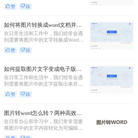
进行编辑和处理。那么怎么把图片转
赞
踩
换成word文档格式呢？本文将介绍三
种免费且高效的方法，帮助您轻松完
成图片到Word文档的转换。
如何将图片转换成word文档并编辑？这2个方法了解一下！
在日常生活和工作中，我们经常会遇
到需要将图片中的文字转换成Word文
档并进行编辑的情况。无论是为了保
赞
踩
存资料、修改内容，还是为了更高效
地处理文档，这种转换都显得尤为重
要。那么如何将图片转换成word文档
如何提取图片文字变成电子版？分享2种实用的方法！
并编辑呢？本文将介绍两种常用的方
在日常工作和生活中，我们经常会遇
法来实现这一目标。
到需要将图片中的文字提取出来并转
换成电子版的情况。无论是从扫描的
赞
踩
文档、拍照的书籍页面，还是网络上
的图片，提取文字并转化为电子版都
能极大地提高我们的工作效率。那么
图片转word怎么转？两种高效方法指南！
如何提取图片文字变成电子版呢？本
在日常办公和学习中，我们常常需要
文将介绍两种常用的方法来实现这一
将图片中的文字内容转化为可编辑的
目标。
Word文档。那么图片转word怎么转