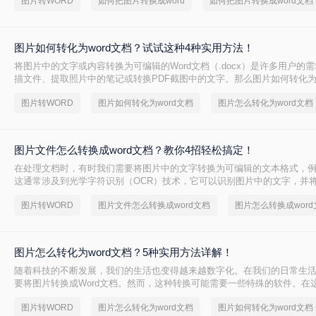
图片转WORD
如何把图片转换成word
如何把图片转换成word文档
图片如何转化为word文档？试试这种4种实用方法！
将图片中的文字或内容转换为可编辑的Word文档（.docx）是许多用户的
描文件、提取照片中的笔记或转换PDF截图中的文字。那么图片如何转化为w
文将介绍4种实用方法，助您高效完成转换。
图片转WORD
图片如何转化为word文档
图片怎么转化为word文档
图片文件怎么转换成word文档？教你4招轻松搞定！
在处理文档时，有时我们需要将图片中的文字转换为可编辑的文本格式，例如
这通常涉及到光学字符识别（OCR）技术，它可以识别图片中的文字，并
辑的文本。那么图片文件怎么转换成word文档呢？本文将介绍几种常用的
图片转WORD
图片文件怎么转换成word文档
图片怎么转换成word
Word文档的转换。
图片怎么转化为word文档？5种实用方法详解！
随着科技的不断发展，我们的生活也变得越来越数字化。在我们的日常生
要将图片转换成Word文档。然而，这种转换可能需要一些特殊的软件。在
们将介绍图片怎么转化为word文档。
图片转WORD
图片怎么转化为word文档
图片如何转化为word文档