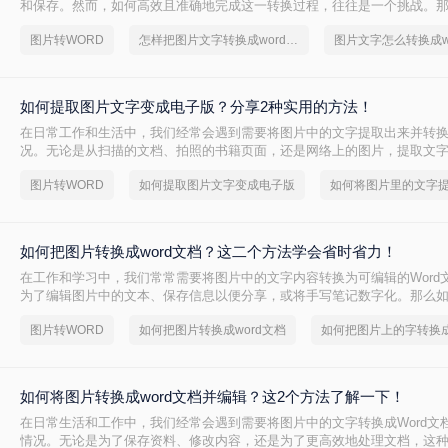
和保存。然而，如何高效且准确地完成这一转换过程，往往是一个挑战。
字转换成word文档呢？本文将介绍两种有效的方法，帮助您轻松实现图片文
图片转WORD
怎样把图片文字转换成word文档
图片文字怎么转换成w
的转换。
如何提取图片文字变成电子版？分享2种实用的方法！
在日常工作和生活中，我们经常会遇到需要将图片中的文字提取出来并转
况。无论是从扫描的文档、拍照的书籍页面，还是网络上的图片，提取文
都能极大地提高我们的工作效率。那么如何提取图片文字变成电子版呢？
图片转WORD
如何提取图片文字变成电子版
用的方法来实现这一目标。
如何把图片转换成word文档？这二个方法学会省时省力！
在工作和学习中，我们常常需要将图片中的文字内容转换为可编辑的Word
为了编辑图片中的文本、保存信息以便分享，或将手写笔记数字化。那么
word文档呢？本文将详细介绍两种常用的方法来实现这一目标。
图片转WORD
如何把图片转换成word文档
如何将图片转换成word文档并编辑？这2个方法了解一下！
在日常生活和工作中，我们经常会遇到需要将图片中的文字转换成Word文
情况。无论是为了保存资料、修改内容，还是为了更高效地处理文档，这