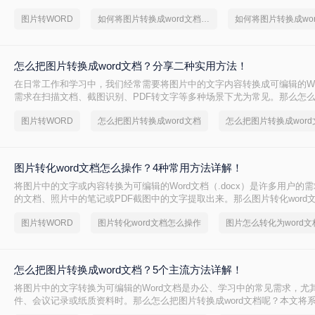
重要。那么如何将图片转换成word文档并编辑呢？本文将介绍两种常用的
图片转WORD
如何将图片转换成word文档并编辑
如何将图片转换成wo
标。
怎么把图片转换成word文档？分享二种实用方法！
在日常工作和学习中，我们经常需要将图片中的文字内容转换成可编辑的Wo
需求在扫描文档、截图识别、PDF转文字等多种场景下尤为常见。那么怎
word文档呢？本文将介绍两种将图片转换成Word文档的方法。
图片转WORD
怎么把图片转换成word文档
图片转化word文档怎么操作？4种常用方法详解！
将图片中的文字或内容转换为可编辑的Word文档（.docx）是许多用户的
的文档、照片中的笔记或PDF截图中的文字提取出来。那么图片转化word
本文将介绍常用转换方法，为您提供详细指南。
图片转WORD
图片转化word文档怎么操作
图片怎么转化为word文
怎么把图片转换成word文档？5个主流方法详解！
将图片中的文字转换为可编辑的Word文档是办公、学习中的常见需求，尤
件、会议记录或纸质资料时。那么怎么把图片转换成word文档呢？本文将
法，并提供操作步骤与避坑指南。