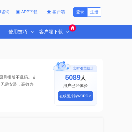
登录
注册
PI咨询
APP下载
客户端
使用技巧
客户端下载
实时引擎统计
5089
人
还原且排版不乱码。支
，无需安装，高效办
用户已经体验
在线图片转WORD >