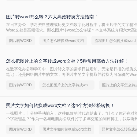
图片转word怎么转？六大高效转换方法指南！
在日常办公、学习资料整理或历史文档数字化过程中，将图片中的文字精
Word文档是高频需求。那么图片转word怎么转呢？本文将系统介绍六大
盖各场景下的最佳选择，助你彻底摆脱手动输入的繁琐。
图片转WORD
图片怎么转换成word文档
流程图片怎么转换成word
怎么把图片上的文字转成word文档？5种常用高效方法详解！
在数字化办公和学习中，图片转文字的需求日益增加。无论是扫描的纸质
笔记，还是网络图片中的文本，将图片中的文字提取并转换为可编辑的Wor
提升效率。那么怎么把图片上的文字转成word文档呢？本文将详细介绍五
图片转WORD
怎么把图片上的文字转成word文档
法，帮助您快速选择最适合的方案。
照片文字如何转换成word文档？这4个方法轻松转换！
一张照片，十分钟手动输入，这种低效的时代该结束了。“什么？你还在对
个字敲键盘？”作为一名与电脑办公软件打了多年交道的测评博主，我常听
友这样的抱怨。
图片转WORD
照片文字如何转换成word文档
照片文字怎么转换成w