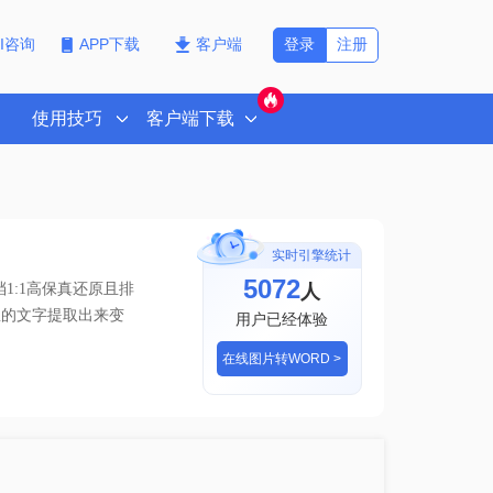
登录
注册
PI咨询
APP下载
客户端
使用技巧
客户端下载
实时引擎统计
5072
人
1:1高保真还原且排
里的文字提取出来变
用户已经体验
在线图片转WORD >