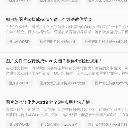
图片转WORD
图片如何转化为word文档
图片怎么转化为word文档
如何把图片转换成word？这二个方法教你学会！
在数字化时代，将图片中的文字转换为可编辑的Word文档成为了一个常见
在学术研究、商务文档处理，还是在教育培训等领域，这种转换都提供了
如何把图片转换成word呢？本文将介绍两种常用的方法来实现这一目标。
图片转WORD
如何把图片转换成word
如何把图片转换成word文档
图片文件怎么转换成word文档？教你4招轻松搞定！
在处理文档时，有时我们需要将图片中的文字转换为可编辑的文本格式，例如
这通常涉及到光学字符识别（OCR）技术，它可以识别图片中的文字，并
辑的文本。那么图片文件怎么转换成word文档呢？本文将介绍几种常用的
图片转WORD
图片文件怎么转换成word文档
图片怎么转换成word
Word文档的转换。
图片怎么转化为word文档？5种实用方法详解！
随着科技的不断发展，我们的生活也变得越来越数字化。在我们的日常生
要将图片转换成Word文档。然而，这种转换可能需要一些特殊的软件。在
们将介绍图片怎么转化为word文档。
图片转WORD
图片怎么转化为word文档
图片如何转化为word文档