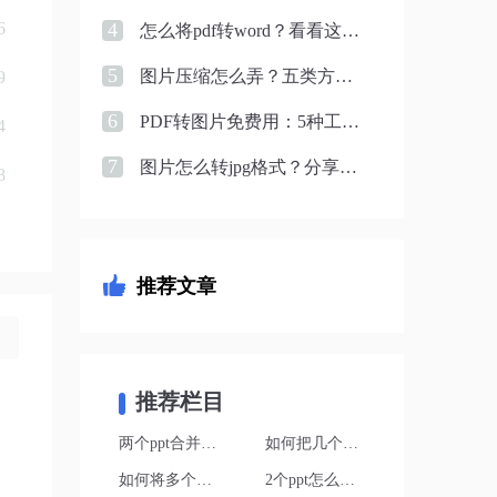
4
6
怎么将pdf转word？看看这五种转换方法！
5
图片压缩怎么弄？五类方案实测对比，一张表看懂怎么选！
9
6
PDF转图片免费用：5种工具的文件限制和输出质量对比！
4
7
图片怎么转jpg格式？分享5个实用转换方法！
8
推荐文章
推荐栏目
两个ppt合并怎么弄
如何把几个ppt整合到一起
如何将多个ppt文件合并成一个
2个ppt怎么汇总成一个PPT