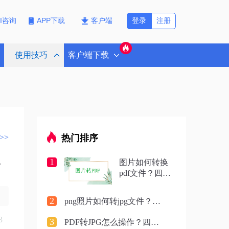
登录
注册
PI咨询
APP下载
客户端
使用技巧
客户端下载
>>
热门排序
1
图片如何转换
。
pdf文件？四种
方法实测对
比，附各场景
2
png照片如何转jpg文件？五种方法实测对比，附各场景最优选!！
最优选！
3
3
PDF转JPG怎么操作？四种方法实测对比，附各场景最优选！