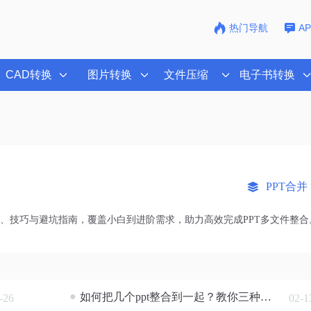
热门导航
A
CAD转换
图片转换
文件压缩
电子书转换
PPT合并 
法、技巧与避坑指南，覆盖小白到进阶需求，助力高效完成PPT多文件整合
●
如何把几个ppt整合到一起？教你三种方法！
-26
02-1