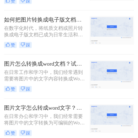
赞
踩
图片文字转换成word文档呢？本文将
为您介绍三种实用的方法，帮助您轻
松实现图片文字到Word文档的转换。
如何把图片转换成电子版文档？可以试试这三个方法！
在数字化时代，将纸质文档或照片转
换成电子版文档已成为日常生活和工
作中不可或缺的一部分。这不仅便于
赞
踩
存储、共享和编辑，还能有效减少纸
质文件的使用，更加环保。那么如何
把图片转换成电子版文档呢？本文将
图片怎么转换成word文档？试试这四个方法！
详细介绍几种将图片转换成电子版文
在日常工作和学习中，我们经常遇到
档的方法，帮助您轻松实现这一转换
需要将图片中的文字内容转换成Word
过程。
文档的情况。这可能是因为图片中的
赞
踩
信息需要编辑、修改或进一步处理，
而直接在图片上进行操作显然不够高
效。幸运的是，随着技术的发展，现
图片文字怎么转成word文字？教你两个方法免费转换！
在有多种方法可以将图片转换成Word
在日常办公和学习中，我们经常需要
文档，让这一过程变得简单快捷。本
将图片中的文字转换为可编辑的Word
文将为您详细介绍图片怎么转换成
文档。这一需求在资料整理、笔记制
word文档，包括使用OCR技术、在线
赞
踩
作以及信息提取等场景中尤为常见。
转换工具、桌面软件以及手机应用等