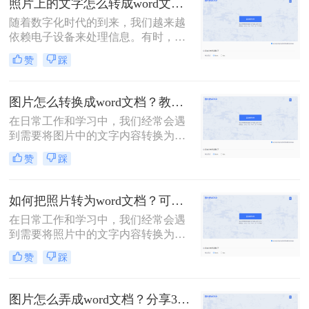
照片上的文字怎么转成word文档？分享2种方法，简单易学！
中提取信息，将图片中的文字转换成
随着数字化时代的到来，我们越来越
文本都是一项非常实用的技能。那么
依赖电子设备来处理信息。有时，我
怎么将图片的文字转换成文本呢？本
们可能需要从照片中提取文字内容，
文将详细介绍几种常用的方法，帮助
赞
踩
并将其转换为可编辑的Word文档。这
你轻松实现图片文字到文本的转换。
种需求在多种场景下都可能出现，比
如从书籍、报纸、海报、名片，甚至
图片怎么转换成word文档？教你3种简单方法！
是手写笔记中提取信息。那么照片上
在日常工作和学习中，我们经常会遇
的文字怎么转成word文档呢？本文将
到需要将图片中的文字内容转换为
介绍几种常用的方法，帮助你轻松地
Word文档的情况。这可能是因为图片
将照片上的文字转换成Word文档。
赞
踩
中的文字内容需要编辑、修改或进一
步处理。然而，直接将图片插入Word
文档并不能实现文字内容的编辑，因
如何把照片转为word文档？可以试试这三个方法！
此我们需要将图片转换成可编辑的
在日常工作和学习中，我们经常会遇
Word文档。本文将详细介绍图片怎么
到需要将照片中的文字内容转换为可
转换成word文档的几种方法，并给出
编辑的Word文档的情况。这可能是因
具体的操作步骤和注意事项。
赞
踩
为照片中的文字信息对我们非常重
要，但照片格式并不便于编辑和分
享。那么如何把照片转为word文档
图片怎么弄成word文档？分享3种简单方法，轻松搞定!
呢？下面，我将详细介绍几种将照片