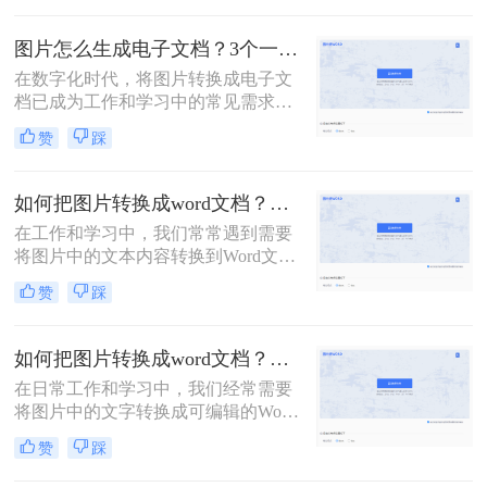
那么图片文字怎么转成word文字呢？
多种方法。
本文将介绍几种将图片转文字并弄成
图片怎么生成电子文档？3个一看就会的方法！
Word文档的方法，帮助您轻松实现这
在数字化时代，将图片转换成电子文
一操作。
档已成为工作和学习中的常见需求。
无论是为了整理笔记、保存资料还是
赞
踩
共享文档，将图片转换为电子版都是
一种方便快捷的方式。那么图片怎么
生成电子文档呢？本文将为你介绍三
如何把图片转换成word文档？来试试这三种方法吧！
种简单实用的方法，让你轻松将图片
在工作和学习中，我们常常遇到需要
转换成电子文档，提高工作效率。
将图片中的文本内容转换到Word文档
中的情况，例如从扫描件提取文字、
赞
踩
整理笔记或是重新编辑印刷材料。那
么如何把图片转换成word文档呢？本
文将向您介绍几种有效的方法，帮助
如何把图片转换成word文档？这三个方法可以学习一下！
您轻松实现这一目标。
在日常工作和学习中，我们经常需要
将图片中的文字转换成可编辑的Word
文档格式，以便进行进一步的编辑和
赞
踩
整理。那么如何把图片转换成word文
档呢？下面将详细介绍几种将图片转