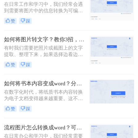
在日常工作和学习中，我们经常会遇
转为Word文档的方法，并给出具体的
到需要将图片中的信息转换为可编辑
操作步骤。
的Word文档的情况。无论是扫描的文
赞
踩
档、截图还是照片，我们都希望能够
将其中的文字或内容提取出来，以便
进行编辑、整理或分享。那么图片怎
如何将图片转文字？教你3招，轻松搞定图片转文字提取！
么弄成word文档呢？下面，我将详细
有时我们需要把照片或截图上的文字
介绍几种将图片转换为Word文档的方
提取、整理下来，如果选择边看边打
法，并给出具体的操作步骤。
字，那么效率实在太低了。那么如何
赞
踩
将图片转文字？其实很简单，掌握以
下3个方法，帮你轻松提取图片上的
文字，非常方便！
如何将书本内容变成word？分享3种方法，简单易学！
在数字化时代，将纸质书本内容转换
为电子文档变得越来越重要。这不仅
方便我们随时随地阅读，还便于编
赞
踩
辑、分享和存储。本文将介绍如何将
书本内容变成word。
流程图片怎么转换成word？可以试试这三个方法！
在日常办公和学习中，我们经常需要