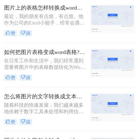
换成Word文档的方法，帮助您轻松完
图片上的表格怎样转换成word表格？教你转换的二个方法！
成这一任务。
最近，我的朋友有点烦，有点烦。他
作为公司的Excel小能手，经常会遇到
同事发Excel表过来咨询的情况。他们
赞
踩
的口头禅通常都是：“大神，大神，
麻烦你，帮我看看这个表格，怎么不
对呢？”顺带一张Excel截图。对，是
如何把图片表格变成word表格?教你三招轻松搞定！
截图！如何在一张截图上发现问题，
在日常工作和生活中，我们经常遇到
查找答案呢？这是一个问题。更大的
需要将图片中的表格数据转化为Word
问题是，老板也喜欢这样……今天就
文档中的表格的情况。这样的需求常
来给大家分享二个技巧，「图片上的
赞
踩
见于数据提取、文档编辑、报告撰写
表格怎样转换成word表格」
等场景。那么如何把图片表格变成
word表格呢？以下将介绍几种常用的
怎么将图片的文字转换成文本？这里教你3种方法！
方法，帮助你将图片表格转换成Word
随着科技的快速发展，我们越来越多
表格。
地依赖于数字工具来处理和利用信
息。在日常生活中，我们经常会遇到
赞
踩
需要将图片中的文字转换成可编辑文
本的情况。无论是从扫描的文档、照
片中的标语、还是社交媒体上的图片