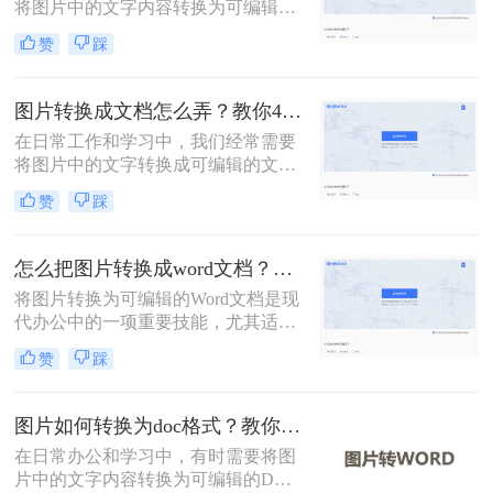
将图片中的文字内容转换为可编辑的
Word文档。这一需求可以通过多种方
赞
踩
法实现，每种方法都有其独特的优势
和适用场景。那么怎么把图片转换成
word文档呢？本文将详细介绍三种常
图片转换成文档怎么弄？教你4种方法！
用的图片转Word文档的方法，并探讨
在日常工作和学习中，我们经常需要
其优缺点，同时推荐一些实用的工
将图片中的文字转换成可编辑的文档
具。
格式。无论是为了编辑、保存还是分
赞
踩
享，将图片转换成文档都是一个非常
实用的技能。那么图片转换成文档怎
么弄呢？本文将介绍四种将图片转换
怎么把图片转换成word文档？梳理3种主流转换方法！
成文档的方法。
将图片转换为可编辑的Word文档是现
代办公中的一项重要技能，尤其适用
于处理扫描件、截图或照片中的文字
赞
踩
内容。那么怎么把图片转换成word文
档呢？本文系统梳理3种主流转换方
法，助您精准选择最佳方案。
图片如何转换为doc格式？教你3种高效转换方法！
在日常办公和学习中，有时需要将图
片中的文字内容转换为可编辑的DOC