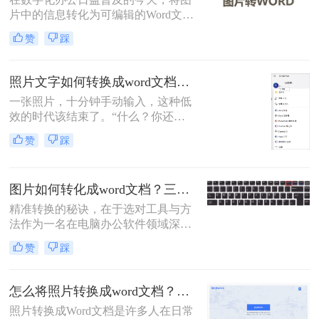
方法。
片中的信息转化为可编辑的Word文档
变得尤为重要。那么图片怎么转换成
赞
踩
word文档呢？本文将介绍三种常见的
图片转Word的方法。
照片文字如何转换成word文档？这4个方法轻松转换！
一张照片，十分钟手动输入，这种低
效的时代该结束了。“什么？你还在
对着照片一个字一个字敲键盘？”作
赞
踩
为一名与电脑办公软件打了多年交道
的测评博主，我常听到身边同事和朋
友这样的抱怨。
图片如何转化成word文档？三招精准转换，职场效率翻倍！
精准转换的秘诀，在于选对工具与方
法作为一名在电脑办公软件领域深耕
多年的测评博主，小编每天都会收到
赞
踩
大量读者的咨询：“如何把图片里的
文字快速、准确地变成可编辑的Word
文档？”无论是会议纪要的拍照图、
怎么将照片转换成word文档？教你三种转换方法！
纸质资料的扫描件，还是网页上无法
照片转换成Word文档是许多人在日常
复制的截图，手动输入耗时费力还易