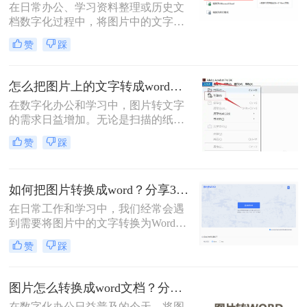
在日常办公、学习资料整理或历史文
档数字化过程中，将图片中的文字精
准转换为可编辑的Word文档是高频需
赞
踩
求。那么图片转word怎么转呢？本文
将系统介绍六大高效转换方法，涵盖
各场景下的最佳选择，助你彻底摆脱
怎么把图片上的文字转成word文档？5种常用高效方法详解！
手动输入的繁琐。
在数字化办公和学习中，图片转文字
的需求日益增加。无论是扫描的纸质
文档、手机拍摄的笔记，还是网络图
赞
踩
片中的文本，将图片中的文字提取并
转换为可编辑的Word文档，能大幅提
升效率。那么怎么把图片上的文字转
如何把图片转换成word？分享3种转换方法！
成word文档呢？本文将详细介绍五种
常用且高效的方法，帮助您快速选择
在日常工作和学习中，我们经常会遇
最适合的方案。
到需要将图片中的文字转换为Word文
档的情况。无论是为了编辑、修改还
赞
踩
是保存为可搜索的文本格式，将图片
转换成Word都是一项非常有用的技
能。那么如何把图片转换成word呢？
图片怎么转换成word文档？分享三种实用方法指南！
本文将介绍三种将图片转换成Word的
在数字化办公日益普及的今天，将图