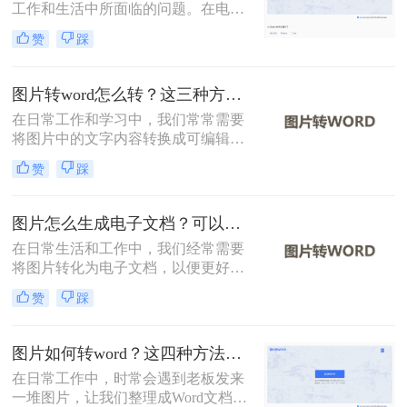
工作和生活中所面临的问题。在电子
出错
文档的使用越来越广泛的今天，将照
赞
踩
片转换成可编辑的Word文档可以大大
提高效率和便利性。那么怎么将照片
转换成word文档呢？下面将详细介绍
图片转word怎么转？这三种方法学习一下！
几种将照片转换成Word文档的方法，
在日常工作和学习中，我们常常需要
希望对您有所帮助。
将图片中的文字内容转换成可编辑的
Word文档。那么图片转word怎么转
赞
踩
呢？为了帮助您轻松实现这一转换，
本文将详细介绍三种常见的图片转
Word的方法。
图片怎么生成电子文档？可以试试这三个方法！
在日常生活和工作中，我们经常需要
将图片转化为电子文档，以便更好地
编辑、存储和分享。那么图片怎么生
赞
踩
成电子文档呢？本文将介绍三种将图
片生成电子文档的方法，帮助您轻松
实现这一需求。
图片如何转word？这四种方法帮你转换！
在日常工作中，时常会遇到老板发来
一堆图片，让我们整理成Word文档再