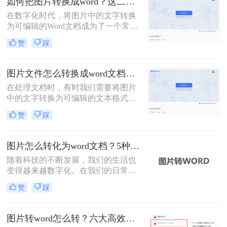
如何把图片转换成word？这二个方法教你学会！
转换。
在数字化时代，将图片中的文字转换
为可编辑的Word文档成为了一个常见
的需求。无论是在学术研究、商务文
赞
踩
档处理，还是在教育培训等领域，这
种转换都提供了极大的便利。那么如
何把图片转换成word呢？本文将介绍
图片文件怎么转换成word文档？教你4招轻松搞定！
两种常用的方法来实现这一目标。
在处理文档时，有时我们需要将图片
中的文字转换为可编辑的文本格式，
例如Word文档。这通常涉及到光学字
赞
踩
符识别（OCR）技术，它可以识别图
片中的文字，并将其转换为可编辑的
文本。那么图片文件怎么转换成word
图片怎么转化为word文档？5种实用方法详解！
文档呢？本文将介绍几种常用的方法
随着科技的不断发展，我们的生活也
来实现图片到Word文档的转换。
变得越来越数字化。在我们的日常生
活中，我们经常需要将图片转换成
赞
踩
Word文档。然而，这种转换可能需要
一些特殊的软件。在这篇文章中，我
们将介绍图片怎么转化为word文档。
图片转word怎么转？六大高效转换方法指南！