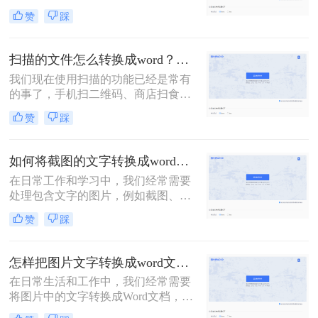
发给他的情况！如果图片很少，还可
赞
踩
以一个字一个字敲击键盘整理，如果
需要转换的图片非常多，这个方法就
显得力不从心了！该怎么办呢？下面
扫描的文件怎么转换成word？教你三种转换方法！
转转师妹就教大家四个图片如何转
我们现在使用扫描的功能已经是常有
word方法！
的事了，手机扫二维码、商店扫食品
条形码等等。这些都是我们现在对于
赞
踩
扫描功能的应用，那么我们可以在工
作中将文件扫描之后转换成Word文档
吗？接下来就让我们来给大家介绍扫
如何将截图的文字转换成word？四种简单好用方法分享！
描的文件怎么转换成word吧！
在日常工作和学习中，我们经常需要
处理包含文字的图片，例如截图、扫
描文档等。为了更高效地利用这些信
赞
踩
息，将截图中的文字提取出来显得尤
为重要。那么如何将截图的文字转换
成word呢？本文将介绍四种提取截图
怎样把图片文字转换成word文档？分享3种简单方法，1秒搞定！
文字的方法，帮助你轻松应对各种场
在日常生活和工作中，我们经常需要
景。
将图片中的文字转换成Word文档，以
便于编辑、整理或分享。那么怎样把