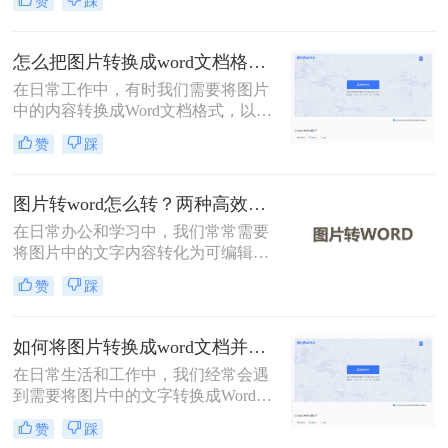
赞
踩
文档、拍照的书籍页面，还是网络上
的图片，提取文字并转化为电子版都
能极大地提高我们的工作效率。那么
怎么把图片转换成word文档格式？教你三种转换方法！
如何提取图片文字变成电子版呢？本
在日常工作中，有时我们需要将图片
文将介绍两种常用的方法来实现这一
中的内容转换成Word文档格式，以便
目标。
进行编辑和处理。那么怎么把图片转
赞
踩
换成word文档格式呢？本文将介绍三
种免费且高效的方法，帮助您轻松完
成图片到Word文档的转换。
图片转word怎么转？两种高效方法指南！
在日常办公和学习中，我们常常需要
将图片中的文字内容转化为可编辑的
Word文档。那么图片转word怎么转
赞
踩
呢？本文将介绍两种实现这一目标的
方法。
如何将图片转换成word文档并编辑？这2个方法了解一下！
在日常生活和工作中，我们经常会遇
到需要将图片中的文字转换成Word文
档并进行编辑的情况。无论是为了保
赞
踩
存资料、修改内容，还是为了更高效