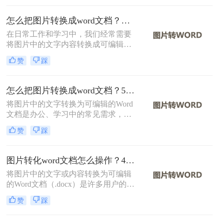
地处理文档，这种转换都显得尤为重
要。那么如何将图片转换成word文档
怎么把图片转换成word文档？分享二种实用方法！
并编辑呢？本文将介绍两种常用的方
在日常工作和学习中，我们经常需要
法来实现这一目标。
将图片中的文字内容转换成可编辑的
Word文档。这一需求在扫描文档、截
赞
踩
图识别、PDF转文字等多种场景下尤
为常见。那么怎么把图片转换成word
文档呢？本文将介绍两种将图片转换
怎么把图片转换成word文档？5个主流方法详解！
成Word文档的方法。
将图片中的文字转换为可编辑的Word
文档是办公、学习中的常见需求，尤
其在处理扫描文件、会议记录或纸质
赞
踩
资料时。那么怎么把图片转换成word
文档呢？本文将系统梳理主流方法，
并提供操作步骤与避坑指南。
图片转化word文档怎么操作？4种常用方法详解！
将图片中的文字或内容转换为可编辑
的Word文档（.docx）是许多用户的需
求，例如将扫描的文档、照片中的笔
赞
踩
记或PDF截图中的文字提取出来。那
么图片转化word文档怎么操作呢？本