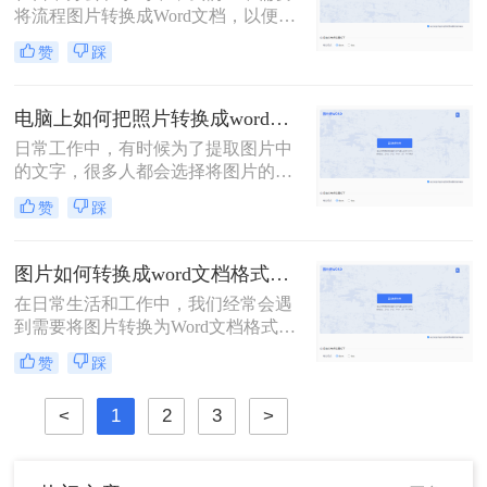
将流程图片转换成Word文档，以便于
编辑、修改和分享。那么流程图片怎
赞
踩
么转换成word呢？本文将为你介绍三
种将流程图片转换成Word文档的方
法，帮助你更高效地完成这一任务。
电脑上如何把照片转换成word文档？转换图片为Word文档的二大妙招！
日常工作中，有时候为了提取图片中
的文字，很多人都会选择将图片的内
容一个字一个字的录入到Word中，费
赞
踩
时费力不说，还总容易出错。其实想
要将图片转换成可编辑的Word文档，
还是有很多快速且好用的方法的，今
图片如何转换成word文档格式？分享三个转换方法！
天就来教大家电脑上如何把照片转换
在日常生活和工作中，我们经常会遇
成word文档。
到需要将图片转换为Word文档格式的
情况。这种需求可能来自于需要将图
赞
踩
片中的文字提取出来进行编辑，或者
是将图片中的表格转换为可编辑的表
<
1
2
3
>
格格式。那么图片如何转换成word文
档格式呢？下面，我们将介绍几种常
用的方法，帮助你轻松实现图片到
Word文档的转换。