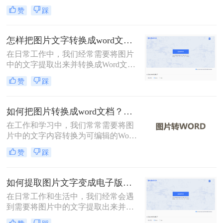
格式文档。那么图片如何转换为doc
赞
踩
格式呢？本文将介绍三种将图片转换
为DOC格式的方法。
怎样把图片文字转换成word文档？分享两种有效的方法！
在日常工作中，我们经常需要将图片
中的文字提取出来并转换成Word文
档，以便进行编辑和保存。然而，如
赞
踩
何高效且准确地完成这一转换过程，
往往是一个挑战。那么怎样把图片文
字转换成word文档呢？本文将介绍两
如何把图片转换成word文档？这二个方法学会省时省力！
种有效的方法，帮助您轻松实现图片
在工作和学习中，我们常常需要将图
文字到Word文档的转换。
片中的文字内容转换为可编辑的Word
文档。这可能是为了编辑图片中的文
赞
踩
本、保存信息以便分享，或将手写笔
记数字化。那么如何把图片转换成
word文档呢？本文将详细介绍两种常
如何提取图片文字变成电子版？分享2种实用的方法！
用的方法来实现这一目标。
在日常工作和生活中，我们经常会遇
到需要将图片中的文字提取出来并转
换成电子版的情况。无论是从扫描的