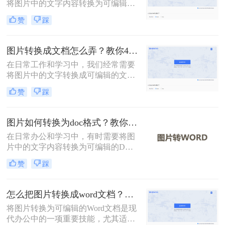
将图片中的文字内容转换为可编辑的
Word文档。这一需求可以通过多种方
赞
踩
法实现，每种方法都有其独特的优势
和适用场景。那么怎么把图片转换成
word文档呢？本文将详细介绍三种常
图片转换成文档怎么弄？教你4种方法！
用的图片转Word文档的方法，并探讨
在日常工作和学习中，我们经常需要
其优缺点，同时推荐一些实用的工
将图片中的文字转换成可编辑的文档
具。
格式。无论是为了编辑、保存还是分
赞
踩
享，将图片转换成文档都是一个非常
实用的技能。那么图片转换成文档怎
么弄呢？本文将介绍四种将图片转换
图片如何转换为doc格式？教你3种高效转换方法！
成文档的方法。
在日常办公和学习中，有时需要将图
片中的文字内容转换为可编辑的DOC
格式文档。那么图片如何转换为doc
赞
踩
格式呢？本文将介绍三种将图片转换
为DOC格式的方法。
怎么把图片转换成word文档？梳理3种主流转换方法！
将图片转换为可编辑的Word文档是现
代办公中的一项重要技能，尤其适用