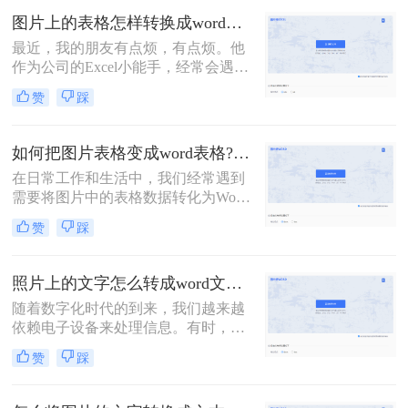
换成Word文档的方法，帮助您轻松完
图片上的表格怎样转换成word表格？教你转换的二个方法！
成这一任务。
最近，我的朋友有点烦，有点烦。他
作为公司的Excel小能手，经常会遇到
同事发Excel表过来咨询的情况。他们
赞
踩
的口头禅通常都是：“大神，大神，
麻烦你，帮我看看这个表格，怎么不
对呢？”顺带一张Excel截图。对，是
如何把图片表格变成word表格?教你三招轻松搞定！
截图！如何在一张截图上发现问题，
在日常工作和生活中，我们经常遇到
查找答案呢？这是一个问题。更大的
需要将图片中的表格数据转化为Word
问题是，老板也喜欢这样……今天就
文档中的表格的情况。这样的需求常
来给大家分享二个技巧，「图片上的
赞
踩
见于数据提取、文档编辑、报告撰写
表格怎样转换成word表格」
等场景。那么如何把图片表格变成
word表格呢？以下将介绍几种常用的
照片上的文字怎么转成word文档？分享2种方法，简单易学！
方法，帮助你将图片表格转换成Word
随着数字化时代的到来，我们越来越
表格。
依赖电子设备来处理信息。有时，我
们可能需要从照片中提取文字内容，
赞
踩
并将其转换为可编辑的Word文档。这
种需求在多种场景下都可能出现，比
如从书籍、报纸、海报、名片，甚至