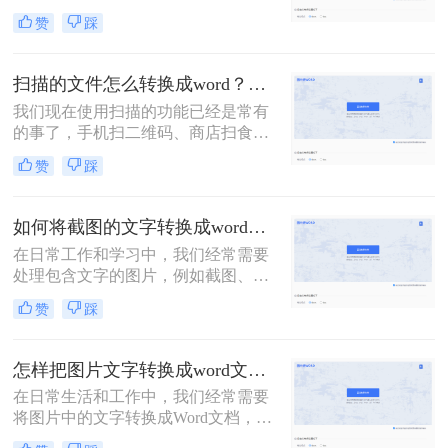
发给他的情况！如果图片很少，还可
赞
踩
以一个字一个字敲击键盘整理，如果
需要转换的图片非常多，这个方法就
显得力不从心了！该怎么办呢？下面
扫描的文件怎么转换成word？教你三种转换方法！
转转师妹就教大家四个图片如何转
我们现在使用扫描的功能已经是常有
word方法！
的事了，手机扫二维码、商店扫食品
条形码等等。这些都是我们现在对于
赞
踩
扫描功能的应用，那么我们可以在工
作中将文件扫描之后转换成Word文档
吗？接下来就让我们来给大家介绍扫
如何将截图的文字转换成word？四种简单好用方法分享！
描的文件怎么转换成word吧！
在日常工作和学习中，我们经常需要
处理包含文字的图片，例如截图、扫
描文档等。为了更高效地利用这些信
赞
踩
息，将截图中的文字提取出来显得尤
为重要。那么如何将截图的文字转换
成word呢？本文将介绍四种提取截图
怎样把图片文字转换成word文档？分享3种简单方法，1秒搞定！
文字的方法，帮助你轻松应对各种场
在日常生活和工作中，我们经常需要
景。
将图片中的文字转换成Word文档，以
便于编辑、整理或分享。那么怎样把