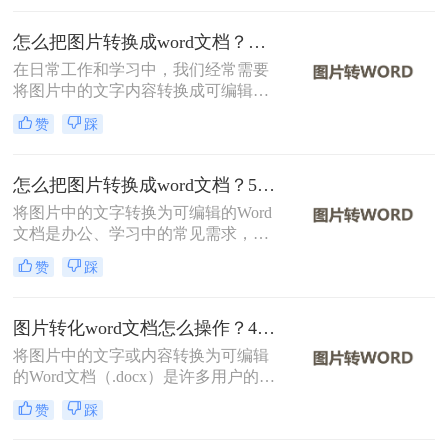
种免费且高效的方法，帮助您轻松完
成图片到Word文档的转换。
怎么把图片转换成word文档？分享二种实用方法！
在日常工作和学习中，我们经常需要
将图片中的文字内容转换成可编辑的
Word文档。这一需求在扫描文档、截
赞
踩
图识别、PDF转文字等多种场景下尤
为常见。那么怎么把图片转换成word
文档呢？本文将介绍两种将图片转换
怎么把图片转换成word文档？5个主流方法详解！
成Word文档的方法。
将图片中的文字转换为可编辑的Word
文档是办公、学习中的常见需求，尤
其在处理扫描文件、会议记录或纸质
赞
踩
资料时。那么怎么把图片转换成word
文档呢？本文将系统梳理主流方法，
并提供操作步骤与避坑指南。
图片转化word文档怎么操作？4种常用方法详解！
将图片中的文字或内容转换为可编辑
的Word文档（.docx）是许多用户的需
求，例如将扫描的文档、照片中的笔
赞
踩
记或PDF截图中的文字提取出来。那
么图片转化word文档怎么操作呢？本