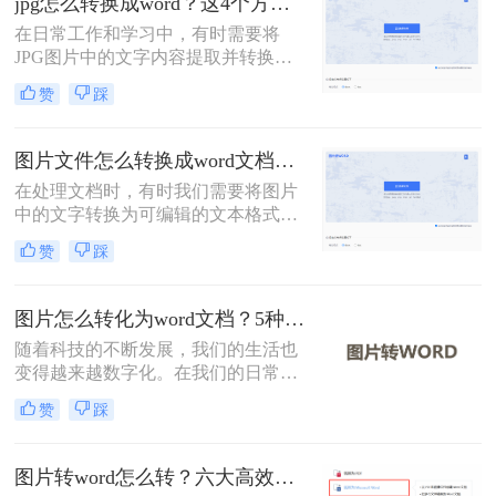
jpg怎么转换成word？这4个方法教你学会！
转换。
在日常工作和学习中，有时需要将
JPG图片中的文字内容提取并转换为
Word文档，以便于编辑和分享。那么
赞
踩
jpg怎么转换成word呢？本文将介绍四
种常用的方法。
图片文件怎么转换成word文档？教你4招轻松搞定！
在处理文档时，有时我们需要将图片
中的文字转换为可编辑的文本格式，
例如Word文档。这通常涉及到光学字
赞
踩
符识别（OCR）技术，它可以识别图
片中的文字，并将其转换为可编辑的
文本。那么图片文件怎么转换成word
图片怎么转化为word文档？5种实用方法详解！
文档呢？本文将介绍几种常用的方法
随着科技的不断发展，我们的生活也
来实现图片到Word文档的转换。
变得越来越数字化。在我们的日常生
活中，我们经常需要将图片转换成
赞
踩
Word文档。然而，这种转换可能需要
一些特殊的软件。在这篇文章中，我
们将介绍图片怎么转化为word文档。
图片转word怎么转？六大高效转换方法指南！