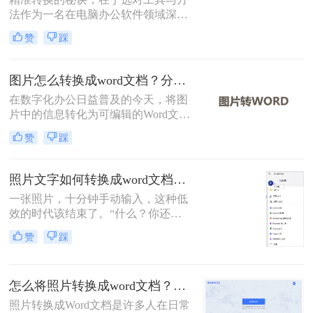
方法。
法作为一名在电脑办公软件领域深耕
多年的测评博主，小编每天都会收到
赞
踩
大量读者的咨询：“如何把图片里的
文字快速、准确地变成可编辑的Word
文档？”无论是会议纪要的拍照图、
图片怎么转换成word文档？分享三种实用方法指南！
纸质资料的扫描件，还是网页上无法
在数字化办公日益普及的今天，将图
复制的截图，手动输入耗时费力还易
片中的信息转化为可编辑的Word文档
出错
变得尤为重要。那么图片怎么转换成
赞
踩
word文档呢？本文将介绍三种常见的
图片转Word的方法。
照片文字如何转换成word文档？这4个方法轻松转换！
一张照片，十分钟手动输入，这种低
效的时代该结束了。“什么？你还在
对着照片一个字一个字敲键盘？”作
赞
踩
为一名与电脑办公软件打了多年交道
的测评博主，我常听到身边同事和朋
友这样的抱怨。
怎么将照片转换成word文档？教你三种转换方法！
照片转换成Word文档是许多人在日常