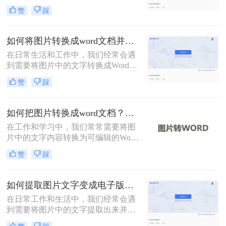
于处理扫描件、截图或照片中的文字
赞
踩
内容。那么怎么把图片转换成word文
档呢？本文系统梳理3种主流转换方
法，助您精准选择最佳方案。
如何将图片转换成word文档并编辑？这2个方法了解一下！
在日常生活和工作中，我们经常会遇
到需要将图片中的文字转换成Word文
档并进行编辑的情况。无论是为了保
赞
踩
存资料、修改内容，还是为了更高效
地处理文档，这种转换都显得尤为重
要。那么如何将图片转换成word文档
如何把图片转换成word文档？这二个方法学会省时省力！
并编辑呢？本文将介绍两种常用的方
在工作和学习中，我们常常需要将图
法来实现这一目标。
片中的文字内容转换为可编辑的Word
文档。这可能是为了编辑图片中的文
赞
踩
本、保存信息以便分享，或将手写笔
记数字化。那么如何把图片转换成
word文档呢？本文将详细介绍两种常
如何提取图片文字变成电子版？分享2种实用的方法！
用的方法来实现这一目标。
在日常工作和生活中，我们经常会遇
到需要将图片中的文字提取出来并转
换成电子版的情况。无论是从扫描的