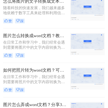
怎么将图片的文字转换成文本？这里教你3种方法！
是手写笔记中提取信息。那么照片上
随着科技的快速发展，我们越来越多
的文字怎么转成word文档呢？本文将
地依赖于数字工具来处理和利用信
介绍几种常用的方法，帮助你轻松地
息。在日常生活中，我们经常会遇到
将照片上的文字转换成Word文档。
赞
踩
需要将图片中的文字转换成可编辑文
本的情况。无论是从扫描的文档、照
片中的标语、还是社交媒体上的图片
图片怎么转换成word文档？教你3种简单方法！
中提取信息，将图片中的文字转换成
在日常工作和学习中，我们经常会遇
文本都是一项非常实用的技能。那么
到需要将图片中的文字内容转换为
怎么将图片的文字转换成文本呢？本
Word文档的情况。这可能是因为图片
文将详细介绍几种常用的方法，帮助
赞
踩
中的文字内容需要编辑、修改或进一
你轻松实现图片文字到文本的转换。
步处理。然而，直接将图片插入Word
文档并不能实现文字内容的编辑，因
如何把照片转为word文档？可以试试这三个方法！
此我们需要将图片转换成可编辑的
在日常工作和学习中，我们经常会遇
Word文档。本文将详细介绍图片怎么
到需要将照片中的文字内容转换为可
转换成word文档的几种方法，并给出
编辑的Word文档的情况。这可能是因
具体的操作步骤和注意事项。
赞
踩
为照片中的文字信息对我们非常重
要，但照片格式并不便于编辑和分
享。那么如何把照片转为word文档
图片怎么弄成word文档？分享3种简单方法，轻松搞定!
呢？下面，我将详细介绍几种将照片