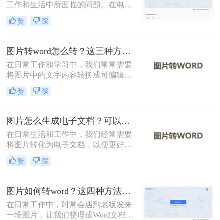
工作和生活中所面临的问题。在电子
文档的使用越来越广泛的今天，将照
赞
踩
片转换成可编辑的Word文档可以大大
提高效率和便利性。那么怎么将照片
转换成word文档呢？下面将详细介绍
图片转word怎么转？这三种方法学习一下！
几种将照片转换成Word文档的方法，
在日常工作和学习中，我们常常需要
希望对您有所帮助。
将图片中的文字内容转换成可编辑的
Word文档。那么图片转word怎么转
赞
踩
呢？为了帮助您轻松实现这一转换，
本文将详细介绍三种常见的图片转
Word的方法。
图片怎么生成电子文档？可以试试这三个方法！
在日常生活和工作中，我们经常需要
将图片转化为电子文档，以便更好地
编辑、存储和分享。那么图片怎么生
赞
踩
成电子文档呢？本文将介绍三种将图
片生成电子文档的方法，帮助您轻松
实现这一需求。
图片如何转word？这四种方法帮你转换！
在日常工作中，时常会遇到老板发来
一堆图片，让我们整理成Word文档再