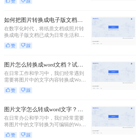
赞
踩
图片文字转换成word文档呢？本文将
为您介绍三种实用的方法，帮助您轻
松实现图片文字到Word文档的转换。
如何把图片转换成电子版文档？可以试试这三个方法！
在数字化时代，将纸质文档或照片转
换成电子版文档已成为日常生活和工
作中不可或缺的一部分。这不仅便于
赞
踩
存储、共享和编辑，还能有效减少纸
质文件的使用，更加环保。那么如何
把图片转换成电子版文档呢？本文将
图片怎么转换成word文档？试试这四个方法！
详细介绍几种将图片转换成电子版文
在日常工作和学习中，我们经常遇到
档的方法，帮助您轻松实现这一转换
需要将图片中的文字内容转换成Word
过程。
文档的情况。这可能是因为图片中的
赞
踩
信息需要编辑、修改或进一步处理，
而直接在图片上进行操作显然不够高
效。幸运的是，随着技术的发展，现
图片文字怎么转成word文字？教你两个方法免费转换！
在有多种方法可以将图片转换成Word
在日常办公和学习中，我们经常需要
文档，让这一过程变得简单快捷。本
将图片中的文字转换为可编辑的Word
文将为您详细介绍图片怎么转换成
文档。这一需求在资料整理、笔记制
word文档，包括使用OCR技术、在线
赞
踩
作以及信息提取等场景中尤为常见。
转换工具、桌面软件以及手机应用等