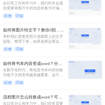
在日常工作和学习中，我们经常会遇
转为Word文档的方法，并给出具体的
到需要将图片中的信息转换为可编辑
操作步骤。
的Word文档的情况。无论是扫描的文
赞
踩
档、截图还是照片，我们都希望能够
将其中的文字或内容提取出来，以便
进行编辑、整理或分享。那么图片怎
如何将图片转文字？教你3招，轻松搞定图片转文字提取！
么弄成word文档呢？下面，我将详细
有时我们需要把照片或截图上的文字
介绍几种将图片转换为Word文档的方
提取、整理下来，如果选择边看边打
法，并给出具体的操作步骤。
字，那么效率实在太低了。那么如何
赞
踩
将图片转文字？其实很简单，掌握以
下3个方法，帮你轻松提取图片上的
文字，非常方便！
如何将书本内容变成word？分享3种方法，简单易学！
在数字化时代，将纸质书本内容转换
为电子文档变得越来越重要。这不仅
方便我们随时随地阅读，还便于编
赞
踩
辑、分享和存储。本文将介绍如何将
书本内容变成word。
流程图片怎么转换成word？可以试试这三个方法！
在日常办公和学习中，我们经常需要