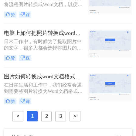
将流程图片转换成Word文档，以便于
编辑、修改和分享。那么流程图片怎
赞
踩
么转换成word呢？本文将为你介绍三
种将流程图片转换成Word文档的方
法，帮助你更高效地完成这一任务。
电脑上如何把照片转换成word文档？转换图片为Word文档的二大妙招！
日常工作中，有时候为了提取图片中
的文字，很多人都会选择将图片的内
容一个字一个字的录入到Word中，费
赞
踩
时费力不说，还总容易出错。其实想
要将图片转换成可编辑的Word文档，
还是有很多快速且好用的方法的，今
图片如何转换成word文档格式？分享三个转换方法！
天就来教大家电脑上如何把照片转换
在日常生活和工作中，我们经常会遇
成word文档。
到需要将图片转换为Word文档格式的
情况。这种需求可能来自于需要将图
赞
踩
片中的文字提取出来进行编辑，或者
是将图片中的表格转换为可编辑的表
<
1
2
3
>
格格式。那么图片如何转换成word文
档格式呢？下面，我们将介绍几种常
用的方法，帮助你轻松实现图片到
Word文档的转换。