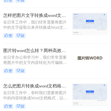
赞
踩
文档、拍照的书籍页面，还是网络上
的图片，提取文字并转化为电子版都
能极大地提高我们的工作效率。那么
怎样把图片文字转换成word文档？分享两种有效的方法！
如何提取图片文字变成电子版呢？本
在日常工作中，我们经常需要将图片
文将介绍两种常用的方法来实现这一
中的文字提取出来并转换成Word文
目标。
档，以便进行编辑和保存。然而，如
赞
踩
何高效且准确地完成这一转换过程，
往往是一个挑战。那么怎样把图片文
字转换成word文档呢？本文将介绍两
图片转word怎么转？两种高效方法指南！
种有效的方法，帮助您轻松实现图片
在日常办公和学习中，我们常常需要
文字到Word文档的转换。
将图片中的文字内容转化为可编辑的
Word文档。那么图片转word怎么转
赞
踩
呢？本文将介绍两种实现这一目标的
方法。
怎么把图片转换成word文档格式？教你三种转换方法！
在日常工作中，有时我们需要将图片
中的内容转换成Word文档格式，以便
进行编辑和处理。那么怎么把图片转
赞
踩
换成word文档格式呢？本文将介绍三