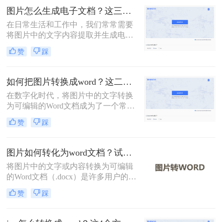
文将介绍常用转换方法，为您提供详
图片怎么生成电子文档？这三种转换方法快来看！
细指南。
在日常生活和工作中，我们常常需要
将图片中的文字内容提取并生成电子
文档（如Word文档）。这不仅有助于
赞
踩
提高工作效率，还能方便后续的编辑
和分享。那么图片怎么生成电子文档
呢？本文将介绍几种常用的方法，帮
如何把图片转换成word？这二个方法教你学会！
助您轻松将图片转换成Word文档。
在数字化时代，将图片中的文字转换
为可编辑的Word文档成为了一个常见
的需求。无论是在学术研究、商务文
赞
踩
档处理，还是在教育培训等领域，这
种转换都提供了极大的便利。那么如
何把图片转换成word呢？本文将介绍
图片如何转化为word文档？试试这种4种实用方法！
两种常用的方法来实现这一目标。
将图片中的文字或内容转换为可编辑
的Word文档（.docx）是许多用户的需
求，例如处理扫描文件、提取照片中
赞
踩
的笔记或转换PDF截图中的文字。那
么图片如何转化为word文档呢？本文
将介绍4种实用方法，助您高效完成