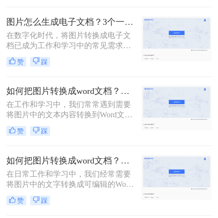
那么图片文字怎么转成word文字呢？
多种方法。
本文将介绍几种将图片转文字并弄成
图片怎么生成电子文档？3个一看就会的方法！
Word文档的方法，帮助您轻松实现这
在数字化时代，将图片转换成电子文
一操作。
档已成为工作和学习中的常见需求。
无论是为了整理笔记、保存资料还是
赞
踩
共享文档，将图片转换为电子版都是
一种方便快捷的方式。那么图片怎么
生成电子文档呢？本文将为你介绍三
如何把图片转换成word文档？来试试这三种方法吧！
种简单实用的方法，让你轻松将图片
在工作和学习中，我们常常遇到需要
转换成电子文档，提高工作效率。
将图片中的文本内容转换到Word文档
中的情况，例如从扫描件提取文字、
赞
踩
整理笔记或是重新编辑印刷材料。那
么如何把图片转换成word文档呢？本
文将向您介绍几种有效的方法，帮助
如何把图片转换成word文档？这三个方法可以学习一下！
您轻松实现这一目标。
在日常工作和学习中，我们经常需要
将图片中的文字转换成可编辑的Word
文档格式，以便进行进一步的编辑和
赞
踩
整理。那么如何把图片转换成word文
档呢？下面将详细介绍几种将图片转