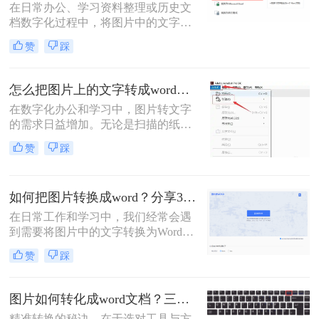
在日常办公、学习资料整理或历史文
档数字化过程中，将图片中的文字精
准转换为可编辑的Word文档是高频需
赞
踩
求。那么图片转word怎么转呢？本文
将系统介绍六大高效转换方法，涵盖
各场景下的最佳选择，助你彻底摆脱
怎么把图片上的文字转成word文档？5种常用高效方法详解！
手动输入的繁琐。
在数字化办公和学习中，图片转文字
的需求日益增加。无论是扫描的纸质
文档、手机拍摄的笔记，还是网络图
赞
踩
片中的文本，将图片中的文字提取并
转换为可编辑的Word文档，能大幅提
升效率。那么怎么把图片上的文字转
如何把图片转换成word？分享3种转换方法！
成word文档呢？本文将详细介绍五种
常用且高效的方法，帮助您快速选择
在日常工作和学习中，我们经常会遇
最适合的方案。
到需要将图片中的文字转换为Word文
档的情况。无论是为了编辑、修改还
赞
踩
是保存为可搜索的文本格式，将图片
转换成Word都是一项非常有用的技
能。那么如何把图片转换成word呢？
图片如何转化成word文档？三招精准转换，职场效率翻倍！
本文将介绍三种将图片转换成Word的
精准转换的秘诀，在于选对工具与方