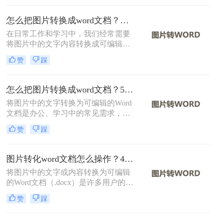
种免费且高效的方法，帮助您轻松完
成图片到Word文档的转换。
怎么把图片转换成word文档？分享二种实用方法！
在日常工作和学习中，我们经常需要
将图片中的文字内容转换成可编辑的
Word文档。这一需求在扫描文档、截
赞
踩
图识别、PDF转文字等多种场景下尤
为常见。那么怎么把图片转换成word
文档呢？本文将介绍两种将图片转换
怎么把图片转换成word文档？5个主流方法详解！
成Word文档的方法。
将图片中的文字转换为可编辑的Word
文档是办公、学习中的常见需求，尤
其在处理扫描文件、会议记录或纸质
赞
踩
资料时。那么怎么把图片转换成word
文档呢？本文将系统梳理主流方法，
并提供操作步骤与避坑指南。
图片转化word文档怎么操作？4种常用方法详解！
将图片中的文字或内容转换为可编辑
的Word文档（.docx）是许多用户的需
求，例如将扫描的文档、照片中的笔
赞
踩
记或PDF截图中的文字提取出来。那
么图片转化word文档怎么操作呢？本