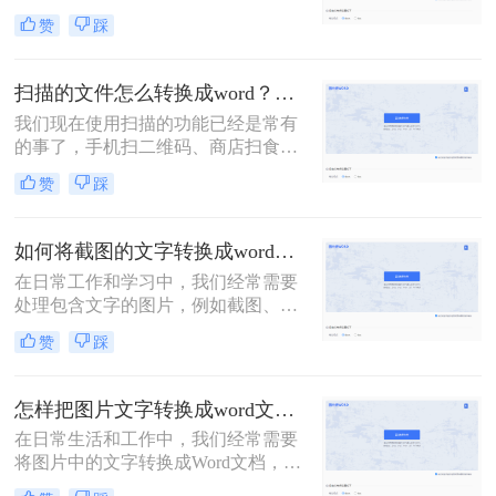
发给他的情况！如果图片很少，还可
赞
踩
以一个字一个字敲击键盘整理，如果
需要转换的图片非常多，这个方法就
显得力不从心了！该怎么办呢？下面
扫描的文件怎么转换成word？教你三种转换方法！
转转师妹就教大家四个图片如何转
我们现在使用扫描的功能已经是常有
word方法！
的事了，手机扫二维码、商店扫食品
条形码等等。这些都是我们现在对于
赞
踩
扫描功能的应用，那么我们可以在工
作中将文件扫描之后转换成Word文档
吗？接下来就让我们来给大家介绍扫
如何将截图的文字转换成word？四种简单好用方法分享！
描的文件怎么转换成word吧！
在日常工作和学习中，我们经常需要
处理包含文字的图片，例如截图、扫
描文档等。为了更高效地利用这些信
赞
踩
息，将截图中的文字提取出来显得尤
为重要。那么如何将截图的文字转换
成word呢？本文将介绍四种提取截图
怎样把图片文字转换成word文档？分享3种简单方法，1秒搞定！
文字的方法，帮助你轻松应对各种场
在日常生活和工作中，我们经常需要
景。
将图片中的文字转换成Word文档，以
便于编辑、整理或分享。那么怎样把