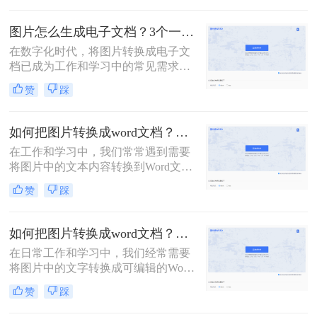
那么图片文字怎么转成word文字呢？
多种方法。
本文将介绍几种将图片转文字并弄成
图片怎么生成电子文档？3个一看就会的方法！
Word文档的方法，帮助您轻松实现这
在数字化时代，将图片转换成电子文
一操作。
档已成为工作和学习中的常见需求。
无论是为了整理笔记、保存资料还是
赞
踩
共享文档，将图片转换为电子版都是
一种方便快捷的方式。那么图片怎么
生成电子文档呢？本文将为你介绍三
如何把图片转换成word文档？来试试这三种方法吧！
种简单实用的方法，让你轻松将图片
在工作和学习中，我们常常遇到需要
转换成电子文档，提高工作效率。
将图片中的文本内容转换到Word文档
中的情况，例如从扫描件提取文字、
赞
踩
整理笔记或是重新编辑印刷材料。那
么如何把图片转换成word文档呢？本
文将向您介绍几种有效的方法，帮助
如何把图片转换成word文档？这三个方法可以学习一下！
您轻松实现这一目标。
在日常工作和学习中，我们经常需要
将图片中的文字转换成可编辑的Word
文档格式，以便进行进一步的编辑和
赞
踩
整理。那么如何把图片转换成word文
档呢？下面将详细介绍几种将图片转