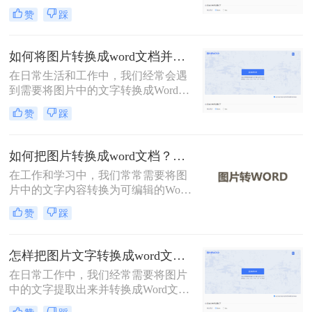
于处理扫描件、截图或照片中的文字
赞
踩
内容。那么怎么把图片转换成word文
档呢？本文系统梳理3种主流转换方
法，助您精准选择最佳方案。
如何将图片转换成word文档并编辑？这2个方法了解一下！
在日常生活和工作中，我们经常会遇
到需要将图片中的文字转换成Word文
档并进行编辑的情况。无论是为了保
赞
踩
存资料、修改内容，还是为了更高效
地处理文档，这种转换都显得尤为重
要。那么如何将图片转换成word文档
如何把图片转换成word文档？这二个方法学会省时省力！
并编辑呢？本文将介绍两种常用的方
在工作和学习中，我们常常需要将图
法来实现这一目标。
片中的文字内容转换为可编辑的Word
文档。这可能是为了编辑图片中的文
赞
踩
本、保存信息以便分享，或将手写笔
记数字化。那么如何把图片转换成
word文档呢？本文将详细介绍两种常
怎样把图片文字转换成word文档？分享两种有效的方法！
用的方法来实现这一目标。
在日常工作中，我们经常需要将图片
中的文字提取出来并转换成Word文
档，以便进行编辑和保存。然而，如