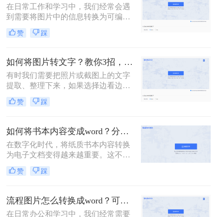
在日常工作和学习中，我们经常会遇
转为Word文档的方法，并给出具体的
到需要将图片中的信息转换为可编辑
操作步骤。
的Word文档的情况。无论是扫描的文
赞
踩
档、截图还是照片，我们都希望能够
将其中的文字或内容提取出来，以便
进行编辑、整理或分享。那么图片怎
如何将图片转文字？教你3招，轻松搞定图片转文字提取！
么弄成word文档呢？下面，我将详细
有时我们需要把照片或截图上的文字
介绍几种将图片转换为Word文档的方
提取、整理下来，如果选择边看边打
法，并给出具体的操作步骤。
字，那么效率实在太低了。那么如何
赞
踩
将图片转文字？其实很简单，掌握以
下3个方法，帮你轻松提取图片上的
文字，非常方便！
如何将书本内容变成word？分享3种方法，简单易学！
在数字化时代，将纸质书本内容转换
为电子文档变得越来越重要。这不仅
方便我们随时随地阅读，还便于编
赞
踩
辑、分享和存储。本文将介绍如何将
书本内容变成word。
流程图片怎么转换成word？可以试试这三个方法！
在日常办公和学习中，我们经常需要