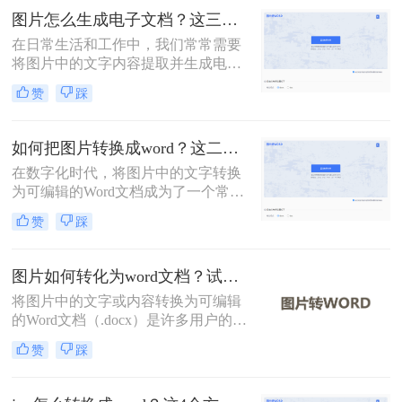
文将介绍常用转换方法，为您提供详
图片怎么生成电子文档？这三种转换方法快来看！
细指南。
在日常生活和工作中，我们常常需要
将图片中的文字内容提取并生成电子
文档（如Word文档）。这不仅有助于
赞
踩
提高工作效率，还能方便后续的编辑
和分享。那么图片怎么生成电子文档
呢？本文将介绍几种常用的方法，帮
如何把图片转换成word？这二个方法教你学会！
助您轻松将图片转换成Word文档。
在数字化时代，将图片中的文字转换
为可编辑的Word文档成为了一个常见
的需求。无论是在学术研究、商务文
赞
踩
档处理，还是在教育培训等领域，这
种转换都提供了极大的便利。那么如
何把图片转换成word呢？本文将介绍
图片如何转化为word文档？试试这种4种实用方法！
两种常用的方法来实现这一目标。
将图片中的文字或内容转换为可编辑
的Word文档（.docx）是许多用户的需
求，例如处理扫描文件、提取照片中
赞
踩
的笔记或转换PDF截图中的文字。那
么图片如何转化为word文档呢？本文
将介绍4种实用方法，助您高效完成