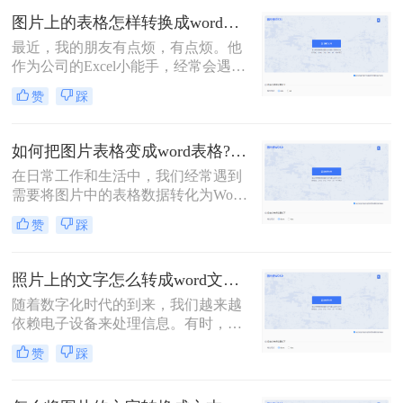
换成Word文档的方法，帮助您轻松完
图片上的表格怎样转换成word表格？教你转换的二个方法！
成这一任务。
最近，我的朋友有点烦，有点烦。他
作为公司的Excel小能手，经常会遇到
同事发Excel表过来咨询的情况。他们
赞
踩
的口头禅通常都是：“大神，大神，
麻烦你，帮我看看这个表格，怎么不
对呢？”顺带一张Excel截图。对，是
如何把图片表格变成word表格?教你三招轻松搞定！
截图！如何在一张截图上发现问题，
在日常工作和生活中，我们经常遇到
查找答案呢？这是一个问题。更大的
需要将图片中的表格数据转化为Word
问题是，老板也喜欢这样……今天就
文档中的表格的情况。这样的需求常
来给大家分享二个技巧，「图片上的
赞
踩
见于数据提取、文档编辑、报告撰写
表格怎样转换成word表格」
等场景。那么如何把图片表格变成
word表格呢？以下将介绍几种常用的
照片上的文字怎么转成word文档？分享2种方法，简单易学！
方法，帮助你将图片表格转换成Word
随着数字化时代的到来，我们越来越
表格。
依赖电子设备来处理信息。有时，我
们可能需要从照片中提取文字内容，
赞
踩
并将其转换为可编辑的Word文档。这
种需求在多种场景下都可能出现，比
如从书籍、报纸、海报、名片，甚至