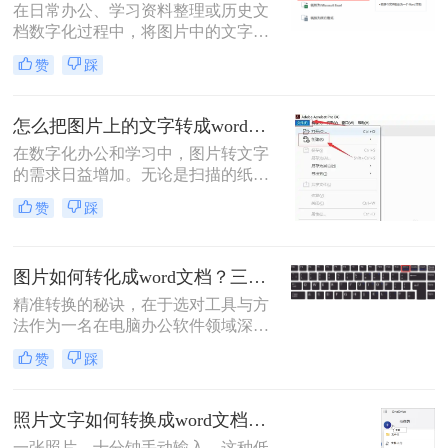
在日常办公、学习资料整理或历史文
来实现图片到Word文档的转换。
档数字化过程中，将图片中的文字精
准转换为可编辑的Word文档是高频需
赞
踩
求。那么图片转word怎么转呢？本文
将系统介绍六大高效转换方法，涵盖
各场景下的最佳选择，助你彻底摆脱
怎么把图片上的文字转成word文档？5种常用高效方法详解！
手动输入的繁琐。
在数字化办公和学习中，图片转文字
的需求日益增加。无论是扫描的纸质
文档、手机拍摄的笔记，还是网络图
赞
踩
片中的文本，将图片中的文字提取并
转换为可编辑的Word文档，能大幅提
升效率。那么怎么把图片上的文字转
图片如何转化成word文档？三招精准转换，职场效率翻倍！
成word文档呢？本文将详细介绍五种
常用且高效的方法，帮助您快速选择
精准转换的秘诀，在于选对工具与方
最适合的方案。
法作为一名在电脑办公软件领域深耕
多年的测评博主，小编每天都会收到
赞
踩
大量读者的咨询：“如何把图片里的
文字快速、准确地变成可编辑的Word
文档？”无论是会议纪要的拍照图、
照片文字如何转换成word文档？这4个方法轻松转换！
纸质资料的扫描件，还是网页上无法
一张照片，十分钟手动输入，这种低