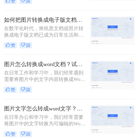
赞
踩
图片文字转换成word文档呢？本文将
为您介绍三种实用的方法，帮助您轻
松实现图片文字到Word文档的转换。
如何把图片转换成电子版文档？可以试试这三个方法！
在数字化时代，将纸质文档或照片转
换成电子版文档已成为日常生活和工
作中不可或缺的一部分。这不仅便于
赞
踩
存储、共享和编辑，还能有效减少纸
质文件的使用，更加环保。那么如何
把图片转换成电子版文档呢？本文将
图片怎么转换成word文档？试试这四个方法！
详细介绍几种将图片转换成电子版文
在日常工作和学习中，我们经常遇到
档的方法，帮助您轻松实现这一转换
需要将图片中的文字内容转换成Word
过程。
文档的情况。这可能是因为图片中的
赞
踩
信息需要编辑、修改或进一步处理，
而直接在图片上进行操作显然不够高
效。幸运的是，随着技术的发展，现
图片文字怎么转成word文字？教你两个方法免费转换！
在有多种方法可以将图片转换成Word
在日常办公和学习中，我们经常需要
文档，让这一过程变得简单快捷。本
将图片中的文字转换为可编辑的Word
文将为您详细介绍图片怎么转换成
文档。这一需求在资料整理、笔记制
word文档，包括使用OCR技术、在线
赞
踩
作以及信息提取等场景中尤为常见。
转换工具、桌面软件以及手机应用等