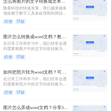
怎么将图片的文字转换成文本？这里教你3种方法！
是手写笔记中提取信息。那么照片上
随着科技的快速发展，我们越来越多
的文字怎么转成word文档呢？本文将
地依赖于数字工具来处理和利用信
介绍几种常用的方法，帮助你轻松地
息。在日常生活中，我们经常会遇到
将照片上的文字转换成Word文档。
赞
踩
需要将图片中的文字转换成可编辑文
本的情况。无论是从扫描的文档、照
片中的标语、还是社交媒体上的图片
图片怎么转换成word文档？教你3种简单方法！
中提取信息，将图片中的文字转换成
在日常工作和学习中，我们经常会遇
文本都是一项非常实用的技能。那么
到需要将图片中的文字内容转换为
怎么将图片的文字转换成文本呢？本
Word文档的情况。这可能是因为图片
文将详细介绍几种常用的方法，帮助
赞
踩
中的文字内容需要编辑、修改或进一
你轻松实现图片文字到文本的转换。
步处理。然而，直接将图片插入Word
文档并不能实现文字内容的编辑，因
如何把照片转为word文档？可以试试这三个方法！
此我们需要将图片转换成可编辑的
在日常工作和学习中，我们经常会遇
Word文档。本文将详细介绍图片怎么
到需要将照片中的文字内容转换为可
转换成word文档的几种方法，并给出
编辑的Word文档的情况。这可能是因
具体的操作步骤和注意事项。
赞
踩
为照片中的文字信息对我们非常重
要，但照片格式并不便于编辑和分
享。那么如何把照片转为word文档
图片怎么弄成word文档？分享3种简单方法，轻松搞定!
呢？下面，我将详细介绍几种将照片