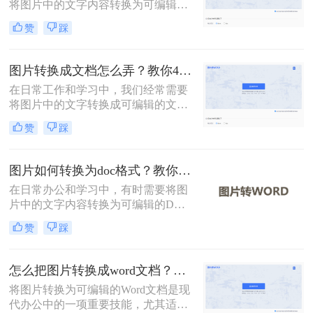
将图片中的文字内容转换为可编辑的
Word文档。这一需求可以通过多种方
赞
踩
法实现，每种方法都有其独特的优势
和适用场景。那么怎么把图片转换成
word文档呢？本文将详细介绍三种常
图片转换成文档怎么弄？教你4种方法！
用的图片转Word文档的方法，并探讨
在日常工作和学习中，我们经常需要
其优缺点，同时推荐一些实用的工
将图片中的文字转换成可编辑的文档
具。
格式。无论是为了编辑、保存还是分
赞
踩
享，将图片转换成文档都是一个非常
实用的技能。那么图片转换成文档怎
么弄呢？本文将介绍四种将图片转换
图片如何转换为doc格式？教你3种高效转换方法！
成文档的方法。
在日常办公和学习中，有时需要将图
片中的文字内容转换为可编辑的DOC
格式文档。那么图片如何转换为doc
赞
踩
格式呢？本文将介绍三种将图片转换
为DOC格式的方法。
怎么把图片转换成word文档？梳理3种主流转换方法！
将图片转换为可编辑的Word文档是现
代办公中的一项重要技能，尤其适用