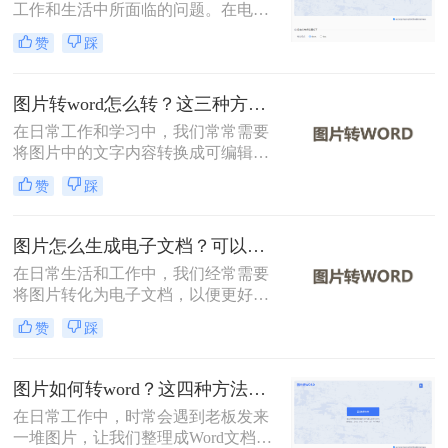
工作和生活中所面临的问题。在电子
文档的使用越来越广泛的今天，将照
赞
踩
片转换成可编辑的Word文档可以大大
提高效率和便利性。那么怎么将照片
转换成word文档呢？下面将详细介绍
图片转word怎么转？这三种方法学习一下！
几种将照片转换成Word文档的方法，
在日常工作和学习中，我们常常需要
希望对您有所帮助。
将图片中的文字内容转换成可编辑的
Word文档。那么图片转word怎么转
赞
踩
呢？为了帮助您轻松实现这一转换，
本文将详细介绍三种常见的图片转
Word的方法。
图片怎么生成电子文档？可以试试这三个方法！
在日常生活和工作中，我们经常需要
将图片转化为电子文档，以便更好地
编辑、存储和分享。那么图片怎么生
赞
踩
成电子文档呢？本文将介绍三种将图
片生成电子文档的方法，帮助您轻松
实现这一需求。
图片如何转word？这四种方法帮你转换！
在日常工作中，时常会遇到老板发来
一堆图片，让我们整理成Word文档再