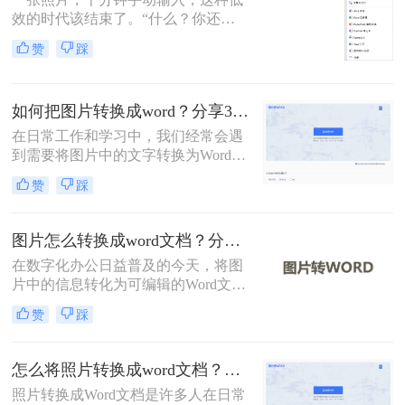
复制的截图，手动输入耗时费力还易
效的时代该结束了。“什么？你还在
出错
对着照片一个字一个字敲键盘？”作
赞
踩
为一名与电脑办公软件打了多年交道
的测评博主，我常听到身边同事和朋
友这样的抱怨。
如何把图片转换成word？分享3种转换方法！
在日常工作和学习中，我们经常会遇
到需要将图片中的文字转换为Word文
档的情况。无论是为了编辑、修改还
赞
踩
是保存为可搜索的文本格式，将图片
转换成Word都是一项非常有用的技
能。那么如何把图片转换成word呢？
图片怎么转换成word文档？分享三种实用方法指南！
本文将介绍三种将图片转换成Word的
在数字化办公日益普及的今天，将图
方法。
片中的信息转化为可编辑的Word文档
变得尤为重要。那么图片怎么转换成
赞
踩
word文档呢？本文将介绍三种常见的
图片转Word的方法。
怎么将照片转换成word文档？教你三种转换方法！
照片转换成Word文档是许多人在日常