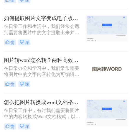
赞
踩
何高效且准确地完成这一转换过程，
往往是一个挑战。那么怎样把图片文
字转换成word文档呢？本文将介绍两
如何提取图片文字变成电子版？分享2种实用的方法！
种有效的方法，帮助您轻松实现图片
在日常工作和生活中，我们经常会遇
文字到Word文档的转换。
到需要将图片中的文字提取出来并转
换成电子版的情况。无论是从扫描的
赞
踩
文档、拍照的书籍页面，还是网络上
的图片，提取文字并转化为电子版都
能极大地提高我们的工作效率。那么
图片转word怎么转？两种高效方法指南！
如何提取图片文字变成电子版呢？本
在日常办公和学习中，我们常常需要
文将介绍两种常用的方法来实现这一
将图片中的文字内容转化为可编辑的
目标。
Word文档。那么图片转word怎么转
赞
踩
呢？本文将介绍两种实现这一目标的
方法。
怎么把图片转换成word文档格式？教你三种转换方法！
在日常工作中，有时我们需要将图片
中的内容转换成Word文档格式，以便
进行编辑和处理。那么怎么把图片转
赞
踩
换成word文档格式呢？本文将介绍三