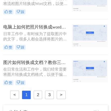
将流程图片转换成Word文档，以便于
编辑、修改和分享。那么流程图片怎
赞
踩
么转换成word呢？本文将为你介绍三
种将流程图片转换成Word文档的方
法，帮助你更高效地完成这一任务。
电脑上如何把照片转换成word文档？转换图片为Word文档的二大妙招！
日常工作中，有时候为了提取图片中
的文字，很多人都会选择将图片的内
容一个字一个字的录入到Word中，费
赞
踩
时费力不说，还总容易出错。其实想
要将图片转换成可编辑的Word文档，
还是有很多快速且好用的方法的，今
图片如何转换成文档？教你三种转换方法！
天就来教大家电脑上如何把照片转换
在日常生活和工作中，我们经常需要
成word文档。
将图片转换成文档格式，以便于编
辑、存储和分享。这种转换不仅能够
赞
踩
帮助我们提取图片中的文字信息，还
能让我们更方便地对图片内容进行修
<
1
2
3
>
改和整理。那么图片如何转换成文档
呢？下面将介绍三种将图片转换成文
档的方法，帮助你轻松实现这一目
标。