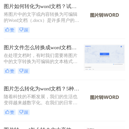
何把图片转换成word呢？本文将介绍
图片如何转化为word文档？试试这种4种实用方法！
两种常用的方法来实现这一目标。
将图片中的文字或内容转换为可编辑
的Word文档（.docx）是许多用户的需
求，例如处理扫描文件、提取照片中
赞
踩
的笔记或转换PDF截图中的文字。那
么图片如何转化为word文档呢？本文
将介绍4种实用方法，助您高效完成
图片文件怎么转换成word文档？教你4招轻松搞定！
转换。
在处理文档时，有时我们需要将图片
中的文字转换为可编辑的文本格式，
例如Word文档。这通常涉及到光学字
赞
踩
符识别（OCR）技术，它可以识别图
片中的文字，并将其转换为可编辑的
文本。那么图片文件怎么转换成word
图片怎么转化为word文档？5种实用方法详解！
文档呢？本文将介绍几种常用的方法
随着科技的不断发展，我们的生活也
来实现图片到Word文档的转换。
变得越来越数字化。在我们的日常生
活中，我们经常需要将图片转换成
赞
踩
Word文档。然而，这种转换可能需要
一些特殊的软件。在这篇文章中，我
们将介绍图片怎么转化为word文档。