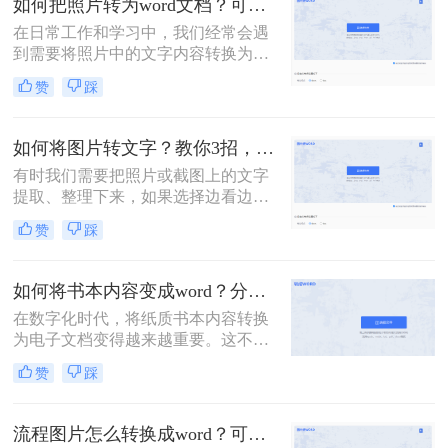
如何把照片转为word文档？可以试试这三个方法！
么弄成word文档呢？下面，我将详细
在日常工作和学习中，我们经常会遇
介绍几种将图片转换为Word文档的方
到需要将照片中的文字内容转换为可
法，并给出具体的操作步骤。
编辑的Word文档的情况。这可能是因
赞
踩
为照片中的文字信息对我们非常重
要，但照片格式并不便于编辑和分
享。那么如何把照片转为word文档
如何将图片转文字？教你3招，轻松搞定图片转文字提取！
呢？下面，我将详细介绍几种将照片
有时我们需要把照片或截图上的文字
转为Word文档的方法，并给出具体的
提取、整理下来，如果选择边看边打
操作步骤。
字，那么效率实在太低了。那么如何
赞
踩
将图片转文字？其实很简单，掌握以
下3个方法，帮你轻松提取图片上的
文字，非常方便！
如何将书本内容变成word？分享3种方法，简单易学！
在数字化时代，将纸质书本内容转换
为电子文档变得越来越重要。这不仅
方便我们随时随地阅读，还便于编
赞
踩
辑、分享和存储。本文将介绍如何将
书本内容变成word。
流程图片怎么转换成word？可以试试这三个方法！