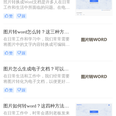
照片转换成Word文档是许多人在日常
工作和生活中所面临的问题。在电子
文档的使用越来越广泛的今天，将照
赞
踩
片转换成可编辑的Word文档可以大大
提高效率和便利性。那么怎么将照片
转换成word文档呢？下面将详细介绍
图片转word怎么转？这三种方法学习一下！
几种将照片转换成Word文档的方法，
在日常工作和学习中，我们常常需要
希望对您有所帮助。
将图片中的文字内容转换成可编辑的
Word文档。那么图片转word怎么转
赞
踩
呢？为了帮助您轻松实现这一转换，
本文将详细介绍三种常见的图片转
Word的方法。
图片怎么生成电子文档？可以试试这三个方法！
在日常生活和工作中，我们经常需要
将图片转化为电子文档，以便更好地
编辑、存储和分享。那么图片怎么生
赞
踩
成电子文档呢？本文将介绍三种将图
片生成电子文档的方法，帮助您轻松
实现这一需求。
图片如何转word？这四种方法帮你转换！
在日常工作中，时常会遇到老板发来