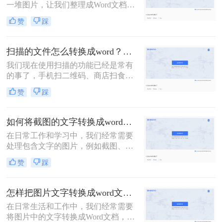
一堆图片，让我们整理成Word文档再
发给他的情况！如果图片很少，还可
赞
踩
以一个字一个字敲击键盘整理，如果
需要转换的图片非常多，这个方法就
显得力不从心了！该怎么办呢？下面
扫描的文件怎么转换成word？教你三种转换方法！
转转师妹就教大家四个图片如何转
我们现在使用扫描的功能已经是常有
word方法！
的事了，手机扫二维码、商店扫食品
条形码等等。这些都是我们现在对于
赞
踩
扫描功能的应用，那么我们可以在工
作中将文件扫描之后转换成Word文档
吗？接下来就让我们来给大家介绍扫
如何将截图的文字转换成word？四种简单好用方法分享！
描的文件怎么转换成word吧！
在日常工作和学习中，我们经常需要
处理包含文字的图片，例如截图、扫
描文档等。为了更高效地利用这些信
赞
踩
息，将截图中的文字提取出来显得尤
为重要。那么如何将截图的文字转换
成word呢？本文将介绍四种提取截图
怎样把图片文字转换成word文档？分享3种简单方法，1秒搞定！
文字的方法，帮助你轻松应对各种场
在日常生活和工作中，我们经常需要
景。
将图片中的文字转换成Word文档，以