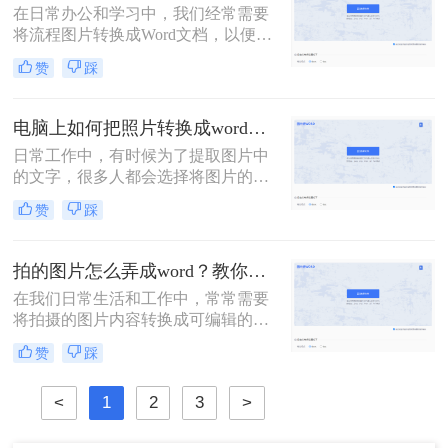
在日常办公和学习中，我们经常需要
将流程图片转换成Word文档，以便于
编辑、修改和分享。那么流程图片怎
赞
踩
么转换成word呢？本文将为你介绍三
种将流程图片转换成Word文档的方
法，帮助你更高效地完成这一任务。
电脑上如何把照片转换成word文档？转换图片为Word文档的二大妙招！
日常工作中，有时候为了提取图片中
的文字，很多人都会选择将图片的内
容一个字一个字的录入到Word中，费
赞
踩
时费力不说，还总容易出错。其实想
要将图片转换成可编辑的Word文档，
还是有很多快速且好用的方法的，今
拍的图片怎么弄成word？教你三招快速转换！
天就来教大家电脑上如何把照片转换
在我们日常生活和工作中，常常需要
成word文档。
将拍摄的图片内容转换成可编辑的
Word文档。无论是为了提取图片中的
赞
踩
文字信息，还是为了将图片作为文档
的一部分进行编辑，掌握图片转Word
<
1
2
3
>
的技巧都显得尤为重要。那么拍的图
片怎么弄成word呢？本文将介绍三种
不同的方法，帮助你轻松实现这一操