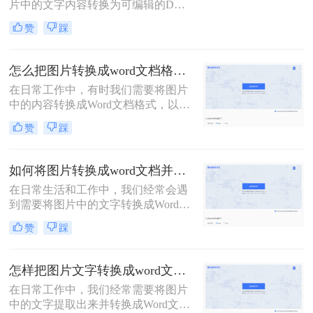
片中的文字内容转换为可编辑的DOC
格式文档。那么图片如何转换为doc
赞
踩
格式呢？本文将介绍三种将图片转换
为DOC格式的方法。
怎么把图片转换成word文档格式？教你三种转换方法！
在日常工作中，有时我们需要将图片
中的内容转换成Word文档格式，以便
进行编辑和处理。那么怎么把图片转
赞
踩
换成word文档格式呢？本文将介绍三
种免费且高效的方法，帮助您轻松完
成图片到Word文档的转换。
如何将图片转换成word文档并编辑？这2个方法了解一下！
在日常生活和工作中，我们经常会遇
到需要将图片中的文字转换成Word文
档并进行编辑的情况。无论是为了保
赞
踩
存资料、修改内容，还是为了更高效
地处理文档，这种转换都显得尤为重
要。那么如何将图片转换成word文档
怎样把图片文字转换成word文档？分享两种有效的方法！
并编辑呢？本文将介绍两种常用的方
在日常工作中，我们经常需要将图片
法来实现这一目标。
中的文字提取出来并转换成Word文