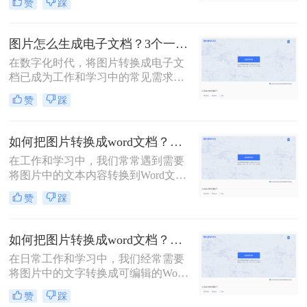
赞
踩
作以及信息提取等场景中尤为常见。
转换工具、桌面软件以及手机应用等
那么图片文字怎么转成word文字呢？
多种方法。
本文将介绍几种将图片转文字并弄成
图片怎么生成电子文档？3个一看就会的方法！
Word文档的方法，帮助您轻松实现这
在数字化时代，将图片转换成电子文
一操作。
档已成为工作和学习中的常见需求。
无论是为了整理笔记、保存资料还是
赞
踩
共享文档，将图片转换为电子版都是
一种方便快捷的方式。那么图片怎么
生成电子文档呢？本文将为你介绍三
如何把图片转换成word文档？来试试这三种方法吧！
种简单实用的方法，让你轻松将图片
在工作和学习中，我们常常遇到需要
转换成电子文档，提高工作效率。
将图片中的文本内容转换到Word文档
中的情况，例如从扫描件提取文字、
赞
踩
整理笔记或是重新编辑印刷材料。那
么如何把图片转换成word文档呢？本
文将向您介绍几种有效的方法，帮助
如何把图片转换成word文档？这三个方法可以学习一下！
您轻松实现这一目标。
在日常工作和学习中，我们经常需要
将图片中的文字转换成可编辑的Word
文档格式，以便进行进一步的编辑和
赞
踩
整理。那么如何把图片转换成word文