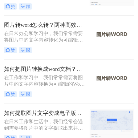
档，以便进行编辑和保存。然而，如
赞
踩
何高效且准确地完成这一转换过程，
往往是一个挑战。那么怎样把图片文
字转换成word文档呢？本文将介绍两
图片转word怎么转？两种高效方法指南！
种有效的方法，帮助您轻松实现图片
在日常办公和学习中，我们常常需要
文字到Word文档的转换。
将图片中的文字内容转化为可编辑的
Word文档。那么图片转word怎么转
赞
踩
呢？本文将介绍两种实现这一目标的
方法。
如何把图片转换成word文档？这二个方法学会省时省力！
在工作和学习中，我们常常需要将图
片中的文字内容转换为可编辑的Word
文档。这可能是为了编辑图片中的文
赞
踩
本、保存信息以便分享，或将手写笔
记数字化。那么如何把图片转换成
word文档呢？本文将详细介绍两种常
如何提取图片文字变成电子版？分享2种实用的方法！
用的方法来实现这一目标。
在日常工作和生活中，我们经常会遇
到需要将图片中的文字提取出来并转
换成电子版的情况。无论是从扫描的