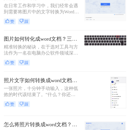
在日常工作和学习中，我们经常会遇
到需要将图片中的文字转换为Word文
档的情况。无论是为了编辑、修改还
赞
踩
是保存为可搜索的文本格式，将图片
转换成Word都是一项非常有用的技
能。那么如何把图片转换成word呢？
图片如何转化成word文档？三招精准转换，职场效率翻倍！
本文将介绍三种将图片转换成Word的
精准转换的秘诀，在于选对工具与方
方法。
法作为一名在电脑办公软件领域深耕
多年的测评博主，小编每天都会收到
赞
踩
大量读者的咨询：“如何把图片里的
文字快速、准确地变成可编辑的Word
文档？”无论是会议纪要的拍照图、
照片文字如何转换成word文档？这4个方法轻松转换！
纸质资料的扫描件，还是网页上无法
一张照片，十分钟手动输入，这种低
复制的截图，手动输入耗时费力还易
效的时代该结束了。“什么？你还在
出错
对着照片一个字一个字敲键盘？”作
赞
踩
为一名与电脑办公软件打了多年交道
的测评博主，我常听到身边同事和朋
友这样的抱怨。
怎么将照片转换成word文档？教你三种转换方法！