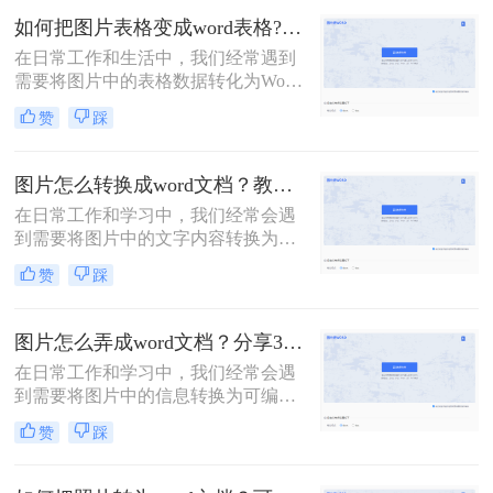
片中的标语、还是社交媒体上的图片
如何把图片表格变成word表格?教你三招轻松搞定！
中提取信息，将图片中的文字转换成
在日常工作和生活中，我们经常遇到
文本都是一项非常实用的技能。那么
需要将图片中的表格数据转化为Word
怎么将图片的文字转换成文本呢？本
文档中的表格的情况。这样的需求常
文将详细介绍几种常用的方法，帮助
赞
踩
见于数据提取、文档编辑、报告撰写
你轻松实现图片文字到文本的转换。
等场景。那么如何把图片表格变成
word表格呢？以下将介绍几种常用的
图片怎么转换成word文档？教你3种简单方法！
方法，帮助你将图片表格转换成Word
在日常工作和学习中，我们经常会遇
表格。
到需要将图片中的文字内容转换为
Word文档的情况。这可能是因为图片
赞
踩
中的文字内容需要编辑、修改或进一
步处理。然而，直接将图片插入Word
文档并不能实现文字内容的编辑，因
图片怎么弄成word文档？分享3种简单方法，轻松搞定!
此我们需要将图片转换成可编辑的
在日常工作和学习中，我们经常会遇
Word文档。本文将详细介绍图片怎么
到需要将图片中的信息转换为可编辑
转换成word文档的几种方法，并给出
的Word文档的情况。无论是扫描的文
具体的操作步骤和注意事项。
赞
踩
档、截图还是照片，我们都希望能够
将其中的文字或内容提取出来，以便
进行编辑、整理或分享。那么图片怎