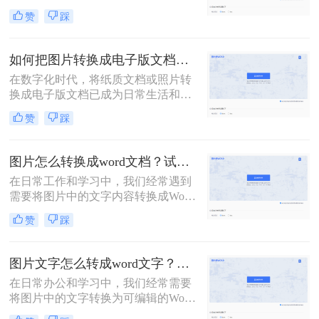
便于编辑、整理或分享。那么怎样把
赞
踩
图片文字转换成word文档呢？本文将
为您介绍三种实用的方法，帮助您轻
松实现图片文字到Word文档的转换。
如何把图片转换成电子版文档？可以试试这三个方法！
在数字化时代，将纸质文档或照片转
换成电子版文档已成为日常生活和工
作中不可或缺的一部分。这不仅便于
赞
踩
存储、共享和编辑，还能有效减少纸
质文件的使用，更加环保。那么如何
把图片转换成电子版文档呢？本文将
图片怎么转换成word文档？试试这四个方法！
详细介绍几种将图片转换成电子版文
在日常工作和学习中，我们经常遇到
档的方法，帮助您轻松实现这一转换
需要将图片中的文字内容转换成Word
过程。
文档的情况。这可能是因为图片中的
赞
踩
信息需要编辑、修改或进一步处理，
而直接在图片上进行操作显然不够高
效。幸运的是，随着技术的发展，现
图片文字怎么转成word文字？教你两个方法免费转换！
在有多种方法可以将图片转换成Word
在日常办公和学习中，我们经常需要
文档，让这一过程变得简单快捷。本
将图片中的文字转换为可编辑的Word
文将为您详细介绍图片怎么转换成
文档。这一需求在资料整理、笔记制
word文档，包括使用OCR技术、在线