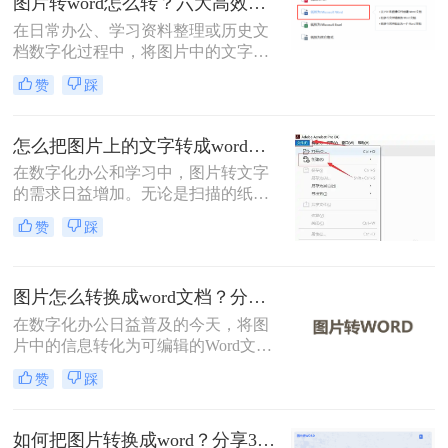
图片转word怎么转？六大高效转换方法指南！
在日常办公、学习资料整理或历史文
档数字化过程中，将图片中的文字精
准转换为可编辑的Word文档是高频需
赞
踩
求。那么图片转word怎么转呢？本文
将系统介绍六大高效转换方法，涵盖
各场景下的最佳选择，助你彻底摆脱
怎么把图片上的文字转成word文档？5种常用高效方法详解！
手动输入的繁琐。
在数字化办公和学习中，图片转文字
的需求日益增加。无论是扫描的纸质
文档、手机拍摄的笔记，还是网络图
赞
踩
片中的文本，将图片中的文字提取并
转换为可编辑的Word文档，能大幅提
升效率。那么怎么把图片上的文字转
图片怎么转换成word文档？分享三种实用方法指南！
成word文档呢？本文将详细介绍五种
常用且高效的方法，帮助您快速选择
在数字化办公日益普及的今天，将图
最适合的方案。
片中的信息转化为可编辑的Word文档
变得尤为重要。那么图片怎么转换成
赞
踩
word文档呢？本文将介绍三种常见的
图片转Word的方法。
如何把图片转换成word？分享3种转换方法！