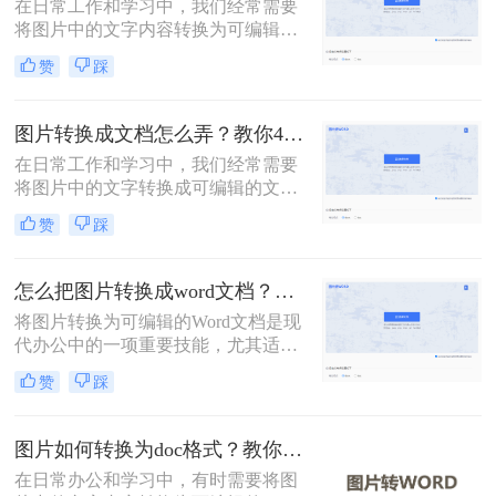
在日常工作和学习中，我们经常需要
将图片中的文字内容转换为可编辑的
Word文档。这一需求可以通过多种方
赞
踩
法实现，每种方法都有其独特的优势
和适用场景。那么怎么把图片转换成
word文档呢？本文将详细介绍三种常
图片转换成文档怎么弄？教你4种方法！
用的图片转Word文档的方法，并探讨
在日常工作和学习中，我们经常需要
其优缺点，同时推荐一些实用的工
将图片中的文字转换成可编辑的文档
具。
格式。无论是为了编辑、保存还是分
赞
踩
享，将图片转换成文档都是一个非常
实用的技能。那么图片转换成文档怎
么弄呢？本文将介绍四种将图片转换
怎么把图片转换成word文档？梳理3种主流转换方法！
成文档的方法。
将图片转换为可编辑的Word文档是现
代办公中的一项重要技能，尤其适用
于处理扫描件、截图或照片中的文字
赞
踩
内容。那么怎么把图片转换成word文
档呢？本文系统梳理3种主流转换方
法，助您精准选择最佳方案。
图片如何转换为doc格式？教你3种高效转换方法！
在日常办公和学习中，有时需要将图