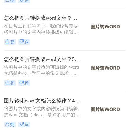
赞
踩
文档、拍照的书籍页面，还是网络上
的图片，提取文字并转化为电子版都
能极大地提高我们的工作效率。那么
怎么把图片转换成word文档？分享二种实用方法！
如何提取图片文字变成电子版呢？本
在日常工作和学习中，我们经常需要
文将介绍两种常用的方法来实现这一
将图片中的文字内容转换成可编辑的
目标。
Word文档。这一需求在扫描文档、截
赞
踩
图识别、PDF转文字等多种场景下尤
为常见。那么怎么把图片转换成word
文档呢？本文将介绍两种将图片转换
怎么把图片转换成word文档？5个主流方法详解！
成Word文档的方法。
将图片中的文字转换为可编辑的Word
文档是办公、学习中的常见需求，尤
其在处理扫描文件、会议记录或纸质
赞
踩
资料时。那么怎么把图片转换成word
文档呢？本文将系统梳理主流方法，
并提供操作步骤与避坑指南。
图片转化word文档怎么操作？4种常用方法详解！
将图片中的文字或内容转换为可编辑
的Word文档（.docx）是许多用户的需
求，例如将扫描的文档、照片中的笔
赞
踩
记或PDF截图中的文字提取出来。那