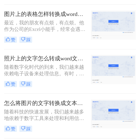
档呢？下面将详细介绍几种将图片转
换成Word文档的方法，帮助您轻松完
图片上的表格怎样转换成word表格？教你转换的二个方法！
成这一任务。
最近，我的朋友有点烦，有点烦。他
作为公司的Excel小能手，经常会遇到
同事发Excel表过来咨询的情况。他们
赞
踩
的口头禅通常都是：“大神，大神，
麻烦你，帮我看看这个表格，怎么不
对呢？”顺带一张Excel截图。对，是
照片上的文字怎么转成word文档？分享2种方法，简单易学！
截图！如何在一张截图上发现问题，
随着数字化时代的到来，我们越来越
查找答案呢？这是一个问题。更大的
依赖电子设备来处理信息。有时，我
问题是，老板也喜欢这样……今天就
们可能需要从照片中提取文字内容，
来给大家分享二个技巧，「图片上的
赞
踩
并将其转换为可编辑的Word文档。这
表格怎样转换成word表格」
种需求在多种场景下都可能出现，比
如从书籍、报纸、海报、名片，甚至
怎么将图片的文字转换成文本？这里教你3种方法！
是手写笔记中提取信息。那么照片上
随着科技的快速发展，我们越来越多
的文字怎么转成word文档呢？本文将
地依赖于数字工具来处理和利用信
介绍几种常用的方法，帮助你轻松地
息。在日常生活中，我们经常会遇到
将照片上的文字转换成Word文档。
赞
踩
需要将图片中的文字转换成可编辑文
本的情况。无论是从扫描的文档、照