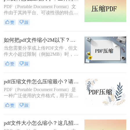
么压缩的小一点问题，我们可以对
PDF（Portable Document Format）文
PDF文件进行压缩，以减小其文件大
件由于其跨平台、可读性强的特点，
小。本文将介绍几种方法来压缩PDF
广泛应用于各种工作场景。然而，有
文件，使其变得更小。
赞
踩
时我们可能会遇到一些特别大的PDF
文件，这不仅会占用大量的存储空
间，还可能影响文件的传输速度和阅
如何把pdf文件缩小2M以下？试试转转大师的两种压缩方式！
读体验。因此，对PDF文件进行压缩
当您需要分享或上传PDF文件，但文
显得尤为重要。那么pdf文件怎么压缩
件大小超过限制（例如2MB）时，缩
大小呢？本文将介绍几种简单有效的
小文件大小变得至关重要。那么如何
方法来压缩PDF文件大小。
赞
踩
把pdf文件缩小2M以下呢？本文将介
绍几种实用的方法，帮助您轻松将
PDF文件大小调整至2MB以下。
pdf压缩文件怎么压缩最小？请收好这些PDF压缩方法！
PDF（Portable Document Format）是
一种广泛使用的文件格式，用于呈现
和交换文档。然而，有时PDF文件可
赞
踩
能会变得非常大，这不仅会占用大量
的存储空间，而且在分享或传输时可
能会变得不方便。为了解决这个问
pdf文件大小怎么缩小？这几招让你轻松压缩！
题，PDF压缩成为了一个有效的解决