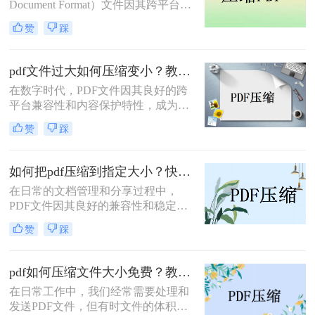
Document Format）文件因其跨平台兼
容性和内容保真度而被广泛使用。然
赞
踩
而，高清晰度的图像和复杂的排版设
计常常导致PDF文件体积庞大，这不
仅增加了存储负担，也影响了文件在
pdf文件过大如何压缩变小？教你三种快速压缩的方法！
网络上的传输速度。那么pdf文档怎么
在数字时代，PDF文件因其良好的跨
压缩呢？本文将全面介绍PDF文档压
平台兼容性和内容保护特性，成为了
缩的方法，帮助你有效减小文件体
文档传输和存储的重要格式。然而，
积，同时尽可能保持文档的阅读质量
赞
踩
随着文档内容的丰富和图像质量的提
和功能性。
升，PDF文件的大小也可能急剧增
加，给存储、传输和分享带来不便。
如何把pdf压缩到指定大小？快来试试这三种文件压缩的方法！
因此，学会PDF文件过大如何压缩变
在日常的文档管理和分享过程中，
小显得尤为重要。本文将详细介绍几
PDF文件因其良好的兼容性和稳定性
种常用的PDF压缩方法，帮助您轻松
而广受欢迎。然而，随着文件内容的
应对这一问题。
赞
踩
增加，PDF文件的大小也可能变得相
当庞大，这不仅占用了大量的存储空
间，还可能影响文件的传输速度。因
pdf如何压缩文件大小免费？教你三招轻松摆平！
此，将PDF文件压缩到指定大小成为
在日常工作中，我们经常需要处理和
了一个常见的需求。那么如何把pdf压
发送PDF文件，但有时文件的体积过
缩到指定大小呢？本文将介绍几种实