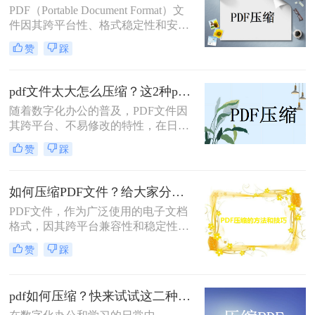
PDF（Portable Document Format）文
件因其跨平台性、格式稳定性和安全
性，在办公、学习及日常生活中扮演
赞
踩
着重要角色。然而，随着文件内容的
增加，PDF文件的大小也可能变得相
当庞大，给分享、传输和存储带来了
pdf文件太大怎么压缩？这2种pdf压缩方法值得收藏！
不便。因此，掌握pdf文件怎么样压缩
随着数字化办公的普及，PDF文件因
成为了一项实用的技能。本文将详细
其跨平台、不易修改的特性，在日常
介绍几种常见的PDF压缩方法，帮助
工作和学习中得到了广泛应用。然
您轻松解决PDF文件过大的问题。
赞
踩
而，有时我们会遇到PDF文件体积过
大的问题，这不仅会占用大量存储空
间，还会在传输过程中造成不便。那
如何压缩PDF文件？给大家分享3个实用压缩方法
么pdf文件太大怎么压缩呢？针对这一
PDF文件，作为广泛使用的电子文档
问题，本文将介绍几种有效的PDF文
格式，因其跨平台兼容性和稳定性而
件压缩方法，帮助用户轻松解决PDF
备受青睐。然而，有时PDF文件会因
文件过大的困扰。
赞
踩
为包含大量的图像、文本或嵌入的字
体而变得过大，不仅占用存储空间，
而且在传输和分享时也会带来诸多不
pdf如何压缩？快来试试这二种文件压缩的方法！
便。因此，掌握如何压缩PDF文件变
得尤为重要。本文将为您介绍几种常