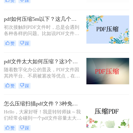
赞
踩
那么你知道如何pdf过大上传不了怎么
压缩变小吗？不知道的同学没关系，
现在你马上就知道了，下面就来给大
pdf如何压缩5m以下？这几个方法建议收藏！
家讲讲pdf压缩的方法。
初次接触到PDF文件时，总是会遇到
各种各样的问题。比如说PDF文件过
大，不知道如何将PDF文件压缩小。
赞
踩
重新编辑又太过麻烦，最好的方法就
是pdf如何压缩5m以下。现在许多人
习惯于将一些重要数据以PDF格式存
pdf文件太大如何压缩？这3个方法值得一试！
储，资料多了，档案自然而然就大
随着数字化办公的普及，PDF文件因
了，占据了大量的空间，传送也很麻
其跨平台、不易被篡改等优点，在日
烦。碰到这样的问题，可以选择使用
常工作和生活中得到了广泛应用。然
专业的PDF文件进行压缩。那么怎么
赞
踩
而，有时我们会遇到PDF文件体积过
pdf压缩？
大的问题，这不仅占用了大量存储空
间，还影响了文件的传输速度。因
怎么压缩扫描pdf文件？3种免费压缩PDF的方法！
此，学会pdf文件太大如何压缩变得尤
Hello，大家好呀！我是转转师妹～我
为重要。本文将介绍几种常用的PDF
们经常会碰到一个pdf文件容量太大了
文件压缩方法，帮助您轻松解决PDF
的问题，pdf文件太大占用空间，打开
文件过大的问题。
赞
踩
进行浏览也会很卡。其实针对怎么压