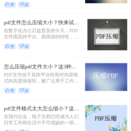
此被广泛应用于电子书、合同、报告
赞
踩
等场景。然而，由于PDF文件通常包
含大量的文本和图像信息，它们可能
会占用大量的存储空间，导致传输速
pdf文件怎么压缩大小？快来试试这二种文件压缩的方法！
度变慢和存储空间不足等问题。因
在数字化办公日益普及的今天，PDF
此，对PDF文件进行压缩是非常必要
文件因其跨平台、易阅读的特性，成
的。下面将介绍压缩pdf怎么压缩又小
为了我们工作和学习中不可或缺的一
又清晰方法，帮助您在压缩PDF文件
赞
踩
部分。然而，有时PDF文件会因为包
时实现既小又清晰的目标。
含大量的图片、图表或文本而显得过
于庞大，这不仅占用了大量的存储空
怎么压缩pdf文件大小？这3种方法都非常好用！
间，还可能在传输或分享时造成不
便。因此，掌握PDF文件压缩大小的
PDF文件由于其跨平台性和对内容格
方法就显得尤为重要。本文将详细介
式的高度保留性，被广泛用于工作和
绍PDF文件怎么压缩大小，帮助大家
学习中。然而，有时我们可能会遇到
赞
踩
轻松解决这一问题。
PDF文件过大，导致传输困难、存储
空间不足等问题。这时，我们就需要
对PDF文件进行压缩。那么怎么压缩
pdf文件格式太大怎么缩小？这二个方法都可以缩小！
PDF文件大小呢？本文将详细介绍几
在现代社会，电子文档已经成为人们
种压缩PDF文件大小的方法。
日常工作和生活中不可或缺的一部
分。然而，有时候我们会遇到一个让