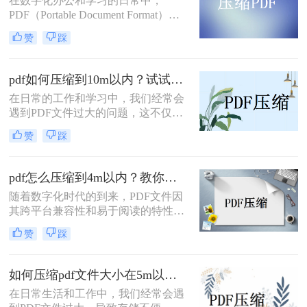
在数字化办公和学习的日常中，
见的压缩PDF文件的方法。
PDF（Portable Document Format）文
件因其跨平台、易读性和保持文档原
赞
踩
貌的特性而备受欢迎。然而，随着文
件内容的增加和丰富，PDF文件的大
小也随之膨胀，给存储和传输带来了
pdf如何压缩到10m以内？试试这几种方法！
不小的压力。本文将详细介绍pdf如何
在日常的工作和学习中，我们经常会
压缩，帮助您节省存储空间，提高文
遇到PDF文件过大的问题，这不仅会
件传输效率。
占用大量的存储空间，而且在传输时
赞
踩
也会消耗更多的时间和网络资源。为
了解决这个问题，我们需要将PDF文
件压缩到较小的尺寸，比如10MB以
pdf怎么压缩到4m以内？教你三种简单好用的压缩方法！
内。那么pdf如何压缩到10m以内呢？
随着数字化时代的到来，PDF文件因
本文将介绍几种常见且实用的方法来
其跨平台兼容性和易于阅读的特性，
帮助您实现这一目标。
成为了我们日常工作中不可或缺的一
赞
踩
部分。然而，有时PDF文件会因为包
含大量图片、表格或其他内容而体积
庞大，这不仅会影响文件的传输速
如何压缩pdf文件大小在5m以内？这3个方法可以实现！
度，还可能给存储带来不便。因此，
在日常生活和工作中，我们经常会遇
将PDF文件压缩到4MB以内显得尤为