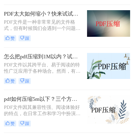
的不便。为了解决pdf文件太大怎么变
小难题，本文为大家提供了三种简单
PDF太大如何缩小？快来试试这二方法！
且实用的方法来减小PDF文件的大
PDF文件是一种非常常见的文件格
小。
式，但有时候我们会遇到一个问题：
文件太大了。当我们需要通过电子邮
赞
踩
件发送或者在网上上传PDF文件时，
文件大小就成为了一个问题。那么，
PDF太大如何缩小呢？本文将介绍两
怎么把pdf压缩到1M以内？试试这2种方法吧！
种简单而有效的方法，帮助你解决这
PDF文件以其跨平台、易于阅读的特
个问题。
性广泛应用于各种场合。然而，有时
我们需要将PDF文件压缩到特定大
赞
踩
小，如1M以内，以满足上传、发送或
存储的要求。那么怎么把pdf压缩到
1M以内呢？本文将为您介绍几种有效
pdf如何压缩5m以下？三个方法值得一试！
的PDF压缩方法，帮助您轻松将PDF
PDF文件因其兼容性强、阅读体验好
文件压缩到1M以内。
的特点，在日常工作和学习中扮演着
重要角色。然而，随着文件内容的丰
赞
踩
富，PDF文件的大小也可能急剧增
加，给存储和传输带来不便。那么