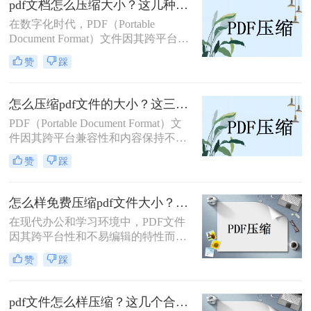
pdf文档怎么压缩大小？这几种转换方法了解一下！
过大的PDF文件。
在数字化时代，PDF（Portable
Document Format）文件因其跨平台兼
容性和版面固定性而成为商业、教育
赞
踩
和出版领域的首选文档格式。然而，
大容量的PDF文件可能会带来存储和
传输上的不便。幸运的是，有多种方
怎么压缩pdf文件的大小？这三种方法你可以试试！
法可以有效地压缩PDF文档的大小，
PDF（Portable Document Format）文
而不显著牺牲其质量。那么pdf文档怎
件因其跨平台兼容性和内容保持不变
么压缩大小呢？本文将详细介绍几种
的特性，在日常生活和工作中被广泛
压缩PDF文件的技术和工具，帮助您
赞
踩
应用。然而，有时PDF文件会因为包
轻松管理和分享文档。
含大量图像、复杂布局或高分辨率内
容而变得体积庞大，这不仅占用了大
怎么样免费压缩pdf文件大小？掌握这几种合并方法就可以！
量存储空间，还在传输和分享时带来
在现代办公和学习环境中，PDF文件
不便。因此，压缩PDF文件的大小成
因其跨平台性和不易编辑的特性而广
为了一个常见的需求。那么怎么压缩
泛使用。然而，随着文件内容的增
pdf文件的大小​呢？本文将详细介绍几
赞
踩
加，PDF文件的大小也会相应增大，
种压缩PDF文件大小的方法，帮助用
给传输和存储带来不便。那么怎么样
户轻松解决这一问题。
免费压缩pdf文件大小呢？本文将详细
pdf文件怎么样压缩？这几个合并方法了解一下！
介绍几种实用的方法。