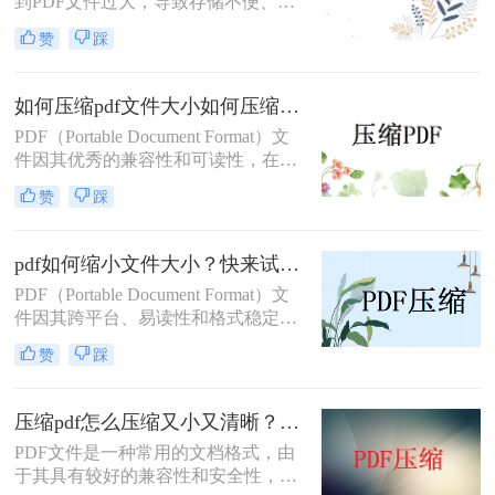
到PDF文件过大，导致存储不便、传
重要。那么PDF怎么压缩到4m以内
输缓慢或无法满足特定平台上传要求
呢？本文将为您介绍几种有效的方
赞
踩
的问题。将PDF文件压缩至5MB以
法，帮助您轻松实现PDF文件的压
内，不仅可以节省存储空间，还能提
缩。
高文件处理效率。那么如何压缩pdf文
如何压缩pdf文件大小如何压缩pdf文件大小？这3种方法快来尝试下吧！
件大小在5m以内呢？下面将为您介绍
​PDF（Portable Document Format）文
几种简单有效的方法，帮助您轻松实
件因其优秀的兼容性和可读性，在日
现PDF文件的压缩。
常生活和工作中被广泛使用。然而，
赞
踩
有时PDF文件可能会因为包含大量的
图像、矢量图形、字体等而体积庞
大，这不仅在传输时造成不便，还可
pdf如何缩小文件大小？快来试试这四个方法！
能占用大量的存储空间。因此，学会
PDF（Portable Document Format）文
如何压缩pdf文件大小成为了许多人的
件因其跨平台、易读性和格式稳定性
需求。本文将介绍几种常见且实用的
而受到广泛欢迎。然而，随着PDF文
PDF压缩方法。
赞
踩
件中包含的内容增多，如图片、文
字、矢量图形等，文件大小也可能随
之增加，给存储、传输和分享带来不
压缩pdf怎么压缩又小又清晰？看看这四种方法！
便。那么PDF如何缩小文件大小呢？
PDF文件是一种常用的文档格式，由
本文将介绍几种方法来帮助您缩小
于其具有较好的兼容性和安全性，因
PDF文件的大小。