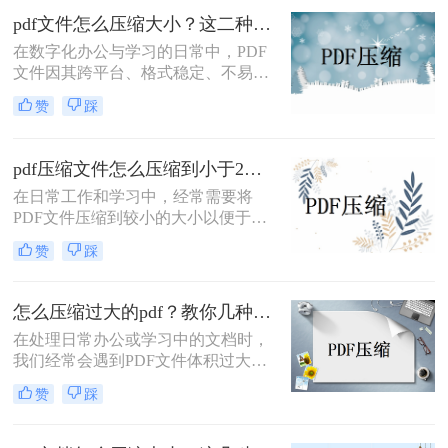
便。因此，将PDF文件压缩到最小变
pdf文件怎么压缩大小？这二种实用方法值得一试！
得尤为重要。那么pdf压缩文件怎么压
在数字化办公与学习的日常中，PDF
缩最小呢？本文将详细介绍几种将
文件因其跨平台、格式稳定、不易被
PDF文件压缩到最小的方法，帮助用
篡改等特点而广受欢迎。然而，随着
户高效管理PDF文件。
赞
踩
文档内容的丰富和图片、图表等多媒
体元素的加入，PDF文件体积往往变
得庞大，给分享、存储和上传带来了
pdf压缩文件怎么压缩到小于2M？这三种方式轻松压缩！
不便。因此，学会如何有效压缩PDF
​在日常工作和学习中，经常需要将
文件大小成为了许多人需要掌握的技
PDF文件压缩到较小的大小以便于分
能。那么pdf文件怎么压缩大小呢？本
享、存储或节省空间。将PDF文件压
文将详细介绍几种常见的PDF文件压
赞
踩
缩到小于2M是一个常见的需求，那么
缩方法，帮助读者轻松应对这一问
pdf压缩文件怎么压缩到小于2M呢？
题。
以下是一些实现这一目标的有效方
怎么压缩过大的pdf？教你几种快速压缩的方法！
法。
在处理日常办公或学习中的文档时，
我们经常会遇到PDF文件体积过大的
问题，这不仅占用了大量的存储空
赞
踩
间，还影响了文件的传输速度。因
此，学会怎么压缩过大的pdf变得尤为
重要。以下是一些常用的方法来压缩