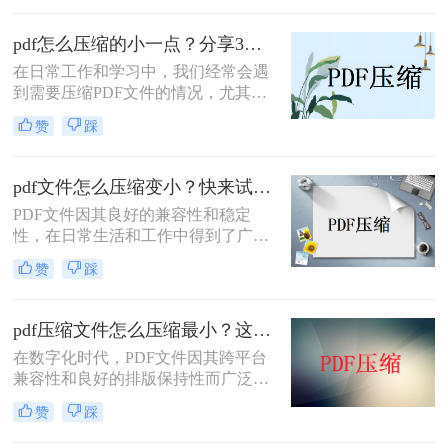
缩扫描pdf文件的问题前面也确实困扰
了我很久，今天给大家介绍一下压缩
pdf怎么压缩的小一点？分享3种高效压缩方法！
pdf文件的具体方法。
在日常工作和学习中，我们经常会遇
到需要压缩PDF文件的情况，尤其是
当文件体积过大，不便于分享、存储
赞
踩
或上传时。那么pdf怎么压缩的小一点
呢？本文将详细介绍几种有效的PDF
文件压缩方法，帮助读者轻松将PDF
pdf文件怎么压缩变小？快来试一试这三种方法吧！
文件压缩得更小。
PDF文件因其良好的兼容性和稳定
性，在日常生活和工作中得到了广泛
应用。然而，随着PDF文件内容的增
赞
踩
加，文件体积也可能变得相当庞大，
这不仅占用了大量的存储空间，还影
响了文件的传输速度。因此，将PDF
pdf压缩文件怎么压缩最小？这两个方法帮你解决问题！
文件压缩变小成为了一个常见的需
在数字化时代，PDF文件因其跨平台
求。那么pdf文件怎么压缩变小呢？本
兼容性和良好的排版保持性而广泛应
文将介绍几种常见的PDF文件压缩方
用于各种场合。然而，随着文件内容
法，帮助您轻松实现PDF文件的压
赞
踩
的增加，PDF文件的大小也可能迅速
缩。
膨胀，给存储、分享和传输带来不