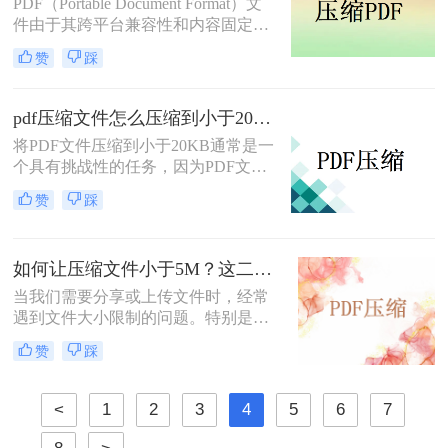
PDF（Portable Document Format）文
方案。本文将介绍pdf压缩文件怎么压
件由于其跨平台兼容性和内容固定的
缩最小。
特性，被广泛应用于各种场景。然
赞
踩
而，有时我们可能会遇到PDF文件过
大的问题，这不仅占用了大量的存储
空间，而且在传输和分享时也会带来
pdf压缩文件怎么压缩到小于20k？这几招让你轻松压缩！
不便。那么，pdf文件大小怎么缩小
将PDF文件压缩到小于20KB通常是一
呢？本文将为您介绍几种实用的方
个具有挑战性的任务，因为PDF文件
法。
往往包含多种元素，如文本、图像和
赞
踩
媒体内容，这些都可能显著增加文件
大小。然而，通过采用一些特定的方
法和策略，您可能仍然能够成功地减
如何让压缩文件小于5M？这二招让你轻松压缩！
小PDF文件的大小。那么pdf压缩文件
怎么压缩到小于20k呢？以下是几种
当我们需要分享或上传文件时，经常
不同的方法，您可以尝试将PDF文件
遇到文件大小限制的问题。特别是在
压缩至小于20KB。
网络传输或存储空间有限的情况下，
赞
踩
将文件压缩到合适的大小显得尤为重
要。那么如何让压缩文件小于5M呢？
本文将介绍几种方法，帮助您轻松将
<
1
2
3
4
5
6
7
压缩文件大小调整至小于5MB。