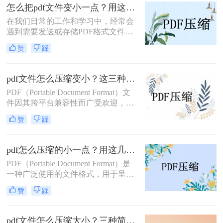
缩文件怎么压缩最小，成为许多人迫
怎么把pdf文件变小一点？用这几招PDF文件轻松压缩！
切的需求。本文将介绍几种有效的
在我们日常的工作和学习中，经常会
PDF压缩方法，帮助您轻松实现这一
遇到需要发送或存储PDF格式文件的
目标。
情况，但是有时候PDF文件的大小却
赞
踩
超过了限制或者占用了较大的空间，
这时就需要对PDF文件进行压缩。那
么，怎么把pdf文件变小一点呢？下面
pdf文件怎么压缩变小？这三种实用方法让文件变小!
将给大家介绍几种方法。
PDF（Portable Document Format）文
件因其跨平台兼容性而广受欢迎，但
过大的PDF文件可能带来存储和传输
赞
踩
的不便。为了解决这个问题，我们需
要对PDF文件进行压缩。那么pdf文件
怎么压缩变小呢？本文将介绍三种实
pdf怎么压缩的小一点？用这几招PDF文件轻松压缩！
用的PDF压缩方法，帮助您轻松减小
PDF（Portable Document Format）是
PDF文件大小。
一种广泛使用的文件格式，用于呈现
文档、图像、表格等内容。然而，有
赞
踩
时PDF文件可能会变得非常大，这可
能会占用大量的存储空间，并影响文
件的传输和打开速度。为了解决pdf怎
pdf文件怎么压缩大小？三种简单实用方法了解一下！