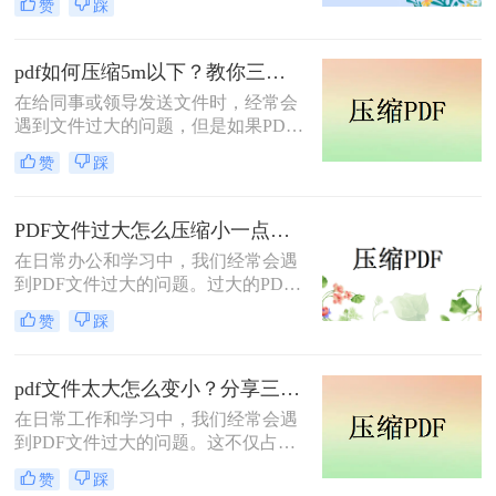
赞
踩
人头疼的问题——扫描后的PDF文件
太大了，难以分享或储存。那么，pdf
文件格式太大怎么缩小呢？本文将为
pdf如何压缩5m以下？教你三个小妙招快学！
您详细介绍一些可行的方法，让您轻
在给同事或领导发送文件时，经常会
松应对这一问题。
遇到文件过大的问题，但是如果PDF
文件太大，上传会受到影响，那么如
赞
踩
何缩小PDF文件的面积而不影响文件
内容呢？这就要pdf如何压缩5m以下
了，那么问题来了，该如何pdf压缩？
PDF文件过大怎么压缩小一点？这三种压缩方法快来看！
用什么工具会比较方便呢？
​在日常办公和学习中，我们经常会遇
到PDF文件过大的问题。过大的PDF
文件不仅占用了大量的存储空间，而
赞
踩
且在传输和分享时也极为不便。因
此，PDF文件过大怎么压缩小一点成
为了一个重要的需求。本文将介绍几
pdf文件太大怎么变小？分享三种简单且实用的方法！
种常用的方法，帮助你轻松压缩PDF
在日常工作和学习中，我们经常会遇
文件。
到PDF文件过大的问题。这不仅占用
了宝贵的存储空间，而且传输速度也
赞
踩
大大减缓，给我们的工作带来了极大