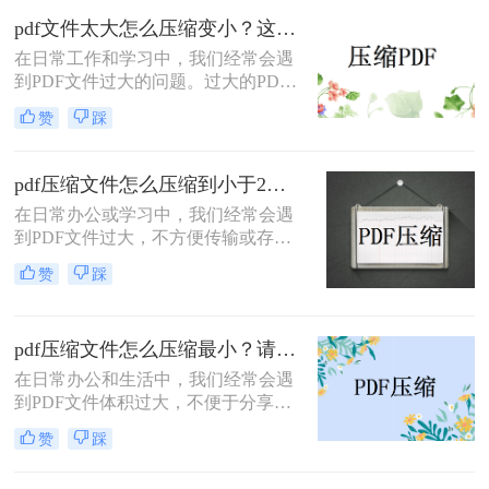
PDF如何压缩5m以下呢？本文将介绍
pdf文件太大怎么压缩变小？这三种方法快来尝试下吧！
三种实用的方法，帮助你轻松将PDF
在日常工作和学习中，我们经常会遇
文件压缩至5MB以下。
到PDF文件过大的问题。过大的PDF
文件不仅占用过多的存储空间，而且
赞
踩
在传输和共享时也极为不便。因此，
掌握一些有效的PDF压缩方法显得尤
为重要。那么pdf文件太大怎么压缩变
pdf压缩文件怎么压缩到小于2M？三种方法教你压缩！
小呢？本文将为您介绍三种实用的
在日常办公或学习中，我们经常会遇
PDF压缩方法，帮助您轻松将PDF文
到PDF文件过大，不方便传输或存储
件压缩变小。
的情况。特别是在一些特定的场合，
赞
踩
如网络上传、邮件发送等，文件大小
限制可能会成为我们不得不面对的问
题。因此，学习pdf压缩文件怎么压缩
pdf压缩文件怎么压缩最小？请收好这些pdf压缩方法！
到小于2M，显得尤为重要。本文将介
绍几种常用的PDF压缩方法，帮助您
在日常办公和生活中，我们经常会遇
轻松实现这一目标。
到PDF文件体积过大，不便于分享、
传输或存储的问题。尤其是在网络传
赞
踩
输、移动设备存储等场景中，文件大
小的限制更是让人头疼。因此，pdf压