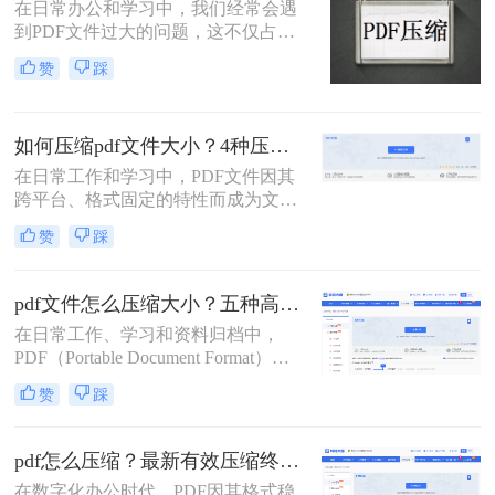
它支持自定义压缩等级、图片重采
在日常办公和学习中，我们经常会遇
样，且完全本地处理，安全无广告。
到PDF文件过大的问题，这不仅占用
下面用一张决策表帮你3秒定位自己
了大量的存储空间，还影响了文件的
赞
踩
的需求，然后逐一详解每种方法的具
上传速度和分享效率。那么pdf文件过
体操作。
大如何缩小上传呢？本文将介绍两种
缩小PDF文件大小的方法，帮助您轻
如何压缩pdf文件大小？4种压缩方法详解！
松解决PDF文件过大的问题。
在日常工作和学习中，PDF文件因其
跨平台、格式固定的特性而成为文档
交换的首选格式。然而，过大的PDF
赞
踩
文件常常带来诸多不便，无论是通过
电子邮件发送、上传至网络平台还是
存储在有限的设备空间中，都会遇到
pdf文件怎么压缩大小？五种高效方法全面解析与实战！
限制。因此，掌握如何压缩pdf文件大
在日常工作、学习和资料归档中，
小的技能显得至关重要。
PDF（Portable Document Format）因
其跨平台、格式固定的特性而成为最
赞
踩
常用的文件格式之一。然而，随之而
来的问题是PDF文件体积往往过大，
不仅占用存储空间，更在邮件发送、
pdf怎么压缩？最新有效压缩终极指南！
即时通讯传输和网页上传时带来诸多
在数字化办公时代，PDF因其格式稳