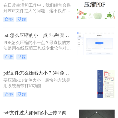
缩质量要求和隐私需求快速选择最合
在日常生活和工作中，我们经常会遇
适的方法。
到PDF文件过大的问题，这不仅占用
了大量的存储空间，还降低了文件的
赞
踩
传输效率。因此，掌握几种有效的
PDF压缩方法显得尤为重要。那么如
何压缩pdf大小呢？本文将介绍两种常
pdf怎么压缩的小一点？6种实用方法详解（2026最新）
用的PDF压缩方法，以帮助您更好地
PDF怎么压缩的小一点？最直接的方
压缩PDF文件。
法是用在线压缩工具或专业软件对
PDF文件进行重新编码和优化，通过
赞
踩
降低图片分辨率、压缩内嵌字体、去
除冗余数据等方式，可以在保持内容
可读的前提下将文件体积缩小到原来
pdf文件怎么压缩大小？3种免费+1种专业方法全攻略（附决策表）！
的10%~50%。
要压缩PDF文件大小，最快的方法是
用系统自带打印功能
（Windows/macOS均支持）或在线免
赞
踩
费工具（如PDFmao、转转大师）直
接降低文件体积；若需批量处理、无
损压缩或超过免费限制，推荐使用专
pdf文件过大如何缩小上传？两种缩小并上传的有效方法!
业软件「转转大师PDF转换器」——