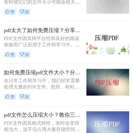
有时候它们的文件大小可能会很大，
难以通过电子邮件或其他方式共享。
赞
踩
在这种情况下，大家可以使用以下方
法压缩PDF文件，一起来看一下pdf太
大了怎么变小吧。
pdf太大了如何免费压缩？分享二种压缩方法！
PDF文件因其跨平台性和良好的阅读
体验而广泛应用于工作和学习中。然
而，有时PDF文件体积过大，不仅占
赞
踩
用存储空间，还会影响传输速度。那
么pdf太大了如何免费压缩呢？本文将
介绍两种免费压缩PDF文件的方法。
如何免费压缩pdf文件大小？分享二个实用压缩方法！
在日常工作和学习中，我们经常需要
处理大量的PDF文件。然而，有时候
PDF文件过大，不仅占用存储空间，
赞
踩
还会影响上传和分享的速度。为了解
决如何免费压缩pdf文件大小问题，本
文将介绍两种免费压缩PDF文件大小
pdf文件怎么压缩大小？教你三种实用压缩方法！
的方法。
PDF文件因其格式特性，有时会变得
相当大，这不仅占用大量存储空间，