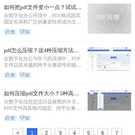
压缩PDF文件的方法，帮助您轻松解
如何把pdf文件变小一点？试试这两种简单有效的方法压缩大小
决PDF文件过大的问题。
在数字化办公环境中，PDF格式因其
固定布局和广泛的兼容性而成为文档
分享的理想选择。然而，当PDF文件
赞
踩
包含大量图像或复杂排版时，其体积
可能会变得非常大，给存储、传输及
处理带来不便。那么如何把pdf文件变
pdf怎么压缩？这4种压缩方法助您pdf文件“瘦身”！
小一点呢？本文将介绍两种简单有效
在数字化办公与学习的浪潮中，PDF
的方法来压缩PDF文件大小，帮助您
文件以其卓越的跨平台兼容性和稳定
节省空间并提高工作效率。
的格式呈现，成为了我们日常工作、
赞
踩
学习和交流中不可或缺的载体。然
而，随着高分辨率图像、嵌入字体和
复杂排版的广泛应用，PDF文件的体
如何压缩pdf文件大小？5种高效压缩全面解析！
积也日益“臃肿”。一个几十兆甚至上
在数字化信息交流日益频繁的今天，
百兆的PDF文件，不仅占用宝贵的存
PDF文件因其格式稳定、跨平台兼容
储空间，更在通过邮件发送、即时通
的特性而成为文档分发的首选。然
讯工具传输或上传至云盘时，变得异
赞
踩
而，过大的PDF文件常常带来诸多不
常缓慢且不便。
便，例如占用过多存储空间、拖慢系
<
1
2
3
4
5
6
7
统响应、导致电子邮件附件发送失败