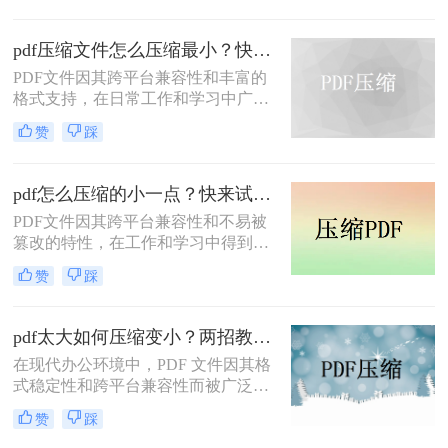
广泛应用。然而，有时我们需要将
PDF文件压缩到较小的大小，以便于
pdf压缩文件怎么压缩最小？快来试着使用这三种压缩方法！
上传、发送或存储。那么pdf怎么压缩
到500k以下呢？本文将介绍两种将
PDF文件因其跨平台兼容性和丰富的
PDF文件压缩到500K以下的方法。
格式支持，在日常工作和学习中广泛
应用。然而，有时我们需要将PDF文
赞
踩
件压缩到最小，以便更高效地存储和
传输。那么pdf压缩文件怎么压缩最小
呢？本文将介绍三种实用的PDF压缩
pdf怎么压缩的小一点？快来试试这4种压缩方法！
方法。
PDF文件因其跨平台兼容性和不易被
篡改的特性，在工作和学习中得到了
广泛应用。然而，PDF文件有时体积
赞
踩
过大，不便于存储和传输。那么pdf怎
么压缩的小一点呢？本文将介绍四种
有效的PDF压缩方法。
pdf太大如何压缩变小？两招教你轻松压缩！
在现代办公环境中，PDF 文件因其格
式稳定性和跨平台兼容性而被广泛使
用。然而，当这些文件变得过大时，
赞
踩
它们不仅占用大量存储空间，而且在