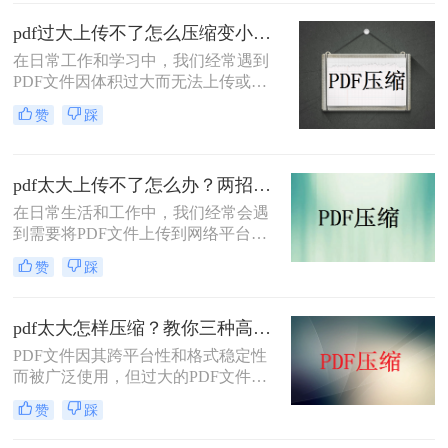
网络上传输时效率低下，甚至无法上
传到某些平台。因此，掌握pdf太大如
pdf过大上传不了怎么压缩变小？快来试试这3种压缩方法！
何压缩变小是十分必要的。本文将介
在日常工作和学习中，我们经常遇到
绍两种实用的方法来解决这个问题，
PDF文件因体积过大而无法上传或分
帮助您轻松完成 PDF 文件的压缩。
享的情况。那么pdf过大上传不了怎么
赞
踩
压缩变小呢？为了帮助您轻松应对这
一难题，本文将介绍三种有效的PDF
文件压缩方法。
pdf太大上传不了怎么办？两招帮你解决！
在日常生活和工作中，我们经常会遇
到需要将PDF文件上传到网络平台或
发送给他人的情况。然而，有时PDF
赞
踩
文件过大，导致无法顺利上传或发
送。那么pdf太大上传不了怎么办呢？
本文将介绍两种解决PDF文件过大无
pdf太大怎样压缩？教你三种高效方法！
法上传的方法，帮助你轻松应对这一
PDF文件因其跨平台性和格式稳定性
问题。
而被广泛使用，但过大的PDF文件不
仅占用存储空间，还会影响传输速度
赞
踩
和加载速度。为了解决pdf太大怎样压
缩问题，本文将介绍三种压缩PDF文