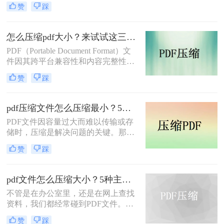
而，PDF文件体积过大常会导致存储
赞
踩
空间不足、传输速度慢等问题。那么
pdf文件怎么压缩大小呢？本文整理了
4种常用的PDF压缩方法，帮助您快速
怎么压缩pdf大小？来试试这三种压缩方式！
减小文件大小。
PDF（Portable Document Format）文
件因其跨平台兼容性和内容完整性而
广泛应用于各种场合。然而，随着
赞
踩
PDF文件中包含的图片、图表、字体
等资源越来越多，文件体积也逐渐增
大，给存储和传输带来了不便。那么
pdf压缩文件怎么压缩最小？5个常用方法全解析！
怎么压缩pdf大小呢？为了解决这个问
PDF文件因容量过大而难以传输或存
题，本文将介绍三种压缩PDF大小的
储时，压缩是解决问题的关键。那么
方法。
pdf压缩文件怎么压缩最小呢？本文将
赞
踩
介绍几种高效压缩PDF的方法，帮助
你快速实现最小化压缩。
pdf文件怎么压缩大小？5种主流压缩方法分享！
不管是在办公室里，还是在网上查找
资料，我们都经常碰到PDF文件。在
工作中，发送邮件需要PDF文件格
赞
踩