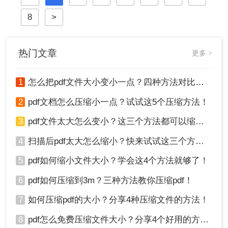
或严重影响网络传输与下载效率。因
8
>
此，掌握高效、可靠的pdf压缩技术，
对于提升个人与团队的工作效率至关
重要。那么如何压缩pdf文件大小呢？
本文将深入探讨多种主流且高效的
热门文章
更多 >
PDF压缩方法，从在线工具、专业软
件到命令行技术与预处理技巧，为您
1
怎么把pdf文件大小变小一点？四种方法对比，一看就懂！
提供一个全面、详尽的解决方案库。
2
pdf文档怎么压缩小一点？试试这5个压缩方法！
3
pdf文件太大怎么变小？这三个方法都可以缩小！
4
扫描后pdf太大怎么缩小？快来试试这三个方法！
5
pdf如何缩小文件大小？学会这4个方法就够了！
6
pdf如何压缩到3m？三种方法教你压缩pdf！
7
如何压缩pdf的大小？分享4种压缩文件的方法！
8
pdf怎么免费压缩文件大小？分享4个好用的方法，简单又快捷！