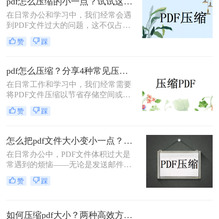
pdf怎么压缩的小一点？试试这三种实用压缩方法！
压缩方法。
在日常办公和学习中，我们经常会遇
到PDF文件过大的问题，这不仅占用
了大量的存储空间，还影响了文件的
赞
踩
传输速度。那么pdf怎么压缩的小一点
呢？为了满足不同的需求，本文将介
绍三种实用的PDF压缩方法，帮助您
pdf怎么压缩？分享4种常见压缩方法！
轻松将PDF文件压缩得更小。
在日常工作和学习中，我们经常需要
将PDF文件压缩以节省存储空间或加
快传输速度。那么pdf怎么压缩呢？本
赞
踩
文将介绍几种常见的PDF压缩方法。
怎么把pdf文件大小变小一点？四种方法对比，一看就懂！
在日常办公中，PDF文件体积过大是
常遇到的烦恼——无论是发送邮件受
限于附件大小，还是上传系统提示文
赞
踩
件超限，都让人头疼。那么，怎么把
PDF文件大小变小一点呢？本文将先
给出四种方案的直观对比，再逐一拆
如何压缩pdf大小？两种高效方法详解！
解操作步骤，您可根据文件数量、压