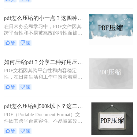
输不便、占用过多存储空间等问题。
五种主流压缩方案，帮助您根据实际
因此，学会如何把pdf压缩到指定大小
场景快速选择最合适的方法。
变得尤为重要。本文将详细介绍四种
pdf怎么压缩的小一点？这四种压缩方法了解一下
常用的方法，帮助您轻松应对这一挑
在日常办公和学习中，PDF文件因其
战。
跨平台性和不易被篡改的特性而被广
泛使用。然而，有时PDF文件过大，
赞
踩
会给传输和存储带来不便。那么pdf怎
么压缩的小一点呢？本文将介绍四种
将PDF压缩得更小的方法。
如何压缩pdf？分享二种好用压缩方法！
PDF文档因其跨平台性和内容稳定
性，在日常生活和工作中扮演着重要
角色。然而，有时PDF文件过大，会
赞
踩
影响传输速度或占用过多存储空间。
那么如何压缩pdf呢？本文将介绍两种
压缩PDF的方法。
pdf怎么压缩到500k以下？这二种压缩方法你可以轻松学会！
PDF（Portable Document Format）文
件因其跨平台兼容性、不易被篡改的
特性以及保持文档格式一致性的能
赞
踩
力，在日常办公和文件分享中得到了