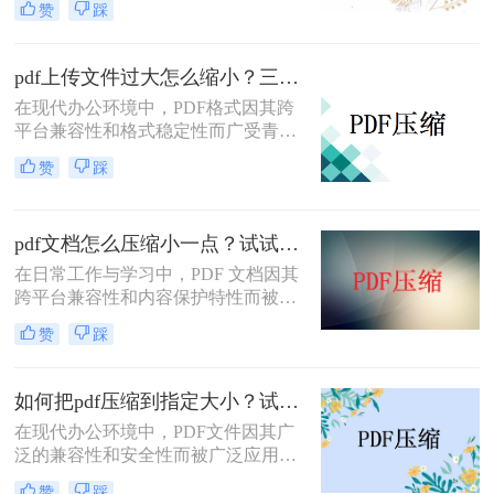
赞
踩
储和传输带来诸多不便。那么pdf怎么
压缩的小一点免费呢？本文将介绍两
种免费且实用的PDF压缩方法。
pdf上传文件过大怎么缩小？三招助你轻松缩小！
在现代办公环境中，PDF格式因其跨
平台兼容性和格式稳定性而广受青
睐。然而，高清图片、复杂布局和丰
赞
踩
富内容往往导致PDF文件体积庞大，
给文档传输和分享带来不便。那么pdf
上传文件过大怎么缩小呢？本文将介
pdf文档怎么压缩小一点？试试这5个压缩方法！
绍三种简单实用的PDF压缩技巧，助
你轻松优化PDF文件，提升文档传输
在日常工作与学习中，PDF 文档因其
效率。
跨平台兼容性和内容保护特性而被广
泛使用。然而，当 PDF 文件中包含大
赞
踩
量高分辨率图片、内嵌字体或复杂图
形时，文件体积往往变得十分庞大，
不仅占用存储空间，还经常因超过邮
如何把pdf压缩到指定大小？试试这4种压缩方法！
箱附件限制或上传耗时过长而影响办
在现代办公环境中，PDF文件因其广
公效率。那么PDF 文档怎么压缩小一
泛的兼容性和安全性而被广泛应用。
点呢？本文从压缩效果、操作难度、
然而，当这些文件过大时，会带来传
处理速度、隐私安全四个维度，对比
赞
踩