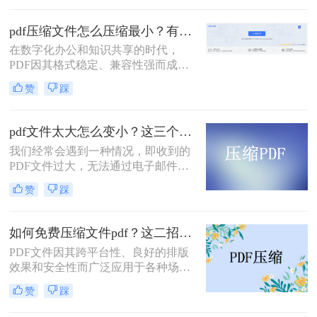
率图片的学术论文、扫描版的电子
书，还是设计精美的产品手册——都
pdf压缩文件怎么压缩最小？有效压缩方法终极指南！
会给邮件发送、云端存储和即时传输
在数字化办公和知识共享的时代，
带来诸多不便。幸运的是，通过一系
PDF因其格式稳定、兼容性强而成为
列高效的方法，我们可以显著减小
文档传输的首选。然而，庞大的PDF
PDF文件的体积，而无需牺牲过多的
赞
踩
文件时常为我们带来困扰：邮箱附件
可读性。那么pdf文件怎么压缩大小
大小限制、微信无法发送、云盘上传
呢？本文将深入探讨多种pdf压缩方
下载耗时、设备存储空间告急。pdf压
法，从在线工具到专业软件，从自动
pdf文件太大怎么变小？这三个方法都可以缩小！
缩文件怎么压缩最小，成为许多人迫
优化到手动精调，助您轻松驾驭PDF
我们经常会遇到一种情况，即收到的
切需要的技能。
文件大小。
PDF文件过大，无法通过电子邮件或
其他方式进行传输。那么，pdf文件太
赞
踩
大怎么变小呢？在本文中，我们将向
您介绍一些有效的方法，可以帮助您
压缩PDF文件并减小文件大小。
如何免费压缩文件pdf？这二招快来看！
PDF文件因其跨平台性、良好的排版
效果和安全性而广泛应用于各种场
合。然而，过大的PDF文件可能会给
赞
踩
传输和存储带来不便。那么如何免费
压缩文件pdf呢？本文将介绍三种免费