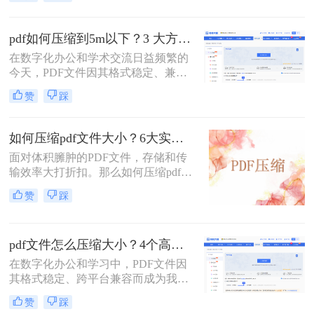
式，但太大的PDF文件也是一个棘手
的问题。多数企业邮箱中传附件大小
被限制为5M，否则就发送不了。若能
pdf如何压缩到5m以下？3 大方法手把手教，轻松过平台限制！
pdf文件怎么压缩大小，那就可轻松上
在数字化办公和学术交流日益频繁的
传。在今天，我们将分享两种简单的
今天，PDF文件因其格式稳定、兼容
pdf文件压缩方式。
性强而成为我们传递信息的主要载
赞
踩
体。然而，一个棘手的问题常常困扰
着我们：文件体积过大。无论是通过
电子邮件发送简历、在学术平台提交
如何压缩pdf文件大小？6大实用压缩方案深度解析！
论文，还是在微信等即时通讯工具中
面对体积臃肿的PDF文件，存储和传
分享资料，平台往往对附件大小有严
输效率大打折扣。那么如何压缩pdf文
格限制，最常见的门槛就是5MB。一
件大小呢？本文为您梳理6种主流压
个几十兆甚至上百兆的PDF文件，不
赞
踩
缩方案，从原理到实操，助您轻松掌
仅传输耗时，还可能直接导致发送失
握PDF文件压缩技巧。
败。
pdf文件怎么压缩大小？4个高效传输与存储方法详解！
在数字化办公和学习中，PDF文件因
其格式稳定、跨平台兼容而成为我们
日常交流的首选格式。然而，过大的
赞
踩
PDF文件——无论是包含大量高分辨