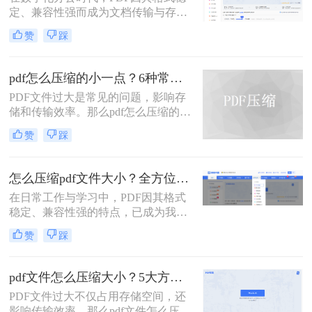
不便。如何在不显著损失质量的前提
定、兼容性强而成为文档传输与存档
下，有效“瘦身”PDF文件，已成为一
的首选。然而，高分辨率图片、嵌入
项必备技能。
赞
踩
字体和多媒体内容也使得PDF文件体
积动辄数十兆甚至上百兆，给邮件发
送、云端存储和即时分享带来了巨大
pdf怎么压缩的小一点？6种常用方案详解！
困扰。如何高效、无损（或视觉无
PDF文件过大是常见的问题，影响存
损）地压缩PDF，成为一个普遍需
储和传输效率。那么pdf怎么压缩的小
求。那么pdf怎么压缩呢？
一点呢？本文将详解6种主流压缩方
赞
踩
案，助你快速解决文件体积过大的困
扰。
怎么压缩pdf文件大小？全方位高效压缩方法终极指南！
在日常工作与学习中，PDF因其格式
稳定、兼容性强的特点，已成为我们
分享文档、报告和论文的首选格式。
赞
踩
然而，过大的PDF文件常常会带来诸
多不便：堵塞邮箱附件、拖慢传输速
度、占用大量存储空间，甚至可能超
pdf文件怎么压缩大小？5大方法深度解析与实操指南！
出某些平台的上传限制。因此，掌握
PDF文件过大不仅占用存储空间，还
怎么压缩pdf文件大小的技能显得至关
影响传输效率。那么pdf文件怎么压缩