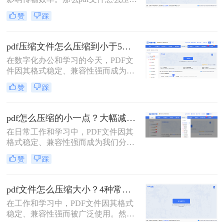
重要。
大小呢？本文将系统介绍5种主流压
赞
踩
缩方法，助你精准平衡文件体积与质
量。
pdf压缩文件怎么压缩到小于5M？4种压缩方法终极指南！
在数字化办公和学习的今天，PDF文
件因其格式稳定、兼容性强而成为我
们日常传输文档的首选。然而，我们
赞
踩
常常会遇到一个令人头疼的问题：一
个重要的PDF文件，可能因为包含高
清图片、复杂图表或嵌入字体而体积
pdf怎么压缩的小一点？大幅减小文件体积的有效方法全解析！
庞大，动辄几十兆甚至上百兆。无论
在日常工作和学习中，PDF文件因其
是通过电子邮件发送（通常有附件大
格式稳定、兼容性强而成为我们分享
小限制）、上传至学习平台还是提交
文档、报告和资料的首选格式。然
至企业系统，文件大小限制（如常见
赞
踩
而，随之而来的问题也显而易见：过
的5MB）往往是一道难以逾越的关
大的PDF文件不仅占用存储空间，更
卡。那么pdf压缩文件怎么压缩到小于
在通过邮件发送、即时通讯工具传输
5M呢？
pdf文件怎么压缩大小？4种常用压缩方法详解！
或上传至云平台时受到限制，严重影
在工作和学习中，PDF文件因其格式
响效率。因此，pdf怎么压缩的小一
稳定、兼容性强而被广泛使用。然
点，成为一项必备技能。