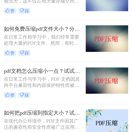
相当大，这不仅占用大量存储空间，
还可能影响传输速度。那么pdf文件怎
赞
踩
么压缩大小呢？本文将介绍三种有效
的PDF文件压缩方法。
如何免费压缩pdf文件大小？分享二个实用压缩方法！
在日常工作和学习中，我们经常需要
处理大量的PDF文件。然而，有时候
PDF文件过大，不仅占用存储空间，
赞
踩
还会影响上传和分享的速度。为了解
决如何免费压缩pdf文件大小问题，本
文将介绍两种免费压缩PDF文件大小
pdf文档怎么压缩小一点？试试这5个压缩方法！
的方法。
在日常工作与学习中，PDF 文档因其
跨平台兼容性和内容保护特性而被广
泛使用。然而，当 PDF 文件中包含大
赞
踩
量高分辨率图片、内嵌字体或复杂图
形时，文件体积往往变得十分庞大，
不仅占用存储空间，还经常因超过邮
如何把pdf压缩到指定大小？试试这4种压缩方法！
箱附件限制或上传耗时过长而影响办
在现代办公环境中，PDF文件因其广
公效率。那么PDF 文档怎么压缩小一
泛的兼容性和安全性而被广泛应用。
点呢？本文从压缩效果、操作难度、