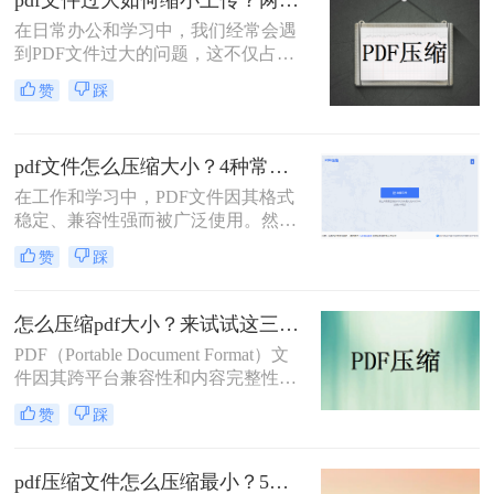
pdf文件过大如何缩小上传？两种缩小并上传的有效方法!
用的PDF压缩方法，以帮助您更好地
在日常办公和学习中，我们经常会遇
压缩PDF文件。
到PDF文件过大的问题，这不仅占用
了大量的存储空间，还影响了文件的
赞
踩
上传速度和分享效率。那么pdf文件过
大如何缩小上传呢？本文将介绍两种
缩小PDF文件大小的方法，帮助您轻
pdf文件怎么压缩大小？4种常用压缩方法详解！
松解决PDF文件过大的问题。
在工作和学习中，PDF文件因其格式
稳定、兼容性强而被广泛使用。然
而，PDF文件体积过大常会导致存储
赞
踩
空间不足、传输速度慢等问题。那么
pdf文件怎么压缩大小呢？本文整理了
4种常用的PDF压缩方法，帮助您快速
怎么压缩pdf大小？来试试这三种压缩方式！
减小文件大小。
PDF（Portable Document Format）文
件因其跨平台兼容性和内容完整性而
广泛应用于各种场合。然而，随着
赞
踩
PDF文件中包含的图片、图表、字体
等资源越来越多，文件体积也逐渐增
大，给存储和传输带来了不便。那么
pdf压缩文件怎么压缩最小？5个常用方法全解析！
怎么压缩pdf大小呢？为了解决这个问