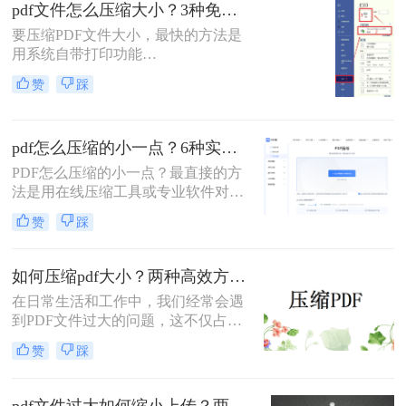
pdf文件怎么压缩大小？3种免费+1种专业方法全攻略（附决策表）！
解操作步骤，您可根据文件数量、压
缩质量要求和隐私需求快速选择最合
要压缩PDF文件大小，最快的方法是
适的方法。
用系统自带打印功能
（Windows/macOS均支持）或在线免
赞
踩
费工具（如PDFmao、转转大师）直
接降低文件体积；若需批量处理、无
损压缩或超过免费限制，推荐使用专
pdf怎么压缩的小一点？6种实用方法详解（2026最新）
业软件「转转大师PDF转换器」——
它支持自定义压缩等级、图片重采
PDF怎么压缩的小一点？最直接的方
样，且完全本地处理，安全无广告。
法是用在线压缩工具或专业软件对
下面用一张决策表帮你3秒定位自己
PDF文件进行重新编码和优化，通过
赞
踩
的需求，然后逐一详解每种方法的具
降低图片分辨率、压缩内嵌字体、去
体操作。
除冗余数据等方式，可以在保持内容
可读的前提下将文件体积缩小到原来
如何压缩pdf大小？两种高效方法详解！
的10%~50%。
在日常生活和工作中，我们经常会遇
到PDF文件过大的问题，这不仅占用
了大量的存储空间，还降低了文件的
赞
踩
传输效率。因此，掌握几种有效的
PDF压缩方法显得尤为重要。那么如
何压缩pdf大小呢？本文将介绍两种常