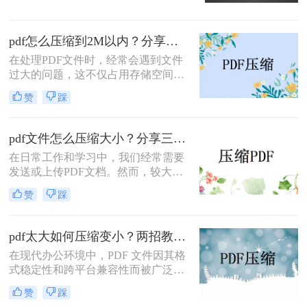
一难题，本文将介绍三种有效的PDF
文件压缩方法。
pdf怎么压缩到2M以内？分享两种实用压缩方法！
在处理PDF文件时，经常会遇到文件
过大的问题，这不仅占用存储空间，
还影响文件的传输速度。为了满足特
赞
踩
定需求，将PDF文件压缩到2M以内变
得尤为重要。那么pdf怎么压缩到2M
以内呢？本文将介绍两种常用的PDF
pdf文件怎么压缩大小？分享三种实用压缩方法！
压缩方法。
在日常工作和学习中，我们经常需要
发送或上传PDF文档。然而，较大的
文件可能会导致传输缓慢或者无法满
赞
踩
足上传限制。那么pdf文件怎么压缩大
小呢？本文将介绍三种有效的PDF压
缩方法，帮助你轻松减小文件大小。
pdf太大如何压缩变小？两招教你轻松压缩！
在现代办公环境中，PDF 文件因其格
式稳定性和跨平台兼容性而被广泛使
用。然而，当这些文件变得过大时，
赞
踩
它们不仅占用大量存储空间，而且在