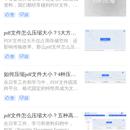
怎么压缩pdf文件大小的技能显得至关
资料，我们都经常碰到PDF文件。在
重要。
工作中，发送邮件需要PDF文件格
赞
踩
式，但太大的PDF文件也是一个棘手
的问题。多数企业邮箱中传附件大小
被限制为5M，否则就发送不了。若能
pdf文件怎么压缩大小？5大方法深度解析与实操指南！
pdf文件怎么压缩大小，那就可轻松上
PDF文件过大不仅占用存储空间，还
传。在今天，我们将分享两种简单的
影响传输效率。那么pdf文件怎么压缩
pdf文件压缩方式。
大小呢？本文将系统介绍5种主流压
赞
踩
缩方法，助你精准平衡文件体积与质
量。
如何压缩pdf文件大小？4种压缩方法详解！
在日常工作和学习中，PDF文件因其
跨平台、格式固定的特性而成为文档
交换的首选格式。然而，过大的PDF
赞
踩
文件常常带来诸多不便，无论是通过
电子邮件发送、上传至网络平台还是
存储在有限的设备空间中，都会遇到
pdf文件怎么压缩大小？五种高效方法全面解析与实战！
限制。因此，掌握如何压缩pdf文件大
在日常工作、学习和资料归档中，
小的技能显得至关重要。
PDF（Portable Document Format）因