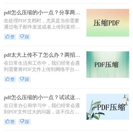
网络上传输时效率低下，甚至无法上
传到某些平台。因此，掌握pdf太大如
pdf怎么压缩的小一点？分享两种实用压缩方法！
何压缩变小是十分必要的。本文将介
在处理PDF文档时，尤其是当你需要
绍两种实用的方法来解决这个问题，
通过电子邮件发送或者上传到某些对
帮助您轻松完成 PDF 文件的压缩。
文件大小有限制的平台时，压缩PDF
赞
踩
文件变得尤为重要。那么pdf怎么压缩
的小一点呢？本文将介绍两种有效的
PDF压缩方法。
pdf太大上传不了怎么办？两招帮你解决！
在日常生活和工作中，我们经常会遇
到需要将PDF文件上传到网络平台或
发送给他人的情况。然而，有时PDF
赞
踩
文件过大，导致无法顺利上传或发
送。那么pdf太大上传不了怎么办呢？
本文将介绍两种解决PDF文件过大无
pdf怎么压缩的小一点？试试这三种实用压缩方法！
法上传的方法，帮助你轻松应对这一
在日常办公和学习中，我们经常会遇
问题。
到PDF文件过大的问题，这不仅占用
了大量的存储空间，还影响了文件的
赞
踩
传输速度。那么pdf怎么压缩的小一点
呢？为了满足不同的需求，本文将介