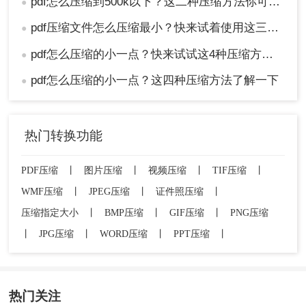
pdf怎么压缩到500k以下？这二种压缩方法你可以轻松学会！
●
pdf压缩文件怎么压缩最小？快来试着使用这三种压缩方法！
●
pdf怎么压缩的小一点？快来试试这4种压缩方法！
●
pdf怎么压缩的小一点？这四种压缩方法了解一下
●
热门转换功能
PDF压缩
丨
图片压缩
丨
视频压缩
丨
TIF压缩
丨
WMF压缩
丨
JPEG压缩
丨
证件照压缩
丨
压缩指定大小
丨
BMP压缩
丨
GIF压缩
丨
PNG压缩
丨
JPG压缩
丨
WORD压缩
丨
PPT压缩
丨
热门关注