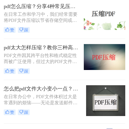
绍三种实用的PDF压缩方法，帮助您
pdf怎么压缩？分享4种常见压缩方法！
轻松将PDF文件压缩得更小。
在日常工作和学习中，我们经常需要
将PDF文件压缩以节省存储空间或加
快传输速度。那么pdf怎么压缩呢？本
赞
踩
文将介绍几种常见的PDF压缩方法。
pdf太大怎样压缩？教你三种高效方法！
PDF文件因其跨平台性和格式稳定性
而被广泛使用，但过大的PDF文件不
仅占用存储空间，还会影响传输速度
赞
踩
和加载速度。为了解决pdf太大怎样压
缩问题，本文将介绍三种压缩PDF文
件的方法。
怎么把pdf文件大小变小一点？四种方法对比，一看就懂！
在日常办公中，PDF文件体积过大是
常遇到的烦恼——无论是发送邮件受
限于附件大小，还是上传系统提示文
赞
踩
件超限，都让人头疼。那么，怎么把
PDF文件大小变小一点呢？本文将先
给出四种方案的直观对比，再逐一拆