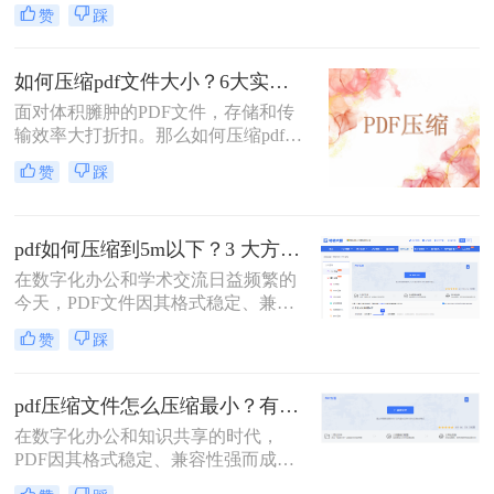
文档、报告和资料的首选格式。然
赞
踩
而，随之而来的问题也显而易见：过
大的PDF文件不仅占用存储空间，更
在通过邮件发送、即时通讯工具传输
如何压缩pdf文件大小？6大实用压缩方案深度解析！
或上传至云平台时受到限制，严重影
面对体积臃肿的PDF文件，存储和传
响效率。因此，pdf怎么压缩的小一
输效率大打折扣。那么如何压缩pdf文
点，成为一项必备技能。
件大小呢？本文为您梳理6种主流压
赞
踩
缩方案，从原理到实操，助您轻松掌
握PDF文件压缩技巧。
pdf如何压缩到5m以下？3 大方法手把手教，轻松过平台限制！
在数字化办公和学术交流日益频繁的
今天，PDF文件因其格式稳定、兼容
性强而成为我们传递信息的主要载
赞
踩
体。然而，一个棘手的问题常常困扰
着我们：文件体积过大。无论是通过
电子邮件发送简历、在学术平台提交
pdf压缩文件怎么压缩最小？有效压缩方法终极指南！
论文，还是在微信等即时通讯工具中
在数字化办公和知识共享的时代，
分享资料，平台往往对附件大小有严
PDF因其格式稳定、兼容性强而成为
格限制，最常见的门槛就是5MB。一
文档传输的首选。然而，庞大的PDF
个几十兆甚至上百兆的PDF文件，不