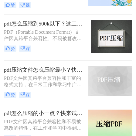
然而，当这些文件过大时，会带来传
处理速度、隐私安全四个维度，对比
赞
踩
输不便、占用过多存储空间等问题。
五种主流压缩方案，帮助您根据实际
因此，学会如何把pdf压缩到指定大小
场景快速选择最合适的方法。
变得尤为重要。本文将详细介绍四种
pdf怎么压缩到500k以下？这二种压缩方法你可以轻松学会！
常用的方法，帮助您轻松应对这一挑
PDF（Portable Document Format）文
战。
件因其跨平台兼容性、不易被篡改的
特性以及保持文档格式一致性的能
赞
踩
力，在日常办公和文件分享中得到了
广泛应用。然而，有时我们需要将
PDF文件压缩到较小的大小，以便于
pdf压缩文件怎么压缩最小？快来试着使用这三种压缩方法！
上传、发送或存储。那么pdf怎么压缩
到500k以下呢？本文将介绍两种将
PDF文件因其跨平台兼容性和丰富的
PDF文件压缩到500K以下的方法。
格式支持，在日常工作和学习中广泛
应用。然而，有时我们需要将PDF文
赞
踩
件压缩到最小，以便更高效地存储和
传输。那么pdf压缩文件怎么压缩最小
呢？本文将介绍三种实用的PDF压缩
pdf怎么压缩的小一点？快来试试这4种压缩方法！
方法。
PDF文件因其跨平台兼容性和不易被
篡改的特性，在工作和学习中得到了
广泛应用。然而，PDF文件有时体积