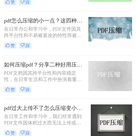
赞
踩
过大，不便于存储和传输。那么pdf怎
么压缩的小一点呢？本文将介绍四种
有效的PDF压缩方法。
pdf怎么压缩的小一点？这四种压缩方法了解一下
在日常办公和学习中，PDF文件因其
跨平台性和不易被篡改的特性而被广
泛使用。然而，有时PDF文件过大，
赞
踩
会给传输和存储带来不便。那么pdf怎
么压缩的小一点呢？本文将介绍四种
将PDF压缩得更小的方法。
如何压缩pdf？分享二种好用压缩方法！
PDF文档因其跨平台性和内容稳定
性，在日常生活和工作中扮演着重要
角色。然而，有时PDF文件过大，会
赞
踩
影响传输速度或占用过多存储空间。
那么如何压缩pdf呢？本文将介绍两种
压缩PDF的方法。
pdf过大上传不了怎么压缩变小？快来试试这3种压缩方法！
在日常工作和学习中，我们经常遇到
PDF文件因体积过大而无法上传或分
享的情况。那么pdf过大上传不了怎么
赞
踩
压缩变小呢？为了帮助您轻松应对这