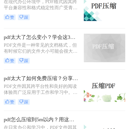
在现代办公环境中，PDF格式因其跨
平台兼容性和格式稳定性而广受青
睐。然而，高清图片、复杂布局和丰
赞
踩
富内容往往导致PDF文件体积庞大，
给文档传输和分享带来不便。那么pdf
上传文件过大怎么缩小呢？本文将介
pdf太大了怎么变小？学会这3个方法就够了！
绍三种简单实用的PDF压缩技巧，助
你轻松优化PDF文件，提升文档传输
PDF文件是一种常见的文档格式，但
效率。
有时候它们的文件大小可能会很大，
难以通过电子邮件或其他方式共享。
赞
踩
在这种情况下，大家可以使用以下方
法压缩PDF文件，一起来看一下pdf太
大了怎么变小吧。
pdf太大了如何免费压缩？分享二种压缩方法！
PDF文件因其跨平台性和良好的阅读
体验而广泛应用于工作和学习中。然
而，有时PDF文件体积过大，不仅占
赞
踩
用存储空间，还会影响传输速度。那
么pdf太大了如何免费压缩呢？本文将
介绍两种免费压缩PDF文件的方法。
pdf怎么压缩到5m以内？用这二种压缩方法！
在日常办公和学习中，PDF文件因其