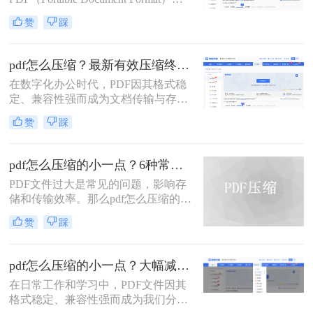
其跨平台、格式固定的特性而成为最
赞
踩
常用的文件格式之一。然而，随之而
来的问题是PDF文件体积往往过大，
不仅占用存储空间，更在邮件发送、
pdf怎么压缩？最新有效压缩终极指南！
即时通讯传输和网页上传时带来诸多
在数字化办公时代，PDF因其格式稳
不便。如何在不显著损失质量的前提
定、兼容性强而成为文档传输与存档
下，有效“瘦身”PDF文件，已成为一
的首选。然而，高分辨率图片、嵌入
项必备技能。
赞
踩
字体和多媒体内容也使得PDF文件体
积动辄数十兆甚至上百兆，给邮件发
送、云端存储和即时分享带来了巨大
pdf怎么压缩的小一点？6种常用方案详解！
困扰。如何高效、无损（或视觉无
PDF文件过大是常见的问题，影响存
损）地压缩PDF，成为一个普遍需
储和传输效率。那么pdf怎么压缩的小
求。那么pdf怎么压缩呢？
一点呢？本文将详解6种主流压缩方
赞
踩
案，助你快速解决文件体积过大的困
扰。
pdf怎么压缩的小一点？大幅减小文件体积的有效方法全解析！
在日常工作和学习中，PDF文件因其
格式稳定、兼容性强而成为我们分享