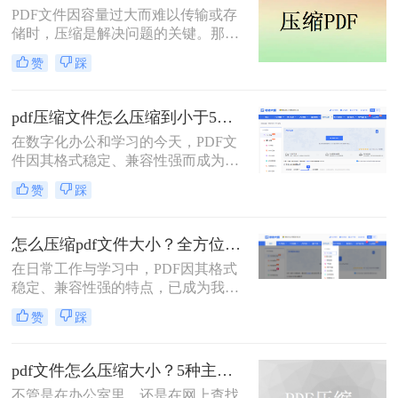
PDF文件因容量过大而难以传输或存
题，本文将介绍三种压缩PDF大小的
储时，压缩是解决问题的关键。那么
方法。
pdf压缩文件怎么压缩最小呢？本文将
赞
踩
介绍几种高效压缩PDF的方法，帮助
你快速实现最小化压缩。
pdf压缩文件怎么压缩到小于5M？4种压缩方法终极指南！
在数字化办公和学习的今天，PDF文
件因其格式稳定、兼容性强而成为我
们日常传输文档的首选。然而，我们
赞
踩
常常会遇到一个令人头疼的问题：一
个重要的PDF文件，可能因为包含高
清图片、复杂图表或嵌入字体而体积
怎么压缩pdf文件大小？全方位高效压缩方法终极指南！
庞大，动辄几十兆甚至上百兆。无论
在日常工作与学习中，PDF因其格式
是通过电子邮件发送（通常有附件大
稳定、兼容性强的特点，已成为我们
小限制）、上传至学习平台还是提交
分享文档、报告和论文的首选格式。
至企业系统，文件大小限制（如常见
赞
踩
然而，过大的PDF文件常常会带来诸
的5MB）往往是一道难以逾越的关
多不便：堵塞邮箱附件、拖慢传输速
卡。那么pdf压缩文件怎么压缩到小于
度、占用大量存储空间，甚至可能超
5M呢？
pdf文件怎么压缩大小？5种主流压缩方法分享！
出某些平台的上传限制。因此，掌握
不管是在办公室里，还是在网上查找