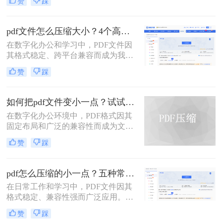
赞
踩
文件时常为我们带来困扰：邮箱附件
仅传输耗时，还可能直接导致发送失
大小限制、微信无法发送、云盘上传
败。
下载耗时、设备存储空间告急。pdf压
pdf文件怎么压缩大小？4个高效传输与存储方法详解！
缩文件怎么压缩最小，成为许多人迫
在数字化办公和学习中，PDF文件因
切需要的技能。
其格式稳定、跨平台兼容而成为我们
日常交流的首选格式。然而，过大的
赞
踩
PDF文件——无论是包含大量高分辨
率图片的学术论文、扫描版的电子
书，还是设计精美的产品手册——都
如何把pdf文件变小一点？试试这两种简单有效的方法压缩大小
会给邮件发送、云端存储和即时传输
在数字化办公环境中，PDF格式因其
带来诸多不便。幸运的是，通过一系
固定布局和广泛的兼容性而成为文档
列高效的方法，我们可以显著减小
分享的理想选择。然而，当PDF文件
PDF文件的体积，而无需牺牲过多的
赞
踩
包含大量图像或复杂排版时，其体积
可读性。那么pdf文件怎么压缩大小
可能会变得非常大，给存储、传输及
呢？本文将深入探讨多种pdf压缩方
处理带来不便。那么如何把pdf文件变
法，从在线工具到专业软件，从自动
pdf怎么压缩的小一点？五种常用有效方法详解！
小一点呢？本文将介绍两种简单有效
优化到手动精调，助您轻松驾驭PDF
在日常工作和学习中，PDF文件因其
的方法来压缩PDF文件大小，帮助您
文件大小。
格式稳定、兼容性强而广泛应用。然
节省空间并提高工作效率。
而，PDF文件体积过大时，会带来诸
赞
踩
多不便，例如传输速度慢、存储空间