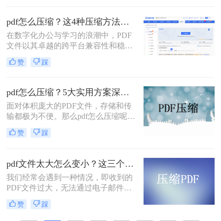
占用多、邮件附件限制等。因此，掌
握压缩PDF文件的方法至关重要。那
pdf怎么压缩？这4种压缩方法助您pdf文件“瘦身”！
么呢？本文将详细介绍多种常用且有
在数字化办公与学习的浪潮中，PDF
效的pdf压缩方法。通过遵循这些指
文件以其卓越的跨平台兼容性和稳定
南，您可以轻松减小PDF文件体积，
的格式呈现，成为了我们日常工作、
提升效率。
赞
踩
学习和交流中不可或缺的载体。然
而，随着高分辨率图像、嵌入字体和
复杂排版的广泛应用，PDF文件的体
pdf怎么压缩？5大实用方案深度解析！
积也日益“臃肿”。一个几十兆甚至上
面对体积庞大的PDF文件，存储和传
百兆的PDF文件，不仅占用宝贵的存
输都极为不便。那么pdf怎么压缩呢？
储空间，更在通过邮件发送、即时通
本文将详解5种主流压缩方案，从原
讯工具传输或上传至云盘时，变得异
赞
踩
理到实操，助您轻松掌握PDF瘦身技
常缓慢且不便。
巧。
pdf文件太大怎么变小？这三个方法都可以缩小！
我们经常会遇到一种情况，即收到的
PDF文件过大，无法通过电子邮件或
其他方式进行传输。那么，pdf文件太
赞
踩
大怎么变小呢？在本文中，我们将向
您介绍一些有效的方法，可以帮助您