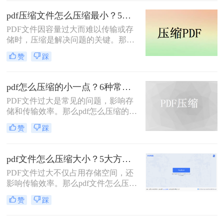
个重要的PDF文件，可能因为包含高
清图片、复杂图表或嵌入字体而体积
pdf压缩文件怎么压缩最小？5个常用方法全解析！
庞大，动辄几十兆甚至上百兆。无论
PDF文件因容量过大而难以传输或存
是通过电子邮件发送（通常有附件大
储时，压缩是解决问题的关键。那么
小限制）、上传至学习平台还是提交
pdf压缩文件怎么压缩最小呢？本文将
至企业系统，文件大小限制（如常见
赞
踩
介绍几种高效压缩PDF的方法，帮助
的5MB）往往是一道难以逾越的关
你快速实现最小化压缩。
卡。那么pdf压缩文件怎么压缩到小于
5M呢？
pdf怎么压缩的小一点？6种常用方案详解！
PDF文件过大是常见的问题，影响存
储和传输效率。那么pdf怎么压缩的小
一点呢？本文将详解6种主流压缩方
赞
踩
案，助你快速解决文件体积过大的困
扰。
pdf文件怎么压缩大小？5大方法深度解析与实操指南！
PDF文件过大不仅占用存储空间，还
影响传输效率。那么pdf文件怎么压缩
大小呢？本文将系统介绍5种主流压
赞
踩
缩方法，助你精准平衡文件体积与质
量。