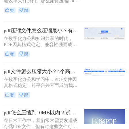
输效率大打折扣。那么如何压缩pdf文
格限制，最常见的门槛就是5MB。一
件大小呢？本文为您梳理6种主流压
个几十兆甚至上百兆的PDF文件，不
赞
踩
缩方案，从原理到实操，助您轻松掌
仅传输耗时，还可能直接导致发送失
握PDF文件压缩技巧。
败。
pdf压缩文件怎么压缩最小？有效压缩方法终极指南！
在数字化办公和知识共享的时代，
PDF因其格式稳定、兼容性强而成为
文档传输的首选。然而，庞大的PDF
赞
踩
文件时常为我们带来困扰：邮箱附件
大小限制、微信无法发送、云盘上传
下载耗时、设备存储空间告急。pdf压
pdf文件怎么压缩大小？4个高效传输与存储方法详解！
缩文件怎么压缩最小，成为许多人迫
在数字化办公和学习中，PDF文件因
切需要的技能。
其格式稳定、跨平台兼容而成为我们
日常交流的首选格式。然而，过大的
赞
踩
PDF文件——无论是包含大量高分辨
率图片的学术论文、扫描版的电子
书，还是设计精美的产品手册——都
pdf怎么压缩到10MB以内？试试这4个压缩方法！
会给邮件发送、云端存储和即时传输
在日常工作中，我们常常需要发送或
带来诸多不便。幸运的是，通过一系
存储PDF文件，但有时这些文件可能
列高效的方法，我们可以显著减小