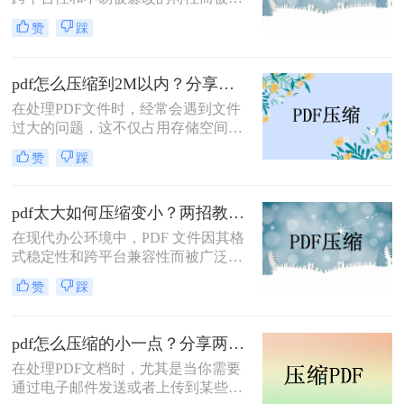
泛使用。然而，有时PDF文件过大，
赞
踩
会给传输和存储带来不便。那么pdf怎
么压缩的小一点呢？本文将介绍四种
将PDF压缩得更小的方法。
pdf怎么压缩到2M以内？分享两种实用压缩方法！
在处理PDF文件时，经常会遇到文件
过大的问题，这不仅占用存储空间，
还影响文件的传输速度。为了满足特
赞
踩
定需求，将PDF文件压缩到2M以内变
得尤为重要。那么pdf怎么压缩到2M
以内呢？本文将介绍两种常用的PDF
pdf太大如何压缩变小？两招教你轻松压缩！
压缩方法。
在现代办公环境中，PDF 文件因其格
式稳定性和跨平台兼容性而被广泛使
用。然而，当这些文件变得过大时，
赞
踩
它们不仅占用大量存储空间，而且在
网络上传输时效率低下，甚至无法上
传到某些平台。因此，掌握pdf太大如
pdf怎么压缩的小一点？分享两种实用压缩方法！
何压缩变小是十分必要的。本文将介
在处理PDF文档时，尤其是当你需要
绍两种实用的方法来解决这个问题，
通过电子邮件发送或者上传到某些对
帮助您轻松完成 PDF 文件的压缩。