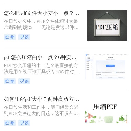
呢？为了满足不同的需求，本文将介
绍三种实用的PDF压缩方法，帮助您
怎么把pdf文件大小变小一点？四种方法对比，一看就懂！
轻松将PDF文件压缩得更小。
在日常办公中，PDF文件体积过大是
常遇到的烦恼——无论是发送邮件受
限于附件大小，还是上传系统提示文
赞
踩
件超限，都让人头疼。那么，怎么把
PDF文件大小变小一点呢？本文将先
给出四种方案的直观对比，再逐一拆
pdf怎么压缩的小一点？6种实用方法详解（2026最新）
解操作步骤，您可根据文件数量、压
缩质量要求和隐私需求快速选择最合
PDF怎么压缩的小一点？最直接的方
适的方法。
法是用在线压缩工具或专业软件对
PDF文件进行重新编码和优化，通过
赞
踩
降低图片分辨率、压缩内嵌字体、去
除冗余数据等方式，可以在保持内容
可读的前提下将文件体积缩小到原来
如何压缩pdf大小？两种高效方法详解！
的10%~50%。
在日常生活和工作中，我们经常会遇
到PDF文件过大的问题，这不仅占用
了大量的存储空间，还降低了文件的
赞
踩
传输效率。因此，掌握几种有效的