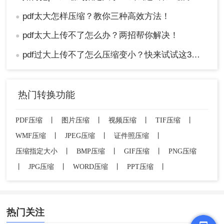
pdf太大怎样压缩？教你三种高效方法！
●
pdf太大上传不了怎么办？两招帮你解决！
●
pdf过大上传不了怎么压缩变小？快来试试这3种压缩方法！
●
热门转换功能
PDF压缩
丨
图片压缩
丨
视频压缩
丨
TIF压缩
丨
WMF压缩
丨
JPEG压缩
丨
证件照压缩
丨
压缩指定大小
丨
BMP压缩
丨
GIF压缩
丨
PNG压缩
丨
JPG压缩
丨
WORD压缩
丨
PPT压缩
丨
热门关注