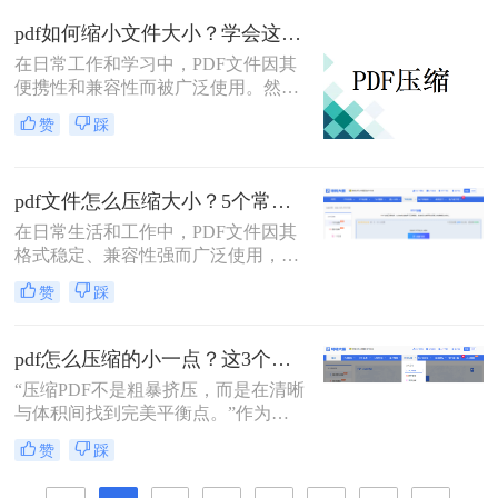
因PDF体积问题导致工作延误，但
pdf如何缩小文件大小？学会这4个方法就够了！
90%的压缩方案却陷入“牺牲质
在日常工作和学习中，PDF文件因其
量”或“操作繁琐”的陷阱。
便携性和兼容性而被广泛使用。然
而，随着文件内容的增加，PDF文件
赞
踩
的大小往往会变得庞大，这不仅影响
存储和传输效率，还可能导致打开和
编辑的困难。那么pdf如何缩小文件大
pdf文件怎么压缩大小？5个常用有效方法全解析！
小呢？本文将介绍四种简单实用的方
法，帮助您在保持文件质量的同时减
在日常生活和工作中，PDF文件因其
小PDF文件的大小。
格式稳定、兼容性强而广泛使用，但
过大的文件体积常导致传输慢、存储
赞
踩
不便。压缩PDF大小成为一项实用技
能。那么pdf文件怎么压缩大小呢？本
文将详细介绍几种常用有效方法，帮
pdf怎么压缩的小一点？这3个高效方法让文件“瘦身”不损质！
助您快速减小PDF体积，提升效率。
​“压缩PDF不是粗暴挤压，而是在清晰
无论您是办公人员、学生还是普通用
与体积间找到完美平衡点。”作为一
户，都能找到适合自己的解决方案。
名深耕办公软件测评多年的博主，小
赞
踩
编每天都会收到大量关于PDF处理的
咨询。其中“PDF体积太大无法传