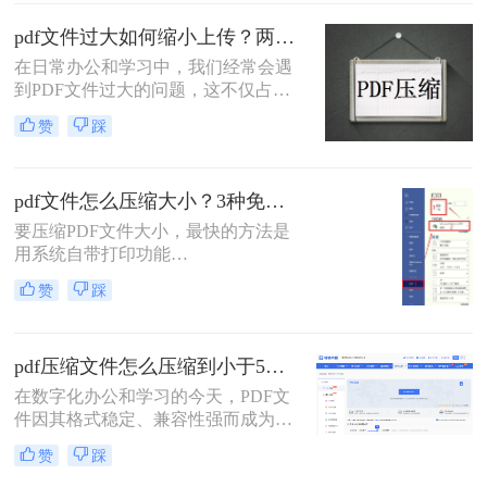
PDF压缩方法显得尤为重要。那么如
何压缩pdf大小呢？本文将介绍两种常
pdf文件过大如何缩小上传？两种缩小并上传的有效方法!
用的PDF压缩方法，以帮助您更好地
在日常办公和学习中，我们经常会遇
压缩PDF文件。
到PDF文件过大的问题，这不仅占用
了大量的存储空间，还影响了文件的
赞
踩
上传速度和分享效率。那么pdf文件过
大如何缩小上传呢？本文将介绍两种
缩小PDF文件大小的方法，帮助您轻
pdf文件怎么压缩大小？3种免费+1种专业方法全攻略（附决策表）！
松解决PDF文件过大的问题。
要压缩PDF文件大小，最快的方法是
用系统自带打印功能
（Windows/macOS均支持）或在线免
赞
踩
费工具（如PDFmao、转转大师）直
接降低文件体积；若需批量处理、无
损压缩或超过免费限制，推荐使用专
pdf压缩文件怎么压缩到小于5M？4种压缩方法终极指南！
业软件「转转大师PDF转换器」——
它支持自定义压缩等级、图片重采
在数字化办公和学习的今天，PDF文
样，且完全本地处理，安全无广告。
件因其格式稳定、兼容性强而成为我
下面用一张决策表帮你3秒定位自己
们日常传输文档的首选。然而，我们
赞
踩
的需求，然后逐一详解每种方法的具
常常会遇到一个令人头疼的问题：一
体操作。