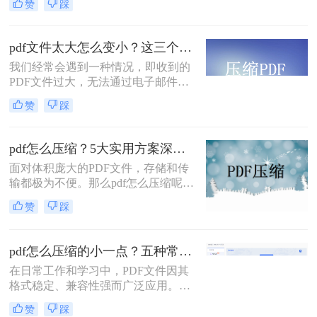
赞
踩
而，过大的PDF文件常常带来诸多不
便，例如占用过多存储空间、拖慢系
统响应、导致电子邮件附件发送失败
pdf文件太大怎么变小？这三个方法都可以缩小！
或严重影响网络传输与下载效率。因
我们经常会遇到一种情况，即收到的
此，掌握高效、可靠的pdf压缩技术，
PDF文件过大，无法通过电子邮件或
对于提升个人与团队的工作效率至关
其他方式进行传输。那么，pdf文件太
重要。那么如何压缩pdf文件大小呢？
赞
踩
大怎么变小呢？在本文中，我们将向
本文将深入探讨多种主流且高效的
您介绍一些有效的方法，可以帮助您
PDF压缩方法，从在线工具、专业软
压缩PDF文件并减小文件大小。
件到命令行技术与预处理技巧，为您
pdf怎么压缩？5大实用方案深度解析！
提供一个全面、详尽的解决方案库。
面对体积庞大的PDF文件，存储和传
输都极为不便。那么pdf怎么压缩呢？
本文将详解5种主流压缩方案，从原
赞
踩
理到实操，助您轻松掌握PDF瘦身技
巧。
pdf怎么压缩的小一点？五种常用有效方法详解！
在日常工作和学习中，PDF文件因其
格式稳定、兼容性强而广泛应用。然
而，PDF文件体积过大时，会带来诸
赞
踩
多不便，例如传输速度慢、存储空间