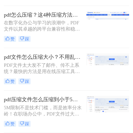
占用多、邮件附件限制等。因此，掌
握压缩PDF文件的方法至关重要。那
pdf怎么压缩？这4种压缩方法助您pdf文件“瘦身”！
么呢？本文将详细介绍多种常用且有
在数字化办公与学习的浪潮中，PDF
效的pdf压缩方法。通过遵循这些指
文件以其卓越的跨平台兼容性和稳定
南，您可以轻松减小PDF文件体积，
的格式呈现，成为了我们日常工作、
提升效率。
赞
踩
学习和交流中不可或缺的载体。然
而，随着高分辨率图像、嵌入字体和
复杂排版的广泛应用，PDF文件的体
pdf文件怎么压缩大小？不用乱试！这几个实测有用！
积也日益“臃肿”。一个几十兆甚至上
PDF文件太大发不了邮件、传不上系
百兆的PDF文件，不仅占用宝贵的存
统？最快的方法是用在线压缩工具，
储空间，更在通过邮件发送、即时通
推荐转转大师——不用安装软件，打
讯工具传输或上传至云盘时，变得异
赞
踩
开网页就能压缩，操作简单，几步搞
常缓慢且不便。
定。下面把4种方法的详细操作步骤
全部列出来，照着做就行。
pdf压缩文件怎么压缩到小于5M？4招高效实用技巧轻松搞定！
5M限制不是技术门槛，而是效率分水
岭！在职场办公中，PDF文件过大
（超5M）常成为“隐形绊脚石”——邮
赞
踩
件发送失败、云端存储受限、协作效
率骤降。据行业调研，78%的职场人