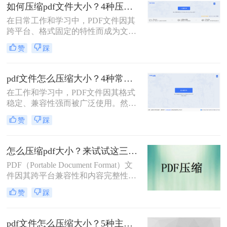
如何压缩pdf文件大小？4种压缩方法详解！
在日常工作和学习中，PDF文件因其
跨平台、格式固定的特性而成为文档
交换的首选格式。然而，过大的PDF
赞
踩
文件常常带来诸多不便，无论是通过
电子邮件发送、上传至网络平台还是
存储在有限的设备空间中，都会遇到
pdf文件怎么压缩大小？4种常用压缩方法详解！
限制。因此，掌握如何压缩pdf文件大
在工作和学习中，PDF文件因其格式
小的技能显得至关重要。
稳定、兼容性强而被广泛使用。然
而，PDF文件体积过大常会导致存储
赞
踩
空间不足、传输速度慢等问题。那么
pdf文件怎么压缩大小呢？本文整理了
4种常用的PDF压缩方法，帮助您快速
怎么压缩pdf大小？来试试这三种压缩方式！
减小文件大小。
PDF（Portable Document Format）文
件因其跨平台兼容性和内容完整性而
广泛应用于各种场合。然而，随着
赞
踩
PDF文件中包含的图片、图表、字体
等资源越来越多，文件体积也逐渐增
大，给存储和传输带来了不便。那么
pdf文件怎么压缩大小？5种主流压缩方法分享！