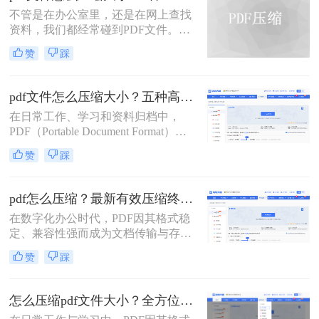
怎么压缩pdf大小呢？为了解决这个问
不管是在办公室里，还是在网上查找
题，本文将介绍三种压缩PDF大小的
资料，我们都经常碰到PDF文件。在
方法。
工作中，发送邮件需要PDF文件格
赞
踩
式，但太大的PDF文件也是一个棘手
的问题。多数企业邮箱中传附件大小
被限制为5M，否则就发送不了。若能
pdf文件怎么压缩大小？五种高效方法全面解析与实战！
pdf文件怎么压缩大小，那就可轻松上
在日常工作、学习和资料归档中，
传。在今天，我们将分享两种简单的
PDF（Portable Document Format）因
pdf文件压缩方式。
其跨平台、格式固定的特性而成为最
赞
踩
常用的文件格式之一。然而，随之而
来的问题是PDF文件体积往往过大，
不仅占用存储空间，更在邮件发送、
pdf怎么压缩？最新有效压缩终极指南！
即时通讯传输和网页上传时带来诸多
在数字化办公时代，PDF因其格式稳
不便。如何在不显著损失质量的前提
定、兼容性强而成为文档传输与存档
下，有效“瘦身”PDF文件，已成为一
的首选。然而，高分辨率图片、嵌入
项必备技能。
赞
踩
字体和多媒体内容也使得PDF文件体
积动辄数十兆甚至上百兆，给邮件发
送、云端存储和即时分享带来了巨大
怎么压缩pdf文件大小？全方位高效压缩方法终极指南！
困扰。如何高效、无损（或视觉无