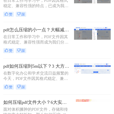
在日常工作与学习中，PDF因其格式
损）地压缩PDF，成为一个普遍需
稳定、兼容性强的特点，已成为我们
求。那么pdf怎么压缩呢？
分享文档、报告和论文的首选格式。
赞
踩
然而，过大的PDF文件常常会带来诸
多不便：堵塞邮箱附件、拖慢传输速
度、占用大量存储空间，甚至可能超
pdf怎么压缩的小一点？大幅减小文件体积的有效方法全解析！
出某些平台的上传限制。因此，掌握
在日常工作和学习中，PDF文件因其
怎么压缩pdf文件大小的技能显得至关
格式稳定、兼容性强而成为我们分享
重要。
文档、报告和资料的首选格式。然
赞
踩
而，随之而来的问题也显而易见：过
大的PDF文件不仅占用存储空间，更
在通过邮件发送、即时通讯工具传输
pdf如何压缩到5m以下？3 大方法手把手教，轻松过平台限制！
或上传至云平台时受到限制，严重影
在数字化办公和学术交流日益频繁的
响效率。因此，pdf怎么压缩的小一
今天，PDF文件因其格式稳定、兼容
点，成为一项必备技能。
性强而成为我们传递信息的主要载
赞
踩
体。然而，一个棘手的问题常常困扰
着我们：文件体积过大。无论是通过
电子邮件发送简历、在学术平台提交
如何压缩pdf文件大小？6大实用压缩方案深度解析！
论文，还是在微信等即时通讯工具中
面对体积臃肿的PDF文件，存储和传
分享资料，平台往往对附件大小有严