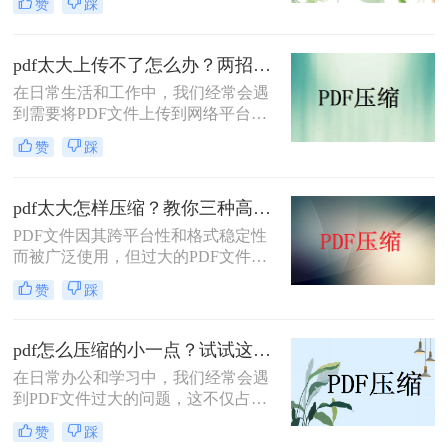
赞
踩
文将介绍几种常见的PDF压缩方法。
pdf太大上传不了怎么办？两招帮你解决！
在日常生活和工作中，我们经常会遇
到需要将PDF文件上传到网络平台或
发送给他人的情况。然而，有时PDF
赞
踩
文件过大，导致无法顺利上传或发
送。那么pdf太大上传不了怎么办呢？
本文将介绍两种解决PDF文件过大无
pdf太大怎样压缩？教你三种高效方法！
法上传的方法，帮助你轻松应对这一
PDF文件因其跨平台性和格式稳定性
问题。
而被广泛使用，但过大的PDF文件不
仅占用存储空间，还会影响传输速度
赞
踩
和加载速度。为了解决pdf太大怎样压
缩问题，本文将介绍三种压缩PDF文
件的方法。
pdf怎么压缩的小一点？试试这三种实用压缩方法！
在日常办公和学习中，我们经常会遇
到PDF文件过大的问题，这不仅占用
了大量的存储空间，还影响了文件的
赞
踩
传输速度。那么pdf怎么压缩的小一点