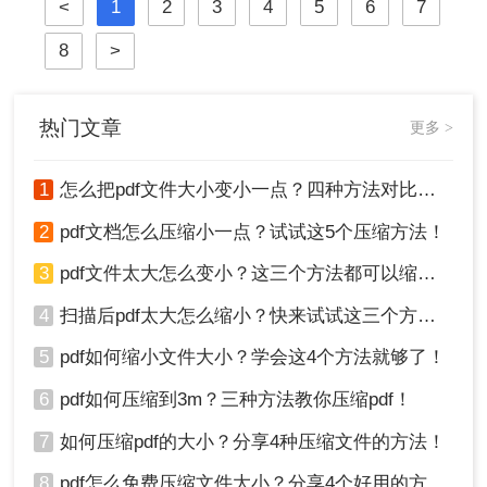
<
1
2
3
4
5
6
7
输”“压缩后清晰度暴跌” 成了最高频
的痛点。那么pdf怎么压缩的小一点
8
>
呢？今天我将结合实测数据，分享3
个亲测有效的pdf压缩方法，助你实
现“秒传文件不模糊”！
热门文章
更多 >
1
怎么把pdf文件大小变小一点？四种方法对比，一看就懂！
2
pdf文档怎么压缩小一点？试试这5个压缩方法！
3
pdf文件太大怎么变小？这三个方法都可以缩小！
4
扫描后pdf太大怎么缩小？快来试试这三个方法！
5
pdf如何缩小文件大小？学会这4个方法就够了！
6
pdf如何压缩到3m？三种方法教你压缩pdf！
7
如何压缩pdf的大小？分享4种压缩文件的方法！
8
pdf怎么免费压缩文件大小？分享4个好用的方法，简单又快捷！