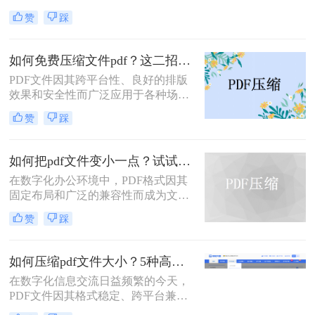
会过大，导致传输不便或者占用过多
PDF文件的体积，而无需牺牲过多的
赞
踩
存储空间。为了应对这种情况，我们
可读性。那么pdf文件怎么压缩大小
需要掌握一些有效的PDF压缩技巧，
呢？本文将深入探讨多种pdf压缩方
确保文件大小不超过10MB。那么pdf
法，从在线工具到专业软件，从自动
如何免费压缩文件pdf？这二招快来看！
怎么压缩到10MB以内呢？本文将介
优化到手动精调，助您轻松驾驭PDF
PDF文件因其跨平台性、良好的排版
绍几种常用的PDF压缩方法。
文件大小。
效果和安全性而广泛应用于各种场
合。然而，过大的PDF文件可能会给
赞
踩
传输和存储带来不便。那么如何免费
压缩文件pdf呢？本文将介绍三种免费
压缩PDF文件的方法，帮助您轻松解
如何把pdf文件变小一点？试试这两种简单有效的方法压缩大小
决PDF文件过大的问题。
在数字化办公环境中，PDF格式因其
固定布局和广泛的兼容性而成为文档
分享的理想选择。然而，当PDF文件
赞
踩
包含大量图像或复杂排版时，其体积
可能会变得非常大，给存储、传输及
处理带来不便。那么如何把pdf文件变
如何压缩pdf文件大小？5种高效压缩全面解析！
小一点呢？本文将介绍两种简单有效
在数字化信息交流日益频繁的今天，
的方法来压缩PDF文件大小，帮助您
PDF文件因其格式稳定、跨平台兼容
节省空间并提高工作效率。
的特性而成为文档分发的首选。然