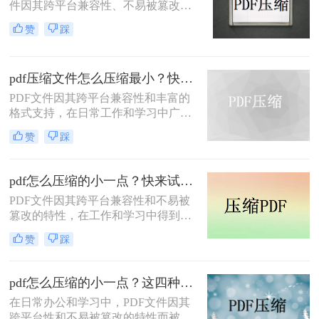
件因其跨平台兼容性、不易被篡改的
特性以及保持文档格式一致性的能
赞
踩
力，在日常办公和文件分享中得到了
广泛应用。然而，有时我们需要将
PDF文件压缩到较小的大小，以便于
pdf压缩文件怎么压缩最小？快来试着使用这三种压缩方法！
上传、发送或存储。那么pdf怎么压缩
到500k以下呢？本文将介绍两种将
PDF文件因其跨平台兼容性和丰富的
PDF文件压缩到500K以下的方法。
格式支持，在日常工作和学习中广泛
应用。然而，有时我们需要将PDF文
赞
踩
件压缩到最小，以便更高效地存储和
传输。那么pdf压缩文件怎么压缩最小
呢？本文将介绍三种实用的PDF压缩
pdf怎么压缩的小一点？快来试试这4种压缩方法！
方法。
PDF文件因其跨平台兼容性和不易被
篡改的特性，在工作和学习中得到了
广泛应用。然而，PDF文件有时体积
赞
踩
过大，不便于存储和传输。那么pdf怎
么压缩的小一点呢？本文将介绍四种
有效的PDF压缩方法。
pdf怎么压缩的小一点？这四种压缩方法了解一下
在日常办公和学习中，PDF文件因其
跨平台性和不易被篡改的特性而被广