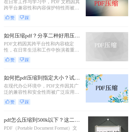
在日常工作与学习中，PDF 文档因其
跨平台兼容性和内容保护特性而被广
泛使用。然而，当 PDF 文件中包含大
赞
踩
量高分辨率图片、内嵌字体或复杂图
形时，文件体积往往变得十分庞大，
不仅占用存储空间，还经常因超过邮
如何压缩pdf？分享二种好用压缩方法！
箱附件限制或上传耗时过长而影响办
PDF文档因其跨平台性和内容稳定
公效率。那么PDF 文档怎么压缩小一
性，在日常生活和工作中扮演着重要
点呢？本文从压缩效果、操作难度、
角色。然而，有时PDF文件过大，会
处理速度、隐私安全四个维度，对比
赞
踩
影响传输速度或占用过多存储空间。
五种主流压缩方案，帮助您根据实际
那么如何压缩pdf呢？本文将介绍两种
场景快速选择最合适的方法。
压缩PDF的方法。
如何把pdf压缩到指定大小？试试这4种压缩方法！
在现代办公环境中，PDF文件因其广
泛的兼容性和安全性而被广泛应用。
然而，当这些文件过大时，会带来传
赞
踩
输不便、占用过多存储空间等问题。
因此，学会如何把pdf压缩到指定大小
变得尤为重要。本文将详细介绍四种
pdf怎么压缩到500k以下？这二种压缩方法你可以轻松学会！
常用的方法，帮助您轻松应对这一挑
PDF（Portable Document Format）文
战。