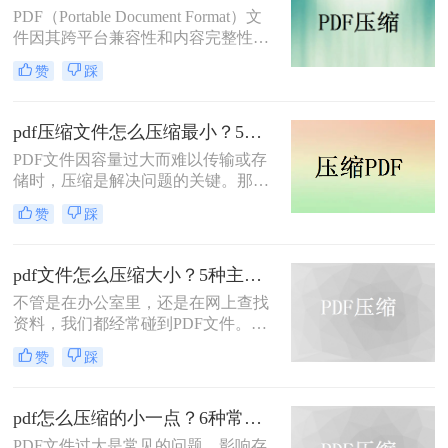
PDF（Portable Document Format）文
件因其跨平台兼容性和内容完整性而
广泛应用于各种场合。然而，随着
赞
踩
PDF文件中包含的图片、图表、字体
等资源越来越多，文件体积也逐渐增
大，给存储和传输带来了不便。那么
pdf压缩文件怎么压缩最小？5个常用方法全解析！
怎么压缩pdf大小呢？为了解决这个问
PDF文件因容量过大而难以传输或存
题，本文将介绍三种压缩PDF大小的
储时，压缩是解决问题的关键。那么
方法。
pdf压缩文件怎么压缩最小呢？本文将
赞
踩
介绍几种高效压缩PDF的方法，帮助
你快速实现最小化压缩。
pdf文件怎么压缩大小？5种主流压缩方法分享！
不管是在办公室里，还是在网上查找
资料，我们都经常碰到PDF文件。在
工作中，发送邮件需要PDF文件格
赞
踩
式，但太大的PDF文件也是一个棘手
的问题。多数企业邮箱中传附件大小
被限制为5M，否则就发送不了。若能
pdf怎么压缩的小一点？6种常用方案详解！
pdf文件怎么压缩大小，那就可轻松上
PDF文件过大是常见的问题，影响存