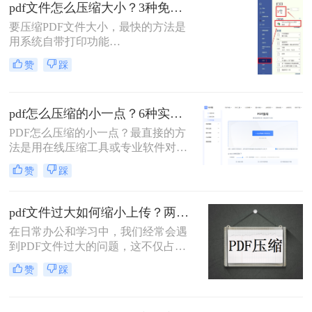
pdf文件怎么压缩大小？3种免费+1种专业方法全攻略（附决策表）！
解操作步骤，您可根据文件数量、压
缩质量要求和隐私需求快速选择最合
要压缩PDF文件大小，最快的方法是
适的方法。
用系统自带打印功能
（Windows/macOS均支持）或在线免
赞
踩
费工具（如PDFmao、转转大师）直
接降低文件体积；若需批量处理、无
损压缩或超过免费限制，推荐使用专
pdf怎么压缩的小一点？6种实用方法详解（2026最新）
业软件「转转大师PDF转换器」——
它支持自定义压缩等级、图片重采
PDF怎么压缩的小一点？最直接的方
样，且完全本地处理，安全无广告。
法是用在线压缩工具或专业软件对
下面用一张决策表帮你3秒定位自己
PDF文件进行重新编码和优化，通过
赞
踩
的需求，然后逐一详解每种方法的具
降低图片分辨率、压缩内嵌字体、去
体操作。
除冗余数据等方式，可以在保持内容
可读的前提下将文件体积缩小到原来
pdf文件过大如何缩小上传？两种缩小并上传的有效方法!
的10%~50%。
在日常办公和学习中，我们经常会遇
到PDF文件过大的问题，这不仅占用
了大量的存储空间，还影响了文件的
赞
踩
上传速度和分享效率。那么pdf文件过
大如何缩小上传呢？本文将介绍两种
缩小PDF文件大小的方法，帮助您轻