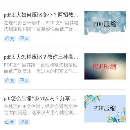
送。那么pdf太大上传不了怎么办呢？
本文将介绍两种解决PDF文件过大无
pdf太大如何压缩变小？两招教你轻松压缩！
法上传的方法，帮助你轻松应对这一
在现代办公环境中，PDF 文件因其格
问题。
式稳定性和跨平台兼容性而被广泛使
用。然而，当这些文件变得过大时，
赞
踩
它们不仅占用大量存储空间，而且在
网络上传输时效率低下，甚至无法上
传到某些平台。因此，掌握pdf太大如
pdf太大怎样压缩？教你三种高效方法！
何压缩变小是十分必要的。本文将介
PDF文件因其跨平台性和格式稳定性
绍两种实用的方法来解决这个问题，
而被广泛使用，但过大的PDF文件不
帮助您轻松完成 PDF 文件的压缩。
仅占用存储空间，还会影响传输速度
赞
踩
和加载速度。为了解决pdf太大怎样压
缩问题，本文将介绍三种压缩PDF文
件的方法。
pdf怎么压缩到2M以内？分享两种实用压缩方法！
在处理PDF文件时，经常会遇到文件
过大的问题，这不仅占用存储空间，
还影响文件的传输速度。为了满足特
赞
踩
定需求，将PDF文件压缩到2M以内变