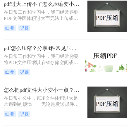
绍三种实用的PDF压缩方法，帮助您
pdf过大上传不了怎么压缩变小？快来试试这3种压缩方法！
轻松将PDF文件压缩得更小。
在日常工作和学习中，我们经常遇到
PDF文件因体积过大而无法上传或分
享的情况。那么pdf过大上传不了怎么
赞
踩
压缩变小呢？为了帮助您轻松应对这
一难题，本文将介绍三种有效的PDF
文件压缩方法。
pdf怎么压缩？分享4种常见压缩方法！
在日常工作和学习中，我们经常需要
将PDF文件压缩以节省存储空间或加
快传输速度。那么pdf怎么压缩呢？本
赞
踩
文将介绍几种常见的PDF压缩方法。
怎么把pdf文件大小变小一点？四种方法对比，一看就懂！
在日常办公中，PDF文件体积过大是
常遇到的烦恼——无论是发送邮件受
限于附件大小，还是上传系统提示文
赞
踩
件超限，都让人头疼。那么，怎么把
PDF文件大小变小一点呢？本文将先
给出四种方案的直观对比，再逐一拆