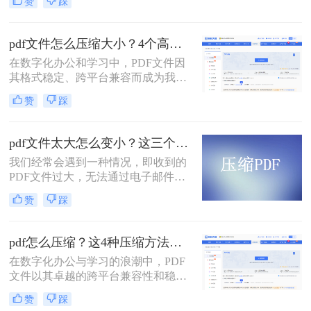
赞
踩
文件时常为我们带来困扰：邮箱附件
大小限制、微信无法发送、云盘上传
下载耗时、设备存储空间告急。pdf压
pdf文件怎么压缩大小？4个高效传输与存储方法详解！
缩文件怎么压缩最小，成为许多人迫
在数字化办公和学习中，PDF文件因
切需要的技能。
其格式稳定、跨平台兼容而成为我们
日常交流的首选格式。然而，过大的
赞
踩
PDF文件——无论是包含大量高分辨
率图片的学术论文、扫描版的电子
书，还是设计精美的产品手册——都
pdf文件太大怎么变小？这三个方法都可以缩小！
会给邮件发送、云端存储和即时传输
我们经常会遇到一种情况，即收到的
带来诸多不便。幸运的是，通过一系
PDF文件过大，无法通过电子邮件或
列高效的方法，我们可以显著减小
其他方式进行传输。那么，pdf文件太
PDF文件的体积，而无需牺牲过多的
赞
踩
大怎么变小呢？在本文中，我们将向
可读性。那么pdf文件怎么压缩大小
您介绍一些有效的方法，可以帮助您
呢？本文将深入探讨多种pdf压缩方
压缩PDF文件并减小文件大小。
法，从在线工具到专业软件，从自动
pdf怎么压缩？这4种压缩方法助您pdf文件“瘦身”！
优化到手动精调，助您轻松驾驭PDF
在数字化办公与学习的浪潮中，PDF
文件大小。
文件以其卓越的跨平台兼容性和稳定
的格式呈现，成为了我们日常工作、
赞
踩
学习和交流中不可或缺的载体。然