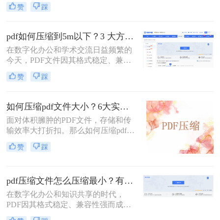
交换的首选格式。然而，过大的PDF
项必备技能。
赞
踩
文件常常带来诸多不便，无论是通过
电子邮件发送、上传至网络平台还是
存储在有限的设备空间中，都会遇到
pdf如何压缩到5m以下？3 大方法手把手教，轻松过平台限制！
限制。因此，掌握如何压缩pdf文件大
在数字化办公和学术交流日益频繁的
小的技能显得至关重要。
今天，PDF文件因其格式稳定、兼容
性强而成为我们传递信息的主要载
赞
踩
体。然而，一个棘手的问题常常困扰
着我们：文件体积过大。无论是通过
电子邮件发送简历、在学术平台提交
如何压缩pdf文件大小？6大实用压缩方案深度解析！
论文，还是在微信等即时通讯工具中
面对体积臃肿的PDF文件，存储和传
分享资料，平台往往对附件大小有严
输效率大打折扣。那么如何压缩pdf文
格限制，最常见的门槛就是5MB。一
件大小呢？本文为您梳理6种主流压
个几十兆甚至上百兆的PDF文件，不
赞
踩
缩方案，从原理到实操，助您轻松掌
仅传输耗时，还可能直接导致发送失
握PDF文件压缩技巧。
败。
pdf压缩文件怎么压缩最小？有效压缩方法终极指南！
在数字化办公和知识共享的时代，
PDF因其格式稳定、兼容性强而成为
文档传输的首选。然而，庞大的PDF