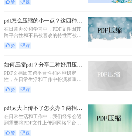
赞
踩
输不便、占用过多存储空间等问题。
因此，学会如何把pdf压缩到指定大小
变得尤为重要。本文将详细介绍四种
pdf怎么压缩的小一点？这四种压缩方法了解一下
常用的方法，帮助您轻松应对这一挑
在日常办公和学习中，PDF文件因其
战。
跨平台性和不易被篡改的特性而被广
泛使用。然而，有时PDF文件过大，
赞
踩
会给传输和存储带来不便。那么pdf怎
么压缩的小一点呢？本文将介绍四种
将PDF压缩得更小的方法。
如何压缩pdf？分享二种好用压缩方法！
PDF文档因其跨平台性和内容稳定
性，在日常生活和工作中扮演着重要
角色。然而，有时PDF文件过大，会
赞
踩
影响传输速度或占用过多存储空间。
那么如何压缩pdf呢？本文将介绍两种
压缩PDF的方法。
pdf太大上传不了怎么办？两招帮你解决！
在日常生活和工作中，我们经常会遇
到需要将PDF文件上传到网络平台或
发送给他人的情况。然而，有时PDF
赞
踩
文件过大，导致无法顺利上传或发