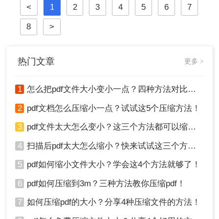
<
1
2
3
4
5
6
7
握压缩PDF文件的方法至关重要。那
么呢？本文将详细介绍多种常用且有
8
>
效的pdf压缩方法。通过遵循这些指
南，您可以轻松减小PDF文件体积，
提升效率。
热门文章
更多 >
1
怎么把pdf文件大小变小一点？四种方法对比，一看就懂！
2
pdf文档怎么压缩小一点？试试这5个压缩方法！
3
pdf文件太大怎么变小？这三个方法都可以缩小！
4
扫描后pdf太大怎么缩小？快来试试这三个方法！
5
pdf如何缩小文件大小？学会这4个方法就够了！
6
pdf如何压缩到3m？三种方法教你压缩pdf！
7
如何压缩pdf的大小？分享4种压缩文件的方法！