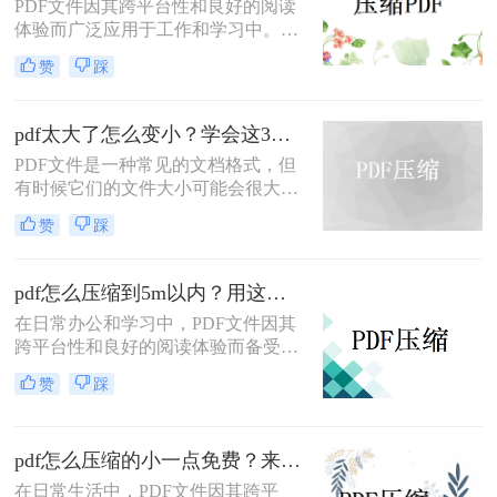
PDF文件因其跨平台性和良好的阅读
体验而广泛应用于工作和学习中。然
而，有时PDF文件体积过大，不仅占
赞
踩
用存储空间，还会影响传输速度。那
么pdf太大了如何免费压缩呢？本文将
介绍两种免费压缩PDF文件的方法。
pdf太大了怎么变小？学会这3个方法就够了！
PDF文件是一种常见的文档格式，但
有时候它们的文件大小可能会很大，
难以通过电子邮件或其他方式共享。
赞
踩
在这种情况下，大家可以使用以下方
法压缩PDF文件，一起来看一下pdf太
大了怎么变小吧。
pdf怎么压缩到5m以内？用这二种压缩方法！
在日常办公和学习中，PDF文件因其
跨平台性和良好的阅读体验而备受欢
迎。然而，有时PDF文件过大，不仅
赞
踩
占用存储空间，还会影响传输速度。
那么pdf怎么压缩到5m以内呢？本文
将介绍两种将PDF文件压缩到5M以内
pdf怎么压缩的小一点免费？来试试这二种压缩方法！
的方法。
在日常生活中，PDF文件因其跨平