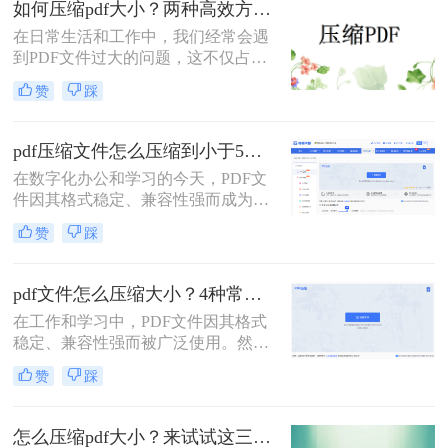
如何压缩pdf大小？两种高效方法详解！
松解决PDF文件过大的问题。
在日常生活和工作中，我们经常会遇
到PDF文件过大的问题，这不仅占用
了大量的存储空间，还降低了文件的
赞
踩
传输效率。因此，掌握几种有效的
PDF压缩方法显得尤为重要。那么如
何压缩pdf大小呢？本文将介绍两种常
pdf压缩文件怎么压缩到小于5M？4种压缩方法终极指南！
用的PDF压缩方法，以帮助您更好地
在数字化办公和学习的今天，PDF文
压缩PDF文件。
件因其格式稳定、兼容性强而成为我
们日常传输文档的首选。然而，我们
赞
踩
常常会遇到一个令人头疼的问题：一
个重要的PDF文件，可能因为包含高
清图片、复杂图表或嵌入字体而体积
pdf文件怎么压缩大小？4种常用压缩方法详解！
庞大，动辄几十兆甚至上百兆。无论
在工作和学习中，PDF文件因其格式
是通过电子邮件发送（通常有附件大
稳定、兼容性强而被广泛使用。然
小限制）、上传至学习平台还是提交
而，PDF文件体积过大常会导致存储
至企业系统，文件大小限制（如常见
赞
踩
空间不足、传输速度慢等问题。那么
的5MB）往往是一道难以逾越的关
pdf文件怎么压缩大小呢？本文整理了
卡。那么pdf压缩文件怎么压缩到小于
4种常用的PDF压缩方法，帮助您快速
5M呢？
怎么压缩pdf大小？来试试这三种压缩方式！
减小文件大小。