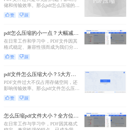
传。在今天，我们将分享两种简单的
储和传输效率。那么pdf怎么压缩的小
pdf文件压缩方式。
一点呢？本文将详解6种主流压缩方
赞
踩
案，助你快速解决文件体积过大的困
扰。
pdf怎么压缩的小一点？大幅减小文件体积的有效方法全解析！
在日常工作和学习中，PDF文件因其
格式稳定、兼容性强而成为我们分享
文档、报告和资料的首选格式。然
赞
踩
而，随之而来的问题也显而易见：过
大的PDF文件不仅占用存储空间，更
在通过邮件发送、即时通讯工具传输
pdf文件怎么压缩大小？5大方法深度解析与实操指南！
或上传至云平台时受到限制，严重影
PDF文件过大不仅占用存储空间，还
响效率。因此，pdf怎么压缩的小一
影响传输效率。那么pdf文件怎么压缩
点，成为一项必备技能。
大小呢？本文将系统介绍5种主流压
赞
踩
缩方法，助你精准平衡文件体积与质
量。
怎么压缩pdf文件大小？全方位高效压缩方法终极指南！
在日常工作与学习中，PDF因其格式
稳定、兼容性强的特点，已成为我们