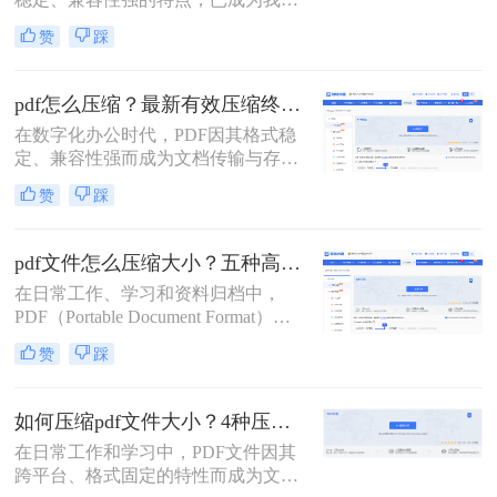
分享文档、报告和论文的首选格式。
赞
踩
然而，过大的PDF文件常常会带来诸
多不便：堵塞邮箱附件、拖慢传输速
度、占用大量存储空间，甚至可能超
pdf怎么压缩？最新有效压缩终极指南！
出某些平台的上传限制。因此，掌握
在数字化办公时代，PDF因其格式稳
怎么压缩pdf文件大小的技能显得至关
定、兼容性强而成为文档传输与存档
重要。
的首选。然而，高分辨率图片、嵌入
赞
踩
字体和多媒体内容也使得PDF文件体
积动辄数十兆甚至上百兆，给邮件发
送、云端存储和即时分享带来了巨大
pdf文件怎么压缩大小？五种高效方法全面解析与实战！
困扰。如何高效、无损（或视觉无
在日常工作、学习和资料归档中，
损）地压缩PDF，成为一个普遍需
PDF（Portable Document Format）因
求。那么pdf怎么压缩呢？
其跨平台、格式固定的特性而成为最
赞
踩
常用的文件格式之一。然而，随之而
来的问题是PDF文件体积往往过大，
不仅占用存储空间，更在邮件发送、
如何压缩pdf文件大小？4种压缩方法详解！
即时通讯传输和网页上传时带来诸多
在日常工作和学习中，PDF文件因其
不便。如何在不显著损失质量的前提
跨平台、格式固定的特性而成为文档
下，有效“瘦身”PDF文件，已成为一