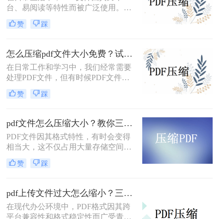
台、易阅读等特性而被广泛使用。然
而，当PDF文件体积过大时，会给存
赞
踩
储和传输带来诸多不便。那么pdf怎么
压缩的小一点免费呢？本文将介绍两
种免费且实用的PDF压缩方法。
怎么压缩pdf文件大小免费？试试这二种压缩方法！
在日常工作和学习中，我们经常需要
处理PDF文件，但有时候PDF文件过
大，不便于传输和存储。那么怎么压
赞
踩
缩pdf文件大小免费呢？本文将介绍两
种免费压缩PDF文件大小的方法。
pdf文件怎么压缩大小？教你三种实用压缩方法！
PDF文件因其格式特性，有时会变得
相当大，这不仅占用大量存储空间，
还可能影响传输速度。那么pdf文件怎
赞
踩
么压缩大小呢？本文将介绍三种有效
的PDF文件压缩方法。
pdf上传文件过大怎么缩小？三招助你轻松缩小！
在现代办公环境中，PDF格式因其跨
平台兼容性和格式稳定性而广受青