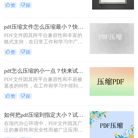
特性以及保持文档格式一致性的能
处理速度、隐私安全四个维度，对比
赞
踩
力，在日常办公和文件分享中得到了
五种主流压缩方案，帮助您根据实际
广泛应用。然而，有时我们需要将
场景快速选择最合适的方法。
PDF文件压缩到较小的大小，以便于
pdf压缩文件怎么压缩最小？快来试着使用这三种压缩方法！
上传、发送或存储。那么pdf怎么压缩
到500k以下呢？本文将介绍两种将
PDF文件因其跨平台兼容性和丰富的
PDF文件压缩到500K以下的方法。
格式支持，在日常工作和学习中广泛
应用。然而，有时我们需要将PDF文
赞
踩
件压缩到最小，以便更高效地存储和
传输。那么pdf压缩文件怎么压缩最小
呢？本文将介绍三种实用的PDF压缩
pdf怎么压缩的小一点？快来试试这4种压缩方法！
方法。
PDF文件因其跨平台兼容性和不易被
篡改的特性，在工作和学习中得到了
广泛应用。然而，PDF文件有时体积
赞
踩
过大，不便于存储和传输。那么pdf怎
么压缩的小一点呢？本文将介绍四种
有效的PDF压缩方法。
如何把pdf压缩到指定大小？试试这4种压缩方法！
在现代办公环境中，PDF文件因其广
泛的兼容性和安全性而被广泛应用。
然而，当这些文件过大时，会带来传