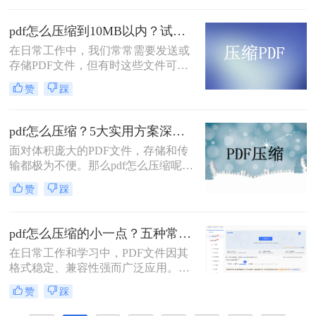
而，随着高分辨率图像、嵌入字体和
复杂排版的广泛应用，PDF文件的体
pdf怎么压缩到10MB以内？试试这4个压缩方法！
积也日益“臃肿”。一个几十兆甚至上
在日常工作中，我们常常需要发送或
百兆的PDF文件，不仅占用宝贵的存
存储PDF文件，但有时这些文件可能
储空间，更在通过邮件发送、即时通
会过大，导致传输不便或者占用过多
讯工具传输或上传至云盘时，变得异
赞
踩
存储空间。为了应对这种情况，我们
常缓慢且不便。
需要掌握一些有效的PDF压缩技巧，
确保文件大小不超过10MB。那么pdf
pdf怎么压缩？5大实用方案深度解析！
怎么压缩到10MB以内呢？本文将介
面对体积庞大的PDF文件，存储和传
绍几种常用的PDF压缩方法。
输都极为不便。那么pdf怎么压缩呢？
本文将详解5种主流压缩方案，从原
赞
踩
理到实操，助您轻松掌握PDF瘦身技
巧。
pdf怎么压缩的小一点？五种常用有效方法详解！
在日常工作和学习中，PDF文件因其
格式稳定、兼容性强而广泛应用。然
而，PDF文件体积过大时，会带来诸
赞
踩
多不便，例如传输速度慢、存储空间
占用多、邮件附件限制等。因此，掌