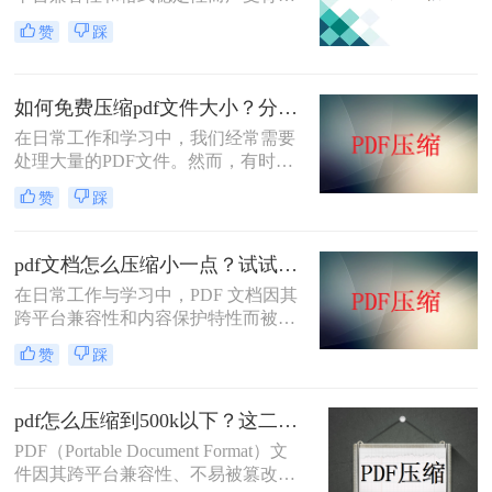
睐。然而，高清图片、复杂布局和丰
赞
踩
富内容往往导致PDF文件体积庞大，
给文档传输和分享带来不便。那么pdf
上传文件过大怎么缩小呢？本文将介
如何免费压缩pdf文件大小？分享二个实用压缩方法！
绍三种简单实用的PDF压缩技巧，助
你轻松优化PDF文件，提升文档传输
在日常工作和学习中，我们经常需要
效率。
处理大量的PDF文件。然而，有时候
PDF文件过大，不仅占用存储空间，
赞
踩
还会影响上传和分享的速度。为了解
决如何免费压缩pdf文件大小问题，本
文将介绍两种免费压缩PDF文件大小
pdf文档怎么压缩小一点？试试这5个压缩方法！
的方法。
在日常工作与学习中，PDF 文档因其
跨平台兼容性和内容保护特性而被广
泛使用。然而，当 PDF 文件中包含大
赞
踩
量高分辨率图片、内嵌字体或复杂图
形时，文件体积往往变得十分庞大，
不仅占用存储空间，还经常因超过邮
pdf怎么压缩到500k以下？这二种压缩方法你可以轻松学会！
箱附件限制或上传耗时过长而影响办
PDF（Portable Document Format）文
公效率。那么PDF 文档怎么压缩小一
件因其跨平台兼容性、不易被篡改的
点呢？本文从压缩效果、操作难度、