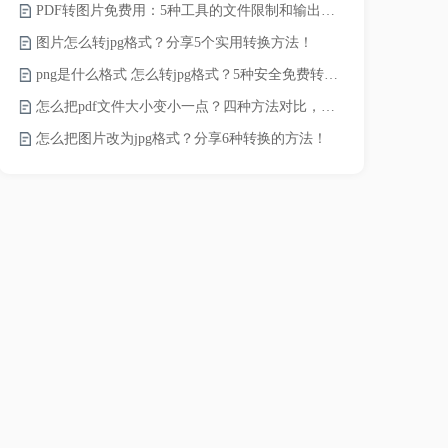
PDF转图片免费用：5种工具的文件限制和输出质量对比！
pdf文件怎
图片怎么转jpg格式？分享5个实用转换方法！
pdf太大了
png是什么格式 怎么转jpg格式？5种安全免费转换方法全解析！
pdf怎么压缩
怎么把pdf文件大小变小一点？四种方法对比，一看就懂！
录的视频太大
怎么把图片改为jpg格式？分享6种转换的方法！