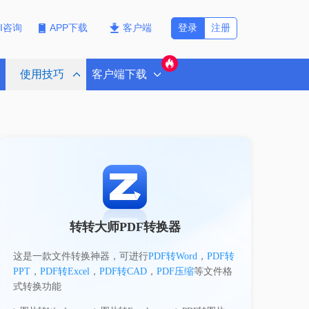
登录
注册
PI咨询
APP下载
客户端
使用技巧
客户端下载
转转大师PDF转换器
这是一款文件转换神器，可进行
PDF转Word
，
PDF转
PPT
，
PDF转Excel
，
PDF转CAD
，
PDF压缩
等文件格
式转换功能