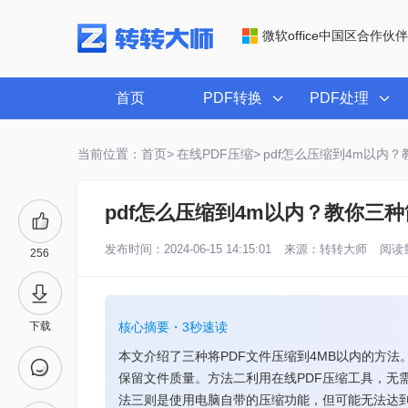
微软office中国区合作伙伴
首页
PDF转换
PDF处理
当前位置：首页>
在线PDF压缩>
pdf怎么压缩到4m以内
pdf怎么压缩到4m以内？教你三
发布时间：2024-06-15 14:15:01
来源：
转转大师
阅读量
256
下载
核心摘要・3秒速读
本文介绍了三种将PDF文件压缩到4MB以内的方法
保留文件质量。方法二利用在线PDF压缩工具，无
法三则是使用电脑自带的压缩功能，但可能无法达