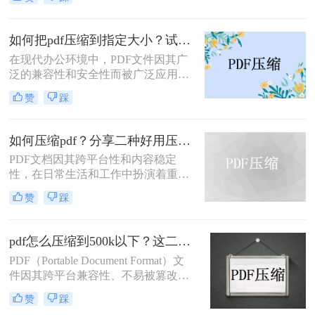
量高分辨率图片、内嵌字体或复杂图
形时，文件体积往往变得十分庞大，
不仅占用存储空间，还经常因超过邮
如何把pdf压缩到指定大小？试试这4种压缩方法！
箱附件限制或上传耗时过长而影响办
在现代办公环境中，PDF文件因其广
公效率。那么PDF 文档怎么压缩小一
泛的兼容性和安全性而被广泛应用。
点呢？本文从压缩效果、操作难度、
然而，当这些文件过大时，会带来传
处理速度、隐私安全四个维度，对比
赞
踩
输不便、占用过多存储空间等问题。
五种主流压缩方案，帮助您根据实际
因此，学会如何把pdf压缩到指定大小
场景快速选择最合适的方法。
变得尤为重要。本文将详细介绍四种
如何压缩pdf？分享二种好用压缩方法！
常用的方法，帮助您轻松应对这一挑
PDF文档因其跨平台性和内容稳定
战。
性，在日常生活和工作中扮演着重要
角色。然而，有时PDF文件过大，会
赞
踩
影响传输速度或占用过多存储空间。
那么如何压缩pdf呢？本文将介绍两种
压缩PDF的方法。
pdf怎么压缩到500k以下？这二种压缩方法你可以轻松学会！
PDF（Portable Document Format）文
件因其跨平台兼容性、不易被篡改的
特性以及保持文档格式一致性的能
赞
踩
力，在日常办公和文件分享中得到了