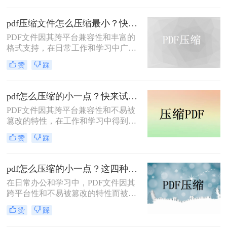
广泛应用。然而，有时我们需要将
PDF文件压缩到较小的大小，以便于
pdf压缩文件怎么压缩最小？快来试着使用这三种压缩方法！
上传、发送或存储。那么pdf怎么压缩
到500k以下呢？本文将介绍两种将
PDF文件因其跨平台兼容性和丰富的
PDF文件压缩到500K以下的方法。
格式支持，在日常工作和学习中广泛
应用。然而，有时我们需要将PDF文
赞
踩
件压缩到最小，以便更高效地存储和
传输。那么pdf压缩文件怎么压缩最小
呢？本文将介绍三种实用的PDF压缩
pdf怎么压缩的小一点？快来试试这4种压缩方法！
方法。
PDF文件因其跨平台兼容性和不易被
篡改的特性，在工作和学习中得到了
广泛应用。然而，PDF文件有时体积
赞
踩
过大，不便于存储和传输。那么pdf怎
么压缩的小一点呢？本文将介绍四种
有效的PDF压缩方法。
pdf怎么压缩的小一点？这四种压缩方法了解一下
在日常办公和学习中，PDF文件因其
跨平台性和不易被篡改的特性而被广
泛使用。然而，有时PDF文件过大，
赞
踩
会给传输和存储带来不便。那么pdf怎
么压缩的小一点呢？本文将介绍四种