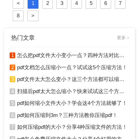
<
1
2
3
4
5
6
7
确保文件大小不超过10MB。那么pdf
法，从在线工具到专业软件，从自动
怎么压缩到10MB以内呢？本文将介
优化到手动精调，助您轻松驾驭PDF
8
>
绍几种常用的PDF压缩方法。
文件大小。
热门文章
更多 >
1
怎么把pdf文件大小变小一点？四种方法对比，一看就懂！
2
pdf文档怎么压缩小一点？试试这5个压缩方法！
3
pdf文件太大怎么变小？这三个方法都可以缩小！
4
扫描后pdf太大怎么缩小？快来试试这三个方法！
5
pdf如何缩小文件大小？学会这4个方法就够了！
6
pdf如何压缩到3m？三种方法教你压缩pdf！
7
如何压缩pdf的大小？分享4种压缩文件的方法！