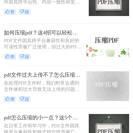
件因其跨平台性、内容一致性和安全
性而被广泛使用。然而，过大的PDF
赞
踩
文件可能会给传输和存储带来不便。
那么如何缩小pdf文件大小呢？本文将
介绍两种缩小PDF文件大小的有效方
如何压缩pdf？这4招可以轻松压缩！
法。
PDF文件因其跨平台兼容性和良好的
可读性而被广泛使用，但过大的PDF
文件可能会给存储和传输带来不便。
赞
踩
那么如何压缩pdf呢？本文将介绍四种
实用的PDF压缩方法。
pdf文件过大上传不了怎么压缩变小？两种压缩方法帮你轻松解决！
在处理PDF文件时，我们时常会遇到
文件体积过大导致无法上传的问题。
那么pdf文件过大上传不了怎么压缩变
赞
踩
小呢？为了帮助大家解决这一困扰，
本文将介绍两种有效的PDF压缩方
法。
pdf怎么压缩的小一点？这5个方法轻松搞定！
在日常工作和学习中，PDF文件因其
跨平台兼容性和格式稳定性而被广泛