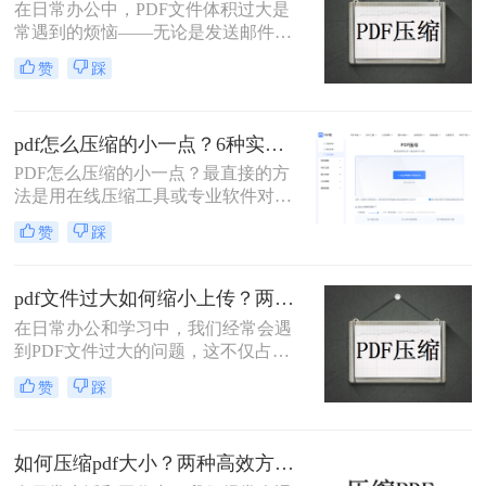
在日常办公中，PDF文件体积过大是
常遇到的烦恼——无论是发送邮件受
限于附件大小，还是上传系统提示文
赞
踩
件超限，都让人头疼。那么，怎么把
PDF文件大小变小一点呢？本文将先
给出四种方案的直观对比，再逐一拆
pdf怎么压缩的小一点？6种实用方法详解（2026最新）
解操作步骤，您可根据文件数量、压
缩质量要求和隐私需求快速选择最合
PDF怎么压缩的小一点？最直接的方
适的方法。
法是用在线压缩工具或专业软件对
PDF文件进行重新编码和优化，通过
赞
踩
降低图片分辨率、压缩内嵌字体、去
除冗余数据等方式，可以在保持内容
可读的前提下将文件体积缩小到原来
pdf文件过大如何缩小上传？两种缩小并上传的有效方法!
的10%~50%。
在日常办公和学习中，我们经常会遇
到PDF文件过大的问题，这不仅占用
了大量的存储空间，还影响了文件的
赞
踩
上传速度和分享效率。那么pdf文件过
大如何缩小上传呢？本文将介绍两种
缩小PDF文件大小的方法，帮助您轻
如何压缩pdf大小？两种高效方法详解！
松解决PDF文件过大的问题。