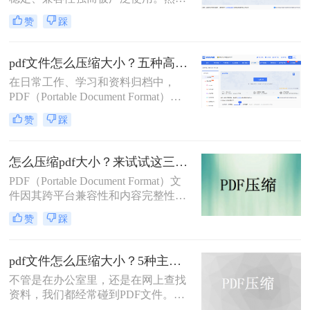
而，PDF文件体积过大常会导致存储
赞
踩
空间不足、传输速度慢等问题。那么
pdf文件怎么压缩大小呢？本文整理了
4种常用的PDF压缩方法，帮助您快速
pdf文件怎么压缩大小？五种高效方法全面解析与实战！
减小文件大小。
在日常工作、学习和资料归档中，
PDF（Portable Document Format）因
其跨平台、格式固定的特性而成为最
赞
踩
常用的文件格式之一。然而，随之而
来的问题是PDF文件体积往往过大，
不仅占用存储空间，更在邮件发送、
怎么压缩pdf大小？来试试这三种压缩方式！
即时通讯传输和网页上传时带来诸多
PDF（Portable Document Format）文
不便。如何在不显著损失质量的前提
件因其跨平台兼容性和内容完整性而
下，有效“瘦身”PDF文件，已成为一
广泛应用于各种场合。然而，随着
项必备技能。
赞
踩
PDF文件中包含的图片、图表、字体
等资源越来越多，文件体积也逐渐增
大，给存储和传输带来了不便。那么
pdf文件怎么压缩大小？5种主流压缩方法分享！
怎么压缩pdf大小呢？为了解决这个问
不管是在办公室里，还是在网上查找
题，本文将介绍三种压缩PDF大小的
资料，我们都经常碰到PDF文件。在
方法。
工作中，发送邮件需要PDF文件格