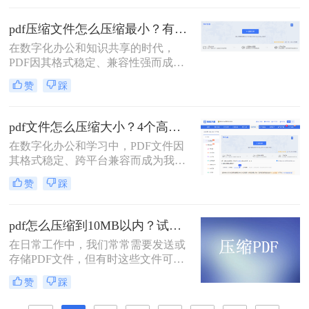
着我们：文件体积过大。无论是通过
电子邮件发送简历、在学术平台提交
pdf压缩文件怎么压缩最小？有效压缩方法终极指南！
论文，还是在微信等即时通讯工具中
在数字化办公和知识共享的时代，
分享资料，平台往往对附件大小有严
PDF因其格式稳定、兼容性强而成为
格限制，最常见的门槛就是5MB。一
文档传输的首选。然而，庞大的PDF
个几十兆甚至上百兆的PDF文件，不
赞
踩
文件时常为我们带来困扰：邮箱附件
仅传输耗时，还可能直接导致发送失
大小限制、微信无法发送、云盘上传
败。
下载耗时、设备存储空间告急。pdf压
pdf文件怎么压缩大小？4个高效传输与存储方法详解！
缩文件怎么压缩最小，成为许多人迫
在数字化办公和学习中，PDF文件因
切需要的技能。
其格式稳定、跨平台兼容而成为我们
日常交流的首选格式。然而，过大的
赞
踩
PDF文件——无论是包含大量高分辨
率图片的学术论文、扫描版的电子
书，还是设计精美的产品手册——都
pdf怎么压缩到10MB以内？试试这4个压缩方法！
会给邮件发送、云端存储和即时传输
在日常工作中，我们常常需要发送或
带来诸多不便。幸运的是，通过一系
存储PDF文件，但有时这些文件可能
列高效的方法，我们可以显著减小
会过大，导致传输不便或者占用过多
PDF文件的体积，而无需牺牲过多的
赞
踩
存储空间。为了应对这种情况，我们
可读性。那么pdf文件怎么压缩大小
需要掌握一些有效的PDF压缩技巧，
呢？本文将深入探讨多种pdf压缩方