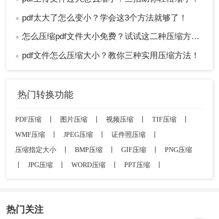
pdf太大了怎么变小？学会这3个方法就够了！
●
怎么压缩pdf文件大小免费？试试这二种压缩方法！
●
pdf文件怎么压缩大小？教你三种实用压缩方法！
●
热门转换功能
PDF压缩
丨
图片压缩
丨
视频压缩
丨
TIF压缩
丨
WMF压缩
丨
JPEG压缩
丨
证件照压缩
丨
压缩指定大小
丨
BMP压缩
丨
GIF压缩
丨
PNG压缩
丨
JPG压缩
丨
WORD压缩
丨
PPT压缩
丨
热门关注