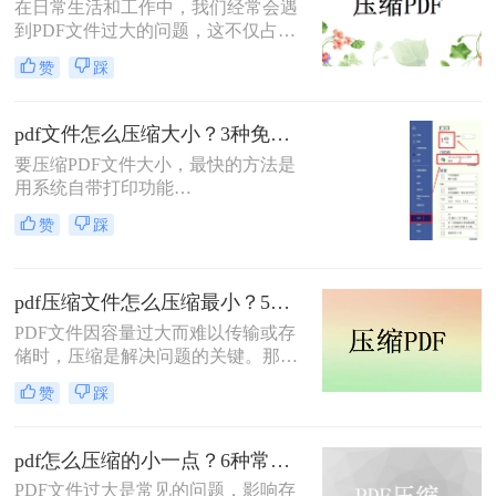
在日常生活和工作中，我们经常会遇
到PDF文件过大的问题，这不仅占用
了大量的存储空间，还降低了文件的
赞
踩
传输效率。因此，掌握几种有效的
PDF压缩方法显得尤为重要。那么如
何压缩pdf大小呢？本文将介绍两种常
pdf文件怎么压缩大小？3种免费+1种专业方法全攻略（附决策表）！
用的PDF压缩方法，以帮助您更好地
要压缩PDF文件大小，最快的方法是
压缩PDF文件。
用系统自带打印功能
（Windows/macOS均支持）或在线免
赞
踩
费工具（如PDFmao、转转大师）直
接降低文件体积；若需批量处理、无
损压缩或超过免费限制，推荐使用专
pdf压缩文件怎么压缩最小？5个常用方法全解析！
业软件「转转大师PDF转换器」——
它支持自定义压缩等级、图片重采
PDF文件因容量过大而难以传输或存
样，且完全本地处理，安全无广告。
储时，压缩是解决问题的关键。那么
下面用一张决策表帮你3秒定位自己
pdf压缩文件怎么压缩最小呢？本文将
赞
踩
的需求，然后逐一详解每种方法的具
介绍几种高效压缩PDF的方法，帮助
体操作。
你快速实现最小化压缩。
pdf怎么压缩的小一点？6种常用方案详解！
PDF文件过大是常见的问题，影响存