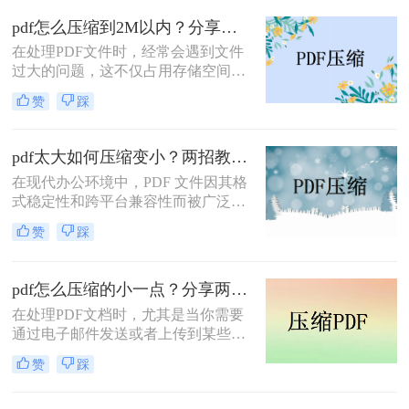
将PDF压缩得更小的方法。
pdf怎么压缩到2M以内？分享两种实用压缩方法！
在处理PDF文件时，经常会遇到文件
过大的问题，这不仅占用存储空间，
还影响文件的传输速度。为了满足特
赞
踩
定需求，将PDF文件压缩到2M以内变
得尤为重要。那么pdf怎么压缩到2M
以内呢？本文将介绍两种常用的PDF
pdf太大如何压缩变小？两招教你轻松压缩！
压缩方法。
在现代办公环境中，PDF 文件因其格
式稳定性和跨平台兼容性而被广泛使
用。然而，当这些文件变得过大时，
赞
踩
它们不仅占用大量存储空间，而且在
网络上传输时效率低下，甚至无法上
传到某些平台。因此，掌握pdf太大如
pdf怎么压缩的小一点？分享两种实用压缩方法！
何压缩变小是十分必要的。本文将介
在处理PDF文档时，尤其是当你需要
绍两种实用的方法来解决这个问题，
通过电子邮件发送或者上传到某些对
帮助您轻松完成 PDF 文件的压缩。
文件大小有限制的平台时，压缩PDF
赞
踩
文件变得尤为重要。那么pdf怎么压缩
的小一点呢？本文将介绍两种有效的