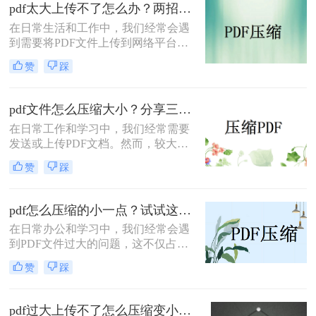
PDF压缩方法。
pdf太大上传不了怎么办？两招帮你解决！
在日常生活和工作中，我们经常会遇
到需要将PDF文件上传到网络平台或
发送给他人的情况。然而，有时PDF
赞
踩
文件过大，导致无法顺利上传或发
送。那么pdf太大上传不了怎么办呢？
本文将介绍两种解决PDF文件过大无
pdf文件怎么压缩大小？分享三种实用压缩方法！
法上传的方法，帮助你轻松应对这一
在日常工作和学习中，我们经常需要
问题。
发送或上传PDF文档。然而，较大的
文件可能会导致传输缓慢或者无法满
赞
踩
足上传限制。那么pdf文件怎么压缩大
小呢？本文将介绍三种有效的PDF压
缩方法，帮助你轻松减小文件大小。
pdf怎么压缩的小一点？试试这三种实用压缩方法！
在日常办公和学习中，我们经常会遇
到PDF文件过大的问题，这不仅占用
了大量的存储空间，还影响了文件的
赞
踩
传输速度。那么pdf怎么压缩的小一点
呢？为了满足不同的需求，本文将介
绍三种实用的PDF压缩方法，帮助您
pdf过大上传不了怎么压缩变小？快来试试这3种压缩方法！