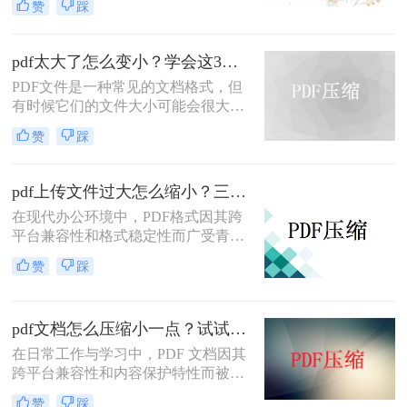
赞
踩
缩pdf文件大小免费呢？本文将介绍两
种免费压缩PDF文件大小的方法。
pdf太大了怎么变小？学会这3个方法就够了！
PDF文件是一种常见的文档格式，但
有时候它们的文件大小可能会很大，
难以通过电子邮件或其他方式共享。
赞
踩
在这种情况下，大家可以使用以下方
法压缩PDF文件，一起来看一下pdf太
大了怎么变小吧。
pdf上传文件过大怎么缩小？三招助你轻松缩小！
在现代办公环境中，PDF格式因其跨
平台兼容性和格式稳定性而广受青
睐。然而，高清图片、复杂布局和丰
赞
踩
富内容往往导致PDF文件体积庞大，
给文档传输和分享带来不便。那么pdf
上传文件过大怎么缩小呢？本文将介
pdf文档怎么压缩小一点？试试这5个压缩方法！
绍三种简单实用的PDF压缩技巧，助
你轻松优化PDF文件，提升文档传输
在日常工作与学习中，PDF 文档因其
效率。
跨平台兼容性和内容保护特性而被广
泛使用。然而，当 PDF 文件中包含大
赞
踩