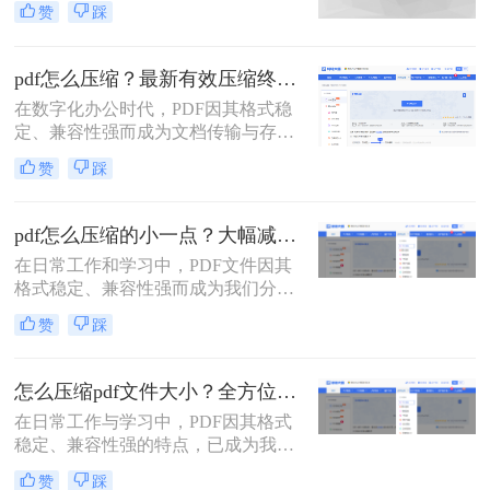
赞
踩
式，但太大的PDF文件也是一个棘手
的问题。多数企业邮箱中传附件大小
被限制为5M，否则就发送不了。若能
pdf怎么压缩？最新有效压缩终极指南！
pdf文件怎么压缩大小，那就可轻松上
在数字化办公时代，PDF因其格式稳
传。在今天，我们将分享两种简单的
定、兼容性强而成为文档传输与存档
pdf文件压缩方式。
的首选。然而，高分辨率图片、嵌入
赞
踩
字体和多媒体内容也使得PDF文件体
积动辄数十兆甚至上百兆，给邮件发
送、云端存储和即时分享带来了巨大
pdf怎么压缩的小一点？大幅减小文件体积的有效方法全解析！
困扰。如何高效、无损（或视觉无
在日常工作和学习中，PDF文件因其
损）地压缩PDF，成为一个普遍需
格式稳定、兼容性强而成为我们分享
求。那么pdf怎么压缩呢？
文档、报告和资料的首选格式。然
赞
踩
而，随之而来的问题也显而易见：过
大的PDF文件不仅占用存储空间，更
在通过邮件发送、即时通讯工具传输
怎么压缩pdf文件大小？全方位高效压缩方法终极指南！
或上传至云平台时受到限制，严重影
在日常工作与学习中，PDF因其格式
响效率。因此，pdf怎么压缩的小一
稳定、兼容性强的特点，已成为我们
点，成为一项必备技能。
分享文档、报告和论文的首选格式。
赞
踩