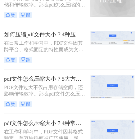
储和传输效率。那么pdf怎么压缩的小
一点呢？本文将详解6种主流压缩方
赞
踩
案，助你快速解决文件体积过大的困
扰。
如何压缩pdf文件大小？4种压缩方法详解！
在日常工作和学习中，PDF文件因其
跨平台、格式固定的特性而成为文档
交换的首选格式。然而，过大的PDF
赞
踩
文件常常带来诸多不便，无论是通过
电子邮件发送、上传至网络平台还是
存储在有限的设备空间中，都会遇到
pdf文件怎么压缩大小？5大方法深度解析与实操指南！
限制。因此，掌握如何压缩pdf文件大
PDF文件过大不仅占用存储空间，还
小的技能显得至关重要。
影响传输效率。那么pdf文件怎么压缩
大小呢？本文将系统介绍5种主流压
赞
踩
缩方法，助你精准平衡文件体积与质
量。
pdf文件怎么压缩大小？4种常用压缩方法详解！
在工作和学习中，PDF文件因其格式
稳定、兼容性强而被广泛使用。然