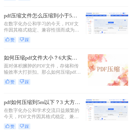
然而，过大的PDF文件常常会带来诸
多不便：堵塞邮箱附件、拖慢传输速
度、占用大量存储空间，甚至可能超
pdf压缩文件怎么压缩到小于5M？4种压缩方法终极指南！
出某些平台的上传限制。因此，掌握
在数字化办公和学习的今天，PDF文
怎么压缩pdf文件大小的技能显得至关
件因其格式稳定、兼容性强而成为我
重要。
们日常传输文档的首选。然而，我们
赞
踩
常常会遇到一个令人头疼的问题：一
个重要的PDF文件，可能因为包含高
清图片、复杂图表或嵌入字体而体积
如何压缩pdf文件大小？6大实用压缩方案深度解析！
庞大，动辄几十兆甚至上百兆。无论
面对体积臃肿的PDF文件，存储和传
是通过电子邮件发送（通常有附件大
输效率大打折扣。那么如何压缩pdf文
小限制）、上传至学习平台还是提交
件大小呢？本文为您梳理6种主流压
至企业系统，文件大小限制（如常见
赞
踩
缩方案，从原理到实操，助您轻松掌
的5MB）往往是一道难以逾越的关
握PDF文件压缩技巧。
卡。那么pdf压缩文件怎么压缩到小于
5M呢？
pdf如何压缩到5m以下？3 大方法手把手教，轻松过平台限制！
在数字化办公和学术交流日益频繁的
今天，PDF文件因其格式稳定、兼容
性强而成为我们传递信息的主要载
赞
踩
体。然而，一个棘手的问题常常困扰