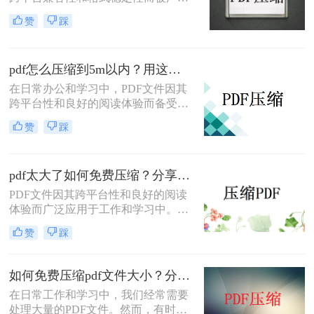
使用。然而，有时候PDF文件的体积
赞
踩
过大，不仅占用大量存储空间，还会
影响文件的传输速度。那么pdf怎么压
缩的小一点呢？本文将详细介绍5种
pdf怎么压缩到5m以内？用这二种压缩方法！
有效的方法，帮助用户轻松压缩PDF
文件，提高工作效率。
在日常办公和学习中，PDF文件因其
跨平台性和良好的阅读体验而备受欢
迎。然而，有时PDF文件过大，不仅
赞
踩
占用存储空间，还会影响传输速度。
那么pdf怎么压缩到5m以内呢？本文
将介绍两种将PDF文件压缩到5M以内
pdf太大了如何免费压缩？分享二种压缩方法！
的方法。
PDF文件因其跨平台性和良好的阅读
体验而广泛应用于工作和学习中。然
而，有时PDF文件体积过大，不仅占
赞
踩
用存储空间，还会影响传输速度。那
么pdf太大了如何免费压缩呢？本文将
介绍两种免费压缩PDF文件的方法。
如何免费压缩pdf文件大小？分享二个实用压缩方法！
在日常工作和学习中，我们经常需要
处理大量的PDF文件。然而，有时候