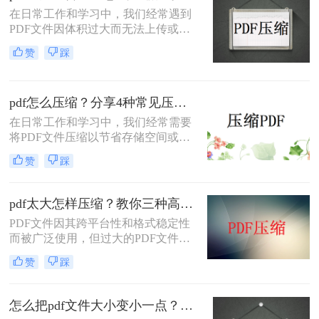
轻松将PDF文件压缩得更小。
在日常工作和学习中，我们经常遇到
PDF文件因体积过大而无法上传或分
享的情况。那么pdf过大上传不了怎么
赞
踩
压缩变小呢？为了帮助您轻松应对这
一难题，本文将介绍三种有效的PDF
文件压缩方法。
pdf怎么压缩？分享4种常见压缩方法！
在日常工作和学习中，我们经常需要
将PDF文件压缩以节省存储空间或加
快传输速度。那么pdf怎么压缩呢？本
赞
踩
文将介绍几种常见的PDF压缩方法。
pdf太大怎样压缩？教你三种高效方法！
PDF文件因其跨平台性和格式稳定性
而被广泛使用，但过大的PDF文件不
仅占用存储空间，还会影响传输速度
赞
踩
和加载速度。为了解决pdf太大怎样压
缩问题，本文将介绍三种压缩PDF文
件的方法。
怎么把pdf文件大小变小一点？四种方法对比，一看就懂！