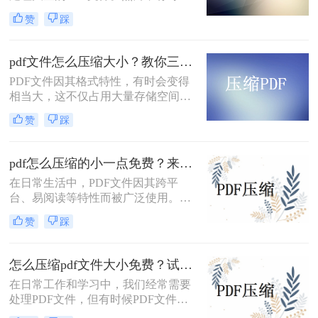
PDF文件过大，不仅占用存储空间，
赞
踩
还会影响上传和分享的速度。为了解
决如何免费压缩pdf文件大小问题，本
文将介绍两种免费压缩PDF文件大小
pdf文件怎么压缩大小？教你三种实用压缩方法！
的方法。
PDF文件因其格式特性，有时会变得
相当大，这不仅占用大量存储空间，
还可能影响传输速度。那么pdf文件怎
赞
踩
么压缩大小呢？本文将介绍三种有效
的PDF文件压缩方法。
pdf怎么压缩的小一点免费？来试试这二种压缩方法！
在日常生活中，PDF文件因其跨平
台、易阅读等特性而被广泛使用。然
而，当PDF文件体积过大时，会给存
赞
踩
储和传输带来诸多不便。那么pdf怎么
压缩的小一点免费呢？本文将介绍两
种免费且实用的PDF压缩方法。
怎么压缩pdf文件大小免费？试试这二种压缩方法！
在日常工作和学习中，我们经常需要
处理PDF文件，但有时候PDF文件过
大，不便于传输和存储。那么怎么压