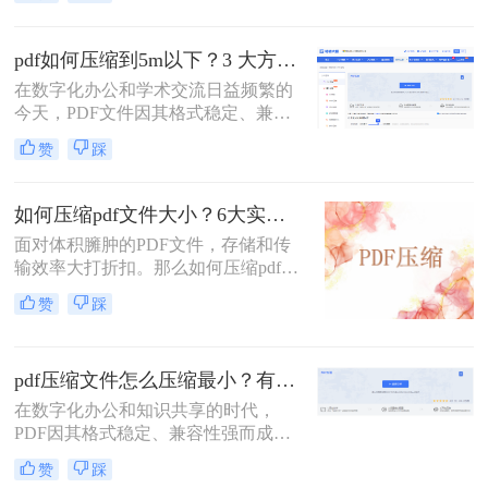
案，助你快速解决文件体积过大的困
扰。
pdf如何压缩到5m以下？3 大方法手把手教，轻松过平台限制！
在数字化办公和学术交流日益频繁的
今天，PDF文件因其格式稳定、兼容
性强而成为我们传递信息的主要载
赞
踩
体。然而，一个棘手的问题常常困扰
着我们：文件体积过大。无论是通过
电子邮件发送简历、在学术平台提交
如何压缩pdf文件大小？6大实用压缩方案深度解析！
论文，还是在微信等即时通讯工具中
面对体积臃肿的PDF文件，存储和传
分享资料，平台往往对附件大小有严
输效率大打折扣。那么如何压缩pdf文
格限制，最常见的门槛就是5MB。一
件大小呢？本文为您梳理6种主流压
个几十兆甚至上百兆的PDF文件，不
赞
踩
缩方案，从原理到实操，助您轻松掌
仅传输耗时，还可能直接导致发送失
握PDF文件压缩技巧。
败。
pdf压缩文件怎么压缩最小？有效压缩方法终极指南！
在数字化办公和知识共享的时代，
PDF因其格式稳定、兼容性强而成为
文档传输的首选。然而，庞大的PDF
赞
踩
文件时常为我们带来困扰：邮箱附件