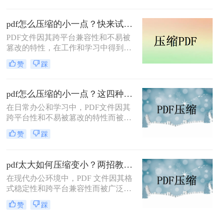
传输。那么pdf压缩文件怎么压缩最小
呢？本文将介绍三种实用的PDF压缩
pdf怎么压缩的小一点？快来试试这4种压缩方法！
方法。
PDF文件因其跨平台兼容性和不易被
篡改的特性，在工作和学习中得到了
广泛应用。然而，PDF文件有时体积
赞
踩
过大，不便于存储和传输。那么pdf怎
么压缩的小一点呢？本文将介绍四种
有效的PDF压缩方法。
pdf怎么压缩的小一点？这四种压缩方法了解一下
在日常办公和学习中，PDF文件因其
跨平台性和不易被篡改的特性而被广
泛使用。然而，有时PDF文件过大，
赞
踩
会给传输和存储带来不便。那么pdf怎
么压缩的小一点呢？本文将介绍四种
将PDF压缩得更小的方法。
pdf太大如何压缩变小？两招教你轻松压缩！
在现代办公环境中，PDF 文件因其格
式稳定性和跨平台兼容性而被广泛使
用。然而，当这些文件变得过大时，
赞
踩
它们不仅占用大量存储空间，而且在