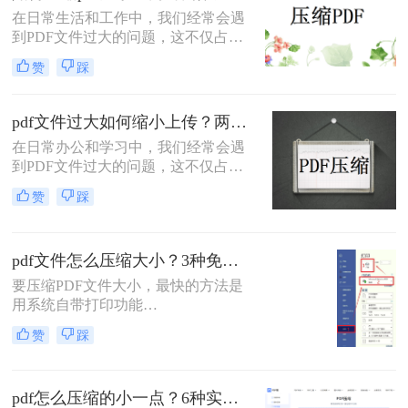
缩质量要求和隐私需求快速选择最合
在日常生活和工作中，我们经常会遇
适的方法。
到PDF文件过大的问题，这不仅占用
了大量的存储空间，还降低了文件的
赞
踩
传输效率。因此，掌握几种有效的
PDF压缩方法显得尤为重要。那么如
何压缩pdf大小呢？本文将介绍两种常
pdf文件过大如何缩小上传？两种缩小并上传的有效方法!
用的PDF压缩方法，以帮助您更好地
在日常办公和学习中，我们经常会遇
压缩PDF文件。
到PDF文件过大的问题，这不仅占用
了大量的存储空间，还影响了文件的
赞
踩
上传速度和分享效率。那么pdf文件过
大如何缩小上传呢？本文将介绍两种
缩小PDF文件大小的方法，帮助您轻
pdf文件怎么压缩大小？3种免费+1种专业方法全攻略（附决策表）！
松解决PDF文件过大的问题。
要压缩PDF文件大小，最快的方法是
用系统自带打印功能
（Windows/macOS均支持）或在线免
赞
踩
费工具（如PDFmao、转转大师）直
接降低文件体积；若需批量处理、无
损压缩或超过免费限制，推荐使用专
pdf怎么压缩的小一点？6种实用方法详解（2026最新）
业软件「转转大师PDF转换器」——