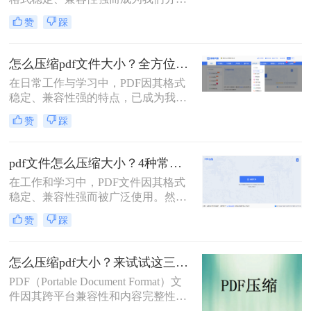
文档、报告和资料的首选格式。然
赞
踩
而，随之而来的问题也显而易见：过
大的PDF文件不仅占用存储空间，更
在通过邮件发送、即时通讯工具传输
怎么压缩pdf文件大小？全方位高效压缩方法终极指南！
或上传至云平台时受到限制，严重影
在日常工作与学习中，PDF因其格式
响效率。因此，pdf怎么压缩的小一
稳定、兼容性强的特点，已成为我们
点，成为一项必备技能。
分享文档、报告和论文的首选格式。
赞
踩
然而，过大的PDF文件常常会带来诸
多不便：堵塞邮箱附件、拖慢传输速
度、占用大量存储空间，甚至可能超
pdf文件怎么压缩大小？4种常用压缩方法详解！
出某些平台的上传限制。因此，掌握
在工作和学习中，PDF文件因其格式
怎么压缩pdf文件大小的技能显得至关
稳定、兼容性强而被广泛使用。然
重要。
而，PDF文件体积过大常会导致存储
赞
踩
空间不足、传输速度慢等问题。那么
pdf文件怎么压缩大小呢？本文整理了
4种常用的PDF压缩方法，帮助您快速
怎么压缩pdf大小？来试试这三种压缩方式！
减小文件大小。
PDF（Portable Document Format）文
件因其跨平台兼容性和内容完整性而
广泛应用于各种场合。然而，随着