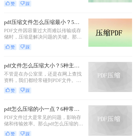
赞
踩
PDF文件中包含的图片、图表、字体
等资源越来越多，文件体积也逐渐增
大，给存储和传输带来了不便。那么
pdf压缩文件怎么压缩最小？5个常用方法全解析！
怎么压缩pdf大小呢？为了解决这个问
PDF文件因容量过大而难以传输或存
题，本文将介绍三种压缩PDF大小的
储时，压缩是解决问题的关键。那么
方法。
pdf压缩文件怎么压缩最小呢？本文将
赞
踩
介绍几种高效压缩PDF的方法，帮助
你快速实现最小化压缩。
pdf文件怎么压缩大小？5种主流压缩方法分享！
不管是在办公室里，还是在网上查找
资料，我们都经常碰到PDF文件。在
工作中，发送邮件需要PDF文件格
赞
踩
式，但太大的PDF文件也是一个棘手
的问题。多数企业邮箱中传附件大小
被限制为5M，否则就发送不了。若能
pdf怎么压缩的小一点？6种常用方案详解！
pdf文件怎么压缩大小，那就可轻松上
PDF文件过大是常见的问题，影响存
传。在今天，我们将分享两种简单的
储和传输效率。那么pdf怎么压缩的小
pdf文件压缩方式。
一点呢？本文将详解6种主流压缩方
赞
踩