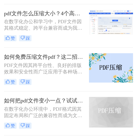
大小限制、微信无法发送、云盘上传
下载耗时、设备存储空间告急。pdf压
pdf文件怎么压缩大小？4个高效传输与存储方法详解！
缩文件怎么压缩最小，成为许多人迫
在数字化办公和学习中，PDF文件因
切需要的技能。
其格式稳定、跨平台兼容而成为我们
日常交流的首选格式。然而，过大的
赞
踩
PDF文件——无论是包含大量高分辨
率图片的学术论文、扫描版的电子
书，还是设计精美的产品手册——都
如何免费压缩文件pdf？这二招快来看！
会给邮件发送、云端存储和即时传输
PDF文件因其跨平台性、良好的排版
带来诸多不便。幸运的是，通过一系
效果和安全性而广泛应用于各种场
列高效的方法，我们可以显著减小
合。然而，过大的PDF文件可能会给
PDF文件的体积，而无需牺牲过多的
赞
踩
传输和存储带来不便。那么如何免费
可读性。那么pdf文件怎么压缩大小
压缩文件pdf呢？本文将介绍三种免费
呢？本文将深入探讨多种pdf压缩方
压缩PDF文件的方法，帮助您轻松解
法，从在线工具到专业软件，从自动
如何把pdf文件变小一点？试试这两种简单有效的方法压缩大小
决PDF文件过大的问题。
优化到手动精调，助您轻松驾驭PDF
在数字化办公环境中，PDF格式因其
文件大小。
固定布局和广泛的兼容性而成为文档
分享的理想选择。然而，当PDF文件
赞
踩
包含大量图像或复杂排版时，其体积
可能会变得非常大，给存储、传输及