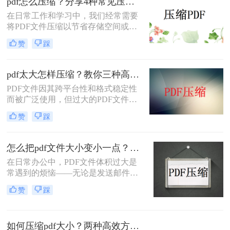
pdf怎么压缩？分享4种常见压缩方法！
在日常工作和学习中，我们经常需要
将PDF文件压缩以节省存储空间或加
快传输速度。那么pdf怎么压缩呢？本
赞
踩
文将介绍几种常见的PDF压缩方法。
pdf太大怎样压缩？教你三种高效方法！
PDF文件因其跨平台性和格式稳定性
而被广泛使用，但过大的PDF文件不
仅占用存储空间，还会影响传输速度
赞
踩
和加载速度。为了解决pdf太大怎样压
缩问题，本文将介绍三种压缩PDF文
件的方法。
怎么把pdf文件大小变小一点？四种方法对比，一看就懂！
在日常办公中，PDF文件体积过大是
常遇到的烦恼——无论是发送邮件受
限于附件大小，还是上传系统提示文
赞
踩
件超限，都让人头疼。那么，怎么把
PDF文件大小变小一点呢？本文将先
给出四种方案的直观对比，再逐一拆
如何压缩pdf大小？两种高效方法详解！
解操作步骤，您可根据文件数量、压