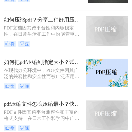
力，在日常办公和文件分享中得到了
五种主流压缩方案，帮助您根据实际
广泛应用。然而，有时我们需要将
场景快速选择最合适的方法。
PDF文件压缩到较小的大小，以便于
如何压缩pdf？分享二种好用压缩方法！
上传、发送或存储。那么pdf怎么压缩
到500k以下呢？本文将介绍两种将
PDF文档因其跨平台性和内容稳定
PDF文件压缩到500K以下的方法。
性，在日常生活和工作中扮演着重要
角色。然而，有时PDF文件过大，会
赞
踩
影响传输速度或占用过多存储空间。
那么如何压缩pdf呢？本文将介绍两种
压缩PDF的方法。
如何把pdf压缩到指定大小？试试这4种压缩方法！
在现代办公环境中，PDF文件因其广
泛的兼容性和安全性而被广泛应用。
然而，当这些文件过大时，会带来传
赞
踩
输不便、占用过多存储空间等问题。
因此，学会如何把pdf压缩到指定大小
变得尤为重要。本文将详细介绍四种
pdf压缩文件怎么压缩最小？快来试着使用这三种压缩方法！
常用的方法，帮助您轻松应对这一挑
PDF文件因其跨平台兼容性和丰富的
战。
格式支持，在日常工作和学习中广泛
应用。然而，有时我们需要将PDF文
赞
踩
件压缩到最小，以便更高效地存储和