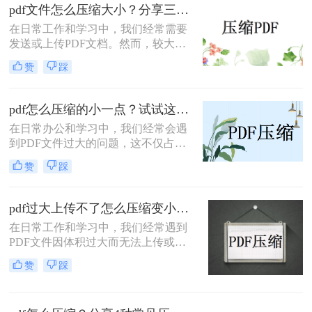
本文将介绍两种解决PDF文件过大无
pdf文件怎么压缩大小？分享三种实用压缩方法！
法上传的方法，帮助你轻松应对这一
在日常工作和学习中，我们经常需要
问题。
发送或上传PDF文档。然而，较大的
文件可能会导致传输缓慢或者无法满
赞
踩
足上传限制。那么pdf文件怎么压缩大
小呢？本文将介绍三种有效的PDF压
缩方法，帮助你轻松减小文件大小。
pdf怎么压缩的小一点？试试这三种实用压缩方法！
在日常办公和学习中，我们经常会遇
到PDF文件过大的问题，这不仅占用
了大量的存储空间，还影响了文件的
赞
踩
传输速度。那么pdf怎么压缩的小一点
呢？为了满足不同的需求，本文将介
绍三种实用的PDF压缩方法，帮助您
pdf过大上传不了怎么压缩变小？快来试试这3种压缩方法！
轻松将PDF文件压缩得更小。
在日常工作和学习中，我们经常遇到
PDF文件因体积过大而无法上传或分
享的情况。那么pdf过大上传不了怎么
赞
踩
压缩变小呢？为了帮助您轻松应对这
一难题，本文将介绍三种有效的PDF
文件压缩方法。