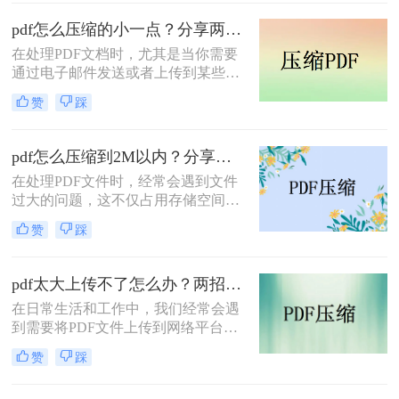
网络上传输时效率低下，甚至无法上
传到某些平台。因此，掌握pdf太大如
pdf怎么压缩的小一点？分享两种实用压缩方法！
何压缩变小是十分必要的。本文将介
在处理PDF文档时，尤其是当你需要
绍两种实用的方法来解决这个问题，
通过电子邮件发送或者上传到某些对
帮助您轻松完成 PDF 文件的压缩。
文件大小有限制的平台时，压缩PDF
赞
踩
文件变得尤为重要。那么pdf怎么压缩
的小一点呢？本文将介绍两种有效的
PDF压缩方法。
pdf怎么压缩到2M以内？分享两种实用压缩方法！
在处理PDF文件时，经常会遇到文件
过大的问题，这不仅占用存储空间，
还影响文件的传输速度。为了满足特
赞
踩
定需求，将PDF文件压缩到2M以内变
得尤为重要。那么pdf怎么压缩到2M
以内呢？本文将介绍两种常用的PDF
pdf太大上传不了怎么办？两招帮你解决！
压缩方法。
在日常生活和工作中，我们经常会遇
到需要将PDF文件上传到网络平台或
发送给他人的情况。然而，有时PDF
赞
踩
文件过大，导致无法顺利上传或发
送。那么pdf太大上传不了怎么办呢？