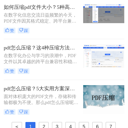
处理带来不便。那么如何把pdf文件变
如何压缩pdf文件大小？5种高效压缩全面解析！
小一点呢？本文将介绍两种简单有效
在数字化信息交流日益频繁的今天，
的方法来压缩PDF文件大小，帮助您
PDF文件因其格式稳定、跨平台兼容
节省空间并提高工作效率。
的特性而成为文档分发的首选。然
赞
踩
而，过大的PDF文件常常带来诸多不
便，例如占用过多存储空间、拖慢系
统响应、导致电子邮件附件发送失败
pdf怎么压缩？这4种压缩方法助您pdf文件“瘦身”！
或严重影响网络传输与下载效率。因
在数字化办公与学习的浪潮中，PDF
此，掌握高效、可靠的pdf压缩技术，
文件以其卓越的跨平台兼容性和稳定
对于提升个人与团队的工作效率至关
的格式呈现，成为了我们日常工作、
重要。那么如何压缩pdf文件大小呢？
赞
踩
学习和交流中不可或缺的载体。然
本文将深入探讨多种主流且高效的
而，随着高分辨率图像、嵌入字体和
PDF压缩方法，从在线工具、专业软
复杂排版的广泛应用，PDF文件的体
件到命令行技术与预处理技巧，为您
pdf怎么压缩？5大实用方案深度解析！
积也日益“臃肿”。一个几十兆甚至上
提供一个全面、详尽的解决方案库。
面对体积庞大的PDF文件，存储和传
百兆的PDF文件，不仅占用宝贵的存
输都极为不便。那么pdf怎么压缩呢？
储空间，更在通过邮件发送、即时通
本文将详解5种主流压缩方案，从原
讯工具传输或上传至云盘时，变得异
赞
踩
理到实操，助您轻松掌握PDF瘦身技
常缓慢且不便。
巧。
<
1
2
3
4
5
6
7