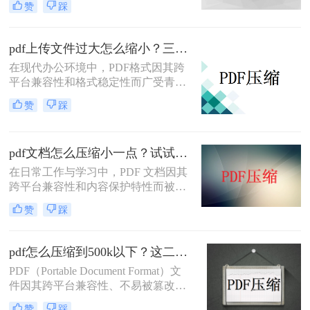
赞
踩
在这种情况下，大家可以使用以下方
法压缩PDF文件，一起来看一下pdf太
大了怎么变小吧。
pdf上传文件过大怎么缩小？三招助你轻松缩小！
在现代办公环境中，PDF格式因其跨
平台兼容性和格式稳定性而广受青
睐。然而，高清图片、复杂布局和丰
赞
踩
富内容往往导致PDF文件体积庞大，
给文档传输和分享带来不便。那么pdf
上传文件过大怎么缩小呢？本文将介
pdf文档怎么压缩小一点？试试这5个压缩方法！
绍三种简单实用的PDF压缩技巧，助
你轻松优化PDF文件，提升文档传输
在日常工作与学习中，PDF 文档因其
效率。
跨平台兼容性和内容保护特性而被广
泛使用。然而，当 PDF 文件中包含大
赞
踩
量高分辨率图片、内嵌字体或复杂图
形时，文件体积往往变得十分庞大，
不仅占用存储空间，还经常因超过邮
pdf怎么压缩到500k以下？这二种压缩方法你可以轻松学会！
箱附件限制或上传耗时过长而影响办
PDF（Portable Document Format）文
公效率。那么PDF 文档怎么压缩小一
件因其跨平台兼容性、不易被篡改的
点呢？本文从压缩效果、操作难度、
特性以及保持文档格式一致性的能
处理速度、隐私安全四个维度，对比
赞
踩