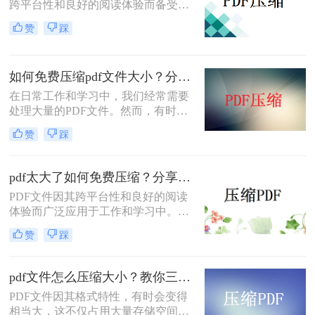
跨平台性和良好的阅读体验而备受欢
迎。然而，有时PDF文件过大，不仅
赞
踩
占用存储空间，还会影响传输速度。
那么pdf怎么压缩到5m以内呢？本文
将介绍两种将PDF文件压缩到5M以内
如何免费压缩pdf文件大小？分享二个实用压缩方法！
的方法。
在日常工作和学习中，我们经常需要
处理大量的PDF文件。然而，有时候
PDF文件过大，不仅占用存储空间，
赞
踩
还会影响上传和分享的速度。为了解
决如何免费压缩pdf文件大小问题，本
文将介绍两种免费压缩PDF文件大小
pdf太大了如何免费压缩？分享二种压缩方法！
的方法。
PDF文件因其跨平台性和良好的阅读
体验而广泛应用于工作和学习中。然
而，有时PDF文件体积过大，不仅占
赞
踩
用存储空间，还会影响传输速度。那
么pdf太大了如何免费压缩呢？本文将
介绍两种免费压缩PDF文件的方法。
pdf文件怎么压缩大小？教你三种实用压缩方法！
PDF文件因其格式特性，有时会变得
相当大，这不仅占用大量存储空间，