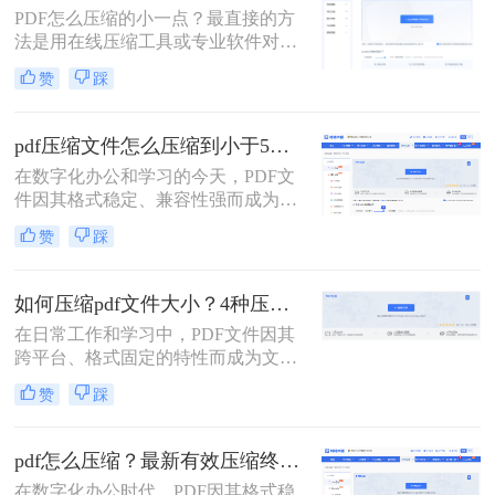
它支持自定义压缩等级、图片重采
PDF怎么压缩的小一点？最直接的方
样，且完全本地处理，安全无广告。
法是用在线压缩工具或专业软件对
下面用一张决策表帮你3秒定位自己
PDF文件进行重新编码和优化，通过
赞
踩
的需求，然后逐一详解每种方法的具
降低图片分辨率、压缩内嵌字体、去
体操作。
除冗余数据等方式，可以在保持内容
可读的前提下将文件体积缩小到原来
pdf压缩文件怎么压缩到小于5M？4种压缩方法终极指南！
的10%~50%。
在数字化办公和学习的今天，PDF文
件因其格式稳定、兼容性强而成为我
们日常传输文档的首选。然而，我们
赞
踩
常常会遇到一个令人头疼的问题：一
个重要的PDF文件，可能因为包含高
清图片、复杂图表或嵌入字体而体积
如何压缩pdf文件大小？4种压缩方法详解！
庞大，动辄几十兆甚至上百兆。无论
在日常工作和学习中，PDF文件因其
是通过电子邮件发送（通常有附件大
跨平台、格式固定的特性而成为文档
小限制）、上传至学习平台还是提交
交换的首选格式。然而，过大的PDF
至企业系统，文件大小限制（如常见
赞
踩
文件常常带来诸多不便，无论是通过
的5MB）往往是一道难以逾越的关
电子邮件发送、上传至网络平台还是
卡。那么pdf压缩文件怎么压缩到小于
存储在有限的设备空间中，都会遇到
5M呢？
pdf怎么压缩？最新有效压缩终极指南！
限制。因此，掌握如何压缩pdf文件大
在数字化办公时代，PDF因其格式稳