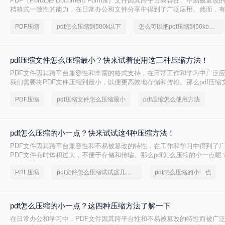
PDF（Portable Document Format）文件因其跨平台兼容性、不易被
档格式一致性的能力，在日常办公和文件分享中得到了广泛应用。然而，
PDF文件压缩到较小的大小，以便于上传、发送或存储。那么pdf怎么压缩到
PDF压缩
pdf怎么压缩到500k以下
怎么可以把pdf压缩到50kb以下
本文将介绍两种将PDF文件压缩到500K以下的方法。
pdf压缩文件怎么压缩最小？快来试着使用这三种压缩方法！
PDF文件因其跨平台兼容性和丰富的格式支持，在日常工作和学习中广泛
我们需要将PDF文件压缩到最小，以便更高效地存储和传输。那么pdf压缩
小呢？本文将介绍三种实用的PDF压缩方法。
PDF压缩
pdf压缩文件怎么压缩最小
pdf压缩怎么使用方法
pdf怎么压缩的小一点？快来试试这4种压缩方法！
PDF文件因其跨平台兼容性和不易被篡改的特性，在工作和学习中得到了
PDF文件有时体积过大，不便于存储和传输。那么pdf怎么压缩的小一点呢
种有效的PDF压缩方法。
PDF压缩
pdf文件怎么压缩试试这几个方法
pdf怎么压缩的小一点
pdf怎么压缩的小一点？这四种压缩方法了解一下
在日常办公和学习中，PDF文件因其跨平台性和不易被篡改的特性而被广