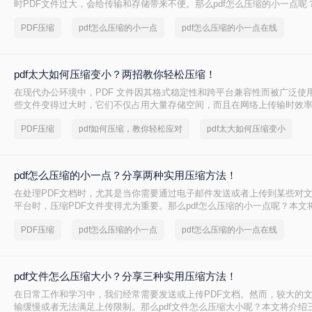
时PDF文件过大，会给传输和存储带来不便。那么pdf怎么压缩的小一点呢
种将PDF压缩得更小的方法。
PDF压缩
pdf怎么压缩的小一点
pdf怎么压缩的小一点在线
pdf太大如何压缩变小？两招教你轻松压缩！
在现代办公环境中，PDF 文件因其格式稳定性和跨平台兼容性而被广泛使
些文件变得过大时，它们不仅占用大量存储空间，而且在网络上传输时效
上传到某些平台。因此，掌握pdf太大如何压缩变小是十分必要的。本文将
PDF压缩
pdf如何压缩，教你轻松应对
pdf太大如何压缩变小
方法来解决这个问题，帮助您轻松完成 PDF 文件的压缩。
pdf怎么压缩的小一点？分享两种实用压缩方法！
在处理PDF文档时，尤其是当你需要通过电子邮件发送或者上传到某些对
平台时，压缩PDF文件变得尤为重要。那么pdf怎么压缩的小一点呢？本文
的PDF压缩方法。
PDF压缩
pdf怎么压缩的小一点
pdf怎么压缩的小一点在线
pdf文件怎么压缩大小？分享三种实用压缩方法！
在日常工作和学习中，我们经常需要发送或上传PDF文档。然而，较大的
输缓慢或者无法满足上传限制。那么pdf文件怎么压缩大小呢？本文将介绍三