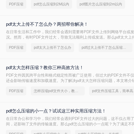
PDF压缩
pdf怎么压缩到2M以内
pdf图片怎么压缩到2m以内
pdf太大上传不了怎么办？两招帮你解决！
在日常生活和工作中，我们经常会遇到需要将PDF文件上传到网络平台或
况。然而，有时PDF文件过大，导致无法顺利上传或发送。那么pdf太大上
呢？本文将介绍两种解决PDF文件过大无法上传的方法，帮助你轻松应对
PDF压缩
pdf太大上传不了怎么办
pdf过大上传不了怎么压缩变小
pdf太大怎样压缩？教你三种高效方法！
PDF文件因其跨平台性和格式稳定性而被广泛使用，但过大的PDF文件不
还会影响传输速度和加载速度。为了解决pdf太大怎样压缩问题，本文将介绍
文件的方法。
PDF压缩
怎样压缩pdf文件大小，教你几个方法
pdf文件
pdf怎么压缩的小一点？试试这三种实用压缩方法！
在日常办公和学习中，我们经常会遇到PDF文件过大的问题，这不仅占用
间，还影响了文件的传输速度。那么pdf怎么压缩的小一点呢？为了满足不
将介绍三种实用的PDF压缩方法，帮助您轻松将PDF文件压缩得更小。