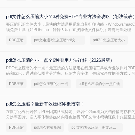
pdf文件怎么压缩大小？3种免费+1种专业方法全攻略（附决策表
要压缩PDF文件大小，最快的方法是用系统自带打印功能（Windows/mac
线免费工具（如PDFmao、转转大师）直接降低文件体积；若需批量处理
免费限制，推荐使用专业软件「转转大师PDF转换器」——它支持自定义
PDF压缩
pdf文电通3怎么压缩pdf文档大小
pdf7.1怎么压缩大小
采样，且完全本地处理，安全无广告。下面用一张决策表帮你3秒定位自己
一详解每种方法的具体操作。
pdf怎么压缩的小一点？6种实用方法详解（2026最新）
PDF怎么压缩的小一点？最直接的方法是用在线压缩工具或专业软件对PD
码和优化，通过降低图片分辨率、压缩内嵌字体、去除冗余数据等方式，
读的前提下将文件体积缩小到原来的10%~50%。
PDF压缩
pdf怎么压缩的小一点
pdf怎么压缩的小一点在线
pdf怎么压缩？最新有效压缩终极指南！
在数字化办公时代，PDF因其格式稳定、兼容性强而成为文档传输与存档
分辨率图片、嵌入字体和多媒体内容也使得PDF文件体积动辄数十兆甚至
送、云端存储和即时分享带来了巨大困扰。如何高效、无损（或视觉无损）
PDF压缩
pdf怎么有效压缩
pdf文档怎么压缩，图文压缩指南
为一个普遍需求。那么pdf怎么压缩呢？