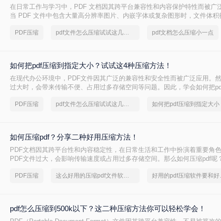
在日常工作与学习中，PDF 文档因其跨平台兼容性和内容保护特性而被广
当 PDF 文件中包含大量高分辨率图片、内嵌字体或复杂图形时，文件体
大，不仅占用存储空间，还经常因超过邮箱附件限制或上传耗时过长而影
PDF压缩
pdf文件怎么压缩试试这几个方法
pdf文档怎么压缩小一点
PDF 文档怎么压缩小一点呢？本文从压缩效果、操作难度、处理速度、隐
度，对比五种主流压缩方案，帮助您根据实际场景快速选择最合适的方法
如何把pdf压缩到指定大小？试试这4种压缩方法！
在现代办公环境中，PDF文件因其广泛的兼容性和安全性而被广泛应用。
过大时，会带来传输不便、占用过多存储空间等问题。因此，学会如何把pd
小变得尤为重要。本文将详细介绍四种常用的方法，帮助您轻松应对这一
PDF压缩
pdf文件怎么压缩试试这几个方法
如何把pdf压缩到指定大小
如何压缩pdf？分享二种好用压缩方法！
PDF文档因其跨平台性和内容稳定性，在日常生活和工作中扮演着重要角
PDF文件过大，会影响传输速度或占用过多存储空间。那么如何压缩pdf呢
种压缩PDF的方法。
PDF压缩
这么好用的压缩pdf文件软件，我一定要分享
好用的p
pdf怎么压缩到500k以下？这二种压缩方法你可以轻松学会！