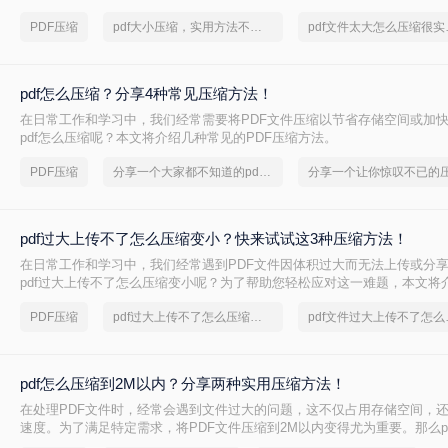
压缩方法，帮助你轻松减小文件大小。
PDF压缩
pdf大小压缩，实用方法不要错过
pdf文
pdf怎么压缩？分享4种常见压缩方法！
在日常工作和学习中，我们经常需要将PDF文件压缩以节省存储空间或加
pdf怎么压缩呢？本文将介绍几种常见的PDF压缩方法。
PDF压缩
分享一个大家都不知道的pdf文件压缩方法
pdf过大上传不了怎么压缩变小？快来试试这3种压缩方法！
在日常工作和学习中，我们经常遇到PDF文件因体积过大而无法上传或分
pdf过大上传不了怎么压缩变小呢？为了帮助您轻松应对这一难题，本文将
PDF文件压缩方法。
PDF压缩
pdf过大上传不了怎么压缩变小
pdf文
pdf怎么压缩到2M以内？分享两种实用压缩方法！
在处理PDF文件时，经常会遇到文件过大的问题，这不仅占用存储空间，
速度。为了满足特定需求，将PDF文件压缩到2M以内变得尤为重要。那么p
2M以内呢？本文将介绍两种常用的PDF压缩方法。