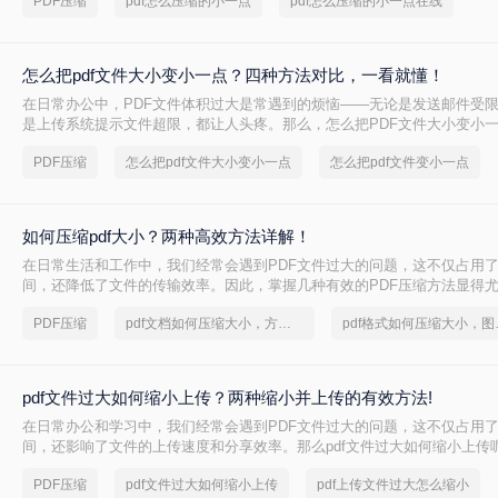
PDF压缩
pdf怎么压缩的小一点
pdf怎么压缩的小一点在线
怎么把pdf文件大小变小一点？四种方法对比，一看就懂！
在日常办公中，PDF文件体积过大是常遇到的烦恼——无论是发送邮件受
是上传系统提示文件超限，都让人头疼。那么，怎么把PDF文件大小变小
给出四种方案的直观对比，再逐一拆解操作步骤，您可根据文件数量、压
PDF压缩
怎么把pdf文件大小变小一点
怎么把pdf文件变小一点
需求快速选择最合适的方法。
如何压缩pdf大小？两种高效方法详解！
在日常生活和工作中，我们经常会遇到PDF文件过大的问题，这不仅占用
间，还降低了文件的传输效率。因此，掌握几种有效的PDF压缩方法显得
何压缩pdf大小呢？本文将介绍两种常用的PDF压缩方法，以帮助您更好地
PDF压缩
pdf文档如何压缩大小，方法详解
pdf格
pdf文件过大如何缩小上传？两种缩小并上传的有效方法!
在日常办公和学习中，我们经常会遇到PDF文件过大的问题，这不仅占用
间，还影响了文件的上传速度和分享效率。那么pdf文件过大如何缩小上传
两种缩小PDF文件大小的方法，帮助您轻松解决PDF文件过大的问题。
PDF压缩
pdf文件过大如何缩小上传
pdf上传文件过大怎么缩小