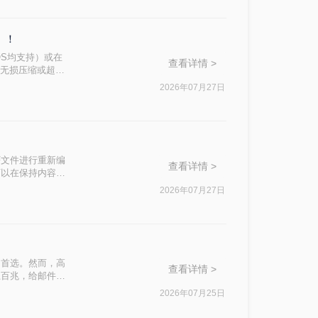
）！
OS均支持）或在
查看详情 >
、无损压缩或超过
压缩等级、图片重
2026年07月27日
的需求，然后逐
F文件进行重新编
查看详情 >
可以在保持内容可
2026年07月27日
的首选。然而，高
查看详情 >
上百兆，给邮件发
地压缩PDF，成
2026年07月25日