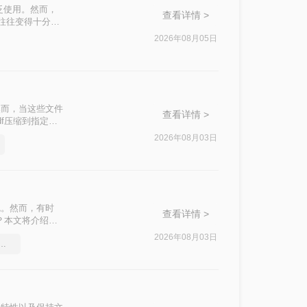
泛使用。然而，
查看详情 >
积往往变得十分庞
响办公效率。那么
2026年08月05日
私安全四个维
。
然而，当这些文件
查看详情 >
f压缩到指定大
挑战。
2026年08月03日
色。然而，有时
查看详情 >
？本文将介绍两
2026年08月03日
df压缩软件要和好朋友分享