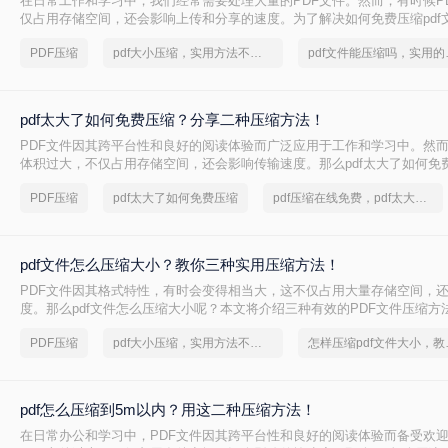
在日常工作和学习中，我们经常需要处理大量的PDF文件。然而，有时候P
仅占用存储空间，还会影响上传和分享的速度。为了解决如何免费压缩pdf
本文将介绍两种免费压缩PDF文件大小的方法。
PDF压缩
pdf大小压缩，实用方法不要错过
pdf文
pdf太大了如何免费压缩？分享二种压缩方法！
PDF文件因其跨平台性和良好的阅读体验而广泛应用于工作和学习中。然而
体积过大，不仅占用存储空间，还会影响传输速度。那么pdf太大了如何免
将介绍两种免费压缩PDF文件的方法。
PDF压缩
pdf太大了如何免费压缩
pdf压缩在线免费，pdf太大了怎么压缩
pdf文件怎么压缩大小？教你三种实用压缩方法！
PDF文件因其格式特性，有时会变得相当大，这不仅占用大量存储空间，
度。那么pdf文件怎么压缩大小呢？本文将介绍三种有效的PDF文件压缩方
PDF压缩
pdf大小压缩，实用方法不要错过
怎样压缩p
pdf怎么压缩到5m以内？用这二种压缩方法！
在日常办公和学习中，PDF文件因其跨平台性和良好的阅读体验而备受欢