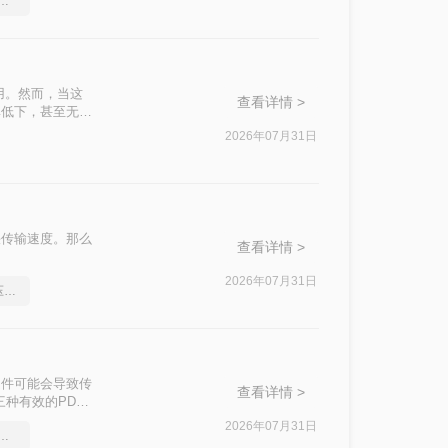
件过大上传不了怎么压缩变小
用。然而，当这
查看详情 >
率低下，甚至无法
介绍两种实用的
2026年07月31日
快传输速度。那么
查看详情 >
2026年07月31日
分享一个让你惊叹不已的压缩pdf文件方法
文件可能会导致传
查看详情 >
种有效的PDF
2026年07月31日
件太大怎么压缩很实用的方法