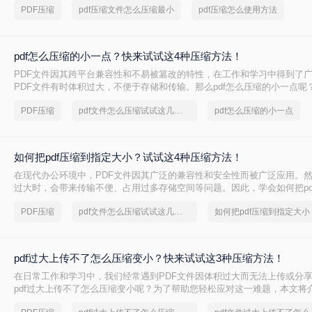
PDF压缩
pdf压缩文件怎么压缩最小
pdf压缩怎么使用方法
pdf怎么压缩的小一点？快来试试这4种压缩方法！
PDF文件因其跨平台兼容性和不易被篡改的特性，在工作和学习中得到了
PDF文件有时体积过大，不便于存储和传输。那么pdf怎么压缩的小一点呢
种有效的PDF压缩方法。
PDF压缩
pdf文件怎么压缩试试这几个方法
pdf怎么压缩的小一点
如何把pdf压缩到指定大小？试试这4种压缩方法！
在现代办公环境中，PDF文件因其广泛的兼容性和安全性而被广泛应用。
过大时，会带来传输不便、占用过多存储空间等问题。因此，学会如何把pd
小变得尤为重要。本文将详细介绍四种常用的方法，帮助您轻松应对这一
PDF压缩
pdf文件怎么压缩试试这几个方法
如何把pdf压缩到指定大小
pdf过大上传不了怎么压缩变小？快来试试这3种压缩方法！
在日常工作和学习中，我们经常遇到PDF文件因体积过大而无法上传或分
pdf过大上传不了怎么压缩变小呢？为了帮助您轻松应对这一难题，本文将
PDF文件压缩方法。