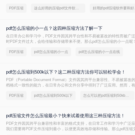
种压缩PDF的方法。
PDF压缩
这么好用的压缩pdf文件软件，我一定要分享
好用的p
pdf怎么压缩的小一点？这四种压缩方法了解一下
在日常办公和学习中，PDF文件因其跨平台性和不易被篡改的特性而被广
时PDF文件过大，会给传输和存储带来不便。那么pdf怎么压缩的小一点呢
种将PDF压缩得更小的方法。
PDF压缩
pdf怎么压缩的小一点
pdf怎么压缩的小一点在线
pdf怎么压缩到500k以下？这二种压缩方法你可以轻松学会！
PDF（Portable Document Format）文件因其跨平台兼容性、不易被
档格式一致性的能力，在日常办公和文件分享中得到了广泛应用。然而，
PDF文件压缩到较小的大小，以便于上传、发送或存储。那么pdf怎么压缩到
PDF压缩
pdf怎么压缩到500k以下
怎么可以把pdf压缩到50kb以下
本文将介绍两种将PDF文件压缩到500K以下的方法。
pdf压缩文件怎么压缩最小？快来试着使用这三种压缩方法！
PDF文件因其跨平台兼容性和丰富的格式支持，在日常工作和学习中广泛
我们需要将PDF文件压缩到最小，以便更高效地存储和传输。那么pdf压缩
小呢？本文将介绍三种实用的PDF压缩方法。