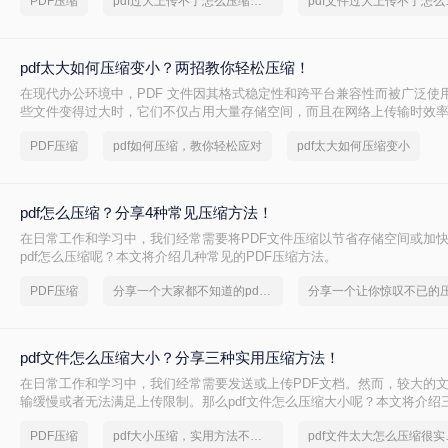
PDF压缩
pdf过大上传不了怎么压缩变小
pdf文
pdf太大如何压缩变小？两招教你轻松压缩！
在现代办公环境中，PDF 文件因其格式稳定性和跨平台兼容性而被广泛使
些文件变得过大时，它们不仅占用大量存储空间，而且在网络上传输时效
上传到某些平台。因此，掌握pdf太大如何压缩变小是十分必要的。本文将
PDF压缩
pdf如何压缩，教你轻松应对
pdf太大如何压缩变小
方法来解决这个问题，帮助您轻松完成 PDF 文件的压缩。
pdf怎么压缩？分享4种常见压缩方法！
在日常工作和学习中，我们经常需要将PDF文件压缩以节省存储空间或加
pdf怎么压缩呢？本文将介绍几种常见的PDF压缩方法。
PDF压缩
分享一个大家都不知道的pdf文件压缩方法
pdf文件怎么压缩大小？分享三种实用压缩方法！
在日常工作和学习中，我们经常需要发送或上传PDF文档。然而，较大的
输缓慢或者无法满足上传限制。那么pdf文件怎么压缩大小呢？本文将介绍三
压缩方法，帮助你轻松减小文件大小。
PDF压缩
pdf大小压缩，实用方法不要错过
pdf文