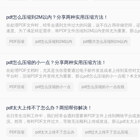
pdf怎么压缩到2M以内？分享两种实用压缩方法！
在处理PDF文件时，经常会遇到文件过大的问题，这不仅占用存储空间，
速度。为了满足特定需求，将PDF文件压缩到2M以内变得尤为重要。那么p
2M以内呢？本文将介绍两种常用的PDF压缩方法。
PDF压缩
pdf怎么压缩到2M以内
pdf图片怎么压缩到2m以内
pdf怎么压缩的小一点？分享两种实用压缩方法！
在处理PDF文档时，尤其是当你需要通过电子邮件发送或者上传到某些对
平台时，压缩PDF文件变得尤为重要。那么pdf怎么压缩的小一点呢？本文
的PDF压缩方法。
PDF压缩
pdf怎么压缩的小一点
pdf怎么压缩的小一点在线
pdf太大上传不了怎么办？两招帮你解决！
在日常生活和工作中，我们经常会遇到需要将PDF文件上传到网络平台或
况。然而，有时PDF文件过大，导致无法顺利上传或发送。那么pdf太大上
呢？本文将介绍两种解决PDF文件过大无法上传的方法，帮助你轻松应对
PDF压缩
pdf太大上传不了怎么办
pdf过大上传不了怎么压缩变小