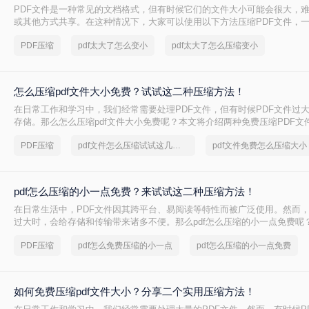
PDF文件是一种常见的文档格式，但有时候它们的文件大小可能会很大，
或其他方式共享。在这种情况下，大家可以使用以下方法压缩PDF文件，一起
太大了怎么变小吧。
PDF压缩
pdf太大了怎么变小
pdf太大了怎么压缩变小
怎么压缩pdf文件大小免费？试试这二种压缩方法！
在日常工作和学习中，我们经常需要处理PDF文件，但有时候PDF文件过
存储。那么怎么压缩pdf文件大小免费呢？本文将介绍两种免费压缩PDF文
PDF压缩
pdf文件怎么压缩试试这几个方法
pdf文件免费怎么压缩大小
pdf怎么压缩的小一点免费？来试试这二种压缩方法！
在日常生活中，PDF文件因其跨平台、易阅读等特性而被广泛使用。然而，
过大时，会给存储和传输带来诸多不便。那么pdf怎么压缩的小一点免费呢
种免费且实用的PDF压缩方法。
PDF压缩
pdf怎么免费压缩的小一点
pdf怎么压缩的小一点免费
如何免费压缩pdf文件大小？分享二个实用压缩方法！