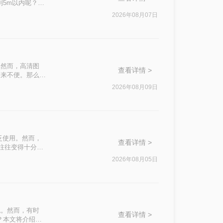
到5m以内呢？本
2026年08月07日
。然而，高清图
查看详情 >
带来不便。那么
助你轻松优化
2026年08月09日
泛使用。然而，
查看详情 >
积往往变得十分庞
响办公效率。那么
2026年08月05日
私安全四个维
。
色。然而，有时
查看详情 >
？本文将介绍两