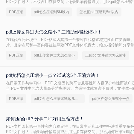
PDF文件过大，不仅占用存储空间，还会影响传输速度。那么pdf怎么压缩
文将介绍两种将PDF文件压缩到5M以内的方法。
PDF压缩
pdf怎么压缩到5M以内
怎么把pdf压缩到5m以内
pdf上传文件过大怎么缩小？三招助你轻松缩小！
在现代办公环境中，PDF格式因其跨平台兼容性和格式稳定性而广受青睐
片、复杂布局和丰富内容往往导致PDF文件体积庞大，给文档传输和分享
pdf上传文件过大怎么缩小呢？本文将介绍三种简单实用的PDF压缩技巧，
PDF压缩
pdf上传文件过大怎么缩小
上传pdf文件过大怎么缩小
PDF文件，提升文档传输效率。
pdf文档怎么压缩小一点？试试这5个压缩方法！
在日常工作与学习中，PDF 文档因其跨平台兼容性和内容保护特性而被广
当 PDF 文件中包含大量高分辨率图片、内嵌字体或复杂图形时，文件体
大，不仅占用存储空间，还经常因超过邮箱附件限制或上传耗时过长而影
PDF压缩
pdf文件怎么压缩试试这几个方法
pdf文档怎么压缩小一点
PDF 文档怎么压缩小一点呢？本文从压缩效果、操作难度、处理速度、隐
度，对比五种主流压缩方案，帮助您根据实际场景快速选择最合适的方法
如何压缩pdf？分享二种好用压缩方法！
PDF文档因其跨平台性和内容稳定性，在日常生活和工作中扮演着重要角
PDF文件过大，会影响传输速度或占用过多存储空间。那么如何压缩pdf呢