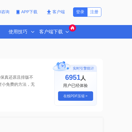
登录
注册
PI咨询
APP下载
客户端
使用技巧
客户端下载
实时引擎统计
6951
人
高保真还原且排版不
缩变小免费的方法
，无
用户已经体验
在线PDF压缩 >