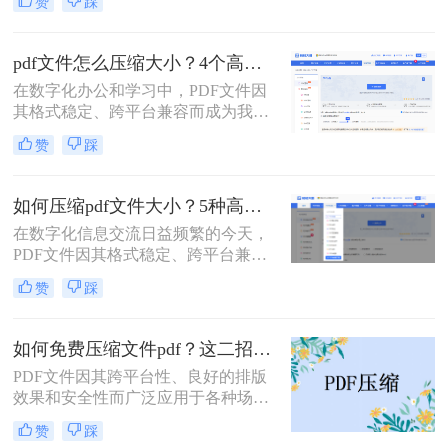
赞
踩
体。然而，一个棘手的问题常常困扰
着我们：文件体积过大。无论是通过
电子邮件发送简历、在学术平台提交
pdf文件怎么压缩大小？4个高效传输与存储方法详解！
论文，还是在微信等即时通讯工具中
在数字化办公和学习中，PDF文件因
分享资料，平台往往对附件大小有严
其格式稳定、跨平台兼容而成为我们
格限制，最常见的门槛就是5MB。一
日常交流的首选格式。然而，过大的
个几十兆甚至上百兆的PDF文件，不
赞
踩
PDF文件——无论是包含大量高分辨
仅传输耗时，还可能直接导致发送失
率图片的学术论文、扫描版的电子
败。
书，还是设计精美的产品手册——都
如何压缩pdf文件大小？5种高效压缩全面解析！
会给邮件发送、云端存储和即时传输
在数字化信息交流日益频繁的今天，
带来诸多不便。幸运的是，通过一系
PDF文件因其格式稳定、跨平台兼容
列高效的方法，我们可以显著减小
的特性而成为文档分发的首选。然
PDF文件的体积，而无需牺牲过多的
赞
踩
而，过大的PDF文件常常带来诸多不
可读性。那么pdf文件怎么压缩大小
便，例如占用过多存储空间、拖慢系
呢？本文将深入探讨多种pdf压缩方
统响应、导致电子邮件附件发送失败
法，从在线工具到专业软件，从自动
如何免费压缩文件pdf？这二招快来看！
或严重影响网络传输与下载效率。因
优化到手动精调，助您轻松驾驭PDF
PDF文件因其跨平台性、良好的排版
此，掌握高效、可靠的pdf压缩技术，
文件大小。
效果和安全性而广泛应用于各种场
对于提升个人与团队的工作效率至关
合。然而，过大的PDF文件可能会给
重要。那么如何压缩pdf文件大小呢？
赞
踩
传输和存储带来不便。那么如何免费
本文将深入探讨多种主流且高效的