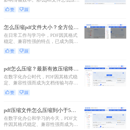
大小呢？本文将系统介绍5种主流压
赞
踩
缩方法，助你精准平衡文件体积与质
量。
怎么压缩pdf文件大小？全方位高效压缩方法终极指南！
在日常工作与学习中，PDF因其格式
稳定、兼容性强的特点，已成为我们
分享文档、报告和论文的首选格式。
赞
踩
然而，过大的PDF文件常常会带来诸
多不便：堵塞邮箱附件、拖慢传输速
度、占用大量存储空间，甚至可能超
pdf怎么压缩？最新有效压缩终极指南！
出某些平台的上传限制。因此，掌握
在数字化办公时代，PDF因其格式稳
怎么压缩pdf文件大小的技能显得至关
定、兼容性强而成为文档传输与存档
重要。
的首选。然而，高分辨率图片、嵌入
赞
踩
字体和多媒体内容也使得PDF文件体
积动辄数十兆甚至上百兆，给邮件发
送、云端存储和即时分享带来了巨大
pdf压缩文件怎么压缩到小于5M？4种压缩方法终极指南！
困扰。如何高效、无损（或视觉无
在数字化办公和学习的今天，PDF文
损）地压缩PDF，成为一个普遍需
件因其格式稳定、兼容性强而成为我
求。那么pdf怎么压缩呢？