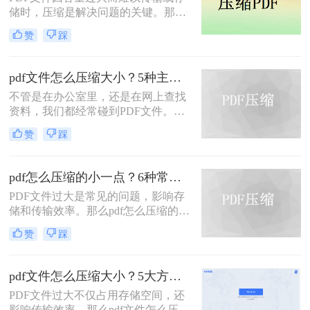
题，本文将介绍三种压缩PDF大小的
储时，压缩是解决问题的关键。那么
方法。
pdf压缩文件怎么压缩最小呢？本文将
赞
踩
介绍几种高效压缩PDF的方法，帮助
你快速实现最小化压缩。
pdf文件怎么压缩大小？5种主流压缩方法分享！
不管是在办公室里，还是在网上查找
资料，我们都经常碰到PDF文件。在
工作中，发送邮件需要PDF文件格
赞
踩
式，但太大的PDF文件也是一个棘手
的问题。多数企业邮箱中传附件大小
被限制为5M，否则就发送不了。若能
pdf怎么压缩的小一点？6种常用方案详解！
pdf文件怎么压缩大小，那就可轻松上
PDF文件过大是常见的问题，影响存
传。在今天，我们将分享两种简单的
储和传输效率。那么pdf怎么压缩的小
pdf文件压缩方式。
一点呢？本文将详解6种主流压缩方
赞
踩
案，助你快速解决文件体积过大的困
扰。
pdf文件怎么压缩大小？5大方法深度解析与实操指南！
PDF文件过大不仅占用存储空间，还
影响传输效率。那么pdf文件怎么压缩