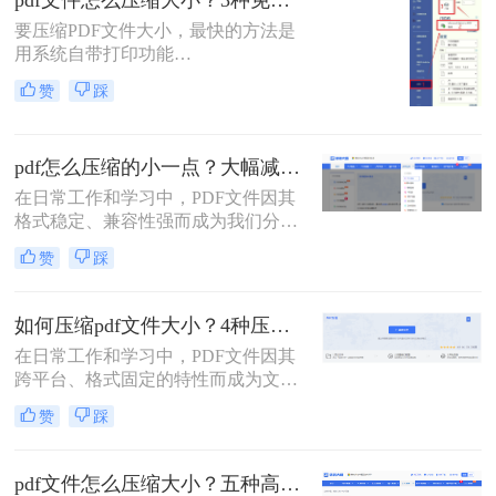
pdf文件怎么压缩大小？3种免费+1种专业方法全攻略（附决策表）！
松解决PDF文件过大的问题。
要压缩PDF文件大小，最快的方法是
用系统自带打印功能
（Windows/macOS均支持）或在线免
赞
踩
费工具（如PDFmao、转转大师）直
接降低文件体积；若需批量处理、无
损压缩或超过免费限制，推荐使用专
pdf怎么压缩的小一点？大幅减小文件体积的有效方法全解析！
业软件「转转大师PDF转换器」——
它支持自定义压缩等级、图片重采
在日常工作和学习中，PDF文件因其
样，且完全本地处理，安全无广告。
格式稳定、兼容性强而成为我们分享
下面用一张决策表帮你3秒定位自己
文档、报告和资料的首选格式。然
赞
踩
的需求，然后逐一详解每种方法的具
而，随之而来的问题也显而易见：过
体操作。
大的PDF文件不仅占用存储空间，更
在通过邮件发送、即时通讯工具传输
如何压缩pdf文件大小？4种压缩方法详解！
或上传至云平台时受到限制，严重影
在日常工作和学习中，PDF文件因其
响效率。因此，pdf怎么压缩的小一
跨平台、格式固定的特性而成为文档
点，成为一项必备技能。
交换的首选格式。然而，过大的PDF
赞
踩
文件常常带来诸多不便，无论是通过
电子邮件发送、上传至网络平台还是
存储在有限的设备空间中，都会遇到
pdf文件怎么压缩大小？五种高效方法全面解析与实战！
限制。因此，掌握如何压缩pdf文件大