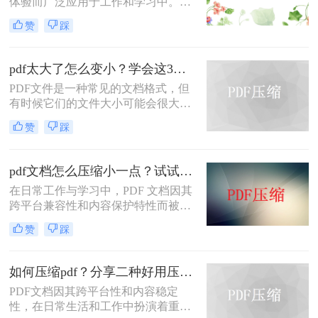
体验而广泛应用于工作和学习中。然
而，有时PDF文件体积过大，不仅占
赞
踩
用存储空间，还会影响传输速度。那
么pdf太大了如何免费压缩呢？本文将
介绍两种免费压缩PDF文件的方法。
pdf太大了怎么变小？学会这3个方法就够了！
PDF文件是一种常见的文档格式，但
有时候它们的文件大小可能会很大，
难以通过电子邮件或其他方式共享。
赞
踩
在这种情况下，大家可以使用以下方
法压缩PDF文件，一起来看一下pdf太
大了怎么变小吧。
pdf文档怎么压缩小一点？试试这5个压缩方法！
在日常工作与学习中，PDF 文档因其
跨平台兼容性和内容保护特性而被广
泛使用。然而，当 PDF 文件中包含大
赞
踩
量高分辨率图片、内嵌字体或复杂图
形时，文件体积往往变得十分庞大，
不仅占用存储空间，还经常因超过邮
如何压缩pdf？分享二种好用压缩方法！
箱附件限制或上传耗时过长而影响办
PDF文档因其跨平台性和内容稳定
公效率。那么PDF 文档怎么压缩小一
性，在日常生活和工作中扮演着重要
点呢？本文从压缩效果、操作难度、