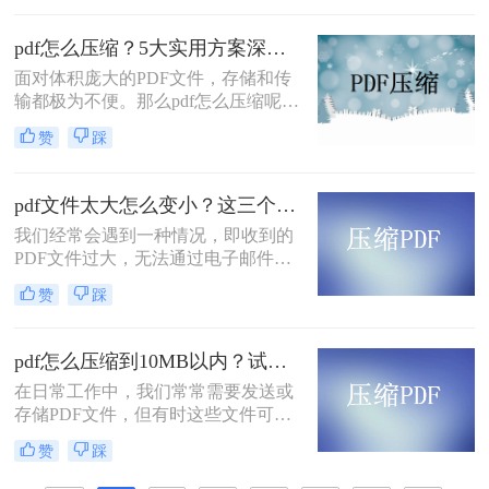
压缩文件pdf呢？本文将介绍三种免费
PDF压缩方法，从在线工具、专业软
压缩PDF文件的方法，帮助您轻松解
件到命令行技术与预处理技巧，为您
pdf怎么压缩？5大实用方案深度解析！
决PDF文件过大的问题。
提供一个全面、详尽的解决方案库。
面对体积庞大的PDF文件，存储和传
输都极为不便。那么pdf怎么压缩呢？
本文将详解5种主流压缩方案，从原
赞
踩
理到实操，助您轻松掌握PDF瘦身技
巧。
pdf文件太大怎么变小？这三个方法都可以缩小！
我们经常会遇到一种情况，即收到的
PDF文件过大，无法通过电子邮件或
其他方式进行传输。那么，pdf文件太
赞
踩
大怎么变小呢？在本文中，我们将向
您介绍一些有效的方法，可以帮助您
压缩PDF文件并减小文件大小。
pdf怎么压缩到10MB以内？试试这4个压缩方法！
在日常工作中，我们常常需要发送或
存储PDF文件，但有时这些文件可能
会过大，导致传输不便或者占用过多
赞
踩
存储空间。为了应对这种情况，我们
需要掌握一些有效的PDF压缩技巧，