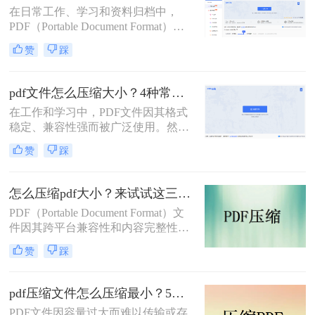
在日常工作、学习和资料归档中，
小的技能显得至关重要。
PDF（Portable Document Format）因
其跨平台、格式固定的特性而成为最
赞
踩
常用的文件格式之一。然而，随之而
来的问题是PDF文件体积往往过大，
不仅占用存储空间，更在邮件发送、
pdf文件怎么压缩大小？4种常用压缩方法详解！
即时通讯传输和网页上传时带来诸多
在工作和学习中，PDF文件因其格式
不便。如何在不显著损失质量的前提
稳定、兼容性强而被广泛使用。然
下，有效“瘦身”PDF文件，已成为一
而，PDF文件体积过大常会导致存储
项必备技能。
赞
踩
空间不足、传输速度慢等问题。那么
pdf文件怎么压缩大小呢？本文整理了
4种常用的PDF压缩方法，帮助您快速
怎么压缩pdf大小？来试试这三种压缩方式！
减小文件大小。
PDF（Portable Document Format）文
件因其跨平台兼容性和内容完整性而
广泛应用于各种场合。然而，随着
赞
踩
PDF文件中包含的图片、图表、字体
等资源越来越多，文件体积也逐渐增
大，给存储和传输带来了不便。那么
pdf压缩文件怎么压缩最小？5个常用方法全解析！
怎么压缩pdf大小呢？为了解决这个问
PDF文件因容量过大而难以传输或存