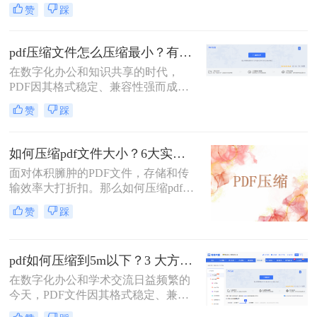
们日常传输文档的首选。然而，我们
赞
踩
常常会遇到一个令人头疼的问题：一
个重要的PDF文件，可能因为包含高
清图片、复杂图表或嵌入字体而体积
pdf压缩文件怎么压缩最小？有效压缩方法终极指南！
庞大，动辄几十兆甚至上百兆。无论
在数字化办公和知识共享的时代，
是通过电子邮件发送（通常有附件大
PDF因其格式稳定、兼容性强而成为
小限制）、上传至学习平台还是提交
文档传输的首选。然而，庞大的PDF
至企业系统，文件大小限制（如常见
赞
踩
文件时常为我们带来困扰：邮箱附件
的5MB）往往是一道难以逾越的关
大小限制、微信无法发送、云盘上传
卡。那么pdf压缩文件怎么压缩到小于
下载耗时、设备存储空间告急。pdf压
5M呢？
如何压缩pdf文件大小？6大实用压缩方案深度解析！
缩文件怎么压缩最小，成为许多人迫
面对体积臃肿的PDF文件，存储和传
切需要的技能。
输效率大打折扣。那么如何压缩pdf文
件大小呢？本文为您梳理6种主流压
赞
踩
缩方案，从原理到实操，助您轻松掌
握PDF文件压缩技巧。
pdf如何压缩到5m以下？3 大方法手把手教，轻松过平台限制！
在数字化办公和学术交流日益频繁的
今天，PDF文件因其格式稳定、兼容
性强而成为我们传递信息的主要载