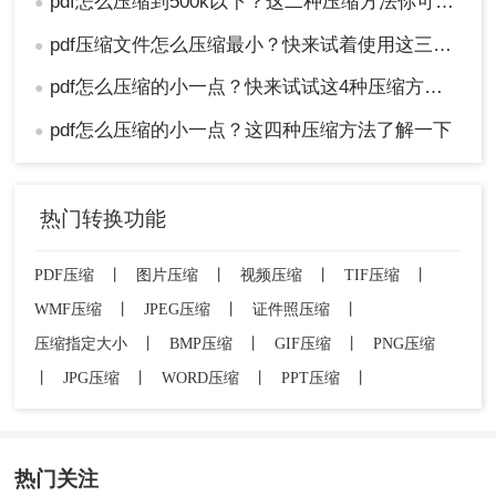
pdf怎么压缩到500k以下？这二种压缩方法你可以轻松学会！
●
pdf压缩文件怎么压缩最小？快来试着使用这三种压缩方法！
●
pdf怎么压缩的小一点？快来试试这4种压缩方法！
●
pdf怎么压缩的小一点？这四种压缩方法了解一下
●
热门转换功能
PDF压缩
丨
图片压缩
丨
视频压缩
丨
TIF压缩
丨
WMF压缩
丨
JPEG压缩
丨
证件照压缩
丨
压缩指定大小
丨
BMP压缩
丨
GIF压缩
丨
PNG压缩
丨
JPG压缩
丨
WORD压缩
丨
PPT压缩
丨
热门关注