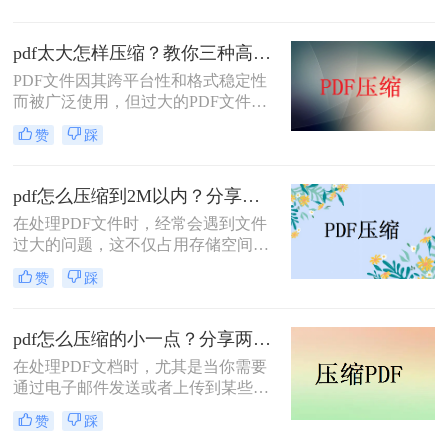
网络上传输时效率低下，甚至无法上
传到某些平台。因此，掌握pdf太大如
pdf太大怎样压缩？教你三种高效方法！
何压缩变小是十分必要的。本文将介
PDF文件因其跨平台性和格式稳定性
绍两种实用的方法来解决这个问题，
而被广泛使用，但过大的PDF文件不
帮助您轻松完成 PDF 文件的压缩。
仅占用存储空间，还会影响传输速度
赞
踩
和加载速度。为了解决pdf太大怎样压
缩问题，本文将介绍三种压缩PDF文
件的方法。
pdf怎么压缩到2M以内？分享两种实用压缩方法！
在处理PDF文件时，经常会遇到文件
过大的问题，这不仅占用存储空间，
还影响文件的传输速度。为了满足特
赞
踩
定需求，将PDF文件压缩到2M以内变
得尤为重要。那么pdf怎么压缩到2M
以内呢？本文将介绍两种常用的PDF
pdf怎么压缩的小一点？分享两种实用压缩方法！
压缩方法。
在处理PDF文档时，尤其是当你需要
通过电子邮件发送或者上传到某些对
文件大小有限制的平台时，压缩PDF
赞
踩
文件变得尤为重要。那么pdf怎么压缩