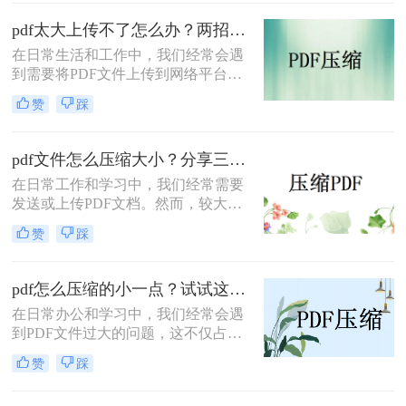
的小一点呢？本文将介绍两种有效的
PDF压缩方法。
pdf太大上传不了怎么办？两招帮你解决！
在日常生活和工作中，我们经常会遇
到需要将PDF文件上传到网络平台或
发送给他人的情况。然而，有时PDF
赞
踩
文件过大，导致无法顺利上传或发
送。那么pdf太大上传不了怎么办呢？
本文将介绍两种解决PDF文件过大无
pdf文件怎么压缩大小？分享三种实用压缩方法！
法上传的方法，帮助你轻松应对这一
在日常工作和学习中，我们经常需要
问题。
发送或上传PDF文档。然而，较大的
文件可能会导致传输缓慢或者无法满
赞
踩
足上传限制。那么pdf文件怎么压缩大
小呢？本文将介绍三种有效的PDF压
缩方法，帮助你轻松减小文件大小。
pdf怎么压缩的小一点？试试这三种实用压缩方法！
在日常办公和学习中，我们经常会遇
到PDF文件过大的问题，这不仅占用
了大量的存储空间，还影响了文件的
赞
踩
传输速度。那么pdf怎么压缩的小一点
呢？为了满足不同的需求，本文将介