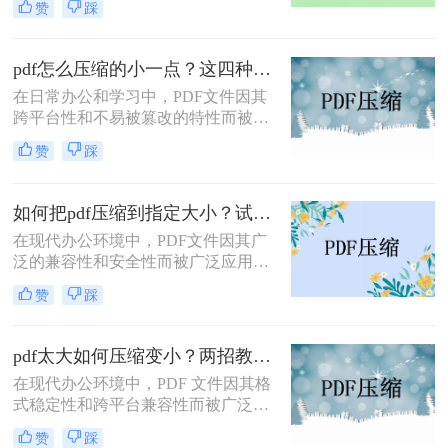
赞
踩
过大，不便于存储和传输。那么pdf怎
么压缩的小一点呢？本文将介绍四种
有效的PDF压缩方法。
pdf怎么压缩的小一点？这四种压缩方法了解一下
在日常办公和学习中，PDF文件因其
跨平台性和不易被篡改的特性而被广
泛使用。然而，有时PDF文件过大，
赞
踩
会给传输和存储带来不便。那么pdf怎
么压缩的小一点呢？本文将介绍四种
将PDF压缩得更小的方法。
如何把pdf压缩到指定大小？试试这4种压缩方法！
在现代办公环境中，PDF文件因其广
泛的兼容性和安全性而被广泛应用。
然而，当这些文件过大时，会带来传
赞
踩
输不便、占用过多存储空间等问题。
因此，学会如何把pdf压缩到指定大小
变得尤为重要。本文将详细介绍四种
pdf太大如何压缩变小？两招教你轻松压缩！
常用的方法，帮助您轻松应对这一挑
在现代办公环境中，PDF 文件因其格
战。
式稳定性和跨平台兼容性而被广泛使
用。然而，当这些文件变得过大时，
赞
踩
它们不仅占用大量存储空间，而且在