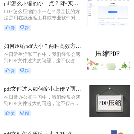
pdf怎么压缩的小一点？6种实用方法详解（2026最新）
解操作步骤，您可根据文件数量、压
缩质量要求和隐私需求快速选择最合
PDF怎么压缩的小一点？最直接的方
适的方法。
法是用在线压缩工具或专业软件对
PDF文件进行重新编码和优化，通过
赞
踩
降低图片分辨率、压缩内嵌字体、去
除冗余数据等方式，可以在保持内容
可读的前提下将文件体积缩小到原来
如何压缩pdf大小？两种高效方法详解！
的10%~50%。
在日常生活和工作中，我们经常会遇
到PDF文件过大的问题，这不仅占用
了大量的存储空间，还降低了文件的
赞
踩
传输效率。因此，掌握几种有效的
PDF压缩方法显得尤为重要。那么如
何压缩pdf大小呢？本文将介绍两种常
pdf文件过大如何缩小上传？两种缩小并上传的有效方法!
用的PDF压缩方法，以帮助您更好地
在日常办公和学习中，我们经常会遇
压缩PDF文件。
到PDF文件过大的问题，这不仅占用
了大量的存储空间，还影响了文件的
赞
踩
上传速度和分享效率。那么pdf文件过
大如何缩小上传呢？本文将介绍两种
缩小PDF文件大小的方法，帮助您轻