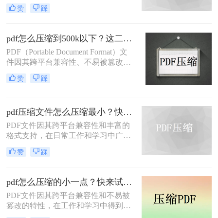
角色。然而，有时PDF文件过大，会
处理速度、隐私安全四个维度，对比
赞
踩
影响传输速度或占用过多存储空间。
五种主流压缩方案，帮助您根据实际
那么如何压缩pdf呢？本文将介绍两种
场景快速选择最合适的方法。
压缩PDF的方法。
pdf怎么压缩到500k以下？这二种压缩方法你可以轻松学会！
PDF（Portable Document Format）文
件因其跨平台兼容性、不易被篡改的
特性以及保持文档格式一致性的能
赞
踩
力，在日常办公和文件分享中得到了
广泛应用。然而，有时我们需要将
PDF文件压缩到较小的大小，以便于
pdf压缩文件怎么压缩最小？快来试着使用这三种压缩方法！
上传、发送或存储。那么pdf怎么压缩
到500k以下呢？本文将介绍两种将
PDF文件因其跨平台兼容性和丰富的
PDF文件压缩到500K以下的方法。
格式支持，在日常工作和学习中广泛
应用。然而，有时我们需要将PDF文
赞
踩
件压缩到最小，以便更高效地存储和
传输。那么pdf压缩文件怎么压缩最小
呢？本文将介绍三种实用的PDF压缩
pdf怎么压缩的小一点？快来试试这4种压缩方法！
方法。
PDF文件因其跨平台兼容性和不易被
篡改的特性，在工作和学习中得到了
广泛应用。然而，PDF文件有时体积