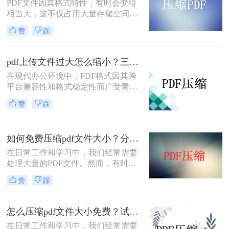
PDF文件因其格式特性，有时会变得
相当大，这不仅占用大量存储空间，
还可能影响传输速度。那么pdf文件怎
赞
踩
么压缩大小呢？本文将介绍三种有效
的PDF文件压缩方法。
pdf上传文件过大怎么缩小？三招助你轻松缩小！
在现代办公环境中，PDF格式因其跨
平台兼容性和格式稳定性而广受青
睐。然而，高清图片、复杂布局和丰
赞
踩
富内容往往导致PDF文件体积庞大，
给文档传输和分享带来不便。那么pdf
上传文件过大怎么缩小呢？本文将介
如何免费压缩pdf文件大小？分享二个实用压缩方法！
绍三种简单实用的PDF压缩技巧，助
你轻松优化PDF文件，提升文档传输
在日常工作和学习中，我们经常需要
效率。
处理大量的PDF文件。然而，有时候
PDF文件过大，不仅占用存储空间，
赞
踩
还会影响上传和分享的速度。为了解
决如何免费压缩pdf文件大小问题，本
文将介绍两种免费压缩PDF文件大小
怎么压缩pdf文件大小免费？试试这二种压缩方法！
的方法。
在日常工作和学习中，我们经常需要