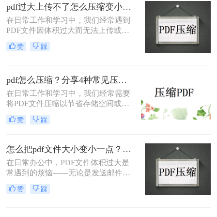
绍三种实用的PDF压缩方法，帮助您
pdf过大上传不了怎么压缩变小？快来试试这3种压缩方法！
轻松将PDF文件压缩得更小。
在日常工作和学习中，我们经常遇到
PDF文件因体积过大而无法上传或分
享的情况。那么pdf过大上传不了怎么
赞
踩
压缩变小呢？为了帮助您轻松应对这
一难题，本文将介绍三种有效的PDF
文件压缩方法。
pdf怎么压缩？分享4种常见压缩方法！
在日常工作和学习中，我们经常需要
将PDF文件压缩以节省存储空间或加
快传输速度。那么pdf怎么压缩呢？本
赞
踩
文将介绍几种常见的PDF压缩方法。
怎么把pdf文件大小变小一点？四种方法对比，一看就懂！
在日常办公中，PDF文件体积过大是
常遇到的烦恼——无论是发送邮件受
限于附件大小，还是上传系统提示文
赞
踩
件超限，都让人头疼。那么，怎么把
PDF文件大小变小一点呢？本文将先
给出四种方案的直观对比，再逐一拆