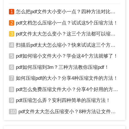
2、
优化图像：
如果PDF文件中包含大量图像，可以
尝试降低图像的分辨率、颜色深度或质量，从而减
1
怎么把pdf文件大小变小一点？四种方法对比，一看就懂！
少文件大小。
2
pdf文档怎么压缩小一点？试试这5个压缩方法！
3、
转换字体
：将PDF文件中的字体转换为内嵌字
体，可以减少文件对外部字体的依赖，从而减小文
3
pdf文件太大怎么变小？这三个方法都可以缩小！
件大小。
4
扫描后pdf太大怎么缩小？快来试试这三个方法！
4、
重新组织文件
：调整PDF文件的页面布局或重新
排列页面顺序，有时也能减小文件大小。
5
pdf如何缩小文件大小？学会这4个方法就够了！
注意事项
6
pdf如何压缩到3m？三种方法教你压缩pdf！
7
如何压缩pdf的大小？分享4种压缩文件的方法！
压缩质量与文件大小的平衡
：在压缩PDF文件
时，要注意平衡文件大小与文件质量之间的关
8
pdf怎么免费压缩文件大小？分享4个好用的方法，简单又快捷！
系。过度压缩可能会导致文件内容模糊或失
9
pdf压缩怎么弄？安利四种简单的压缩方法！
真。
安全性
：在上传文件到在线服务时，要确保选
10
pdf文件太大怎么压缩变小？8种方法让文件轻松"瘦身"！
择信誉良好的网站，并避免传输敏感或机密信
息。
备份原文件：
在压缩文件之前，务必备份原文