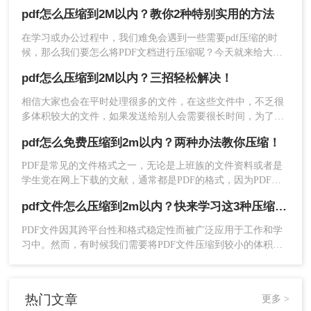
PDF文件压缩到2M以内变得尤为重要。那么pdf怎么压缩到2M
pdf怎么压缩到2M以内？教你2种特别实用的方法
以内呢？本文将介绍两种常用的PDF压缩方法。
在学习或办公过程中，我们难免会遇到一些需要pdf压缩的时
候，那么我们要怎么将PDF文档进行压缩呢？今天就来给大家
讲讲pdf怎么压缩到2M以内的方法，方便大家快速掌握。下面
pdf怎么压缩到2M以内？三招轻松解决！
一起学习一下吧。
相信大家也会在平时处理很多的文件，在这些文件中，不乏很
多体积较大的文件，如果发送给别人会需要很长时间，为了节
约时间，我们可以将PDF文件极致压缩，这样就可以节约很大
pdf怎么免费压缩到2m以内？两种办法教你压缩！
5、压缩完成，我们可以看到压缩后的体积，是不是
内存，传输文件也会变得方便，那么pdf怎么压缩到2M以内
小了很多呢，点击下载文件就可以了。
呢？其实只需要简单的三招，就可以轻松压缩文件，还不赶快
PDF是常见的文件格式之一，无论是上班族的文件资料或者是
看一看！
学生党在网上下载的文献，通常都是PDF的格式，因为PDF格
三、手动优化PDF文件
式的文件具有不可编辑的特点，可以有效保护作者的版权。但
pdf文件怎么压缩到2m以内？快来学习这3种压缩方法！
有时PDF会有体积过大的问题，不仅占用内存空间，而且有时
除了使用软件工具外，用户还可以通过手动优化
会无法传输。那么要pdf怎么免费压缩到2m以内呢？今天，就
PDF文件因其跨平台性和格式稳定性而被广泛应用于工作和学
PDF文件来减小其大小。虽然这种方法比较繁琐，
让我来分享2个压缩PDF的方法，还不会的朋友快接着往下看
习中。然而，有时候我们需要将PDF文件压缩到较小的体积，
看！
但在某些情况下可能更为有效。
以便于存储、传输或分享。那么pdf文件怎么压缩到2m以内
优化方法：
呢？本文将介绍四种将PDF文件压缩至2M以内的方法。
1、
删除不必要的内容
：检查PDF文件，删除其中不
热门文章
更多 >
必要的页面、图像或文本内容。