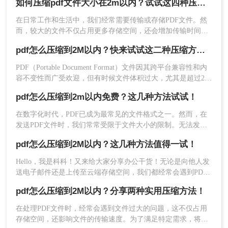
如何压缩pdf文件大小在2m以内？试试这四种压缩技巧！
大小，如2M以内时，选择合适的压缩方法显得尤为重要。那么
pdf怎么压缩到2M以内呢？本文将详细介绍几种有效的方法，
在日常工作和生活中，我们经常需要传输或存储PDF文件。然
帮助读者将PDF文件压缩至2M以内。
2、上传PDF文件，需要注意的是，如果你的PDF文
而，较大的文件不仅占用更多存储空间，还会增加传输时间和
成本。特别是当文件需要通过电子邮件发送时，过大的文件可
件设置了密码保护，那么先要解除再来压缩哦。
pdf怎么压缩到2M以内？快来试试这二种压缩方法！
能会超出邮件附件的大小限制。那么如何压缩pdf文件大小在
2m以内呢？本文将介绍几种方法，帮助你将PDF文件压缩至
PDF（Portable Document Format）文件因其跨平台兼容性和内
2MB以内，从而更方便地管理和分享。
容不变性而广受欢迎，但有时候文件体积过大，尤其是超过2M
时，会影响传输速度和存储效率。那么pdf怎么压缩到2M以内
3、如果对压缩有要求，还可以设置一下压缩程度。
pdf怎么压缩到2m以内免费？这几种方法试试！
呢？本文将介绍两种有效的PDF压缩方法，帮助读者将PDF文
件压缩至2M以内，同时尽量保持文件内容的完整性和可读性。
在数字化时代，PDF已成为最常见的文件格式之一。然而，在
发送PDF文件时，我们常常受限于文件大小的限制。无法发送
或上传大于2MB的文件可能会成为一场噩梦。那么pdf怎么压缩
pdf怎么压缩到2M以内？这几种方法值得一试！
到2m以内免费呢？本文将为您揭秘一些免费的方法，帮助您将
PDF文件压缩到2MB以下，并确保保持文件质量。
Hello，我是科科！又来给大家分享办公干货！无论是向他人发
送电子邮件还是上传至云端存储空间，我们都经常会遇到PDF
文件大小超过限制的问题。有时候我们只需要微小的文件大小
pdf怎么压缩到2M以内？分享两种实用压缩方法！
来传递信息，但我们不知道pdf怎么压缩到2M以内。不用担
心，本文将告诉你一些简单而有效的方法来压缩PDF文件，使
在处理PDF文件时，经常会遇到文件过大的问题，这不仅占用
4、点击开始压缩，等待压缩结果。
其在2M以内。
存储空间，还影响文件的传输速度。为了满足特定需求，将