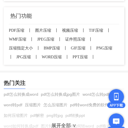
热门功能
PDF压缩
丨
图片压缩
丨
视频压缩
丨
TIF压缩
丨
WMF压缩
丨
JPEG压缩
丨
证件照压缩
丨
压缩指定大小
丨
BMP压缩
丨
GIF压缩
丨
PNG压缩
丨
JPG压缩
丨
WORD压缩
丨
PPT压缩
丨
热门关注
pdf怎么转换成word
pdf怎么转换成jpg图片
word怎么转pdf
word转pdf
压缩图片
怎么压缩图片
pdf转word免费的软件
如何压缩图片
pdf解密
png转jpg
pdf转换ppt
展开全部 ∨
word如何转换成pdf
图片转换格式
pdf如何转word
pdf格式转换