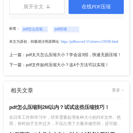
展开全文 ⇊
在线PDF压缩
二、使用在线PDF压缩服务
标签：
pdf怎么压缩到2M以内
pdf压缩
对于不想安装额外软件的用户来说，在线PDF压缩
本文为原创，转载请注明原网址:
https://pdftoword.55.la/news/18106.html
服务是一个便捷的选择。这些服务通常无需注册或
登录即可使用，且支持多种文件大小和格式的压
上一篇：pdf太大怎么压缩大小？学会这3招，快速无损压缩！
缩。下面以转转大师在线PDF压缩操作为例。
下一篇：pdf文件如何压缩大小？这4个方法可以实现！
操作步骤：
1、打开在线PDF压缩：
https://pdftoword.55.la/compress-pdf/
相关文章
更多 >
pdf怎么压缩到2M以内？试试这些压缩技巧！
在日常工作和学习中，经常需要处理各种大小的PDF文件。然
而，有时由于文件过大，不仅占用了大量存储空间，还可能在
传输或分享时遇到障碍。特别是当需要将PDF文件压缩到特定