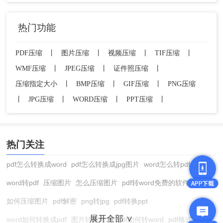
热门功能
PDF压缩
丨
图片压缩
丨
视频压缩
丨
TIF压缩
丨
WMF压缩
丨
JPEG压缩
丨
证件照压缩
丨
压缩指定大小
丨
BMP压缩
丨
GIF压缩
丨
PNG压缩
丨
JPG压缩
丨
WORD压缩
丨
PPT压缩
丨
热门关注
pdf怎么转换成word
pdf怎么转换成jpg图片
word怎么转pdf
word转pdf
压缩图片
怎么压缩图片
pdf转word免费的软件
如何压缩图片
pdf解密
png转jpg
pdf转换ppt
展开全部 ∨
word如何转换成pdf
图片转换格式
pdf如何转word
pdf格式转换