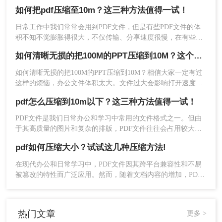
常不便。这时，我们可以使用转转大师这样的工具来轻松将
如何把pdf压缩至10m？这三种方法值得一试！
PDF文件压缩到10M以下。那么pdf怎么压缩到10m以下呢？本
5、压缩完成，我们可以看到压缩后的体积，是不是
文将介绍两种使用转转大师压缩PDF文件的方法。
日常工作中我们常常会用到PDF文件，但是有些PDF文件的体
小了很多呢，点击下载文件就可以了。
积不知不觉膨胀得很大，不仅传输、分享速度很慢，在有些平
台甚至超过了大小限制、没办法上传！其实想要压缩PDF文件
三、优化PDF文件内容
如何清晰无损的把100M的PPT压缩到10M？这个方法你一定要知道！
并不难，今天小编就给你分享3个常用的好方法，帮你轻松搞定
如何把pdf压缩至10m！
除了使用软件或在线工具进行压缩外，您还可以通
如何清晰无损的把100M的PPT压缩到10M？​相信大家一定有过
过优化PDF文件的内容来减小文件大小。
这样的烦恼，办公文件体积太大。文件过大会影响打开速度，
演示放映时常的流畅性，保存文件的时间也会变长。无论是上
操作如下：
pdf怎么压缩到10m以下？这三种方法值得一试！
传和发送都会很慢，网络不好的话，还不容易发出去。尤其是
1、删除不必要的页面和元素：检查PDF文件，删除
领导要你微信发过去的时候，因为微信只能发送小于100M的文
PDF文件是我们日常办公和学习中常用的文件格式之一。但由
其中不必要的页面、图片、文本框等元素，以减小
件，文件太大就无法传送了，真是太痛苦了
于其高质量的图片和复杂的排版，PDF文件往往会占用较大的
文件大小。
存储空间，给文件的传输和存储带来不便。因此，如果你想解
2、降低图像质量：如果PDF文件中包含大量的图
pdf如何压缩大小？试试这几种压缩方法!
决类似的问题，你必须压缩PDF文件的大小。那么，pdf怎么压
像，您可以尝试降低图像的分辨率或质量来减小文
缩到10m以下呢?接下来推荐三种压缩PDF的方法。让我们一起
在现代办公和日常学习中，PDF文件因其跨平台兼容性和不易
件大小。但是请注意，不要过度降低图像质量，以
来看看。
被篡改的特性而广泛应用。然而，随着文档内容的增加，PDF
免影响文件的可读性和清晰度。
文件体积也会相应增大，给存储和传输带来不便。因此，掌握
3、使用字体嵌入：如果PDF文件中使用了特殊字
pdf如何压缩大小显得尤为重要。本文将详细介绍几种常用的
体，并且需要保留这些字体的外观，您可以考虑使
PDF压缩方法，帮助您轻松将PDF文件压缩到更小的大小。
热门文章
更多 >
用字体嵌入功能。但是请注意，字体嵌入会增加文