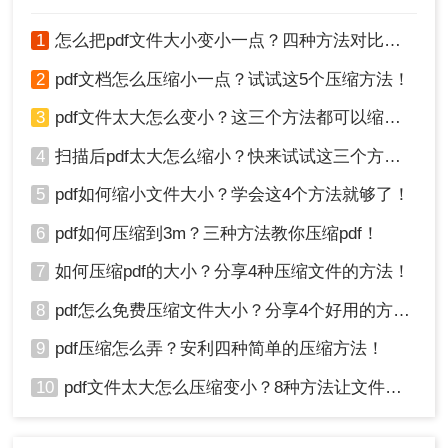
件大小。因此，在需要减小文件大小时，请权衡利
弊并谨慎使用。
1
怎么把pdf文件大小变小一点？四种方法对比，一看就懂！
4、拆分文件：如果PDF文件过大且包含多个独立的
2
pdf文档怎么压缩小一点？试试这5个压缩方法！
部分，您可以考虑将其拆分成多个较小的文件。这
样不仅可以减小单个文件的大小，还可以提高文件
3
pdf文件太大怎么变小？这三个方法都可以缩小！
的可管理性和可访问性。
4
扫描后pdf太大怎么缩小？快来试试这三个方法！
总结
5
pdf如何缩小文件大小？学会这4个方法就够了！
好的，以上便是关于pdf如何压缩到10m以内的方法
6
pdf如何压缩到3m？三种方法教你压缩pdf！
啦！将PDF文件压缩到10MB以内需要一定的技巧和
方法。通过选择合适的压缩工具、优化文件内容以
7
如何压缩pdf的大小？分享4种压缩文件的方法！
及调整压缩参数等方式，您可以轻松实现这一目标
8
pdf怎么免费压缩文件大小？分享4个好用的方法，简单又快捷！
并提高工作效率。
9
pdf压缩怎么弄？安利四种简单的压缩方法！
10
pdf文件太大怎么压缩变小？8种方法让文件轻松"瘦身"！