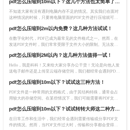
pdf怎么压缩到10m以下？这几个方法也太简单了吧！
件压缩到较小的尺寸，比如10MB以内。那么pdf如何压缩到
3、如果对压缩有要求，还可以设置一下压缩程度。
10m以内呢？本文将介绍几种常见且实用的方法来帮助您实现
不知道大家有没有遇到电脑内存不足的情况。其实我们在面对
这一目标。
这种情况的时候，只要将电脑里面的PDF文件进行压缩就可以
解放电脑的大部分空间；
pdf怎么压缩到2m以内免费？这几种方法试试！
在数字化时代，PDF已成为最常见的文件格式之一。然而，在
发送PDF文件时，我们常常受限于文件大小的限制。无法发送
或上传大于2MB的文件可能会成为一场噩梦。那么pdf怎么压缩
pdf怎么压缩到2M以内？这几种方法值得一试！
到2m以内免费呢？本文将为您揭秘一些免费的方法，帮助您将
PDF文件压缩到2MB以下，并确保保持文件质量。
Hello，我是科科！又来给大家分享办公干货！无论是向他人发
4、点击开始压缩，等待压缩结果。
送电子邮件还是上传至云端存储空间，我们都经常会遇到PDF
文件大小超过限制的问题。有时候我们只需要微小的文件大小
pdf怎么压缩到10m以下？试试这三种方法！
来传递信息，但我们不知道pdf怎么压缩到2M以内。不用担
心，本文将告诉你一些简单而有效的方法来压缩PDF文件，使
​PDF文件是一种常用的文档格式，由于其结构特殊，通常会占
其在2M以内。
用较大的存储空间。在某些情况下，我们可能需要将PDF文件
压缩到较小的尺寸，以便于传输或存储。本文将介绍几种pdf怎
pdf怎么压缩到10m以下？试试转转大师这二种方法!
么压缩到10m以下方法。
在日常工作和生活中，我们经常会遇到需要传输或分享PDF文
件的情况。然而，当PDF文件过大时，传输和分享都会变得非