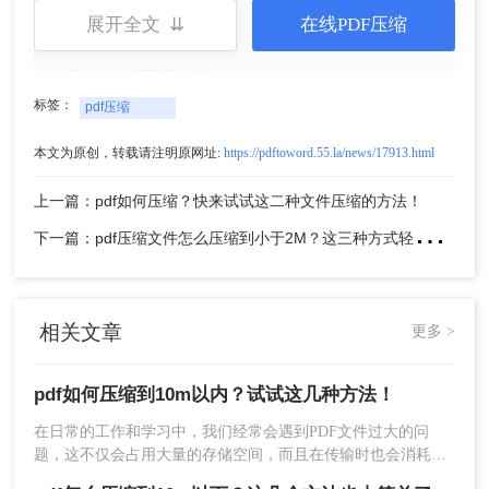
作为例。
展开全文 ⇊
在线PDF压缩
操作如下：
1、打开在线PDF压缩：
https://pdftoword.55.la/compress-pdf/
标签：
pdf压缩
本文为原创，转载请注明原网址:
https://pdftoword.55.la/news/17913.html
上一篇：pdf如何压缩？快来试试这二种文件压缩的方法！
下
一篇：pdf压缩文件怎么压缩到小于2M？这三种方式轻松压缩！
相关文章
更多 >
2、上传PDF文件，需要注意的是，如果你的PDF文
件设置了密码保护，那么先要解除再来压缩哦。
pdf如何压缩到10m以内？试试这几种方法！
在日常的工作和学习中，我们经常会遇到PDF文件过大的问
题，这不仅会占用大量的存储空间，而且在传输时也会消耗更
多的时间和网络资源。为了解决这个问题，我们需要将PDF文