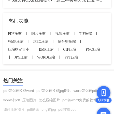
pdf文件怎么压缩变小？这三种实用方法让文件变小!
●
（如图像、表格、布局等）发生变化或丢失，
因此建议在转换前备份原始PDF文件。
Word的“另存为”功能在压缩PDF文件时可能不
热门功能
如专业软件或在线工具那么高效和灵活。
四、其他注意事项
PDF压缩
丨
图片压缩
丨
视频压缩
丨
TIF压缩
丨
WMF压缩
丨
JPEG压缩
丨
证件照压缩
丨
在压缩PDF文件之前，建议评估文件的重要性
压缩指定大小
丨
BMP压缩
丨
GIF压缩
丨
PNG压缩
和用途。对于需要保留高质量图像和复杂布局
丨
JPG压缩
丨
WORD压缩
丨
PPT压缩
丨
的文档（如设计图稿、学术论文等），应谨慎
选择压缩方法和参数以避免损失过多细节。
如果PDF文件中包含大量图像且图像分辨率较
高，可以考虑使用图像处理软件（如
热门关注
Photoshop）先对图像进行压缩和优化处理，
然后再将处理后的图像嵌入到PDF文件中以减
pdf怎么转换成word
pdf怎么转换成jpg图片
word怎么转pdf
小文件体积。
word转pdf
压缩图片
怎么压缩图片
pdf转word免费的软件
定期检查和维护计算机中的PDF文件库，删除
不必要的文件或将其移动到外部存储设备中以
如何压缩图片
pdf解密
png转jpg
pdf转换ppt
释放存储空间。