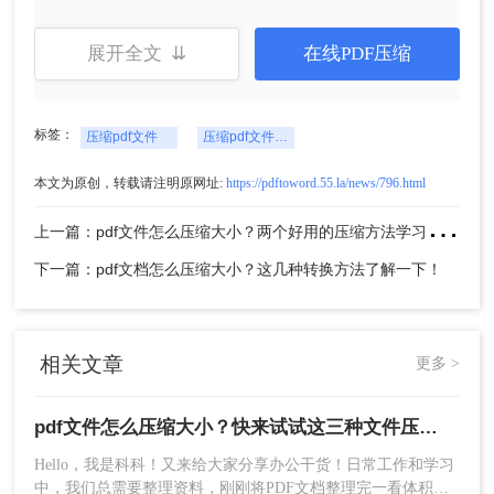
展开全文 ⇊
在线PDF压缩
4、小编又选了一次缩小优先，压缩前的文件是
标签：
压缩pdf文件
压缩pdf文件大小
35.07M，压缩后是1.28M，压缩了96%的体积。
本文为原创，转载请注明原网址:
https://pdftoword.55.la/news/796.html
上
一篇：pdf文件怎么压缩大小？两个好用的压缩方法学习一下！
下一篇：pdf文档怎么压缩大小？这几种转换方法了解一下！
相关文章
更多 >
注意事项：
pdf文件怎么压缩大小？快来试试这三种文件压缩的方法！
Hello，我是科科！又来给大家分享办公干货！日常工作和学习
在设置压缩参数时，要权衡文件体积和质量之
中，我们总需要整理资料，刚刚将PDF文档整理完一看体积