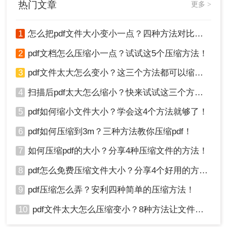
热门文章
更多 >
4、点击开始压缩，等待压缩结果。
1
怎么把pdf文件大小变小一点？四种方法对比，一看就懂！
2
pdf文档怎么压缩小一点？试试这5个压缩方法！
3
pdf文件太大怎么变小？这三个方法都可以缩小！
4
扫描后pdf太大怎么缩小？快来试试这三个方法！
5
pdf如何缩小文件大小？学会这4个方法就够了！
5、压缩完成，我们可以看到压缩后的体积，是不是
6
pdf如何压缩到3m？三种方法教你压缩pdf！
小了很多呢，点击下载文件就可以了。
注意事项：
7
如何压缩pdf的大小？分享4种压缩文件的方法！
8
pdf怎么免费压缩文件大小？分享4个好用的方法，简单又快捷！
在线工具可能会受到网络速度和服务器性能的
影响，导致压缩速度较慢或上传下载过程中出
9
pdf压缩怎么弄？安利四种简单的压缩方法！
现问题。
注意保护个人隐私和文件安全，避免上传敏感
10
pdf文件太大怎么压缩变小？8种方法让文件轻松"瘦身"！
或机密文件到不安全的在线工具中。