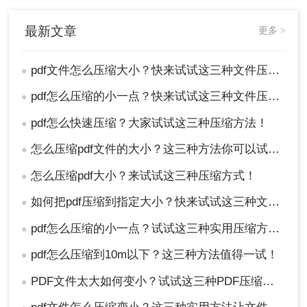
三、使用Microsoft Office进行压缩（以Word
最新文章
更多 >
为例）
pdf文件怎么压缩大小？快来试试这三种文件压缩的方法！
●
虽然Microsoft Office中的Word软件不直接支持PDF
文件的压缩，但用户可以通过将PDF文件转换为
pdf怎么压缩的小一点？快来试试这三种文件压缩的方法！
●
Word文档后再进行压缩（间接方法），或者利用
Office的“另存为”功能将PDF文件另存为更紧凑的格
pdf怎么快速压缩？大家试试这三种压缩方法！
●
式。
怎么压缩pdf文件的大小？这三种方法你可以试试！
●
操作步骤（间接方法）：
1、将PDF转换为Word文档：使用PDF转换工具或
怎么压缩pdf大小？来试试这三种压缩方式！
●
在线服务将PDF文件转换为Word文档（.docx）。
如何把pdf压缩到指定大小？快来试试这三种文件压缩的方法！
●
2、在Word中编辑和压缩：打开转换后的Word文
档，进行必要的编辑和排版调整。然后利用Word
pdf怎么压缩的小一点？试试这三种实用压缩方法！
●
的“另存为”功能将文档保存为PDF格式，并在保存过
程中选择适当的压缩选项以减小文件体积。
pdf怎么压缩到10m以下？这三种方法值得一试！
●
注意事项：
PDF文件太大如何变小？试试这三种PDF压缩方法！
●
转换过程可能会导致PDF文件中的某些元素