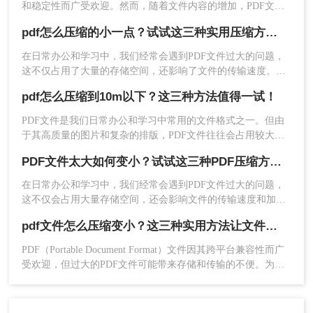
和稳定性而广受欢迎。然而，随着文件内容的增加，PDF文件
的大小也可能变得相当庞大，这不仅占用了大量的存储空间，
pdf怎么压缩的小一点？试试这三种实用压缩方法！
还可能影响文件的传输速度。因此，将PDF文件压缩到指定大
小成为了一个常见的需求。那么如何把pdf压缩到指定大小呢？
在日常办公和学习中，我们经常会遇到PDF文件过大的问题，
本文将介绍几种实用的方法，帮助您轻松实现这一目标。
2、上传PDF文件，需要注意的是，如果你的PDF文
这不仅占用了大量的存储空间，还影响了文件的传输速度。那
么pdf怎么压缩的小一点呢？为了满足不同的需求，本文将介绍
件设置了密码保护，那么先要解除再来压缩哦。
pdf怎么压缩到10m以下？这三种方法值得一试！
三种实用的PDF压缩方法，帮助您轻松将PDF文件压缩得更
小。
PDF文件是我们日常办公和学习中常用的文件格式之一。但由
于其高质量的图片和复杂的排版，PDF文件往往会占用较大的
存储空间，给文件的传输和存储带来不便。因此，如果你想解
3、如果对压缩有要求，还可以设置一下压缩程度。
PDF文件太大如何变小？试试这三种PDF压缩方法！
决类似的问题，你必须压缩PDF文件的大小。那么，pdf怎么压
缩到10m以下呢?接下来推荐三种压缩PDF的方法。让我们一起
在日常办公和学习中，我们经常会遇到PDF文件过大的问题，
来看看。
这不仅会占用大量存储空间，还会影响文件的传输速度和加载
时间。那么pdf文件太大如何变小呢？为了解决这个问题，本文
pdf文件怎么压缩变小？这三种实用方法让文件变小!
将介绍三种常用的PDF压缩方法。
PDF（Portable Document Format）文件因其跨平台兼容性而广
受欢迎，但过大的PDF文件可能带来存储和传输的不便。为了
解决这个问题，我们需要对PDF文件进行压缩。那么pdf文件怎
么压缩变小呢？本文将介绍三种实用的PDF压缩方法，帮助您
轻松减小PDF文件大小。