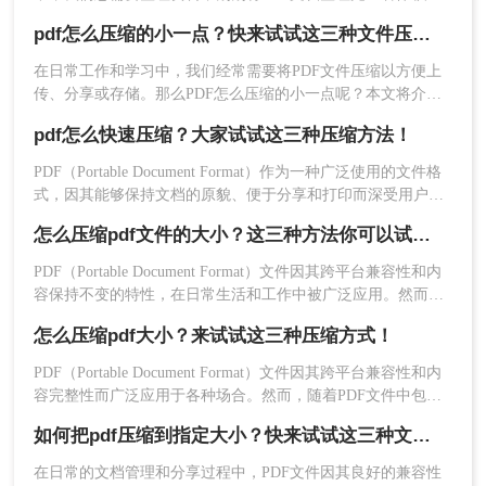
间的关系，避免过度压缩导致文件内容质量下
100M！！！接收的人打开接收麻烦，传输的人传输也非常麻
降。
pdf怎么压缩的小一点？快来试试这三种文件压缩的方法！
烦，这时我们就需要对PDF进行压缩处理！那pdf文件怎么压缩
如果需要处理大量PDF文件，建议使用支持批
大小呢？下面我们一起看看！
在日常工作和学习中，我们经常需要将PDF文件压缩以方便上
量压缩的软件以提高效率。
传、分享或存储。那么PDF怎么压缩的小一点呢？本文将介绍
三种常用的压缩PDF文件的方法，帮助您根据不同的需求选择
二、使用在线PDF压缩工具
pdf怎么快速压缩？大家试试这三种压缩方法！
最合适的方式。
PDF（Portable Document Format）作为一种广泛使用的文件格
在线PDF压缩工具如Smallpdf、ilovepdf等，无需下
式，因其能够保持文档的原貌、便于分享和打印而深受用户喜
载安装任何软件，只需在浏览器中上传文件即可完
爱。然而，随着文档内容的丰富和复杂化，PDF文件的大小也
成压缩。这种方法适合偶尔需要压缩PDF文件的用
怎么压缩pdf文件的大小？这三种方法你可以试试！
随之增加，这不仅占用了宝贵的存储空间，还影响了文件的传
户。
输效率。因此，掌握pdf怎么快速压缩成为了一项重要技能。本
PDF（Portable Document Format）文件因其跨平台兼容性和内
操作步骤：
文将介绍几种快速压缩PDF文件的方法，帮助您轻松解决文件
容保持不变的特性，在日常生活和工作中被广泛应用。然而，
体积过大的问题。
1、打开在线pdf压缩：
有时PDF文件会因为包含大量图像、复杂布局或高分辨率内容
怎么压缩pdf大小？来试试这三种压缩方式！
https://pdftoword.55.la/compress-pdf/
而变得体积庞大，这不仅占用了大量存储空间，还在传输和分
享时带来不便。因此，压缩PDF文件的大小成为了一个常见的
PDF（Portable Document Format）文件因其跨平台兼容性和内
需求。那么怎么压缩pdf文件的大小​呢？本文将详细介绍几种压
容完整性而广泛应用于各种场合。然而，随着PDF文件中包含
缩PDF文件大小的方法，帮助用户轻松解决这一问题。
的图片、图表、字体等资源越来越多，文件体积也逐渐增大，
如何把pdf压缩到指定大小？快来试试这三种文件压缩的方法！
给存储和传输带来了不便。那么怎么压缩pdf大小呢？为了解决
这个问题，本文将介绍三种压缩PDF大小的方法。
在日常的文档管理和分享过程中，PDF文件因其良好的兼容性