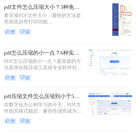
缩小PDF文件大小的方法，帮助您轻
pdf文件怎么压缩大小？3种免费+1种专业方法全攻略（附决策表）！
松解决PDF文件过大的问题。
要压缩PDF文件大小，最快的方法是
用系统自带打印功能
（Windows/macOS均支持）或在线免
赞
踩
费工具（如PDFmao、转转大师）直
接降低文件体积；若需批量处理、无
损压缩或超过免费限制，推荐使用专
pdf怎么压缩的小一点？6种实用方法详解（2026最新）
业软件「转转大师PDF转换器」——
它支持自定义压缩等级、图片重采
PDF怎么压缩的小一点？最直接的方
样，且完全本地处理，安全无广告。
法是用在线压缩工具或专业软件对
下面用一张决策表帮你3秒定位自己
PDF文件进行重新编码和优化，通过
赞
踩
的需求，然后逐一详解每种方法的具
降低图片分辨率、压缩内嵌字体、去
体操作。
除冗余数据等方式，可以在保持内容
可读的前提下将文件体积缩小到原来
pdf压缩文件怎么压缩到小于5M？4种压缩方法终极指南！
的10%~50%。
在数字化办公和学习的今天，PDF文
件因其格式稳定、兼容性强而成为我
们日常传输文档的首选。然而，我们
赞
踩
常常会遇到一个令人头疼的问题：一
个重要的PDF文件，可能因为包含高