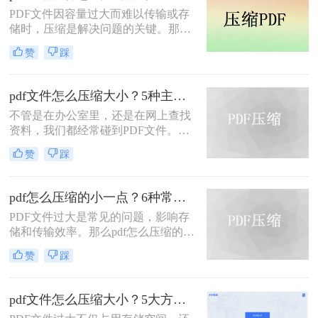
怎么压缩pdf大小呢？为了解决这个问
PDF文件因容量过大而难以传输或存
题，本文将介绍三种压缩PDF大小的
储时，压缩是解决问题的关键。那么
方法。
pdf压缩文件怎么压缩最小呢？本文将
赞
踩
介绍几种高效压缩PDF的方法，帮助
你快速实现最小化压缩。
pdf文件怎么压缩大小？5种主流压缩方法分享！
不管是在办公室里，还是在网上查找
资料，我们都经常碰到PDF文件。在
工作中，发送邮件需要PDF文件格
赞
踩
式，但太大的PDF文件也是一个棘手
的问题。多数企业邮箱中传附件大小
被限制为5M，否则就发送不了。若能
pdf怎么压缩的小一点？6种常用方案详解！
pdf文件怎么压缩大小，那就可轻松上
PDF文件过大是常见的问题，影响存
传。在今天，我们将分享两种简单的
储和传输效率。那么pdf怎么压缩的小
pdf文件压缩方式。
一点呢？本文将详解6种主流压缩方
赞
踩
案，助你快速解决文件体积过大的困
扰。
pdf文件怎么压缩大小？5大方法深度解析与实操指南！