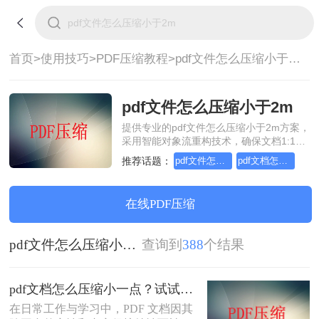
首页>
使用技巧>
PDF压缩教程>
pdf文件怎么压缩小于2m
pdf文件怎么压缩小于2m
提供专业的pdf文件怎么压缩小于2m方案，
采用智能对象流重构技术，确保文档1:1高
保真还原且排版不乱码。支持一键批量处
推荐话题：
pdf文件怎么压缩试试这几个方法
pdf文档怎么压缩小一点
理，全链路 SSL 加密保障隐私安全。助您
快速实现pdf文件怎么压缩小于2m，无需安
装，高效办公。
在线PDF压缩
pdf文件怎么压缩小于2m
查询到
388
个结果
pdf文档怎么压缩小一点？试试这5个压缩方法！
在日常工作与学习中，PDF 文档因其