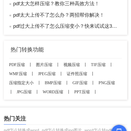
pdf太大怎样压缩？教你三种高效方法！
●
pdf太大上传不了怎么办？两招帮你解决！
●
pdf过大上传不了怎么压缩变小？快来试试这3种压缩方法！
●
热门转换功能
PDF压缩
丨
图片压缩
丨
视频压缩
丨
TIF压缩
丨
WMF压缩
丨
JPEG压缩
丨
证件照压缩
丨
压缩指定大小
丨
BMP压缩
丨
GIF压缩
丨
PNG压缩
丨
JPG压缩
丨
WORD压缩
丨
PPT压缩
丨
热门关注
pdf怎么转换成word
pdf怎么转换成jpg图片
word怎么转pdf