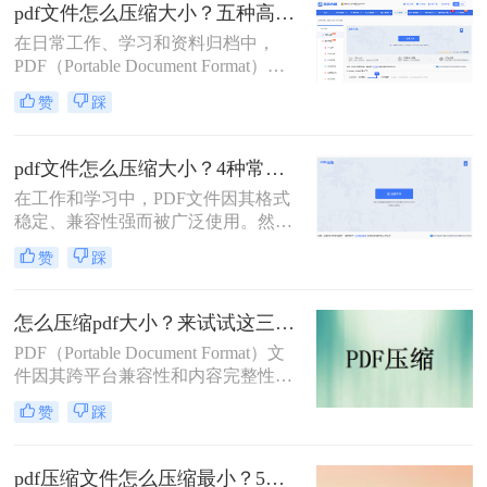
清图片、复杂图表或嵌入字体而体积
pdf文件怎么压缩大小？五种高效方法全面解析与实战！
庞大，动辄几十兆甚至上百兆。无论
在日常工作、学习和资料归档中，
是通过电子邮件发送（通常有附件大
PDF（Portable Document Format）因
小限制）、上传至学习平台还是提交
其跨平台、格式固定的特性而成为最
至企业系统，文件大小限制（如常见
赞
踩
常用的文件格式之一。然而，随之而
的5MB）往往是一道难以逾越的关
来的问题是PDF文件体积往往过大，
卡。那么pdf压缩文件怎么压缩到小于
不仅占用存储空间，更在邮件发送、
5M呢？
pdf文件怎么压缩大小？4种常用压缩方法详解！
即时通讯传输和网页上传时带来诸多
在工作和学习中，PDF文件因其格式
不便。如何在不显著损失质量的前提
稳定、兼容性强而被广泛使用。然
下，有效“瘦身”PDF文件，已成为一
而，PDF文件体积过大常会导致存储
项必备技能。
赞
踩
空间不足、传输速度慢等问题。那么
pdf文件怎么压缩大小呢？本文整理了
4种常用的PDF压缩方法，帮助您快速
怎么压缩pdf大小？来试试这三种压缩方式！
减小文件大小。
PDF（Portable Document Format）文
件因其跨平台兼容性和内容完整性而
广泛应用于各种场合。然而，随着
赞
踩
PDF文件中包含的图片、图表、字体
等资源越来越多，文件体积也逐渐增
大，给存储和传输带来了不便。那么
pdf压缩文件怎么压缩最小？5个常用方法全解析！