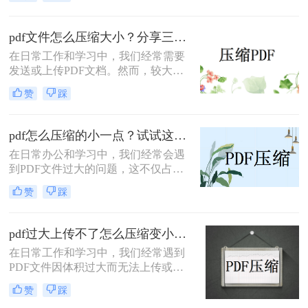
文件过大，导致无法顺利上传或发
送。那么pdf太大上传不了怎么办呢？
本文将介绍两种解决PDF文件过大无
pdf文件怎么压缩大小？分享三种实用压缩方法！
法上传的方法，帮助你轻松应对这一
在日常工作和学习中，我们经常需要
问题。
发送或上传PDF文档。然而，较大的
文件可能会导致传输缓慢或者无法满
赞
踩
足上传限制。那么pdf文件怎么压缩大
小呢？本文将介绍三种有效的PDF压
缩方法，帮助你轻松减小文件大小。
pdf怎么压缩的小一点？试试这三种实用压缩方法！
在日常办公和学习中，我们经常会遇
到PDF文件过大的问题，这不仅占用
了大量的存储空间，还影响了文件的
赞
踩
传输速度。那么pdf怎么压缩的小一点
呢？为了满足不同的需求，本文将介
绍三种实用的PDF压缩方法，帮助您
pdf过大上传不了怎么压缩变小？快来试试这3种压缩方法！
轻松将PDF文件压缩得更小。
在日常工作和学习中，我们经常遇到
PDF文件因体积过大而无法上传或分
享的情况。那么pdf过大上传不了怎么
赞
踩
压缩变小呢？为了帮助您轻松应对这