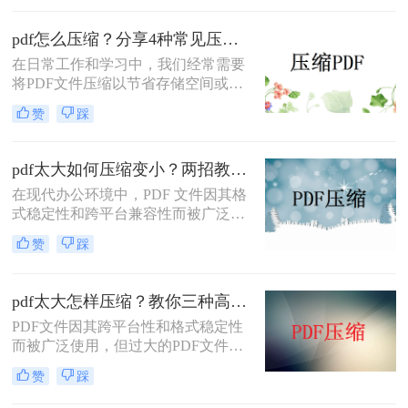
一难题，本文将介绍三种有效的PDF
文件压缩方法。
pdf怎么压缩？分享4种常见压缩方法！
在日常工作和学习中，我们经常需要
将PDF文件压缩以节省存储空间或加
快传输速度。那么pdf怎么压缩呢？本
赞
踩
文将介绍几种常见的PDF压缩方法。
pdf太大如何压缩变小？两招教你轻松压缩！
在现代办公环境中，PDF 文件因其格
式稳定性和跨平台兼容性而被广泛使
用。然而，当这些文件变得过大时，
赞
踩
它们不仅占用大量存储空间，而且在
网络上传输时效率低下，甚至无法上
传到某些平台。因此，掌握pdf太大如
pdf太大怎样压缩？教你三种高效方法！
何压缩变小是十分必要的。本文将介
PDF文件因其跨平台性和格式稳定性
绍两种实用的方法来解决这个问题，
而被广泛使用，但过大的PDF文件不
帮助您轻松完成 PDF 文件的压缩。
仅占用存储空间，还会影响传输速度
赞
踩
和加载速度。为了解决pdf太大怎样压
缩问题，本文将介绍三种压缩PDF文