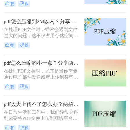
然而，当这些文件过大时，会带来传
赞
踩
输不便、占用过多存储空间等问题。
因此，学会如何把pdf压缩到指定大小
变得尤为重要。本文将详细介绍四种
pdf怎么压缩到2M以内？分享两种实用压缩方法！
常用的方法，帮助您轻松应对这一挑
在处理PDF文件时，经常会遇到文件
战。
过大的问题，这不仅占用存储空间，
还影响文件的传输速度。为了满足特
赞
踩
定需求，将PDF文件压缩到2M以内变
得尤为重要。那么pdf怎么压缩到2M
以内呢？本文将介绍两种常用的PDF
pdf怎么压缩的小一点？分享两种实用压缩方法！
压缩方法。
在处理PDF文档时，尤其是当你需要
通过电子邮件发送或者上传到某些对
文件大小有限制的平台时，压缩PDF
赞
踩
文件变得尤为重要。那么pdf怎么压缩
的小一点呢？本文将介绍两种有效的
PDF压缩方法。
pdf太大上传不了怎么办？两招帮你解决！
在日常生活和工作中，我们经常会遇
到需要将PDF文件上传到网络平台或
发送给他人的情况。然而，有时PDF
赞
踩