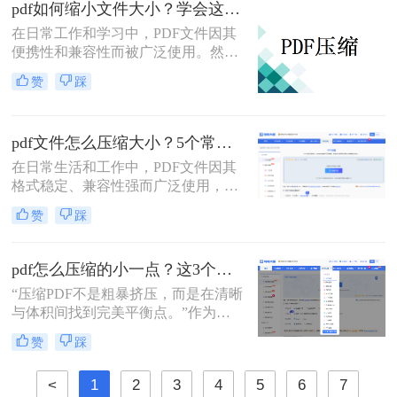
pdf如何缩小文件大小？学会这4个方法就够了！
90%的压缩方案却陷入“牺牲质
在日常工作和学习中，PDF文件因其
量”或“操作繁琐”的陷阱。
便携性和兼容性而被广泛使用。然
而，随着文件内容的增加，PDF文件
赞
踩
的大小往往会变得庞大，这不仅影响
存储和传输效率，还可能导致打开和
编辑的困难。那么pdf如何缩小文件大
pdf文件怎么压缩大小？5个常用有效方法全解析！
小呢？本文将介绍四种简单实用的方
法，帮助您在保持文件质量的同时减
在日常生活和工作中，PDF文件因其
小PDF文件的大小。
格式稳定、兼容性强而广泛使用，但
过大的文件体积常导致传输慢、存储
赞
踩
不便。压缩PDF大小成为一项实用技
能。那么pdf文件怎么压缩大小呢？本
文将详细介绍几种常用有效方法，帮
pdf怎么压缩的小一点？这3个高效方法让文件“瘦身”不损质！
助您快速减小PDF体积，提升效率。
​“压缩PDF不是粗暴挤压，而是在清晰
无论您是办公人员、学生还是普通用
与体积间找到完美平衡点。”作为一
户，都能找到适合自己的解决方案。
名深耕办公软件测评多年的博主，小
赞
踩
编每天都会收到大量关于PDF处理的
咨询。其中“PDF体积太大无法传
<
1
2
3
4
5
6
7
输”“压缩后清晰度暴跌” 成了最高频