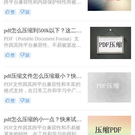
跨平台兼容性和内容保护特性而被广
泛使用。然而，当 PDF 文件中包含大
赞
踩
量高分辨率图片、内嵌字体或复杂图
形时，文件体积往往变得十分庞大，
不仅占用存储空间，还经常因超过邮
pdf怎么压缩到500k以下？这二种压缩方法你可以轻松学会！
箱附件限制或上传耗时过长而影响办
PDF（Portable Document Format）文
公效率。那么PDF 文档怎么压缩小一
件因其跨平台兼容性、不易被篡改的
点呢？本文从压缩效果、操作难度、
特性以及保持文档格式一致性的能
处理速度、隐私安全四个维度，对比
赞
踩
力，在日常办公和文件分享中得到了
五种主流压缩方案，帮助您根据实际
广泛应用。然而，有时我们需要将
场景快速选择最合适的方法。
PDF文件压缩到较小的大小，以便于
pdf压缩文件怎么压缩最小？快来试着使用这三种压缩方法！
上传、发送或存储。那么pdf怎么压缩
到500k以下呢？本文将介绍两种将
PDF文件因其跨平台兼容性和丰富的
PDF文件压缩到500K以下的方法。
格式支持，在日常工作和学习中广泛
应用。然而，有时我们需要将PDF文
赞
踩
件压缩到最小，以便更高效地存储和
传输。那么pdf压缩文件怎么压缩最小
呢？本文将介绍三种实用的PDF压缩
pdf怎么压缩的小一点？快来试试这4种压缩方法！
方法。
PDF文件因其跨平台兼容性和不易被
篡改的特性，在工作和学习中得到了