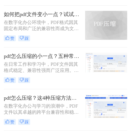
压缩文件pdf呢？本文将介绍三种免费
压缩PDF文件的方法，帮助您轻松解
如何把pdf文件变小一点？试试这两种简单有效的方法压缩大小
决PDF文件过大的问题。
在数字化办公环境中，PDF格式因其
固定布局和广泛的兼容性而成为文档
分享的理想选择。然而，当PDF文件
赞
踩
包含大量图像或复杂排版时，其体积
可能会变得非常大，给存储、传输及
处理带来不便。那么如何把pdf文件变
pdf怎么压缩的小一点？五种常用有效方法详解！
小一点呢？本文将介绍两种简单有效
在日常工作和学习中，PDF文件因其
的方法来压缩PDF文件大小，帮助您
格式稳定、兼容性强而广泛应用。然
节省空间并提高工作效率。
而，PDF文件体积过大时，会带来诸
赞
踩
多不便，例如传输速度慢、存储空间
占用多、邮件附件限制等。因此，掌
握压缩PDF文件的方法至关重要。那
pdf怎么压缩？这4种压缩方法助您pdf文件“瘦身”！
么呢？本文将详细介绍多种常用且有
在数字化办公与学习的浪潮中，PDF
效的pdf压缩方法。通过遵循这些指
文件以其卓越的跨平台兼容性和稳定
南，您可以轻松减小PDF文件体积，
的格式呈现，成为了我们日常工作、
提升效率。
赞
踩
学习和交流中不可或缺的载体。然
而，随着高分辨率图像、嵌入字体和