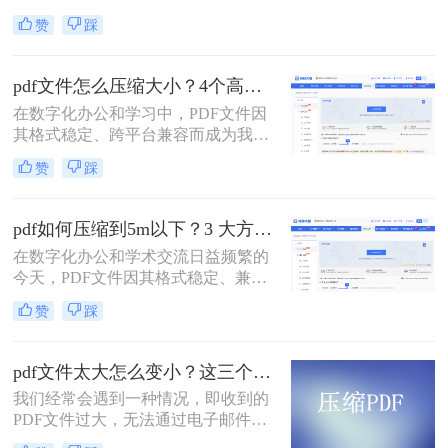
文档传输的首选。然而，庞大的PDF
赞
踩
文件时常为我们带来困扰：邮箱附件
大小限制、微信无法发送、云盘上传
下载耗时、设备存储空间告急。pdf压
pdf文件怎么压缩大小？4个高效传输与存储方法详解！
缩文件怎么压缩最小，成为许多人迫
在数字化办公和学习中，PDF文件因
切需要的技能。
其格式稳定、跨平台兼容而成为我们
日常交流的首选格式。然而，过大的
赞
踩
PDF文件——无论是包含大量高分辨
率图片的学术论文、扫描版的电子
书，还是设计精美的产品手册——都
pdf如何压缩到5m以下？3 大方法手把手教，轻松过平台限制！
会给邮件发送、云端存储和即时传输
在数字化办公和学术交流日益频繁的
带来诸多不便。幸运的是，通过一系
今天，PDF文件因其格式稳定、兼容
列高效的方法，我们可以显著减小
性强而成为我们传递信息的主要载
PDF文件的体积，而无需牺牲过多的
赞
踩
体。然而，一个棘手的问题常常困扰
可读性。那么pdf文件怎么压缩大小
着我们：文件体积过大。无论是通过
呢？本文将深入探讨多种pdf压缩方
电子邮件发送简历、在学术平台提交
法，从在线工具到专业软件，从自动
pdf文件太大怎么变小？这三个方法都可以缩小！
论文，还是在微信等即时通讯工具中
优化到手动精调，助您轻松驾驭PDF
我们经常会遇到一种情况，即收到的
分享资料，平台往往对附件大小有严
文件大小。
PDF文件过大，无法通过电子邮件或
格限制，最常见的门槛就是5MB。一
其他方式进行传输。那么，pdf文件太
个几十兆甚至上百兆的PDF文件，不