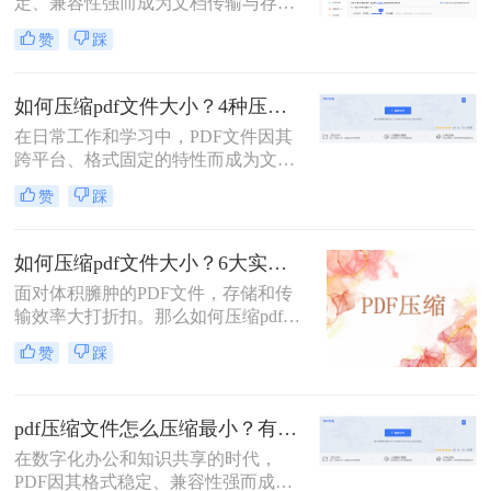
定、兼容性强而成为文档传输与存档
重要。
的首选。然而，高分辨率图片、嵌入
赞
踩
字体和多媒体内容也使得PDF文件体
积动辄数十兆甚至上百兆，给邮件发
送、云端存储和即时分享带来了巨大
如何压缩pdf文件大小？4种压缩方法详解！
困扰。如何高效、无损（或视觉无
在日常工作和学习中，PDF文件因其
损）地压缩PDF，成为一个普遍需
跨平台、格式固定的特性而成为文档
求。那么pdf怎么压缩呢？
交换的首选格式。然而，过大的PDF
赞
踩
文件常常带来诸多不便，无论是通过
电子邮件发送、上传至网络平台还是
存储在有限的设备空间中，都会遇到
如何压缩pdf文件大小？6大实用压缩方案深度解析！
限制。因此，掌握如何压缩pdf文件大
面对体积臃肿的PDF文件，存储和传
小的技能显得至关重要。
输效率大打折扣。那么如何压缩pdf文
件大小呢？本文为您梳理6种主流压
赞
踩
缩方案，从原理到实操，助您轻松掌
握PDF文件压缩技巧。
pdf压缩文件怎么压缩最小？有效压缩方法终极指南！
在数字化办公和知识共享的时代，
PDF因其格式稳定、兼容性强而成为