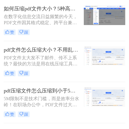
复杂排版的广泛应用，PDF文件的体
如何压缩pdf文件大小？5种高效压缩全面解析！
积也日益“臃肿”。一个几十兆甚至上
在数字化信息交流日益频繁的今天，
百兆的PDF文件，不仅占用宝贵的存
PDF文件因其格式稳定、跨平台兼容
储空间，更在通过邮件发送、即时通
的特性而成为文档分发的首选。然
讯工具传输或上传至云盘时，变得异
赞
踩
而，过大的PDF文件常常带来诸多不
常缓慢且不便。
便，例如占用过多存储空间、拖慢系
统响应、导致电子邮件附件发送失败
pdf文件怎么压缩大小？不用乱试！这几个实测有用！
或严重影响网络传输与下载效率。因
PDF文件太大发不了邮件、传不上系
此，掌握高效、可靠的pdf压缩技术，
统？最快的方法是用在线压缩工具，
对于提升个人与团队的工作效率至关
推荐转转大师——不用安装软件，打
重要。那么如何压缩pdf文件大小呢？
赞
踩
开网页就能压缩，操作简单，几步搞
本文将深入探讨多种主流且高效的
定。下面把4种方法的详细操作步骤
PDF压缩方法，从在线工具、专业软
全部列出来，照着做就行。
件到命令行技术与预处理技巧，为您
pdf压缩文件怎么压缩到小于5M？4招高效实用技巧轻松搞定！
提供一个全面、详尽的解决方案库。
5M限制不是技术门槛，而是效率分水
岭！在职场办公中，PDF文件过大
（超5M）常成为“隐形绊脚石”——邮
赞
踩
件发送失败、云端存储受限、协作效
率骤降。据行业调研，78%的职场人
因PDF体积问题导致工作延误，但