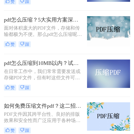
赞
踩
大怎么变小呢？在本文中，我们将向
仅传输耗时，还可能直接导致发送失
您介绍一些有效的方法，可以帮助您
败。
压缩PDF文件并减小文件大小。
pdf怎么压缩？5大实用方案深度解析！
面对体积庞大的PDF文件，存储和传
输都极为不便。那么pdf怎么压缩呢？
本文将详解5种主流压缩方案，从原
赞
踩
理到实操，助您轻松掌握PDF瘦身技
巧。
pdf怎么压缩到10MB以内？试试这4个压缩方法！
在日常工作中，我们常常需要发送或
存储PDF文件，但有时这些文件可能
会过大，导致传输不便或者占用过多
赞
踩
存储空间。为了应对这种情况，我们
需要掌握一些有效的PDF压缩技巧，
确保文件大小不超过10MB。那么pdf
如何免费压缩文件pdf？这二招快来看！
怎么压缩到10MB以内呢？本文将介
PDF文件因其跨平台性、良好的排版
绍几种常用的PDF压缩方法。
效果和安全性而广泛应用于各种场
合。然而，过大的PDF文件可能会给
赞
踩
传输和存储带来不便。那么如何免费