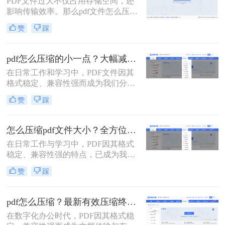
PDF文件过大不仅占用存储空间，还
影响传输效率。那么pdf文件怎么压缩
大小呢？本文将系统介绍5种主流压
赞
踩
缩方法，助你精准平衡文件体积与质
量。
pdf怎么压缩的小一点？大幅减小文件体积的有效方法全解析！
在日常工作和学习中，PDF文件因其
格式稳定、兼容性强而成为我们分享
文档、报告和资料的首选格式。然
赞
踩
而，随之而来的问题也显而易见：过
大的PDF文件不仅占用存储空间，更
在通过邮件发送、即时通讯工具传输
怎么压缩pdf文件大小？全方位高效压缩方法终极指南！
或上传至云平台时受到限制，严重影
在日常工作与学习中，PDF因其格式
响效率。因此，pdf怎么压缩的小一
稳定、兼容性强的特点，已成为我们
点，成为一项必备技能。
分享文档、报告和论文的首选格式。
赞
踩
然而，过大的PDF文件常常会带来诸
多不便：堵塞邮箱附件、拖慢传输速
度、占用大量存储空间，甚至可能超
pdf怎么压缩？最新有效压缩终极指南！
出某些平台的上传限制。因此，掌握
在数字化办公时代，PDF因其格式稳
怎么压缩pdf文件大小的技能显得至关