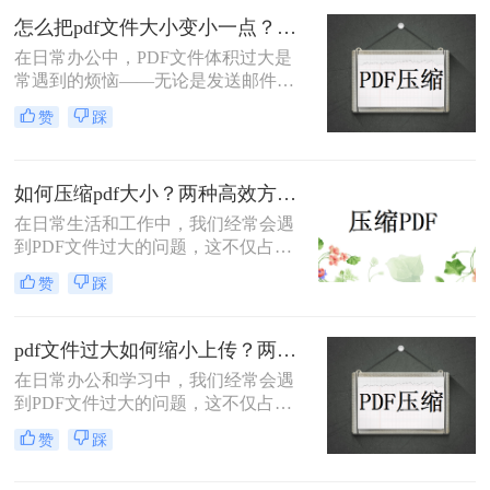
件的方法。
怎么把pdf文件大小变小一点？四种方法对比，一看就懂！
在日常办公中，PDF文件体积过大是
常遇到的烦恼——无论是发送邮件受
限于附件大小，还是上传系统提示文
赞
踩
件超限，都让人头疼。那么，怎么把
PDF文件大小变小一点呢？本文将先
给出四种方案的直观对比，再逐一拆
如何压缩pdf大小？两种高效方法详解！
解操作步骤，您可根据文件数量、压
缩质量要求和隐私需求快速选择最合
在日常生活和工作中，我们经常会遇
适的方法。
到PDF文件过大的问题，这不仅占用
了大量的存储空间，还降低了文件的
赞
踩
传输效率。因此，掌握几种有效的
PDF压缩方法显得尤为重要。那么如
何压缩pdf大小呢？本文将介绍两种常
pdf文件过大如何缩小上传？两种缩小并上传的有效方法!
用的PDF压缩方法，以帮助您更好地
在日常办公和学习中，我们经常会遇
压缩PDF文件。
到PDF文件过大的问题，这不仅占用
了大量的存储空间，还影响了文件的
赞
踩
上传速度和分享效率。那么pdf文件过
大如何缩小上传呢？本文将介绍两种