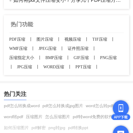
如何将pdf文件压缩变小？分享几个PDF压缩方法！
●
PDF文件的大小，以便顺利上传和传输。希望本文
的介绍能帮助你解决PDF文件过大无法上传的问
题。
热门功能
PDF压缩
丨
图片压缩
丨
视频压缩
丨
TIF压缩
丨
WMF压缩
丨
JPEG压缩
丨
证件照压缩
丨
压缩指定大小
丨
BMP压缩
丨
GIF压缩
丨
PNG压缩
丨
JPG压缩
丨
WORD压缩
丨
PPT压缩
丨
热门关注
pdf怎么转换成word
pdf怎么转换成jpg图片
word怎么转pdf
word转pdf
压缩图片
怎么压缩图片
pdf转word免费的软件
如何压缩图片
pdf解密
png转jpg
pdf转换ppt