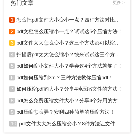
热门文章
更多 >
呢？答案是肯定的！接下来，我将为大家详细介绍如何将pdf文
件压缩变小方法。
四、调整PDF内容以减小文件大小
1
怎么把pdf文件大小变小一点？四种方法对比，一看就懂！
除了使用软件或在线工具进行压缩外，还可以通过
调整PDF文件的内容来减小其大小。
2
pdf文档怎么压缩小一点？试试这5个压缩方法！
以下是一些实用的方法：
3
pdf文件太大怎么变小？这三个方法都可以缩小！
1、降低图像质量：如果PDF文件中包含大量高清图
像，可以尝试降低它们的分辨率或质量，以减少文
4
扫描后pdf太大怎么缩小？快来试试这三个方法！
件大小。
5
pdf如何缩小文件大小？学会这4个方法就够了！
移除不必要的元素：删除PDF中的冗余页面、不必
要的图形或文字，可以显著减小文件大小。
6
pdf如何压缩到3m？三种方法教你压缩pdf！
2、优化字体嵌入：如果PDF文件中嵌入了大量字
体，而这些字体在接收者的计算机上可能已存在，
7
如何压缩pdf的大小？分享4种压缩文件的方法！
可以考虑不嵌入这些字体，以减少文件大小。
8
pdf怎么免费压缩文件大小？分享4个好用的方法，简单又快捷！
3、使用黑白模式：如果PDF文件主要是文本内容，
并且不需要彩色，可以尝试将其转换为黑白模式，
9
pdf压缩怎么弄？安利四种简单的压缩方法！
这通常可以减小文件大小。
10
pdf文件太大怎么压缩变小？8种方法让文件轻松"瘦身"！
注意事项