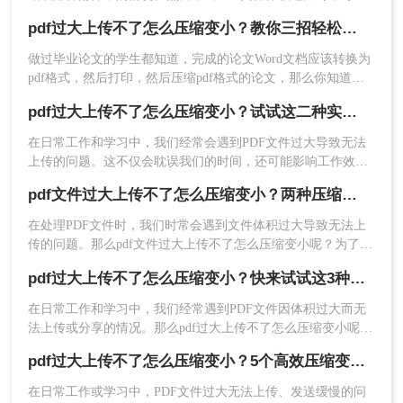
1、打开在线PDF压缩：
会遇到上传限制或传输速度缓慢的问题。这时，对PDF文件进
https://pdftoword.55.la/compress-pdf/
pdf过大上传不了怎么压缩变小？教你三招轻松压缩pdf文档！
行压缩就成为了一个必要的步骤。那么pdf过大上传不了怎么压
缩变小呢？本文将详细介绍几种实用的方法，帮助你将过大的
做过毕业论文的学生都知道，完成的论文Word文档应该转换为
PDF文件压缩变小，以便顺利上传。
pdf格式，然后打印，然后压缩pdf格式的论文，那么你知道如
何pdf过大上传不了怎么压缩变小吗？不知道的同学没关系，现
pdf过大上传不了怎么压缩变小？试试这二种实用方法！
在你马上就知道了，下面就来给大家讲讲pdf压缩的方法。
在日常工作和学习中，我们经常会遇到PDF文件过大导致无法
上传的问题。这不仅会耽误我们的时间，还可能影响工作效
率。那么pdf过大上传不了怎么压缩变小呢？本文将介绍两种有
pdf文件过大上传不了怎么压缩变小？两种压缩方法帮你轻松解决！
效的PDF文件压缩方法，帮助大家轻松解决这一问题。
在处理PDF文件时，我们时常会遇到文件体积过大导致无法上
2、上传PDF文件，需要注意的是，如果你的PDF文
传的问题。那么pdf文件过大上传不了怎么压缩变小呢？为了帮
件设置了密码保护，那么先要解除再来压缩哦。
助大家解决这一困扰，本文将介绍两种有效的PDF压缩方法。
pdf过大上传不了怎么压缩变小？快来试试这3种压缩方法！
在日常工作和学习中，我们经常遇到PDF文件因体积过大而无
法上传或分享的情况。那么pdf过大上传不了怎么压缩变小呢？
为了帮助您轻松应对这一难题，本文将介绍三种有效的PDF文
3、如果对压缩有要求，还可以设置一下压缩程度。
pdf过大上传不了怎么压缩变小？5个高效压缩变小方法！
件压缩方法。
在日常工作或学习中，PDF文件过大无法上传、发送缓慢的问