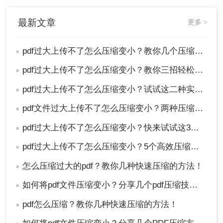
压缩前备份：
在压缩PDF文件之前，请务必备
最新文章
更多 >
份原始文件，以防万一压缩过程中出现数据丢
失或损坏。
pdf过大上传不了怎么压缩变小？教你几个压缩方法！
●
选择合适的压缩比例
：不同的压缩比例会影响
文件的大小和质量。过高的压缩比例可能会导
pdf过大上传不了怎么压缩变小？教你三招轻松压缩pdf文档！
●
致文件质量下降，而过低的压缩比例则可能无
pdf过大上传不了怎么压缩变小？试试这二种实用方法！
●
法显著减小文件大小。因此，在选择压缩比例
时需要根据实际需求进行权衡。
pdf文件过大上传不了怎么压缩变小？两种压缩方法帮你轻松解决！
●
检查压缩效果：
压缩完成后，请务必检查压缩
后的PDF文件以确保其内容完整且质量可接
pdf过大上传不了怎么压缩变小？快来试试这3种压缩方法！
●
受。如果发现任何问题，请及时恢复原始文件
pdf过大上传不了怎么压缩变小？5个高效压缩变小方法！
●
并尝试其他压缩方法。
怎么压缩过大的pdf？教你几种快速压缩的方法！
●
总结
如何将pdf文件压缩变小？分享几个pdf压缩技巧！
●
以上就是pdf过大上传不了怎么压缩变小的方法介绍
pdf怎么压缩？教你几种快速压缩的方法！
●
了，通过专业的PDF压缩软件、在线PDF压缩工具
或调整PDF内容等方法，我们都可以有效地减小