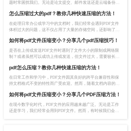
题时常困扰我们。无论是论文提交、邮件发送还是云端备份，
掌握有效的PDF压缩技能已成为数字时代的基本需求。那么pdf
怎么压缩过大的pdf？教你几种快速压缩的方法！
过大上传不了怎么压缩变小呢？本文将系统介绍五种常用且高
效的PDF压缩方法，并提供详细操作指南，助您轻松解决文件
在处理日常办公或学习中的文档时，我们经常会遇到PDF文件
过大的烦恼。
体积过大的问题，这不仅占用了大量的存储空间，还影响了文
件的传输速度。因此，学会怎么压缩过大的pdf变得尤为重要。
如何将pdf文件压缩变小？分享几个pdf压缩技巧！
以下是一些常用的方法来压缩过大的PDF文件。
是否在上传或发送PDF文件时遇到了文件大小的限制或网络限
4、点击开始压缩，等待压缩结果。
制？或者虽然可以成功上传或发送，但文件过大，需要较长的
等待时间？无论哪种情况，您都需要知道如何将pdf文件压缩变
pdf怎么压缩？教你几种快速压缩的方法！
小。在本文中，我们将提供完整的指南和技巧，使您能够快速
压缩PDF文件大小。
在日常工作和学习中，PDF文件因其良好的跨平台兼容性和保
持文档格式不变的特性而广受欢迎。然而，随着文档内容的丰
富，尤其是包含大量图像、图表等多媒体元素时，PDF文件的
如何将pdf文件压缩变小？分享几个PDF压缩方法！
大小往往会显著增加。这不仅占用了宝贵的存储空间，还可能
影响文件的传输速度和共享效率。因此，学会pdf怎么压缩变得
在现今数字化时代，PDF文件的应用越来越广泛。无论是工作
尤为重要。本文将为您详细介绍几种常见的PDF压缩方法，帮
还是学习，我们经常会用到PDF文件。然而，有时候我们会发
助您轻松解决文件过大的问题。
现一个问题：PDF文件太大了！这给我们带来了一些不便，比
5、压缩完成，我们可以看到压缩后的体积，是不是
如文件上传和分享的时候，会消耗过多的时间和网络流量。那
小了很多呢，点击下载文件就可以了。
么有没有什么方法可以将PDF文件压缩，使得文件大小变小