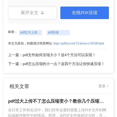
压缩即可。就是这么简单啦。
展开全文 ⇊
在线PDF压缩
标签：
pdf过大上传不了怎么压缩变小
pdf压缩
本文为原创，转载请注明原网址:
https://pdftoword.55.la/news/18108.html
上一篇：pdf文件如何压缩大小？这4个方法可以实现！
下一篇：pdf怎么压缩的小一点？这四个方法让你快速压缩！
三、在线pdf压缩工具
相关文章
更多 >
对于不想安装额外软件的用户，在线PDF压缩工具
是一个方便快捷的选择。这些工具通常无需注册，
直接在浏览器中打开即可使用。下面以转转大师在
pdf过大上传不了怎么压缩变小？教你几个压缩方法！
线PDF压缩工具操作为例。
在日常工作和生活中，我们经常会遇到需要上传PDF文件到网
操作如下：
站或邮件附件中的情况。然而，当PDF文件体积过大时，可能