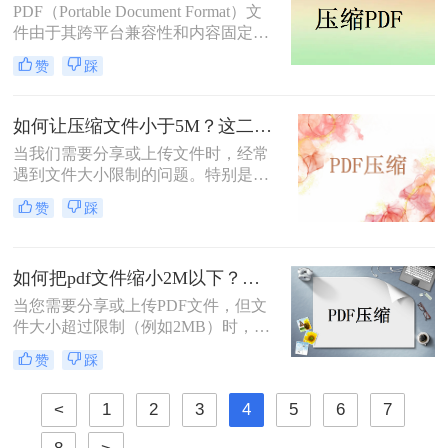
PDF（Portable Document Format）文
方案。本文将介绍pdf压缩文件怎么压
件由于其跨平台兼容性和内容固定的
缩最小。
特性，被广泛应用于各种场景。然
赞
踩
而，有时我们可能会遇到PDF文件过
大的问题，这不仅占用了大量的存储
空间，而且在传输和分享时也会带来
如何让压缩文件小于5M？这二招让你轻松压缩！
不便。那么，pdf文件大小怎么缩小
当我们需要分享或上传文件时，经常
呢？本文将为您介绍几种实用的方
遇到文件大小限制的问题。特别是在
法。
网络传输或存储空间有限的情况下，
赞
踩
将文件压缩到合适的大小显得尤为重
要。那么如何让压缩文件小于5M呢？
本文将介绍几种方法，帮助您轻松将
如何把pdf文件缩小2M以下？试试转转大师的两种压缩方式！
压缩文件大小调整至小于5MB。
当您需要分享或上传PDF文件，但文
件大小超过限制（例如2MB）时，缩
小文件大小变得至关重要。那么如何
赞
踩
把pdf文件缩小2M以下呢？本文将介
绍几种实用的方法，帮助您轻松将
<
1
2
3
4
5
6
7
PDF文件大小调整至2MB以下。