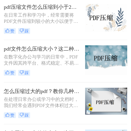
便。因此，将PDF文件压缩到最小变
pdf压缩文件怎么压缩到小于2M？这三种方式轻松压缩！
得尤为重要。那么pdf压缩文件怎么压
​在日常工作和学习中，经常需要将
缩最小呢？本文将详细介绍几种将
PDF文件压缩到较小的大小以便于分
PDF文件压缩到最小的方法，帮助用
享、存储或节省空间。将PDF文件压
户高效管理PDF文件。
赞
踩
缩到小于2M是一个常见的需求，那么
pdf压缩文件怎么压缩到小于2M呢？
以下是一些实现这一目标的有效方
pdf文件怎么压缩大小？这二种实用方法值得一试！
法。
在数字化办公与学习的日常中，PDF
文件因其跨平台、格式稳定、不易被
篡改等特点而广受欢迎。然而，随着
赞
踩
文档内容的丰富和图片、图表等多媒
体元素的加入，PDF文件体积往往变
得庞大，给分享、存储和上传带来了
怎么压缩过大的pdf？教你几种快速压缩的方法！
不便。因此，学会如何有效压缩PDF
在处理日常办公或学习中的文档时，
文件大小成为了许多人需要掌握的技
我们经常会遇到PDF文件体积过大的
能。那么pdf文件怎么压缩大小呢？本
问题，这不仅占用了大量的存储空
文将详细介绍几种常见的PDF文件压
赞
踩
间，还影响了文件的传输速度。因
缩方法，帮助读者轻松应对这一问
此，学会怎么压缩过大的pdf变得尤为
题。
重要。以下是一些常用的方法来压缩