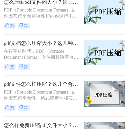
怎么压缩pdf文件的大小？这三种方法你可以试试！
过大的PDF文件。
PDF（Portable Document Format）文
件因其跨平台兼容性和内容保持不变
的特性，在日常生活和工作中被广泛
赞
踩
应用。然而，有时PDF文件会因为包
含大量图像、复杂布局或高分辨率内
容而变得体积庞大，这不仅占用了大
pdf文档怎么压缩大小？这几种转换方法了解一下！
量存储空间，还在传输和分享时带来
在数字化时代，PDF（Portable
不便。因此，压缩PDF文件的大小成
Document Format）文件因其跨平台兼
为了一个常见的需求。那么怎么压缩
容性和版面固定性而成为商业、教育
pdf文件的大小​呢？本文将详细介绍几
赞
踩
和出版领域的首选文档格式。然而，
种压缩PDF文件大小的方法，帮助用
大容量的PDF文件可能会带来存储和
户轻松解决这一问题。
传输上的不便。幸运的是，有多种方
pdf文件怎么样压缩？这几个合并方法了解一下！
法可以有效地压缩PDF文档的大小，
PDF（Portable Document Format）文
而不显著牺牲其质量。那么pdf文档怎
件因其跨平台性、格式稳定性和安全
么压缩大小呢？本文将详细介绍几种
性，在办公、学习及日常生活中扮演
压缩PDF文件的技术和工具，帮助您
赞
踩
着重要角色。然而，随着文件内容的
轻松管理和分享文档。
增加，PDF文件的大小也可能变得相
当庞大，给分享、传输和存储带来了
怎么样免费压缩pdf文件大小？掌握这几种合并方法就可以！
不便。因此，掌握pdf文件怎么样压缩