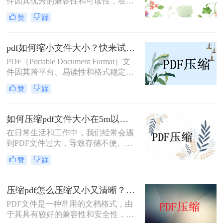
件因其优秀的兼容性和可读性，在日
重要。那么PDF怎么压缩到4m以内
常生活和工作中被广泛使用。然而，
呢？本文将为您介绍几种有效的方
赞
踩
有时PDF文件可能会因为包含大量的
法，帮助您轻松实现PDF文件的压
图像、矢量图形、字体等而体积庞
缩。
大，这不仅在传输时造成不便，还可
pdf如何缩小文件大小？快来试试这四个方法！
能占用大量的存储空间。因此，学会
PDF（Portable Document Format）文
如何压缩pdf文件大小成为了许多人的
件因其跨平台、易读性和格式稳定性
需求。本文将介绍几种常见且实用的
而受到广泛欢迎。然而，随着PDF文
PDF压缩方法。
赞
踩
件中包含的内容增多，如图片、文
字、矢量图形等，文件大小也可能随
之增加，给存储、传输和分享带来不
如何压缩pdf文件大小在5m以内？这3个方法可以实现！
便。那么PDF如何缩小文件大小呢？
在日常生活和工作中，我们经常会遇
本文将介绍几种方法来帮助您缩小
到PDF文件过大，导致存储不便、传
PDF文件的大小。
输缓慢或无法满足特定平台上传要求
赞
踩
的问题。将PDF文件压缩至5MB以
内，不仅可以节省存储空间，还能提
高文件处理效率。那么如何压缩pdf文
压缩pdf怎么压缩又小又清晰？看看这四种方法！
件大小在5m以内呢？下面将为您介绍
PDF文件是一种常用的文档格式，由
几种简单有效的方法，帮助您轻松实
于其具有较好的兼容性和安全性，因
现PDF文件的压缩。