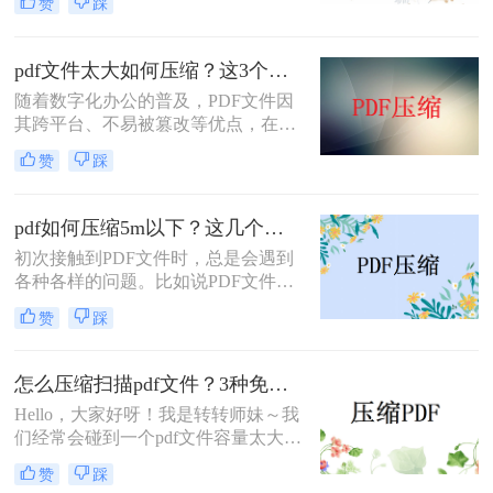
赞
踩
过大，这不仅占用了大量的存储空
间，还可能在上传或分享时遇到困
难。那么扫描后pdf太大怎么缩小呢？
pdf文件太大如何压缩？这3个方法值得一试！
为了解决这个问题，我们可以采取多
随着数字化办公的普及，PDF文件因
种方法来缩小扫描后PDF文件的大
其跨平台、不易被篡改等优点，在日
小。以下是一些实用的方法。
常工作和生活中得到了广泛应用。然
赞
踩
而，有时我们会遇到PDF文件体积过
大的问题，这不仅占用了大量存储空
间，还影响了文件的传输速度。因
pdf如何压缩5m以下？这几个方法建议收藏！
此，学会pdf文件太大如何压缩变得尤
初次接触到PDF文件时，总是会遇到
为重要。本文将介绍几种常用的PDF
各种各样的问题。比如说PDF文件过
文件压缩方法，帮助您轻松解决PDF
大，不知道如何将PDF文件压缩小。
文件过大的问题。
赞
踩
重新编辑又太过麻烦，最好的方法就
是pdf如何压缩5m以下。现在许多人
习惯于将一些重要数据以PDF格式存
怎么压缩扫描pdf文件？3种免费压缩PDF的方法！
储，资料多了，档案自然而然就大
Hello，大家好呀！我是转转师妹～我
了，占据了大量的空间，传送也很麻
们经常会碰到一个pdf文件容量太大了
烦。碰到这样的问题，可以选择使用
的问题，pdf文件太大占用空间，打开
专业的PDF文件进行压缩。那么怎么
赞
踩
进行浏览也会很卡。其实针对怎么压
pdf压缩？