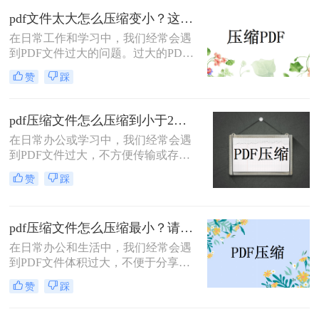
PDF如何压缩5m以下呢？本文将介绍
pdf文件太大怎么压缩变小？这三种方法快来尝试下吧！
三种实用的方法，帮助你轻松将PDF
在日常工作和学习中，我们经常会遇
文件压缩至5MB以下。
到PDF文件过大的问题。过大的PDF
文件不仅占用过多的存储空间，而且
赞
踩
在传输和共享时也极为不便。因此，
掌握一些有效的PDF压缩方法显得尤
为重要。那么pdf文件太大怎么压缩变
pdf压缩文件怎么压缩到小于2M？三种方法教你压缩！
小呢？本文将为您介绍三种实用的
在日常办公或学习中，我们经常会遇
PDF压缩方法，帮助您轻松将PDF文
到PDF文件过大，不方便传输或存储
件压缩变小。
的情况。特别是在一些特定的场合，
赞
踩
如网络上传、邮件发送等，文件大小
限制可能会成为我们不得不面对的问
题。因此，学习pdf压缩文件怎么压缩
pdf压缩文件怎么压缩最小？请收好这些pdf压缩方法！
到小于2M，显得尤为重要。本文将介
绍几种常用的PDF压缩方法，帮助您
在日常办公和生活中，我们经常会遇
轻松实现这一目标。
到PDF文件体积过大，不便于分享、
传输或存储的问题。尤其是在网络传
赞
踩
输、移动设备存储等场景中，文件大
小的限制更是让人头疼。因此，pdf压