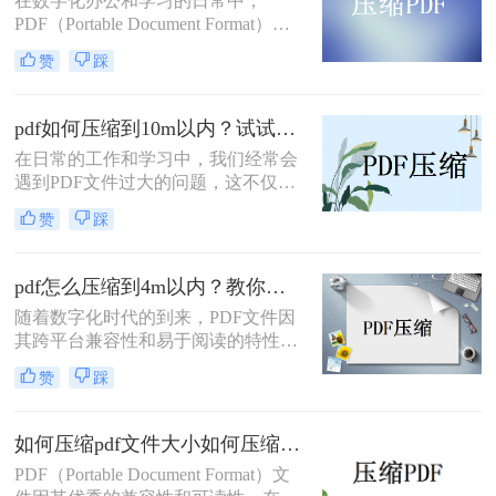
在数字化办公和学习的日常中，
见的压缩PDF文件的方法。
PDF（Portable Document Format）文
件因其跨平台、易读性和保持文档原
赞
踩
貌的特性而备受欢迎。然而，随着文
件内容的增加和丰富，PDF文件的大
小也随之膨胀，给存储和传输带来了
pdf如何压缩到10m以内？试试这几种方法！
不小的压力。本文将详细介绍pdf如何
在日常的工作和学习中，我们经常会
压缩，帮助您节省存储空间，提高文
遇到PDF文件过大的问题，这不仅会
件传输效率。
占用大量的存储空间，而且在传输时
赞
踩
也会消耗更多的时间和网络资源。为
了解决这个问题，我们需要将PDF文
件压缩到较小的尺寸，比如10MB以
pdf怎么压缩到4m以内？教你三种简单好用的压缩方法！
内。那么pdf如何压缩到10m以内呢？
随着数字化时代的到来，PDF文件因
本文将介绍几种常见且实用的方法来
其跨平台兼容性和易于阅读的特性，
帮助您实现这一目标。
成为了我们日常工作中不可或缺的一
赞
踩
部分。然而，有时PDF文件会因为包
含大量图片、表格或其他内容而体积
庞大，这不仅会影响文件的传输速
如何压缩pdf文件大小如何压缩pdf文件大小？这3种方法快来尝试下吧！
度，还可能给存储带来不便。因此，
​PDF（Portable Document Format）文
将PDF文件压缩到4MB以内显得尤为