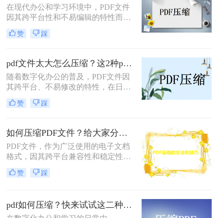
在现代办公和学习环境中，PDF文件
成为了一项实用的技能。本文将详细
因其跨平台性和不易编辑的特性而广
介绍几种常见的PDF压缩方法，帮助
泛使用。然而，随着文件内容的增
您轻松解决PDF文件过大的问题。
赞
踩
加，PDF文件的大小也会相应增大，
给传输和存储带来不便。那么怎么样
免费压缩pdf文件大小呢？本文将详细
pdf文件太大怎么压缩？这2种pdf压缩方法值得收藏！
介绍几种实用的方法。
随着数字化办公的普及，PDF文件因
其跨平台、不易修改的特性，在日常
工作和学习中得到了广泛应用。然
赞
踩
而，有时我们会遇到PDF文件体积过
大的问题，这不仅会占用大量存储空
间，还会在传输过程中造成不便。那
如何压缩PDF文件？给大家分享3个实用压缩方法
么pdf文件太大怎么压缩呢？针对这一
PDF文件，作为广泛使用的电子文档
问题，本文将介绍几种有效的PDF文
格式，因其跨平台兼容性和稳定性而
件压缩方法，帮助用户轻松解决PDF
备受青睐。然而，有时PDF文件会因
文件过大的困扰。
赞
踩
为包含大量的图像、文本或嵌入的字
体而变得过大，不仅占用存储空间，
而且在传输和分享时也会带来诸多不
pdf如何压缩？快来试试这二种文件压缩的方法！
便。因此，掌握如何压缩PDF文件变
得尤为重要。本文将为您介绍几种常