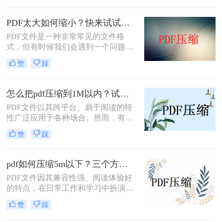
此，PDF文件过大怎么压缩小一点成
为了一个重要的需求。本文将介绍几
PDF太大如何缩小？快来试试这二方法！
种常用的方法，帮助你轻松压缩PDF
PDF文件是一种非常常见的文件格
文件。
式，但有时候我们会遇到一个问题：
文件太大了。当我们需要通过电子邮
赞
踩
件发送或者在网上上传PDF文件时，
文件大小就成为了一个问题。那么，
PDF太大如何缩小呢？本文将介绍两
怎么把pdf压缩到1M以内？试试这2种方法吧！
种简单而有效的方法，帮助你解决这
PDF文件以其跨平台、易于阅读的特
个问题。
性广泛应用于各种场合。然而，有时
我们需要将PDF文件压缩到特定大
赞
踩
小，如1M以内，以满足上传、发送或
存储的要求。那么怎么把pdf压缩到
1M以内呢？本文将为您介绍几种有效
pdf如何压缩5m以下？三个方法值得一试！
的PDF压缩方法，帮助您轻松将PDF
PDF文件因其兼容性强、阅读体验好
文件压缩到1M以内。
的特点，在日常工作和学习中扮演着
重要角色。然而，随着文件内容的丰
赞
踩
富，PDF文件的大小也可能急剧增
加，给存储和传输带来不便。那么