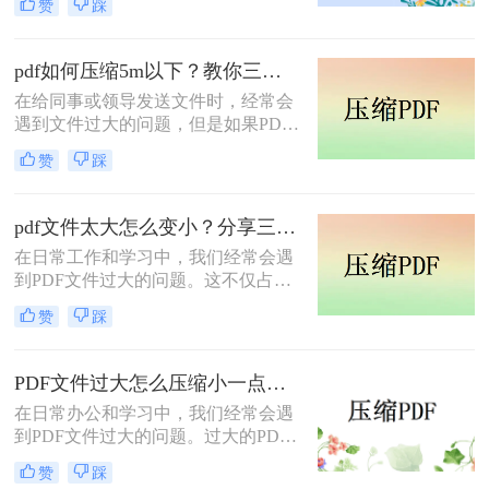
赞
踩
轻松解决这一问题。
人头疼的问题——扫描后的PDF文件
太大了，难以分享或储存。那么，pdf
文件格式太大怎么缩小呢？本文将为
pdf如何压缩5m以下？教你三个小妙招快学！
您详细介绍一些可行的方法，让您轻
在给同事或领导发送文件时，经常会
松应对这一问题。
遇到文件过大的问题，但是如果PDF
文件太大，上传会受到影响，那么如
赞
踩
何缩小PDF文件的面积而不影响文件
内容呢？这就要pdf如何压缩5m以下
了，那么问题来了，该如何pdf压缩？
pdf文件太大怎么变小？分享三种简单且实用的方法！
用什么工具会比较方便呢？
在日常工作和学习中，我们经常会遇
到PDF文件过大的问题。这不仅占用
了宝贵的存储空间，而且传输速度也
赞
踩
大大减缓，给我们的工作带来了极大
的不便。为了解决pdf文件太大怎么变
小难题，本文为大家提供了三种简单
PDF文件过大怎么压缩小一点？这三种压缩方法快来看！
且实用的方法来减小PDF文件的大
​在日常办公和学习中，我们经常会遇
小。
到PDF文件过大的问题。过大的PDF
文件不仅占用了大量的存储空间，而
赞
踩
且在传输和分享时也极为不便。因