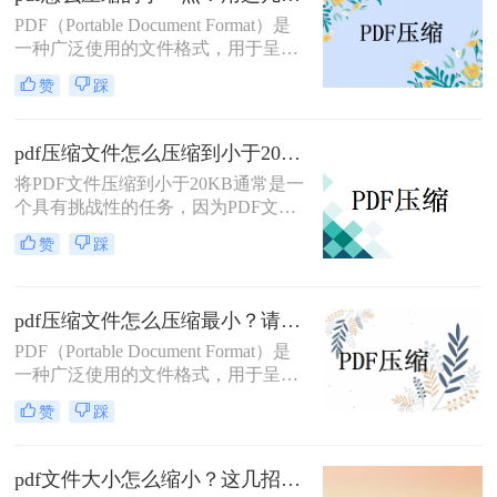
读体验。因此，对PDF文件进行压缩
PDF（Portable Document Format）是
显得尤为重要。那么pdf文件怎么压缩
一种广泛使用的文件格式，用于呈现
大小呢？本文将介绍几种简单有效的
文档、图像、表格等内容。然而，有
方法来压缩PDF文件大小。
赞
踩
时PDF文件可能会变得非常大，这可
能会占用大量的存储空间，并影响文
件的传输和打开速度。为了解决pdf怎
pdf压缩文件怎么压缩到小于20k？这几招让你轻松压缩！
么压缩的小一点问题，我们可以对
将PDF文件压缩到小于20KB通常是一
PDF文件进行压缩，以减小其文件大
个具有挑战性的任务，因为PDF文件
小。本文将介绍几种方法来压缩PDF
往往包含多种元素，如文本、图像和
文件，使其变得更小。
赞
踩
媒体内容，这些都可能显著增加文件
大小。然而，通过采用一些特定的方
法和策略，您可能仍然能够成功地减
pdf压缩文件怎么压缩最小？请收好这些PDF压缩方法！
小PDF文件的大小。那么pdf压缩文件
怎么压缩到小于20k呢？以下是几种
PDF（Portable Document Format）是
不同的方法，您可以尝试将PDF文件
一种广泛使用的文件格式，用于呈现
压缩至小于20KB。
和交换文档。然而，有时PDF文件可
赞
踩
能会变得非常大，这不仅会占用大量
的存储空间，而且在分享或传输时可
能会变得不方便。为了解决这个问
pdf文件大小怎么缩小？这几招让你轻松压缩！
题，PDF压缩成为了一个有效的解决