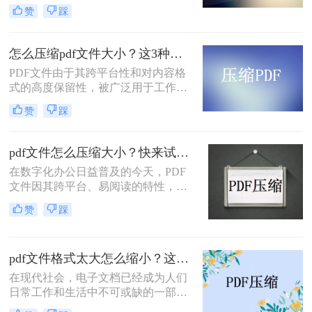
此被广泛应用于电子书、合同、报告
赞
踩
等场景。然而，由于PDF文件通常包
含大量的文本和图像信息，它们可能
会占用大量的存储空间，导致传输速
怎么压缩pdf文件大小？这3种方法都非常好用！
度变慢和存储空间不足等问题。因
PDF文件由于其跨平台性和对内容格
此，对PDF文件进行压缩是非常必要
式的高度保留性，被广泛用于工作和
的。下面将介绍压缩pdf怎么压缩又小
学习中。然而，有时我们可能会遇到
又清晰方法，帮助您在压缩PDF文件
赞
踩
PDF文件过大，导致传输困难、存储
时实现既小又清晰的目标。
空间不足等问题。这时，我们就需要
对PDF文件进行压缩。那么怎么压缩
pdf文件怎么压缩大小？快来试试这二种文件压缩的方法！
PDF文件大小呢？本文将详细介绍几
在数字化办公日益普及的今天，PDF
种压缩PDF文件大小的方法。
文件因其跨平台、易阅读的特性，成
为了我们工作和学习中不可或缺的一
赞
踩
部分。然而，有时PDF文件会因为包
含大量的图片、图表或文本而显得过
于庞大，这不仅占用了大量的存储空
pdf文件格式太大怎么缩小？这二个方法都可以缩小！
间，还可能在传输或分享时造成不
便。因此，掌握PDF文件压缩大小的
在现代社会，电子文档已经成为人们
方法就显得尤为重要。本文将详细介
日常工作和生活中不可或缺的一部
绍PDF文件怎么压缩大小，帮助大家
分。然而，有时候我们会遇到一个让