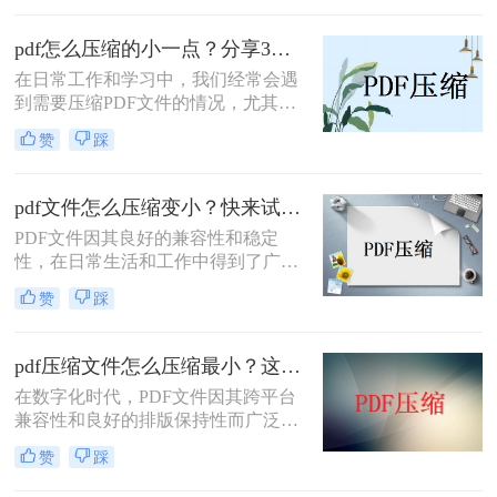
缩扫描pdf文件的问题前面也确实困扰
了我很久，今天给大家介绍一下压缩
pdf怎么压缩的小一点？分享3种高效压缩方法！
pdf文件的具体方法。
在日常工作和学习中，我们经常会遇
到需要压缩PDF文件的情况，尤其是
当文件体积过大，不便于分享、存储
赞
踩
或上传时。那么pdf怎么压缩的小一点
呢？本文将详细介绍几种有效的PDF
文件压缩方法，帮助读者轻松将PDF
pdf文件怎么压缩变小？快来试一试这三种方法吧！
文件压缩得更小。
PDF文件因其良好的兼容性和稳定
性，在日常生活和工作中得到了广泛
应用。然而，随着PDF文件内容的增
赞
踩
加，文件体积也可能变得相当庞大，
这不仅占用了大量的存储空间，还影
响了文件的传输速度。因此，将PDF
pdf压缩文件怎么压缩最小？这两个方法帮你解决问题！
文件压缩变小成为了一个常见的需
在数字化时代，PDF文件因其跨平台
求。那么pdf文件怎么压缩变小呢？本
兼容性和良好的排版保持性而广泛应
文将介绍几种常见的PDF文件压缩方
用于各种场合。然而，随着文件内容
法，帮助您轻松实现PDF文件的压
赞
踩
的增加，PDF文件的大小也可能迅速
缩。
膨胀，给存储、分享和传输带来不