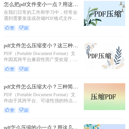
缩文件怎么压缩最小，成为许多人迫
怎么把pdf文件变小一点？用这几招PDF文件轻松压缩！
切的需求。本文将介绍几种有效的
在我们日常的工作和学习中，经常会
PDF压缩方法，帮助您轻松实现这一
遇到需要发送或存储PDF格式文件的
目标。
情况，但是有时候PDF文件的大小却
赞
踩
超过了限制或者占用了较大的空间，
这时就需要对PDF文件进行压缩。那
么，怎么把pdf文件变小一点呢？下面
pdf文件怎么压缩变小？这三种实用方法让文件变小!
将给大家介绍几种方法。
PDF（Portable Document Format）文
件因其跨平台兼容性而广受欢迎，但
过大的PDF文件可能带来存储和传输
赞
踩
的不便。为了解决这个问题，我们需
要对PDF文件进行压缩。那么pdf文件
怎么压缩变小呢？本文将介绍三种实
pdf文件怎么压缩大小？三种简单实用方法了解一下！
用的PDF压缩方法，帮助您轻松减小
PDF（Portable Document Format）文
PDF文件大小。
件由于其跨平台、可读性强的特点，
广泛应用于各种工作场景。然而，有
赞
踩
时我们可能会遇到一些特别大的PDF
文件，这不仅会占用大量的存储空
间，还可能影响文件的传输速度和阅
pdf怎么压缩的小一点？用这几招PDF文件轻松压缩！