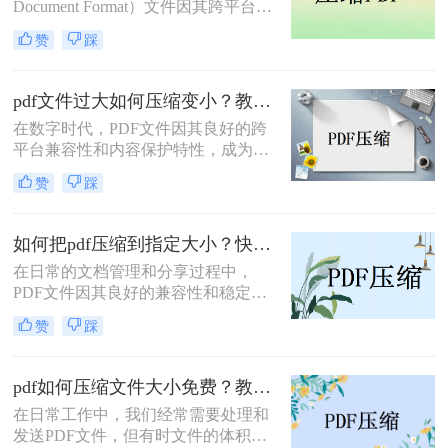
Document Format）文件因其跨平台兼
容性和内容保真度而被广泛使用。然
赞
踩
而，高清晰度的图像和复杂的排版设
计常常导致PDF文件体积庞大，这不
仅增加了存储负担，也影响了文件在
pdf文件过大如何压缩变小？教你三种快速压缩的方法！
网络上的传输速度。那么pdf文档怎么
在数字时代，PDF文件因其良好的跨
压缩呢？本文将全面介绍PDF文档压
平台兼容性和内容保护特性，成为了
缩的方法，帮助你有效减小文件体
文档传输和存储的重要格式。然而，
积，同时尽可能保持文档的阅读质量
赞
踩
随着文档内容的丰富和图像质量的提
和功能性。
升，PDF文件的大小也可能急剧增
加，给存储、传输和分享带来不便。
如何把pdf压缩到指定大小？快来试试这三种文件压缩的方法！
因此，学会PDF文件过大如何压缩变
在日常的文档管理和分享过程中，
小显得尤为重要。本文将详细介绍几
PDF文件因其良好的兼容性和稳定性
种常用的PDF压缩方法，帮助您轻松
而广受欢迎。然而，随着文件内容的
应对这一问题。
赞
踩
增加，PDF文件的大小也可能变得相
当庞大，这不仅占用了大量的存储空
间，还可能影响文件的传输速度。因
pdf如何压缩文件大小免费？教你三招轻松摆平！
此，将PDF文件压缩到指定大小成为
在日常工作中，我们经常需要处理和
了一个常见的需求。那么如何把pdf压
发送PDF文件，但有时文件的体积过
缩到指定大小呢？本文将介绍几种实