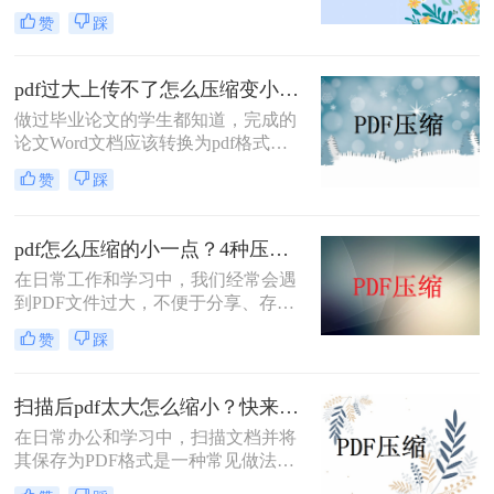
大，导致传输不便或占用过多存储空
用的方法，帮助您轻松实现这一目
赞
踩
间。学会如何压缩PDF文件大小，不
标。
仅可以提高文件传输效率，还能节省
云存储或硬盘空间。那么pdf如何压缩
pdf过大上传不了怎么压缩变小？教你三招轻松压缩pdf文档！
文件大小免费呢？本文将详细介绍几
做过毕业论文的学生都知道，完成的
种免费的方法，帮助你轻松压缩PDF
论文Word文档应该转换为pdf格式，
文件而不牺牲质量。
然后打印，然后压缩pdf格式的论文，
赞
踩
那么你知道如何pdf过大上传不了怎么
压缩变小吗？不知道的同学没关系，
现在你马上就知道了，下面就来给大
pdf怎么压缩的小一点？4种压缩方法了解一下！
家讲讲pdf压缩的方法。
在日常工作和学习中，我们经常会遇
到PDF文件过大，不便于分享、存储
或上传至某些平台的情况。此时，压
赞
踩
缩PDF文件成为了一个必要的操作。
那么pdf怎么压缩的小一点呢？本文将
介绍几种有效的方法来压缩PDF文
扫描后pdf太大怎么缩小？快来试试这3个方法！
件，帮助您轻松减小文件大小。
在日常办公和学习中，扫描文档并将
其保存为PDF格式是一种常见做法。
然而，有时扫描后的PDF文件体积会