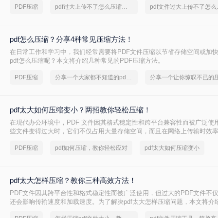
PDF压缩
pdf过大上传不了怎么压缩变小
pdf文
pdf怎么压缩？分享4种常见压缩方法！
在日常工作和学习中，我们经常需要将PDF文件压缩以节省存储空间或加
pdf怎么压缩呢？本文将介绍几种常见的PDF压缩方法。
PDF压缩
分享一个大家都不知道的pdf文件压缩方法
pdf太大如何压缩变小？两招教你轻松压缩！
在现代办公环境中，PDF 文件因其格式稳定性和跨平台兼容性而被广泛使
些文件变得过大时，它们不仅占用大量存储空间，而且在网络上传输时效
上传到某些平台。因此，掌握pdf太大如何压缩变小是十分必要的。本文将
PDF压缩
pdf如何压缩，教你轻松应对
pdf太大如何压缩变小
方法来解决这个问题，帮助您轻松完成 PDF 文件的压缩。
pdf太大怎样压缩？教你三种高效方法！
PDF文件因其跨平台性和格式稳定性而被广泛使用，但过大的PDF文件不
还会影响传输速度和加载速度。为了解决pdf太大怎样压缩问题，本文将介绍
文件的方法。