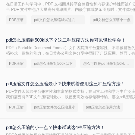
在日常工作与学习中，PDF 文档因其跨平台兼容性和内容保护特性而被广
当 PDF 文件中包含大量高分辨率图片、内嵌字体或复杂图形时，文件体
大，不仅占用存储空间，还经常因超过邮箱附件限制或上传耗时过长而影
PDF压缩
pdf文件怎么压缩试试这几个方法
pdf文档怎么压缩小一点
PDF 文档怎么压缩小一点呢？本文从压缩效果、操作难度、处理速度、隐
度，对比五种主流压缩方案，帮助您根据实际场景快速选择最合适的方法
pdf怎么压缩到500k以下？这二种压缩方法你可以轻松学会！
PDF（Portable Document Format）文件因其跨平台兼容性、不易被
档格式一致性的能力，在日常办公和文件分享中得到了广泛应用。然而，
PDF文件压缩到较小的大小，以便于上传、发送或存储。那么pdf怎么压缩到
PDF压缩
pdf怎么压缩到500k以下
怎么可以把pdf压缩到50kb以下
本文将介绍两种将PDF文件压缩到500K以下的方法。
pdf压缩文件怎么压缩最小？快来试着使用这三种压缩方法！
PDF文件因其跨平台兼容性和丰富的格式支持，在日常工作和学习中广泛
我们需要将PDF文件压缩到最小，以便更高效地存储和传输。那么pdf压缩
小呢？本文将介绍三种实用的PDF压缩方法。
PDF压缩
pdf压缩文件怎么压缩最小
pdf压缩怎么使用方法
pdf怎么压缩的小一点？快来试试这4种压缩方法！