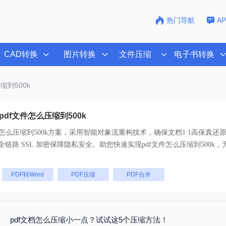
热门导航
A
CAD转换
图片转换
文件压缩
电子书转换
缩到500k
df文件怎么压缩到500k
件怎么压缩到500k
方案，采用智能对象流重构技术，确保文档1:1高保真还
持一键批量处理， 全链路 SSL 加密保障隐私安全。助您快速实现
pdf文件怎么压缩到500k
，
：
PDF转Word
PDF压缩
PDF合并
pdf文档怎么压缩小一点？试试这5个压缩方法！