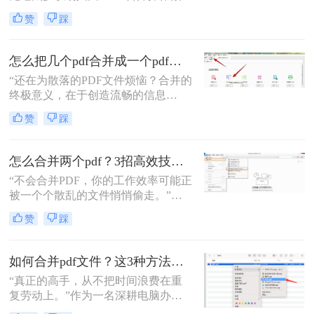
琐、格式错乱、隐私泄露踩坑。其实
赞
踩
选对方法，1 分钟就能搞定多文件合
并，还能精准保留原始格式。
怎么把几个pdf合并成一个pdf文件？合并文件的四大高效秘籍，总有一款适合你！
“还在为散落的PDF文件烦恼？合并的
终极意义，在于创造流畅的信息
流。”身为一名深耕电脑办公软件测
赞
踩
评多年的博主，我深知高效处理文档
是职场人士和内容创作者的核心痛
点。面对数十份零散的PDF——可能
怎么合并两个pdf？3招高效技巧，让你告别杂乱文档！
是项目报告的不同章节、分散的合同
“不会合并PDF，你的工作效率可能正
附件，或是零散的参考资料
被一个个散乱的文件悄悄偷走。”作
为一名从事电脑办公软件测评多年的
赞
踩
博主，小编经常被粉丝问到：“怎么
合并两个pdf？”这看似简单的操作，
背后却藏着效率的巨大分水岭。职场
如何合并pdf文件？这3种方法让你效率翻倍！
办公人群和自媒体创作者们，常常陷
“真正的高手，从不把时间浪费在重
入信息碎片化、操作繁琐和安全隐忧
复劳动上。”作为一名深耕电脑办公
的困境。
软件测评多年的博主，我深知PDF文