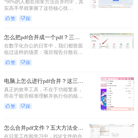
PDF合并指南，助你告别效率低下与
“90%的人都在用笨方法合并PDF，其
安全隐患。
实高手早就掌握了这些核心技
巧。”作为一名在电脑办公软件领域
赞
踩
深耕多年的测评博主，每天都会收到
大量关于PDF处理的咨询。其
中，“PDF怎么合并”这个问题出现的
怎么把pdf合并成一个pdf？三招教你高效整合关键信息！
频率高居不下。这看似简单的操作，
在数字化办公的日常中，我们都曾面
却实实在在地困扰着众多职场人：报
临过这样的场景：项目报告分散在多
告整合、资料归档、方案提交……每
个PDF里，学术论文章节各自独立，
一次低效的手动处理，都在悄悄吞噬
赞
踩
或是一堆扫描合同需要整合。PDF合
你的时间与耐心。
并这个看似简单的操作，实则直接影
响着我们的信息处理效率与专业形
电脑上怎么进行pdf合并？这三招，让你十分钟从小白变高手！
象。那么怎么把pdf合并成一个pdf
真正的效率工具，不在于功能繁多，
呢？今天，作为一名深耕办公软件领
而在于能否精准理解并执行你的核心
域多年的测评博主，我将为你揭秘三
意图。“小编，快帮帮我！明早汇报
种最高效的PDF合并方案，帮你彻底
赞
踩
用的方案，十几份PDF还散着，甲方
摆脱文档管理的困扰。
爸爸要一个合并文件，我快急疯
了！”深夜十一点，收到粉丝小陈的
怎么合并pdf文件？五大方法全解析！
紧急求助。
在日常工作和学习中，PDF文件的合