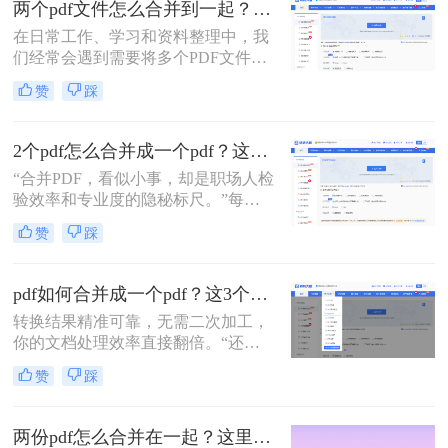
两个pdf文件怎么合并到一起？一篇涵盖所有主流方法的终极指南！
个PDF文件。
在日常工作、学习和资料整理中，我
们经常会遇到需要将多个PDF文件合
并为一个的情况。无论是整合多个章
赞
踩
节的电子书、汇总一份报告的各个部
分，还是将扫描的图片合并为一个
PDF文档，掌握高效、可靠的PDF合
2个pdf怎么合并成一个pdf？这3个方法让你效率翻倍，安全省心！
并技能至关重要。市面上有许多工具
“合并PDF，看似小事，却是职场人检
可以实现这一功能，但各有优劣。那
验效率和专业度的隐秘标尺。”每到
么两个pdf文件怎么合并到一起呢？本
月底汇总报告、项目结案需整合多方
文将为您详细介绍四种主流且有效的
赞
踩
资料，或是自媒体朋友整理拍摄脚本
方法，从在线工具的便捷到专业软件
与合同，你是否也对着电脑上零散的
的强大，助您轻松应对各种合并需
PDF文档感到头疼？手动复制粘贴？
求。
pdf如何合并成一个pdf？这3个免费高效方法，职场人必须掌握！
格式全乱。
转换结果精准可靠，无需二次加工，
你的文档处理效率直接翻倍。“还在
为合并几十个PDF报告而头疼？你浪
赞
踩
费在重复操作上的时间，够你学一个
新技能了。”作为在电脑办公软件测
评领域深耕多年的小编，我见过太多
两份pdf怎么合并在一起？这里分享4个合并方法！
职场朋友被基础的文档处理问题绊住