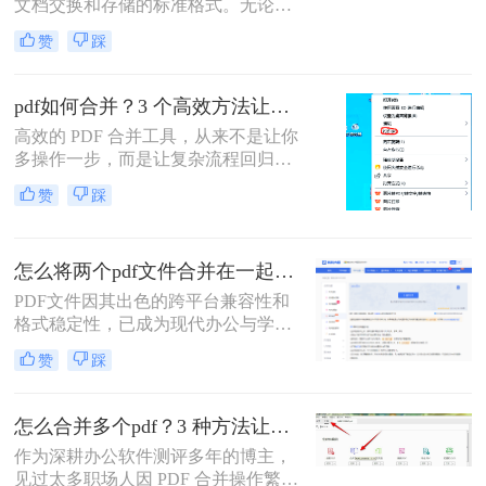
文档交换和存储的标准格式。无论是
合并成一个呢？本文将全面解析多种
学术研究、工作报告还是法律文件，
PDF合并方法，帮助您根据具体需求
赞
踩
我们经常需要将多个PDF文件整合为
选择最合适的解决方案。
一个完整的文档。然而，许多人在面
对这一需求时常常感到困惑。那么多
pdf如何合并？3 个高效方法让办公效率翻倍！
个pdf文件怎么合并成一个文件呢？本
高效的 PDF 合并工具，从来不是让你
文将详细介绍七种常用且高效的PDF
多操作一步，而是让复杂流程回归简
合并方法，涵盖不同平台、使用场景
单本质。职场中，谁没遇到过需要将
和技术水平，助您轻松应对各种PDF
赞
踩
多个 PDF 文件合并的场景？项目报告
处理需求。
的分散章节、客户资料的零散文档、
自媒体素材的拆分文件，都需要快速
怎么将两个pdf文件合并在一起？五大方法全面解析！
整合为完整文档。
PDF文件因其出色的跨平台兼容性和
格式稳定性，已成为现代办公与学术
交流中不可或缺的文件格式。然而，
赞
踩
当我们面对需要整合多个PDF文档的
情况时，如何高效、安全地完成合并
任务就成为了一个常见挑战。
怎么合并多个pdf？3 种方法让效率翻倍”！
作为深耕办公软件测评多年的博主，
见过太多职场人因 PDF 合并操作繁