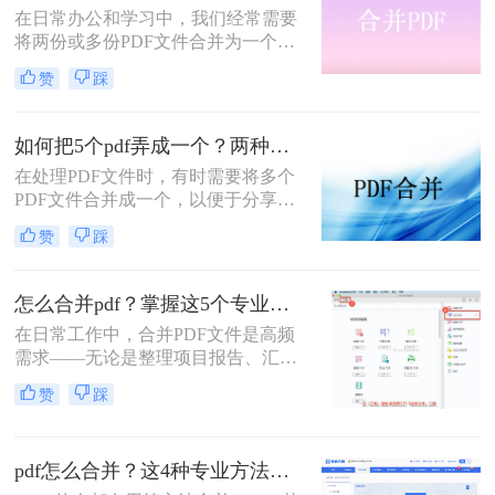
在日常办公和学习中，我们经常需要
手脚。那么pdf如何合并成一个pdf
将两份或多份PDF文件合并为一个，
呢？
以便于查阅、分享和存储。那么两份
赞
踩
pdf怎么合并在一起呢？本文将介绍四
种将两份PDF合并的高效方法，帮助
您轻松完成PDF合并任务。
如何把5个pdf弄成一个？两种实用方法详解分享！
在处理PDF文件时，有时需要将多个
PDF文件合并成一个，以便于分享、
存储或打印。那么如何把5个pdf弄成
赞
踩
一个呢？本文将介绍两种将五个PDF
文件合并成一个的方法。
怎么合并pdf？掌握这5个专业方法，效率提升300%！
在日常工作中，合并PDF文件是高频
需求——无论是整理项目报告、汇总
客户资料，还是准备学术论文。但许
赞
踩
多人仍在用低效、有风险的方法处理
这一问题。那么怎么合并pdf呢？作为
一名深耕办公软件测评多年的博主，
pdf怎么合并？这4种专业方法，让你效率翻倍！
我今天为你带来一份系统、专业的