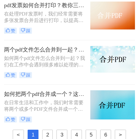
的功能。那么怎么把pdf合并成一个
pdf发票如何合并打印？教你三种简单合并方法！
pdf呢？以下将详细介绍几种常用的
在处理PDF发票时，我们经常需要将
PDF合并方法，帮助您轻松实现这一
多张发票合并后进行打印，以提高工
目标。
作效率和节省纸张。那么PDF发票如
赞
踩
何合并打印呢？以下将介绍三种合并
PDF发票并进行打印的方法，帮助你
轻松应对这一需求。
两个pdf文件怎么合并到一起？大家来试试这3种方法吧！
如何两个pdf文件怎么合并到一起？我
们在工作中会遇到很多难以处理的文
件，比如PDF文件，特别是多个PDF
赞
踩
文件合并成一个PDF文件。事实上，
大多数人不知道如何合并，盲目地在
互联网上找到相关的方法。最后，我
如何把两个pdf合并成一个？这4种合并方法很好用！
们不能达到我们理想的预期。让我们
在日常生活和工作中，我们时常需要
来看看pdf合并的方法。
将两个或多个PDF文件合并成一个，
以便于管理、查阅和分享。那么如何
赞
踩
把两个pdf合并成一个呢？本文将介绍
三种常用的PDF合并方法。
<
1
2
3
4
5
6
>