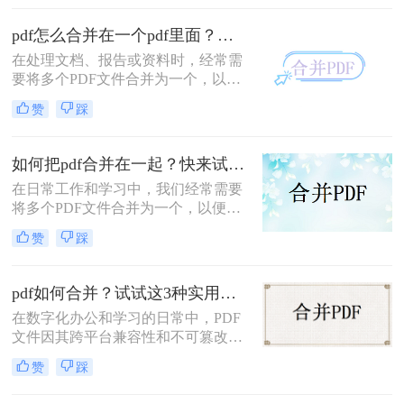
的情况，比如整理报告、汇总资料或
提交组合文档。虽然市面上有众多付
pdf怎么合并在一个pdf里面？这二种合并方法了解下！
费软件提供PDF编辑功能，但免费方
在处理文档、报告或资料时，经常需
案同样能高效完成任务。那么pdf怎么
要将多个PDF文件合并为一个，以便
免费合并为一个文件呢？本文将系统
于查阅和管理。那么pdf怎么合并在一
介绍五种免费合并PDF文件的方法，
赞
踩
个pdf里面呢？本文将介绍两种将多个
涵盖在线工具、桌面软件、命令行及
PDF合并为一个的方法。
移动应用，助您轻松应对各类合并需
求。
如何把pdf合并在一起？快来试试这3种合并方法！
在日常工作和学习中，我们经常需要
将多个PDF文件合并为一个，以便于
查阅和分享。那么如何把pdf合并在一
赞
踩
起呢？本文将介绍三种常用的PDF合
并方法。
pdf如何合并？试试这3种实用合并方法！
在数字化办公和学习的日常中，PDF
文件因其跨平台兼容性和不可篡改性
而广受欢迎。然而，当需要处理多个
赞
踩
PDF文件时，将它们合并成一个文件
往往能带来诸多便利。那么pdf如何合