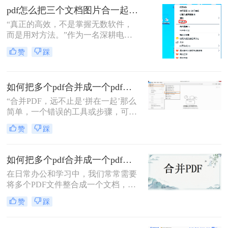
并呢？本文将介绍三种合并PDF文件
pdf怎么把三个文档图片合一起？三招搞定，最后一招在线即用无门槛！
的方法。
“真正的高效，不是掌握无数软件，
而是用对方法。”作为一名深耕电脑
办公软件测评多年的博主，小编经常
赞
踩
在后台收到类似的求助：“手头有三
份扫描件或截图，都是图片型PDF，
怎么才能把它们快速、无损地合并到
如何把多个pdf合并成一个pdf？5种高效合并方法详解！
一个PDF文件里？”
“合并PDF，远不止是‘拼在一起’那么
简单，一个错误的工具或步骤，可能
让你精心排版的文档面目全
赞
踩
非。”——这是从业多年，处理过上
万份文档的小编最深刻的体会。
如何把多个pdf合并成一个pdf？来试试这两种高效方法！
在日常办公和学习中，我们常常需要
将多个PDF文件整合成一个文档，以
便更好地管理和分享信息。那么如何
赞
踩
把多个pdf合并成一个pdf呢？为了帮
助您更高效地完成这项任务，本文将
介绍两种简单而实用的方法来合并多