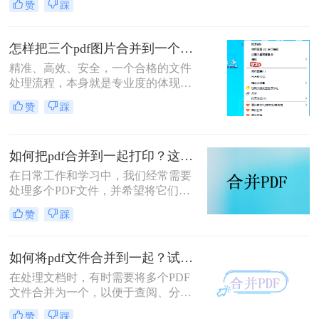
赞
踩
件处理是每个职场人和内容创作者的
日常刚需。信息提取不精准、操作繁
琐、安全隐患——这些痛点几乎每天
怎样把三个pdf图片合并到一个文件？三招搞定，职场效率飙升秘籍！
都在消耗我们的时间和耐心。
精准、高效、安全，一个合格的文件
处理流程，本身就是专业度的体现。
在信息爆炸的职场，我们每天都要与
赞
踩
海量文档打交道。你是否也经常遇到
这样的场景：客户发来三张重要的产
品示意图PDF、三页独立的合同附件
如何把pdf合并到一起打印？这4种合并方法了解一下！
PDF，或是三份散乱的报告图表
PDF，急需你整理成一个规整的文件
在日常工作和学习中，我们经常需要
进行提交或归档？
处理多个PDF文件，并希望将它们合
并成一个文件进行打印，以便于管理
赞
踩
和节省纸张。那么如何把pdf合并到一
起打印呢？以下是几种常用的方法来
合并PDF文件并打印，每种方法都附
如何将pdf文件合并到一起？试试这二个合并方法！
有简介。
在处理文档时，有时需要将多个PDF
文件合并为一个，以便于查阅、分享
或存储。那么如何将pdf文件合并到一
赞
踩