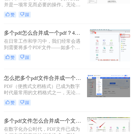
并是一项常见而必要的操作。无论是
整理报告、合并多个章节的电子书，
赞
踩
还是将扫描件整合为一份完整文档，
PDF合并功能都显得至关重要。然
而，面对市场上琳琅满目的工具和方
多个pdf怎么合并成一个pdf？4种合并pdf方法详解！
法，许多用户往往感到困惑：哪种方
在日常工作和学习中，我们经常会遇
法最快捷？哪种最安全？怎么合并pdf
到需要将多个PDF文件——如多个章
文件=
节的电子书、一系列扫描件、不同来
赞
踩
源的报告或发票——整合为一个单一
PDF文件的需求。这不仅便于管理和
归档，也更利于阅读、分享和打印。
怎么把多个pdf文件合并成一个？全面指南与详细方法解析！
然而，面对这一看似简单的任务，许
多用户却不知从何下手，或者使用的
PDF（便携式文档格式）已成为数字
工具不够高效、安全。
时代最常用的文档格式之一，无论是
学术论文、商务报告、电子书还是官
赞
踩
方文件，PDF都能保持原始格式在不
同设备上的一致性。然而，在日常工
作和学习中，我们常常需要将多个
多个pdf文件怎么合并成一个文件？从新手到高手的完整指南！
PDF文件合并成一个，以方便管理、
在数字化办公时代，PDF文件已成为
分享或打印。那么怎么把多个pdf文件