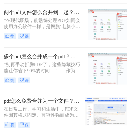
PDF文件合成一个PDF的高效方法。
两个pdf文件怎么合并到一起？3分钟教会你5种专业方法，最后一招绝了！
“在现代职场，能熟练处理PDF如同会
使用办公软件一样，是摆脱‘电脑小
白’标签、提升个人效率的隐形核心竞
赞
踩
争力。”——小编“领导刚把项目合同
的补充条款发过来，是另一个PDF，
怎么合并到主文件里啊？在线等，挺
多个pdf怎么合并成一个pdf？小编亲测高效方法大公开！
急的！”这样的场景，你是否熟悉？
“别再手动折腾PDF了，这些隐藏技巧
能让你省下90%的时间！”——作为从
事电脑办公软件测评多年的博主，小
赞
踩
编经常收到读者关于PDF合并的求
助。今天，我就结合多年经验，分享
多个PDF怎么合并成一个PDF的常用
pdf怎么免费合并为一个文件？五种免费合并方法详解！
方法，帮你解决操作繁琐、安全隐忧
等核心困扰。那么多个pdf怎么合并成
在日常工作、学习和生活中，PDF文
一个pdf呢？本文基于真实测试和数
件因其格式固定、兼容性强而成为文
据，确保专业可信，助你快速掌握实
档交换的主流格式。然而，我们经常
赞
踩
用技能。
遇到需要将多个PDF文件合并为一个