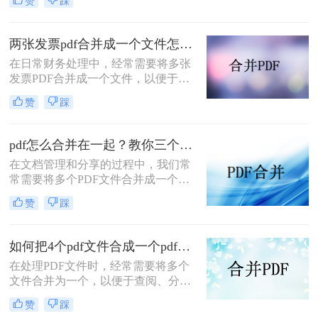
赞
踩
多个PDF文件时，找到一种简单且有
效的解决方案变得尤为重要。那么如
何合并pdf文件到一个pdf呢？本文将
两张发票pdf合并成一个文件怎么弄？掌握这3种方法轻松合并！
介绍三种不同的方法来帮助您轻松地
在日常财务处理中，经常需要将多张
将多个PDF文件合并成一个PDF文
发票PDF合并成一个文件，以便于归
件。
档、分享或打印。那么两张发票pdf合
赞
踩
并成一个文件怎么弄呢？本文将介绍
三种将两张发票PDF合并成一个文件
的方法。
pdf怎么合并在一起？教你三个好用办法！
在文档管理和分享的过程中，我们常
常需要将多个PDF文件合并成一个单
一的文件，以简化发送、存储或打印
赞
踩
的过程。无论是为了创建综合报告、
整合学习资料还是整理合同文档，掌
握pdf怎么合并在一起是一项非常实用
如何把4个pdf文件合成一个pdf？这3种合成方法请务必学会！
的技能。本文将介绍三种不同的PDF
在处理PDF文件时，经常需要将多个
合并方法。
文件合并为一个，以便于查阅、分享
或存储。那么如何把4个pdf文件合成
赞
踩
一个pdf呢？本文将介绍三种将4个