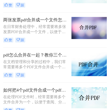
阅读、分享或存档。那么两个pdf文件
赞
踩
怎么合并到一起呢？本文将介绍三种
常用的PDF合并方法。
两张发票pdf合并成一个文件怎么弄？掌握这3种方法轻松合并！
在日常财务处理中，经常需要将多张
发票PDF合并成一个文件，以便于归
档、分享或打印。那么两张发票pdf合
赞
踩
并成一个文件怎么弄呢？本文将介绍
三种将两张发票PDF合并成一个文件
的方法。
pdf怎么合并在一起？教你三个好用办法！
在文档管理和分享的过程中，我们常
常需要将多个PDF文件合并成一个单
一的文件，以简化发送、存储或打印
赞
踩
的过程。无论是为了创建综合报告、
整合学习资料还是整理合同文档，掌
握pdf怎么合并在一起是一项非常实用
如何把4个pdf文件合成一个pdf？这3种合成方法请务必学会！
的技能。本文将介绍三种不同的PDF
在处理PDF文件时，经常需要将多个
合并方法。
文件合并为一个，以便于查阅、分享
或存储。那么如何把4个pdf文件合成