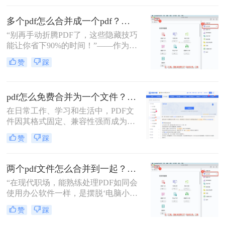
往往能带来诸多便利。那么pdf如何合
并呢？本文将介绍三种合并PDF文件
多个pdf怎么合并成一个pdf？小编亲测高效方法大公开！
的方法。
“别再手动折腾PDF了，这些隐藏技巧
能让你省下90%的时间！”——作为从
事电脑办公软件测评多年的博主，小
赞
踩
编经常收到读者关于PDF合并的求
助。今天，我就结合多年经验，分享
多个PDF怎么合并成一个PDF的常用
pdf怎么免费合并为一个文件？五种免费合并方法详解！
方法，帮你解决操作繁琐、安全隐忧
等核心困扰。那么多个pdf怎么合并成
在日常工作、学习和生活中，PDF文
一个pdf呢？本文基于真实测试和数
件因其格式固定、兼容性强而成为文
据，确保专业可信，助你快速掌握实
档交换的主流格式。然而，我们经常
赞
踩
用技能。
遇到需要将多个PDF文件合并为一个
的情况，比如整理报告、汇总资料或
提交组合文档。虽然市面上有众多付
两个pdf文件怎么合并到一起？3分钟教会你5种专业方法，最后一招绝了！
费软件提供PDF编辑功能，但免费方
“在现代职场，能熟练处理PDF如同会
案同样能高效完成任务。那么pdf怎么
使用办公软件一样，是摆脱‘电脑小
免费合并为一个文件呢？本文将系统
白’标签、提升个人效率的隐形核心竞
介绍五种免费合并PDF文件的方法，
赞
踩
争力。”——小编“领导刚把项目合同
涵盖在线工具、桌面软件、命令行及
的补充条款发过来，是另一个PDF，