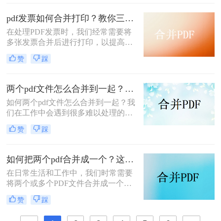
和管理，PDF合并都是一个非常实用
的功能。那么怎么把pdf合并成一个
pdf发票如何合并打印？教你三种简单合并方法！
pdf呢？以下将详细介绍几种常用的
在处理PDF发票时，我们经常需要将
PDF合并方法，帮助您轻松实现这一
多张发票合并后进行打印，以提高工
目标。
作效率和节省纸张。那么PDF发票如
赞
踩
何合并打印呢？以下将介绍三种合并
PDF发票并进行打印的方法，帮助你
轻松应对这一需求。
两个pdf文件怎么合并到一起？大家来试试这3种方法吧！
如何两个pdf文件怎么合并到一起？我
们在工作中会遇到很多难以处理的文
件，比如PDF文件，特别是多个PDF
赞
踩
文件合并成一个PDF文件。事实上，
大多数人不知道如何合并，盲目地在
互联网上找到相关的方法。最后，我
如何把两个pdf合并成一个？这4种合并方法很好用！
们不能达到我们理想的预期。让我们
在日常生活和工作中，我们时常需要
来看看pdf合并的方法。
将两个或多个PDF文件合并成一个，
以便于管理、查阅和分享。那么如何
赞
踩
把两个pdf合并成一个呢？本文将介绍
三种常用的PDF合并方法。