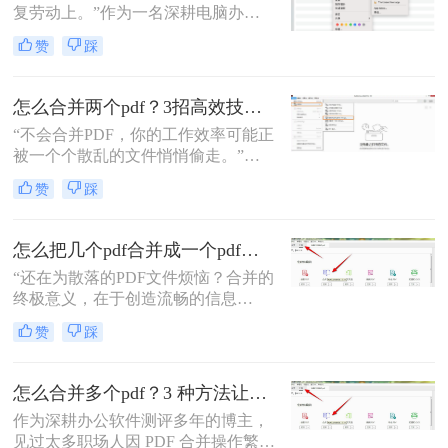
复劳动上。”作为一名深耕电脑办公
软件测评多年的博主，我深知PDF文
赞
踩
件处理是每个职场人和内容创作者的
日常刚需。信息提取不精准、操作繁
琐、安全隐患——这些痛点几乎每天
怎么合并两个pdf？3招高效技巧，让你告别杂乱文档！
都在消耗我们的时间和耐心。
“不会合并PDF，你的工作效率可能正
被一个个散乱的文件悄悄偷走。”作
为一名从事电脑办公软件测评多年的
赞
踩
博主，小编经常被粉丝问到：“怎么
合并两个pdf？”这看似简单的操作，
背后却藏着效率的巨大分水岭。职场
怎么把几个pdf合并成一个pdf文件？合并文件的四大高效秘籍，总有一款适合你！
办公人群和自媒体创作者们，常常陷
“还在为散落的PDF文件烦恼？合并的
入信息碎片化、操作繁琐和安全隐忧
终极意义，在于创造流畅的信息
的困境。
流。”身为一名深耕电脑办公软件测
赞
踩
评多年的博主，我深知高效处理文档
是职场人士和内容创作者的核心痛
点。面对数十份零散的PDF——可能
怎么合并多个pdf？3 种方法让效率翻倍”！
是项目报告的不同章节、分散的合同
作为深耕办公软件测评多年的博主，
附件，或是零散的参考资料
见过太多职场人因 PDF 合并操作繁