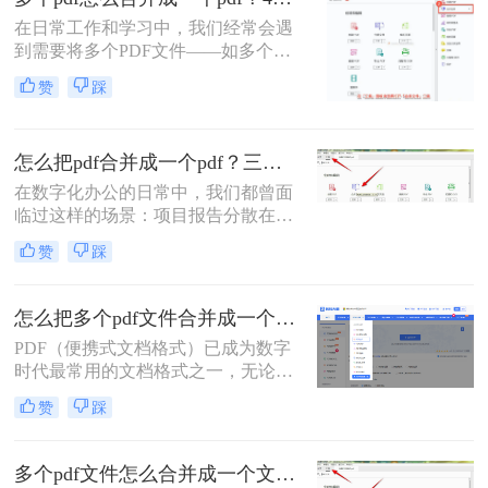
在日常工作和学习中，我们经常会遇
到需要将多个PDF文件——如多个章
节的电子书、一系列扫描件、不同来
赞
踩
源的报告或发票——整合为一个单一
PDF文件的需求。这不仅便于管理和
归档，也更利于阅读、分享和打印。
怎么把pdf合并成一个pdf？三招教你高效整合关键信息！
然而，面对这一看似简单的任务，许
多用户却不知从何下手，或者使用的
在数字化办公的日常中，我们都曾面
工具不够高效、安全。
临过这样的场景：项目报告分散在多
个PDF里，学术论文章节各自独立，
赞
踩
或是一堆扫描合同需要整合。PDF合
并这个看似简单的操作，实则直接影
响着我们的信息处理效率与专业形
怎么把多个pdf文件合并成一个？全面指南与详细方法解析！
象。那么怎么把pdf合并成一个pdf
PDF（便携式文档格式）已成为数字
呢？今天，作为一名深耕办公软件领
时代最常用的文档格式之一，无论是
域多年的测评博主，我将为你揭秘三
学术论文、商务报告、电子书还是官
种最高效的PDF合并方案，帮你彻底
赞
踩
方文件，PDF都能保持原始格式在不
摆脱文档管理的困扰。
同设备上的一致性。然而，在日常工
作和学习中，我们常常需要将多个
多个pdf文件怎么合并成一个文件？从新手到高手的完整指南！
PDF文件合并成一个，以方便管理、