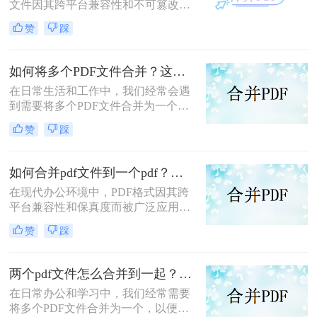
文件因其跨平台兼容性和不可篡改性
而广受欢迎。然而，当需要处理多个
赞
踩
PDF文件时，将它们合并成一个文件
往往能带来诸多便利。那么怎么合并
两个PDF文件呢？本文将介绍三种合
如何将多个PDF文件合并？这两个高效方法帮你解决！
并PDF文件的方法。
在日常生活和工作中，我们经常会遇
到需要将多个PDF文件合并为一个的
情况，以便于查阅、分享或存档。那
赞
踩
么如何将多个PDF文件合并呢？本文
将介绍两种常用的PDF合并方法。
如何合并pdf文件到一个pdf？分享三种不同的方法来帮助您轻松合并！
在现代办公环境中，PDF格式因其跨
平台兼容性和保真度而被广泛应用于
文档管理和分享。然而，当需要整合
赞
踩
多个PDF文件时，找到一种简单且有
效的解决方案变得尤为重要。那么如
何合并pdf文件到一个pdf呢？本文将
两个pdf文件怎么合并到一起？这三种合并方法超实用！
介绍三种不同的方法来帮助您轻松地
在日常办公和学习中，我们经常需要
将多个PDF文件合并成一个PDF文
将多个PDF文件合并为一个，以便于
件。