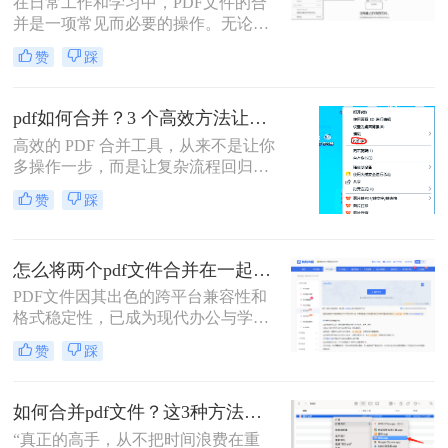
在日常工作和学习中，PDF文件的合
安全隐患。
并是一项常见而必要的操作。无论是
整理报告、合并多个章节的电子书，
赞
踩
还是将扫描件整合为一份完整文档，
PDF合并功能都显得至关重要。然
而，面对市场上琳琅满目的工具和方
pdf如何合并？3 个高效方法让办公效率翻倍！
法，许多用户往往感到困惑：哪种方
高效的 PDF 合并工具，从来不是让你
法最快捷？哪种最安全？怎么合并pdf
多操作一步，而是让复杂流程回归简
文件=
单本质。职场中，谁没遇到过需要将
赞
踩
多个 PDF 文件合并的场景？项目报告
的分散章节、客户资料的零散文档、
自媒体素材的拆分文件，都需要快速
怎么将两个pdf文件合并在一起？五大方法全面解析！
整合为完整文档。
PDF文件因其出色的跨平台兼容性和
格式稳定性，已成为现代办公与学术
交流中不可或缺的文件格式。然而，
赞
踩
当我们面对需要整合多个PDF文档的
情况时，如何高效、安全地完成合并
任务就成为了一个常见挑战。
如何合并pdf文件？这3种方法让你效率翻倍！
“真正的高手，从不把时间浪费在重