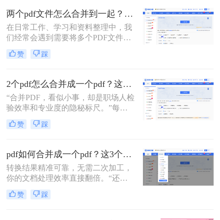
两个pdf文件怎么合并到一起？一篇涵盖所有主流方法的终极指南！
在日常工作、学习和资料整理中，我
们经常会遇到需要将多个PDF文件合
并为一个的情况。无论是整合多个章
赞
踩
节的电子书、汇总一份报告的各个部
分，还是将扫描的图片合并为一个
PDF文档，掌握高效、可靠的PDF合
2个pdf怎么合并成一个pdf？这3个方法让你效率翻倍，安全省心！
并技能至关重要。市面上有许多工具
“合并PDF，看似小事，却是职场人检
可以实现这一功能，但各有优劣。那
验效率和专业度的隐秘标尺。”每到
么两个pdf文件怎么合并到一起呢？本
月底汇总报告、项目结案需整合多方
文将为您详细介绍四种主流且有效的
赞
踩
资料，或是自媒体朋友整理拍摄脚本
方法，从在线工具的便捷到专业软件
与合同，你是否也对着电脑上零散的
的强大，助您轻松应对各种合并需
PDF文档感到头疼？手动复制粘贴？
求。
pdf如何合并成一个pdf？这3个免费高效方法，职场人必须掌握！
格式全乱。
转换结果精准可靠，无需二次加工，
你的文档处理效率直接翻倍。“还在
为合并几十个PDF报告而头疼？你浪
赞
踩
费在重复操作上的时间，够你学一个
新技能了。”作为在电脑办公软件测
评领域深耕多年的小编，我见过太多