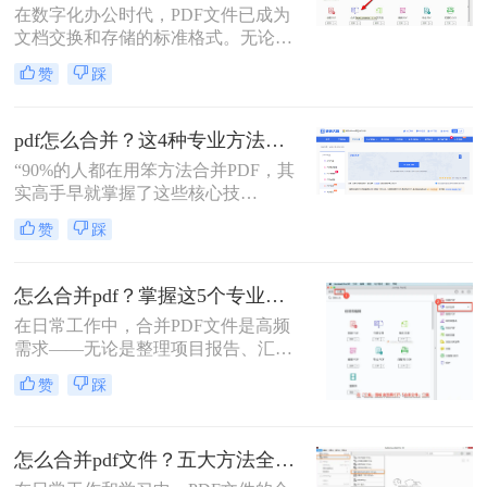
在数字化办公时代，PDF文件已成为
分享或打印。那么怎么把多个pdf文件
文档交换和存储的标准格式。无论是
合并成一个呢？本文将全面解析多种
学术研究、工作报告还是法律文件，
PDF合并方法，帮助您根据具体需求
赞
踩
我们经常需要将多个PDF文件整合为
选择最合适的解决方案。
一个完整的文档。然而，许多人在面
对这一需求时常常感到困惑。那么多
pdf怎么合并？这4种专业方法，让你效率翻倍！
个pdf文件怎么合并成一个文件呢？本
“90%的人都在用笨方法合并PDF，其
文将详细介绍七种常用且高效的PDF
实高手早就掌握了这些核心技
合并方法，涵盖不同平台、使用场景
巧。”作为一名在电脑办公软件领域
和技术水平，助您轻松应对各种PDF
赞
踩
深耕多年的测评博主，每天都会收到
处理需求。
大量关于PDF处理的咨询。其
中，“PDF怎么合并”这个问题出现的
怎么合并pdf？掌握这5个专业方法，效率提升300%！
频率高居不下。这看似简单的操作，
在日常工作中，合并PDF文件是高频
却实实在在地困扰着众多职场人：报
需求——无论是整理项目报告、汇总
告整合、资料归档、方案提交……每
客户资料，还是准备学术论文。但许
一次低效的手动处理，都在悄悄吞噬
赞
踩
多人仍在用低效、有风险的方法处理
你的时间与耐心。
这一问题。那么怎么合并pdf呢？作为
一名深耕办公软件测评多年的博主，
怎么合并pdf文件？五大方法全解析！
我今天为你带来一份系统、专业的
PDF合并指南，助你告别效率低下与