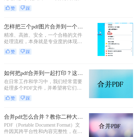
琐、格式错乱、隐私泄露踩坑。其实
赞
踩
选对方法，1 分钟就能搞定多文件合
并，还能精准保留原始格式。
怎样把三个pdf图片合并到一个文件？三招搞定，职场效率飙升秘籍！
精准、高效、安全，一个合格的文件
处理流程，本身就是专业度的体现。
在信息爆炸的职场，我们每天都要与
赞
踩
海量文档打交道。你是否也经常遇到
这样的场景：客户发来三张重要的产
品示意图PDF、三页独立的合同附件
如何把pdf合并到一起打印？这4种合并方法了解一下！
PDF，或是三份散乱的报告图表
PDF，急需你整理成一个规整的文件
在日常工作和学习中，我们经常需要
进行提交或归档？
处理多个PDF文件，并希望将它们合
并成一个文件进行打印，以便于管理
赞
踩
和节省纸张。那么如何把pdf合并到一
起打印呢？以下是几种常用的方法来
合并PDF文件并打印，每种方法都附
合并pdf怎么合并？教你二种大家都在用的合并方法！
有简介。
PDF（Portable Document Format）文
件因其跨平台性和内容完整性，在日