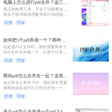
电脑上怎么进行pdf合并？这三招，让你十分钟从小白变高手！
职场朋友被基础的文档处理问题绊住
真正的效率工具，不在于功能繁多，
手脚。那么pdf如何合并成一个pdf
而在于能否精准理解并执行你的核心
呢？
意图。“小编，快帮帮我！明早汇报
赞
踩
用的方案，十几份PDF还散着，甲方
爸爸要一个合并文件，我快急疯
了！”深夜十一点，收到粉丝小陈的
如何把5个pdf弄成一个？两种实用方法详解分享！
紧急求助。
在处理PDF文件时，有时需要将多个
PDF文件合并成一个，以便于分享、
存储或打印。那么如何把5个pdf弄成
赞
踩
一个呢？本文将介绍两种将五个PDF
文件合并成一个的方法。
两份pdf怎么合并在一起？这里分享4个合并方法！
在日常办公和学习中，我们经常需要
将两份或多份PDF文件合并为一个，
以便于查阅、分享和存储。那么两份
赞
踩
pdf怎么合并在一起呢？本文将介绍四
种将两份PDF合并的高效方法，帮助
您轻松完成PDF合并任务。
多个pdf怎么合并成一个pdf？4种合并pdf方法详解！