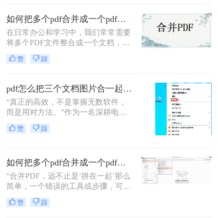
移动应用，助您轻松应对各类合并需
怎么合并到主文件里啊？在线等，挺
求。
如何把多个pdf合并成一个pdf？来试试这两种高效方法！
急的！”这样的场景，你是否熟悉？
在日常办公和学习中，我们常常需要
将多个PDF文件整合成一个文档，以
便更好地管理和分享信息。那么如何
赞
踩
把多个pdf合并成一个pdf呢？为了帮
助您更高效地完成这项任务，本文将
介绍两种简单而实用的方法来合并多
pdf怎么把三个文档图片合一起？三招搞定，最后一招在线即用无门槛！
个PDF文件。
“真正的高效，不是掌握无数软件，
而是用对方法。”作为一名深耕电脑
办公软件测评多年的博主，小编经常
赞
踩
在后台收到类似的求助：“手头有三
份扫描件或截图，都是图片型PDF，
怎么才能把它们快速、无损地合并到
如何把多个pdf合并成一个pdf？5种高效合并方法详解！
一个PDF文件里？”
“合并PDF，远不止是‘拼在一起’那么
简单，一个错误的工具或步骤，可能
让你精心排版的文档面目全
赞
踩
非。”——这是从业多年，处理过上
万份文档的小编最深刻的体会。