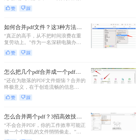
琐、格式错乱、隐私泄露踩坑。其实
赞
踩
选对方法，1 分钟就能搞定多文件合
并，还能精准保留原始格式。
如何合并pdf文件？这3种方法让你效率翻倍！
“真正的高手，从不把时间浪费在重
复劳动上。”作为一名深耕电脑办公
软件测评多年的博主，我深知PDF文
赞
踩
件处理是每个职场人和内容创作者的
日常刚需。信息提取不精准、操作繁
琐、安全隐患——这些痛点几乎每天
怎么把几个pdf合并成一个pdf文件？合并文件的四大高效秘籍，总有一款适合你！
都在消耗我们的时间和耐心。
“还在为散落的PDF文件烦恼？合并的
终极意义，在于创造流畅的信息
流。”身为一名深耕电脑办公软件测
赞
踩
评多年的博主，我深知高效处理文档
是职场人士和内容创作者的核心痛
点。面对数十份零散的PDF——可能
怎么合并两个pdf？3招高效技巧，让你告别杂乱文档！
是项目报告的不同章节、分散的合同
“不会合并PDF，你的工作效率可能正
附件，或是零散的参考资料
被一个个散乱的文件悄悄偷走。”作
为一名从事电脑办公软件测评多年的