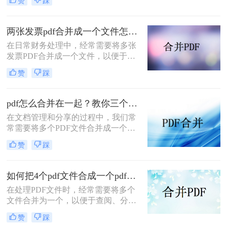
赞
踩
多个PDF文件时，找到一种简单且有
效的解决方案变得尤为重要。那么如
何合并pdf文件到一个pdf呢？本文将
两张发票pdf合并成一个文件怎么弄？掌握这3种方法轻松合并！
介绍三种不同的方法来帮助您轻松地
在日常财务处理中，经常需要将多张
将多个PDF文件合并成一个PDF文
发票PDF合并成一个文件，以便于归
件。
档、分享或打印。那么两张发票pdf合
赞
踩
并成一个文件怎么弄呢？本文将介绍
三种将两张发票PDF合并成一个文件
的方法。
pdf怎么合并在一起？教你三个好用办法！
在文档管理和分享的过程中，我们常
常需要将多个PDF文件合并成一个单
一的文件，以简化发送、存储或打印
赞
踩
的过程。无论是为了创建综合报告、
整合学习资料还是整理合同文档，掌
握pdf怎么合并在一起是一项非常实用
如何把4个pdf文件合成一个pdf？这3种合成方法请务必学会！
的技能。本文将介绍三种不同的PDF
在处理PDF文件时，经常需要将多个
合并方法。
文件合并为一个，以便于查阅、分享
或存储。那么如何把4个pdf文件合成
赞
踩
一个pdf呢？本文将介绍三种将4个