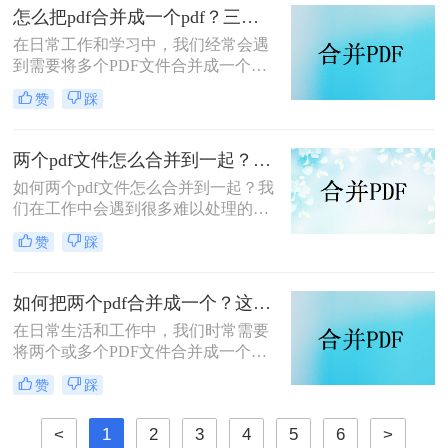
怎么把pdf合并成一个pdf？三种方法教你快速合并pdf！
在日常工作和学习中，我们经常会遇
到需要将多个PDF文件合并成一个文
件的需求。无论是为了整理资料、简
赞
踩
化分享流程，还是为了更方便地阅读
和管理，PDF合并都是一个非常实用
的功能。那么怎么把pdf合并成一个
两个pdf文件怎么合并到一起？大家来试试这3种方法吧！
pdf呢？以下将详细介绍几种常用的
如何两个pdf文件怎么合并到一起？我
PDF合并方法，帮助您轻松实现这一
们在工作中会遇到很多难以处理的文
目标。
件，比如PDF文件，特别是多个PDF
赞
踩
文件合并成一个PDF文件。事实上，
大多数人不知道如何合并，盲目地在
互联网上找到相关的方法。最后，我
如何把两个pdf合并成一个？这4种合并方法很好用！
们不能达到我们理想的预期。让我们
在日常生活和工作中，我们时常需要
来看看pdf合并的方法。
将两个或多个PDF文件合并成一个，
以便于管理、查阅和分享。那么如何
赞
踩
把两个pdf合并成一个呢？本文将介绍
三种常用的PDF合并方法。
<
1
2
3
4
5
6
>