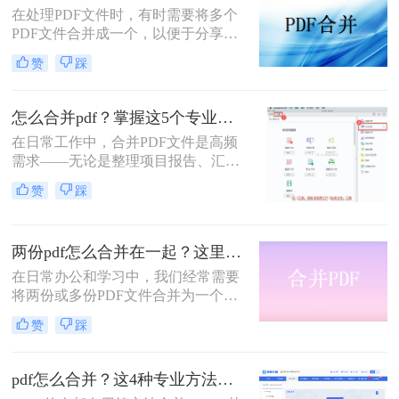
在处理PDF文件时，有时需要将多个
PDF文件合并成一个，以便于分享、
存储或打印。那么如何把5个pdf弄成
赞
踩
一个呢？本文将介绍两种将五个PDF
文件合并成一个的方法。
怎么合并pdf？掌握这5个专业方法，效率提升300%！
在日常工作中，合并PDF文件是高频
需求——无论是整理项目报告、汇总
客户资料，还是准备学术论文。但许
赞
踩
多人仍在用低效、有风险的方法处理
这一问题。那么怎么合并pdf呢？作为
一名深耕办公软件测评多年的博主，
两份pdf怎么合并在一起？这里分享4个合并方法！
我今天为你带来一份系统、专业的
PDF合并指南，助你告别效率低下与
在日常办公和学习中，我们经常需要
安全隐患。
将两份或多份PDF文件合并为一个，
以便于查阅、分享和存储。那么两份
赞
踩
pdf怎么合并在一起呢？本文将介绍四
种将两份PDF合并的高效方法，帮助
您轻松完成PDF合并任务。
pdf怎么合并？这4种专业方法，让你效率翻倍！