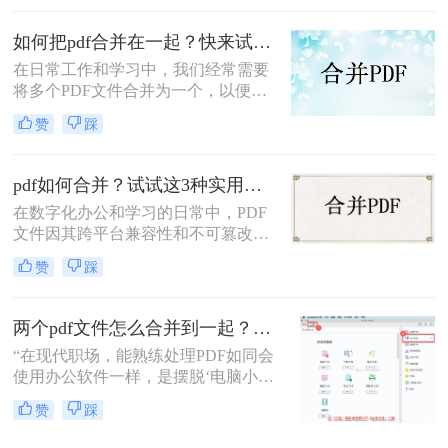
PDF文件合成一个PDF的高效方法。
如何把pdf合并在一起？快来试试这3种合并方法！
在日常工作和学习中，我们经常需要
将多个PDF文件合并为一个，以便于
查阅和分享。那么如何把pdf合并在一
赞
踩
起呢？本文将介绍三种常用的PDF合
并方法。
pdf如何合并？试试这3种实用合并方法！
在数字化办公和学习的日常中，PDF
文件因其跨平台兼容性和不可篡改性
而广受欢迎。然而，当需要处理多个
赞
踩
PDF文件时，将它们合并成一个文件
往往能带来诸多便利。那么pdf如何合
并呢？本文将介绍三种合并PDF文件
两个pdf文件怎么合并到一起？3分钟教会你5种专业方法，最后一招绝了！
的方法。
“在现代职场，能熟练处理PDF如同会
使用办公软件一样，是摆脱‘电脑小
白’标签、提升个人效率的隐形核心竞
赞
踩
争力。”——小编“领导刚把项目合同
的补充条款发过来，是另一个PDF，