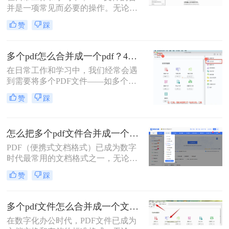
并是一项常见而必要的操作。无论是
域多年的测评博主，我将为你揭秘三
整理报告、合并多个章节的电子书，
种最高效的PDF合并方案，帮你彻底
赞
踩
还是将扫描件整合为一份完整文档，
摆脱文档管理的困扰。
PDF合并功能都显得至关重要。然
而，面对市场上琳琅满目的工具和方
多个pdf怎么合并成一个pdf？4种合并pdf方法详解！
法，许多用户往往感到困惑：哪种方
在日常工作和学习中，我们经常会遇
法最快捷？哪种最安全？怎么合并pdf
到需要将多个PDF文件——如多个章
文件=
节的电子书、一系列扫描件、不同来
赞
踩
源的报告或发票——整合为一个单一
PDF文件的需求。这不仅便于管理和
归档，也更利于阅读、分享和打印。
怎么把多个pdf文件合并成一个？全面指南与详细方法解析！
然而，面对这一看似简单的任务，许
多用户却不知从何下手，或者使用的
PDF（便携式文档格式）已成为数字
工具不够高效、安全。
时代最常用的文档格式之一，无论是
学术论文、商务报告、电子书还是官
赞
踩
方文件，PDF都能保持原始格式在不
同设备上的一致性。然而，在日常工
作和学习中，我们常常需要将多个
多个pdf文件怎么合并成一个文件？从新手到高手的完整指南！
PDF文件合并成一个，以方便管理、
在数字化办公时代，PDF文件已成为
分享或打印。那么怎么把多个pdf文件