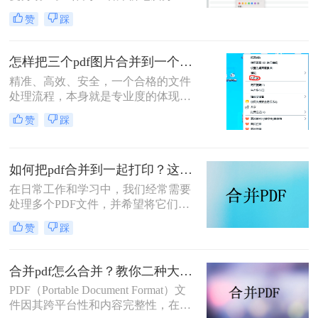
软件测评多年的博主，我深知PDF文
赞
踩
件处理是每个职场人和内容创作者的
日常刚需。信息提取不精准、操作繁
琐、安全隐患——这些痛点几乎每天
怎样把三个pdf图片合并到一个文件？三招搞定，职场效率飙升秘籍！
都在消耗我们的时间和耐心。
精准、高效、安全，一个合格的文件
处理流程，本身就是专业度的体现。
在信息爆炸的职场，我们每天都要与
赞
踩
海量文档打交道。你是否也经常遇到
这样的场景：客户发来三张重要的产
品示意图PDF、三页独立的合同附件
如何把pdf合并到一起打印？这4种合并方法了解一下！
PDF，或是三份散乱的报告图表
PDF，急需你整理成一个规整的文件
在日常工作和学习中，我们经常需要
进行提交或归档？
处理多个PDF文件，并希望将它们合
并成一个文件进行打印，以便于管理
赞
踩
和节省纸张。那么如何把pdf合并到一
起打印呢？以下是几种常用的方法来
合并PDF文件并打印，每种方法都附
合并pdf怎么合并？教你二种大家都在用的合并方法！
有简介。
PDF（Portable Document Format）文
件因其跨平台性和内容完整性，在日