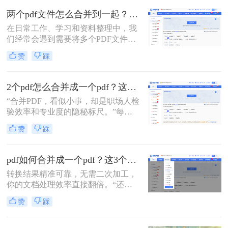
两个pdf文件怎么合并到一起？一篇涵盖所有主流方法的终极指南！
在日常工作、学习和资料整理中，我
们经常会遇到需要将多个PDF文件合
并为一个的情况。无论是整合多个章
赞
踩
节的电子书、汇总一份报告的各个部
分，还是将扫描的图片合并为一个
PDF文档，掌握高效、可靠的PDF合
2个pdf怎么合并成一个pdf？这3个方法让你效率翻倍，安全省心！
并技能至关重要。市面上有许多工具
“合并PDF，看似小事，却是职场人检
可以实现这一功能，但各有优劣。那
验效率和专业度的隐秘标尺。”每到
么两个pdf文件怎么合并到一起呢？本
月底汇总报告、项目结案需整合多方
文将为您详细介绍四种主流且有效的
赞
踩
资料，或是自媒体朋友整理拍摄脚本
方法，从在线工具的便捷到专业软件
与合同，你是否也对着电脑上零散的
的强大，助您轻松应对各种合并需
PDF文档感到头疼？手动复制粘贴？
求。
pdf如何合并成一个pdf？这3个免费高效方法，职场人必须掌握！
格式全乱。
转换结果精准可靠，无需二次加工，
你的文档处理效率直接翻倍。“还在
为合并几十个PDF报告而头疼？你浪
赞
踩
费在重复操作上的时间，够你学一个
新技能了。”作为在电脑办公软件测
评领域深耕多年的小编，我见过太多