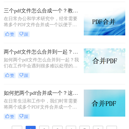
和管理，PDF合并都是一个非常实用
的功能。那么怎么把pdf合并成一个
三个pdf文件怎么合成一个？教你4种大家都在用方法！
pdf呢？以下将详细介绍几种常用的
在日常办公和学术研究中，经常需要
PDF合并方法，帮助您轻松实现这一
将多个PDF文件合并成一个以便于管
目标。
理和分享。那么三个pdf文件怎么合成
赞
踩
一个呢？本文将介绍四种将三个PDF
文件合成一个的实用方法。
两个pdf文件怎么合并到一起？大家来试试这3种方法吧！
如何两个pdf文件怎么合并到一起？我
们在工作中会遇到很多难以处理的文
件，比如PDF文件，特别是多个PDF
赞
踩
文件合并成一个PDF文件。事实上，
大多数人不知道如何合并，盲目地在
互联网上找到相关的方法。最后，我
如何把两个pdf合并成一个？这4种合并方法很好用！
们不能达到我们理想的预期。让我们
在日常生活和工作中，我们时常需要
来看看pdf合并的方法。
将两个或多个PDF文件合并成一个，
以便于管理、查阅和分享。那么如何
赞
踩
把两个pdf合并成一个呢？本文将介绍
三种常用的PDF合并方法。