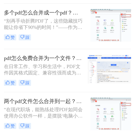
往往能带来诸多便利。那么pdf如何合
并呢？本文将介绍三种合并PDF文件
多个pdf怎么合并成一个pdf？小编亲测高效方法大公开！
的方法。
“别再手动折腾PDF了，这些隐藏技巧
能让你省下90%的时间！”——作为从
事电脑办公软件测评多年的博主，小
赞
踩
编经常收到读者关于PDF合并的求
助。今天，我就结合多年经验，分享
多个PDF怎么合并成一个PDF的常用
pdf怎么免费合并为一个文件？五种免费合并方法详解！
方法，帮你解决操作繁琐、安全隐忧
等核心困扰。那么多个pdf怎么合并成
在日常工作、学习和生活中，PDF文
一个pdf呢？本文基于真实测试和数
件因其格式固定、兼容性强而成为文
据，确保专业可信，助你快速掌握实
档交换的主流格式。然而，我们经常
赞
踩
用技能。
遇到需要将多个PDF文件合并为一个
的情况，比如整理报告、汇总资料或
提交组合文档。虽然市面上有众多付
两个pdf文件怎么合并到一起？3分钟教会你5种专业方法，最后一招绝了！
费软件提供PDF编辑功能，但免费方
“在现代职场，能熟练处理PDF如同会
案同样能高效完成任务。那么pdf怎么
使用办公软件一样，是摆脱‘电脑小
免费合并为一个文件呢？本文将系统
白’标签、提升个人效率的隐形核心竞
介绍五种免费合并PDF文件的方法，
赞
踩
争力。”——小编“领导刚把项目合同
涵盖在线工具、桌面软件、命令行及
的补充条款发过来，是另一个PDF，