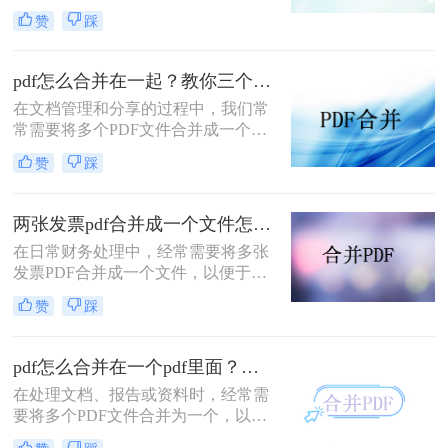
文档管理和分享。然而，当需要整合
赞
踩
多个PDF文件时，找到一种简单且有
效的解决方案变得尤为重要。那么如
何合并pdf文件到一个pdf呢？本文将
pdf怎么合并在一起？教你三个好用办法！
介绍三种不同的方法来帮助您轻松地
在文档管理和分享的过程中，我们常
将多个PDF文件合并成一个PDF文
常需要将多个PDF文件合并成一个单
件。
一的文件，以简化发送、存储或打印
赞
踩
的过程。无论是为了创建综合报告、
整合学习资料还是整理合同文档，掌
握pdf怎么合并在一起是一项非常实用
两张发票pdf合并成一个文件怎么弄？掌握这3种方法轻松合并！
的技能。本文将介绍三种不同的PDF
在日常财务处理中，经常需要将多张
合并方法。
发票PDF合并成一个文件，以便于归
档、分享或打印。那么两张发票pdf合
赞
踩
并成一个文件怎么弄呢？本文将介绍
三种将两张发票PDF合并成一个文件
的方法。
pdf怎么合并在一个pdf里面？这二种合并方法了解下！
在处理文档、报告或资料时，经常需
要将多个PDF文件合并为一个，以便
于查阅和管理。那么pdf怎么合并在一