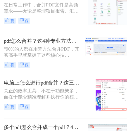
在日常工作中，合并PDF文件是高频
需求——无论是整理项目报告、汇总
客户资料，还是准备学术论文。但许
赞
踩
多人仍在用低效、有风险的方法处理
这一问题。那么怎么合并pdf呢？作为
一名深耕办公软件测评多年的博主，
pdf怎么合并？这4种专业方法，让你效率翻倍！
我今天为你带来一份系统、专业的
PDF合并指南，助你告别效率低下与
“90%的人都在用笨方法合并PDF，其
安全隐患。
实高手早就掌握了这些核心技
巧。”作为一名在电脑办公软件领域
赞
踩
深耕多年的测评博主，每天都会收到
大量关于PDF处理的咨询。其
中，“PDF怎么合并”这个问题出现的
电脑上怎么进行pdf合并？这三招，让你十分钟从小白变高手！
频率高居不下。这看似简单的操作，
真正的效率工具，不在于功能繁多，
却实实在在地困扰着众多职场人：报
而在于能否精准理解并执行你的核心
告整合、资料归档、方案提交……每
意图。“小编，快帮帮我！明早汇报
一次低效的手动处理，都在悄悄吞噬
赞
踩
用的方案，十几份PDF还散着，甲方
你的时间与耐心。
爸爸要一个合并文件，我快急疯
了！”深夜十一点，收到粉丝小陈的
多个pdf怎么合并成一个pdf？4种合并pdf方法详解！
紧急求助。