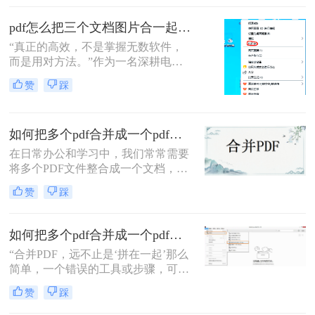
移动应用，助您轻松应对各类合并需
怎么合并到主文件里啊？在线等，挺
求。
pdf怎么把三个文档图片合一起？三招搞定，最后一招在线即用无门槛！
急的！”这样的场景，你是否熟悉？
“真正的高效，不是掌握无数软件，
而是用对方法。”作为一名深耕电脑
办公软件测评多年的博主，小编经常
赞
踩
在后台收到类似的求助：“手头有三
份扫描件或截图，都是图片型PDF，
怎么才能把它们快速、无损地合并到
如何把多个pdf合并成一个pdf？来试试这两种高效方法！
一个PDF文件里？”
在日常办公和学习中，我们常常需要
将多个PDF文件整合成一个文档，以
便更好地管理和分享信息。那么如何
赞
踩
把多个pdf合并成一个pdf呢？为了帮
助您更高效地完成这项任务，本文将
介绍两种简单而实用的方法来合并多
如何把多个pdf合并成一个pdf？5种高效合并方法详解！
个PDF文件。
“合并PDF，远不止是‘拼在一起’那么
简单，一个错误的工具或步骤，可能
让你精心排版的文档面目全
赞
踩
非。”——这是从业多年，处理过上
万份文档的小编最深刻的体会。