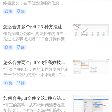
终极意义，在于创造流畅的信息
流。”身为一名深耕电脑办公软件测
赞
踩
评多年的博主，我深知高效处理文档
是职场人士和内容创作者的核心痛
点。面对数十份零散的PDF——可能
怎么合并多个pdf？3 种方法让效率翻倍”！
是项目报告的不同章节、分散的合同
作为深耕办公软件测评多年的博主，
附件，或是零散的参考资料
见过太多职场人因 PDF 合并操作繁
琐、格式错乱、隐私泄露踩坑。其实
赞
踩
选对方法，1 分钟就能搞定多文件合
并，还能精准保留原始格式。
怎么合并两个pdf？3招高效技巧，让你告别杂乱文档！
“不会合并PDF，你的工作效率可能正
被一个个散乱的文件悄悄偷走。”作
为一名从事电脑办公软件测评多年的
赞
踩
博主，小编经常被粉丝问到：“怎么
合并两个pdf？”这看似简单的操作，
背后却藏着效率的巨大分水岭。职场
如何合并pdf文件？这3种方法让你效率翻倍！
办公人群和自媒体创作者们，常常陷
“真正的高手，从不把时间浪费在重
入信息碎片化、操作繁琐和安全隐忧
复劳动上。”作为一名深耕电脑办公
的困境。