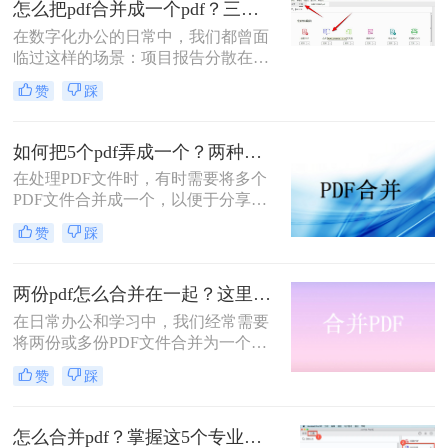
怎么把pdf合并成一个pdf？三招教你高效整合关键信息！
职场朋友被基础的文档处理问题绊住
在数字化办公的日常中，我们都曾面
手脚。那么pdf如何合并成一个pdf
临过这样的场景：项目报告分散在多
呢？
个PDF里，学术论文章节各自独立，
赞
踩
或是一堆扫描合同需要整合。PDF合
并这个看似简单的操作，实则直接影
响着我们的信息处理效率与专业形
如何把5个pdf弄成一个？两种实用方法详解分享！
象。那么怎么把pdf合并成一个pdf
在处理PDF文件时，有时需要将多个
呢？今天，作为一名深耕办公软件领
PDF文件合并成一个，以便于分享、
域多年的测评博主，我将为你揭秘三
存储或打印。那么如何把5个pdf弄成
种最高效的PDF合并方案，帮你彻底
赞
踩
一个呢？本文将介绍两种将五个PDF
摆脱文档管理的困扰。
文件合并成一个的方法。
两份pdf怎么合并在一起？这里分享4个合并方法！
在日常办公和学习中，我们经常需要
将两份或多份PDF文件合并为一个，
以便于查阅、分享和存储。那么两份
赞
踩
pdf怎么合并在一起呢？本文将介绍四
种将两份PDF合并的高效方法，帮助
您轻松完成PDF合并任务。
怎么合并pdf？掌握这5个专业方法，效率提升300%！