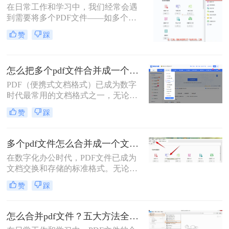
在日常工作和学习中，我们经常会遇
到需要将多个PDF文件——如多个章
节的电子书、一系列扫描件、不同来
赞
踩
源的报告或发票——整合为一个单一
PDF文件的需求。这不仅便于管理和
归档，也更利于阅读、分享和打印。
怎么把多个pdf文件合并成一个？全面指南与详细方法解析！
然而，面对这一看似简单的任务，许
多用户却不知从何下手，或者使用的
PDF（便携式文档格式）已成为数字
工具不够高效、安全。
时代最常用的文档格式之一，无论是
学术论文、商务报告、电子书还是官
赞
踩
方文件，PDF都能保持原始格式在不
同设备上的一致性。然而，在日常工
作和学习中，我们常常需要将多个
多个pdf文件怎么合并成一个文件？从新手到高手的完整指南！
PDF文件合并成一个，以方便管理、
在数字化办公时代，PDF文件已成为
分享或打印。那么怎么把多个pdf文件
文档交换和存储的标准格式。无论是
合并成一个呢？本文将全面解析多种
学术研究、工作报告还是法律文件，
PDF合并方法，帮助您根据具体需求
赞
踩
我们经常需要将多个PDF文件整合为
选择最合适的解决方案。
一个完整的文档。然而，许多人在面
对这一需求时常常感到困惑。那么多
怎么合并pdf文件？五大方法全解析！
个pdf文件怎么合并成一个文件呢？本