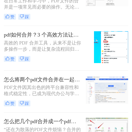
在日常工作和学习中，PDF文件的合
文将详细介绍七种常用且高效的PDF
并是一项常见而必要的操作。无论是
合并方法，涵盖不同平台、使用场景
整理报告、合并多个章节的电子书，
和技术水平，助您轻松应对各种PDF
赞
踩
还是将扫描件整合为一份完整文档，
处理需求。
PDF合并功能都显得至关重要。然
而，面对市场上琳琅满目的工具和方
pdf如何合并？3 个高效方法让办公效率翻倍！
法，许多用户往往感到困惑：哪种方
高效的 PDF 合并工具，从来不是让你
法最快捷？哪种最安全？怎么合并pdf
多操作一步，而是让复杂流程回归简
文件=
单本质。职场中，谁没遇到过需要将
赞
踩
多个 PDF 文件合并的场景？项目报告
的分散章节、客户资料的零散文档、
自媒体素材的拆分文件，都需要快速
怎么将两个pdf文件合并在一起？五大方法全面解析！
整合为完整文档。
PDF文件因其出色的跨平台兼容性和
格式稳定性，已成为现代办公与学术
交流中不可或缺的文件格式。然而，
赞
踩
当我们面对需要整合多个PDF文档的
情况时，如何高效、安全地完成合并
任务就成为了一个常见挑战。
怎么把几个pdf合并成一个pdf文件？合并文件的四大高效秘籍，总有一款适合你！
“还在为散落的PDF文件烦恼？合并的