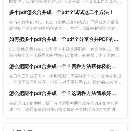
的文件，pdf文档在最近这几年非常火爆，不仅仅工作人员喜欢
的朋友有所帮助！
使用，包括很多学生和老师也很喜欢用这种文档。在使用pdf文
多个pdf怎么合并成一个pdf？试试这二个方法！
档的时候，我们会把不同的文件保存到多个pdf文档中，不过文
件内容分散了也会遇到一些问题，这时我们可以把pdf文档合并
在当今数字化时代，PDF（便携式文档格式）已经成为了最受
到一起，那么两个pdf怎么合并成一个呢？
欢迎和广泛使用的文档格式之一。然而，我们有时候会面临着
需要合并多个PDF文件的情况。这可能是因为我们需要将多个
如何把多个pdf合并成一个pdf？分享合并PDF的三个方法！
相关主题的文件整合到一起，或者是为了方便地存储和分享文
保存合并后的PDF：选择输出路径，设置文件
件。不用担心，合并多个PDF文件并不复杂，下面将介绍几种
名，点击“保存”即可完成。
PDF文件是我们在办公和学习中经常遇到的一种文件格式。我
多个pdf怎么合并成一个pdf方法。
相信每个人的电脑里都有很多PDF文件。有时候，为了方便文
件的整理和更好的阅读体验，我们需要将两个或两个以上的
方法二：免费在线工具快速合并PDF
怎么把两个pdf合并成一个？四种方法帮你轻松搞定！
PDF文件合并在一起。那么，如何把多个pdf合并成一个pdf
呢？下面将分享三种简单易操作的方法。让我们来看看。
在日常工作或学习中，有时候我们需要将多个 PDF 文件合并成
对于追求便捷的用户，免费在线工具是理想选择。
一个便于管理和分享。但是，对于不熟悉 PDF 操作的人来说，
它们无需安装，通过浏览器即可操作，但需注意隐
这是一个棘手的问题。本文就为大家介绍几种怎么把两个pdf合
私保护。
怎么把两个pdf合并成一个？这两种方法简单好用！
并成一个的方法，帮助大家轻松解决这个问题。
适用场景：
日常办公中的快速文档合并，如会议资
在处理PDF文件时，我们有时需要将两个或多个PDF文件合并
料整理。
成一个。这通常是因为我们需要将这些文件作为单个文档进行
阅读、编辑或打印。下面我们将介绍怎么把两个pdf合并成一个
优点：
免费、操作简单，适合临时需求；界面
方法，帮助您将两个PDF合并成一个。
直观，降低学习成本。