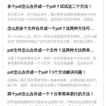
到读者关于PDF合并的求助。今天，我就结合多年经验，分享
多个pdf怎么合并成一个pdf？试试这二个方法！
多个PDF怎么合并成一个PDF的常用方法，帮你解决操作繁
琐、安全隐忧等核心困扰。那么多个pdf怎么合并成一个pdf
在日常工作、学习和生活中，我们经常会遇到需要将多个PDF
呢？本文基于真实测试和数据，确保专业可信，助你快速掌握
文件合并成一个文件的情况。这样做不仅便于管理，还能在分
实用技能。
享、打印或存档时提高效率。那么多个pdf怎么合并成一个pdf
怎么把多个文件合并成一个pdf？这两种方法可轻松合并多个文件~
呢？本文将详细介绍几种常用的方法，帮助你轻松地将多个
PDF合并成一个PDF。
当一个办公人员，学习一些办公技能是非常有用的。之前小编
总对“书到用时就恨少”这句话非常不以为然，直到真正遇到的
时候，才明白这句话的道理。因此也建议大家在休闲的时候多
pdf文件怎么合并成一个文件？这两种方法简单好用！
学点东西，等用到的时候也不会变得手忙脚乱。你知道怎么把
多个文件合并成一个pdf吗？今日小编就跟你分享pdf合并。
大家工作给同事发文件，有时一次性需要发多个PDF文档，同
预览并确认：检查每个PDF的页面布局，确保
事查看的时候需要一个个打开，不光容易漏看，还占内存今天
无错位后，点击“合并”按钮。
给大家分享二个方法，教你pdf文件怎么合并成一个文件
pdf怎么合并成一个pdf？3个方法解决问题！
在网络上我们常常需要寻找一些参考资料，以帮助我们的学习
或工作。然而，发现大部分从网上下载的材料是PDF格式。要
是我们一个一个地把它们打开，那是一件很麻烦的事，而且浪
两个pdf怎么合并成一个？分享简单易行的方法！
费了我们的宝贵时间。所以，我们可以结合多个PDF文件来提
高我们的阅读和学习效率！因此，今天小编想和大家分享小编
经常使用电脑来学习或者办公的用户们，平时肯定会用到大量
常用的pdf怎么合并成一个pdf的方法介绍，希望对需要pdf合并