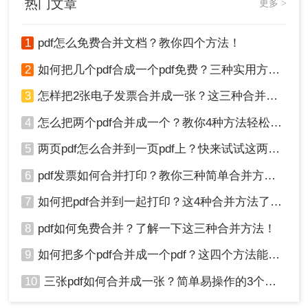
缺点：
部分工具可能有文件大小限制；隐私风
热门文章
更多 >
险较高，需选择加密传输的服务。
1
pdf怎么免费合并文档？教你四个方法！
推荐工具：
转转大师
操作步骤：
2
如何把几个pdf合成一个pdf免费？三种实用方法分享！
访问转转大师官网，选择“合并
3
怎样把2张电子发票合并成一张？这三种合并方法学习一下!
PDF（https://pdftoword.55.la/merge-pdf/）”功
4
怎么把两个pdf合并成一个？教你4种方法轻松完成合并！
能。
5
两页pdf怎么合并到一页pdf上？快来试试这两种方法吧！
6
pdf发票如何合并打印？教你三种简单合并方法！
7
如何把pdf合并到一起打印？这4种合并方法了解一下！
8
pdf如何免费合并？了解一下这三种合并方法！
9
如何把多个pdf合并成一个pdf？这四个方法能帮助大家！
上传文件：点击“选择文件”按钮，从设备中添
加多个PDF，或直接拖放文件到界面。
10
三张pdf如何合并成一张？简单易操作的3个方法！