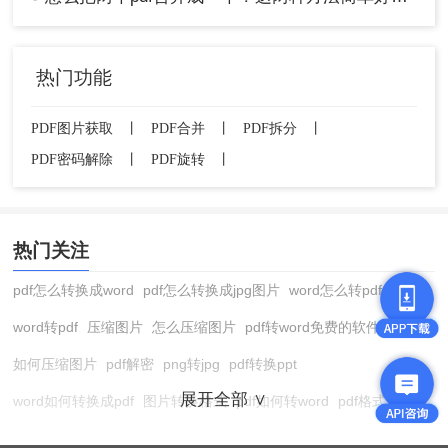
方法三：命令行工具（如PDFtk）适合技术用
户
热门功能
对于IT或开发人员，命令行工具如PDFtk提供高度自
定义的PDF合并方案。这种方法效率高，但需要一
PDF图片获取
丨
PDF合并
丨
PDF拆分
丨
定技术基础。
PDF密码解除
丨
PDF旋转
丨
适用场景：
开发团队处理大量PDF，或需要集成到
工作流中。
优点：
高效批量处理，适合自动化脚本；免费
热门关注
开源，可控性强。
缺点：
操作复杂，非技术用户易出错；不支持
pdf怎么转换成word
pdf怎么转换成jpg图片
word怎么转pdf
图形界面预览。
word转pdf
压缩图片
怎么压缩图片
pdf转word免费的软件
操作步骤：
如何压缩图片
pdf解密
png转jpg
pdf转换ppt
安装PDFtk工具：从官网下载并安装适用于你
展开全部 ∨
word如何转换成pdf
图片转换格式
pdf如何转word
pdf格式转换
操作系统的版本。
在线pdf转换成word
pdf转图片
pdf怎么转换成jpg图片
图片转pdf