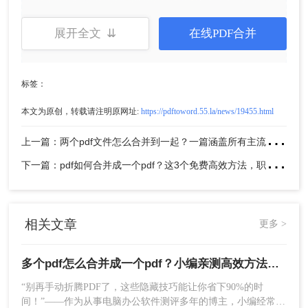
展开全文 ⇊
在线PDF合并
点击“添加文件”按钮，从本地文件夹中选取多
个PDF文件，支持拖放操作。
标签：
本文为原创，转载请注明原网址:
https://pdftoword.55.la/news/19455.html
上
一篇：两个pdf文件怎么合并到一起？一篇涵盖所有主流方法的终极指南！
下
一篇：pdf如何合并成一个pdf？这3个免费高效方法，职场人必须掌握！
相关文章
更多 >
多个pdf怎么合并成一个pdf？小编亲测高效方法大公开！
调整文件顺序：通过拖动文件列表中的项目，
“别再手动折腾PDF了，这些隐藏技巧能让你省下90%的时
自定义合并顺序。
间！”——作为从事电脑办公软件测评多年的博主，小编经常收