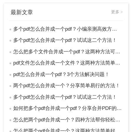
最新文章
更多 >
多个pdf怎么合并成一个pdf？小编亲测高效方法大公开！
●
调整顺序：在文件列表中拖动项目，自定义合
并顺序。
多个pdf怎么合并成一个pdf？试试这二个方法！
●
开始合并：点击“开始转换”按钮，系统自动处
怎么把多个文件合并成一个pdf？这两种方法可轻松合并多个文件~
●
理，通常耗时几秒到几分钟。
pdf文件怎么合并成一个文件？这两种方法简单好用！
●
pdf怎么合并成一个pdf？3个方法解决问题！
●
两个pdf怎么合并成一个？分享简单易行的方法！
●
多个pdf怎么合并成一个pdf？试试这二个方法！
●
如何把多个pdf合并成一个pdf？分享合并PDF的三个方法！
●
下载结果：处理完成后，点击“下载”按钮保存
怎么把两个pdf合并成一个？四种方法帮你轻松搞定！
●
合并后的PDF到本地。
怎么把两个pdf合并成一个？这两种方法简单好用！
●