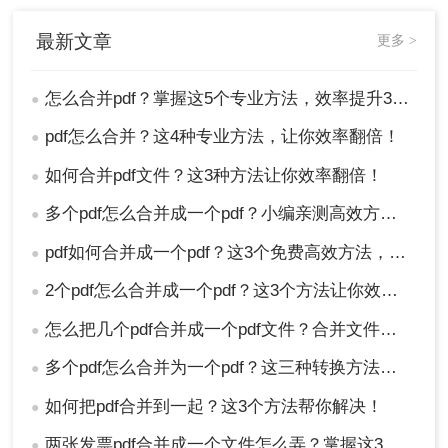
5、下载合并后的单一PDF文件至本地
最新文章
更多 >
注意：
合并前检查每个PDF文件的清晰度，模糊文
怎么合并pdf？掌握这5个专业方法，效率提升300%！
件会影响输出质量；注意合并文件总大小，部分免
●
费工具有大小限制；涉及敏感内容时，务必选择如
pdf怎么合并？这4种专业方法，让你效率翻倍！
●
转转大师这类有明确隐私政策的平台。
如何合并pdf文件？这3种方法让你效率翻倍！
●
方法三：通过浏览器插件实现快捷合并
多个pdf怎么合并成一个pdf？小编亲测高效方法大公开！
●
对于经常需要处理PDF的办公人群，浏览器插件提
pdf如何合并成一个pdf？这3个免费高效方法，职场人必须掌握！
●
供了一种轻量级解决方案。
优点：
2个pdf怎么合并成一个pdf？这3个方法让你效率翻倍，安全省心！
●
操作路径极短，节省时间
怎么把几个pdf合并成一个pdf文件？合并文件的四大高效秘籍，总有一款适合你！
●
通常提供一定的免费额度
多个pdf怎么合并为一个pdf？这三种转换方法掌握好！
●
与浏览器深度集成，使用方便
如何把pdf合并到一起？这3个方法帮你解决！
●
缺点：
两张发票pdf合并成一个文件怎么弄？掌握这3种方法轻松合并！
●