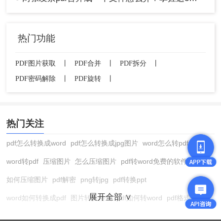
功能相对基础，复杂格式可能出错
隐私风险较高，需仔细审查插件权限
不同插件质量参差不齐，需筛选测试
热门功能
操作步骤：
PDF图片获取
丨
PDF合并
丨
PDF拆分
丨
1、在Chrome或Edge商店中搜索“PDF
merge”等关键词
PDF密码解除
丨
PDF旋转
丨
热门关注
pdf怎么转换成word
pdf怎么转换成jpg图片
word怎么转pdf
word转pdf
压缩图片
怎么压缩图片
pdf转word免费的软件
2、选择评分较高的插件（如Smallpdf、
如何压缩图片
pdf解密
png转jpg
pdf转换ppt
ILovePDF等）
展开全部 ∨
word如何转换成pdf
图片转换格式
pdf如何转word
pdf格式转换
3、安装后，浏览器工具栏会出现插件图标
4、点击图标，选择“合并PDF”功能并上传文件
在线pdf转换成word
pdf转图片
pdf怎么转换成jpg图片
图片转pdf