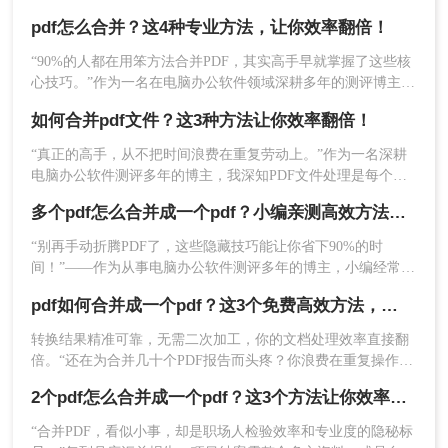
注意：
确保所有源文件未被加密或设限；合并前建
效、有风险的方法处理这一问题。那么怎么合并pdf呢？作为一
议先预览文件顺序，避免重复操作；注意输出文件
pdf怎么合并？这4种专业方法，让你效率翻倍！
名深耕办公软件测评多年的博主，我今天为你带来一份系统、
的命名规范，便于后期查找。
专业的PDF合并指南，助你告别效率低下与安全隐患。
“90%的人都在用笨方法合并PDF，其实高手早就掌握了这些核
心技巧。”作为一名在电脑办公软件领域深耕多年的测评博主，
方法二：使用专业在线合并工具
每天都会收到大量关于PDF处理的咨询。其中，“PDF怎么合
如何合并pdf文件？这3种方法让你效率翻倍！
并”这个问题出现的频率高居不下。这看似简单的操作，却实实
对于不愿安装软件的用户，专业在线PDF合并工具
在在地困扰着众多职场人：报告整合、资料归档、方案提
“真正的高手，从不把时间浪费在重复劳动上。”作为一名深耕
是理想选择，特别是我长期测试使用的转转大师在
交……每一次低效的手动处理，都在悄悄吞噬你的时间与耐
电脑办公软件测评多年的博主，我深知PDF文件处理是每个职
线转换工具。
心。
场人和内容创作者的日常刚需。信息提取不精准、操作繁琐、
优点：
多个pdf怎么合并成一个pdf？小编亲测高效方法大公开！
安全隐患——这些痛点几乎每天都在消耗我们的时间和耐心。
“别再手动折腾PDF了，这些隐藏技巧能让你省下90%的时
高精度保持格式
：经过我的实测，转转大师在
间！”——作为从事电脑办公软件测评多年的博主，小编经常收
合并PDF时能完整保留原始布局，包括复杂表
到读者关于PDF合并的求助。今天，我就结合多年经验，分享
格、图表、字体样式和段落格式，无需二次调
pdf如何合并成一个pdf？这3个免费高效方法，职场人必须掌握！
多个PDF怎么合并成一个PDF的常用方法，帮你解决操作繁
整
琐、安全隐忧等核心困扰。那么多个pdf怎么合并成一个pdf
转换结果精准可靠，无需二次加工，你的文档处理效率直接翻
出色的批量处理能力
：一次性可合并数十个
呢？本文基于真实测试和数据，确保专业可信，助你快速掌握
倍。“还在为合并几十个PDF报告而头疼？你浪费在重复操作上
PDF文件，处理项目报告、数据集文档时效率
实用技能。
的时间，够你学一个新技能了。”作为在电脑办公软件测评领域
显著提升
2个pdf怎么合并成一个pdf？这3个方法让你效率翻倍，安全省心！
深耕多年的小编，我见过太多职场朋友被基础的文档处理问题
隐私保护到位
：采用文件传输加密，服务器自
绊住手脚。那么pdf如何合并成一个pdf呢？
“合并PDF，看似小事，却是职场人检验效率和专业度的隐秘标
动定时删除用户文件，敏感数据更安全