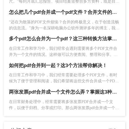
尺。”每到月底汇总报告、项目结案需整合多方资料，或是自媒
无需安装软件
：通过简洁直观的在线界面完成
体朋友整理拍摄脚本与合同，你是否也对着电脑上零散的PDF
怎么把几个pdf合并成一个pdf文件？合并文件的四大高效秘籍，总有一款适合你！
操作，降低使用门槛
文档感到头疼？手动复制粘贴？格式全乱。
服务稳定可靠
：平台运行稳定，处理速度快，
“还在为散落的PDF文件烦恼？合并的终极意义，在于创造流畅
适合紧急任务
的信息流。”身为一名深耕电脑办公软件测评多年的博主，我深
知高效处理文档是职场人士和内容创作者的核心痛点。面对数
缺点：
多个pdf怎么合并为一个pdf？这三种转换方法掌握好！
十份零散的PDF——可能是项目报告的不同章节、分散的合同
附件，或是零散的参考资料
在日常工作和学习中，我们经常会遇到需要将多个PDF文件合
处理超大文件（如超过500页）时速度会稍慢
并为一个文件的情况。这样做可以方便查阅、整理和分享。那
完全依赖网络连接，无网络环境下无法使用
么多个pdf怎么合并为一个pdf呢？本文将详细介绍几种将多个
如何把pdf合并到一起？这3个方法帮你解决！
PDF合并为一个PDF的方法，帮助您轻松完成这项任务。
操作步骤：
在日常工作和学习中，我们经常需要处理多个PDF文件，有时
1、访问转转大师PDF处理平台，选择“PDF合
候为了便于管理和阅读，我们希望将这些文件合并成一个PDF
文档。幸运的是，现在有许多方法和工具可以帮助我们轻松实
并”功能（https://pdftoword.55.la/merge-pdf/）
两张发票pdf合并成一个文件怎么弄？掌握这3种方法轻松合并！
现这一目标。那么如何把pdf合并到一起呢？本文将介绍几种常
用的方法来合并PDF文件，适合不同场景下的使用需求。
在日常财务处理中，经常需要将多张发票PDF合并成一个文
件，以便于归档、分享或打印。那么两张发票pdf合并成一个文
件怎么弄呢？本文将介绍三种将两张发票PDF合并成一个文件
的方法。