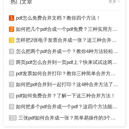
热门文章
更多 >
1
pdf怎么免费合并文档？教你四个方法！
2、通过拖放或点击上传需要合并的多个PDF
文件
2
如何把几个pdf合成一个pdf免费？三种实用方法分享！
3
怎样把2张电子发票合并成一张？这三种合并方法学习一下!
4
怎么把两个pdf合并成一个？教你4种方法轻松完成合并！
3、在网页界面中直观调整文件顺序，支持实
5
两页pdf怎么合并到一页pdf上？快来试试这两种方法吧！
时预览
6
pdf发票如何合并打印？教你三种简单合并方法！
4、点击“开始转换”按钮，等待云端处理完成
7
如何把pdf合并到一起打印？这4种合并方法了解一下！
8
pdf如何免费合并？了解一下这三种合并方法！
9
如何把多个pdf合并成一个pdf？这四个方法能帮助大家！
10
三张pdf如何合并成一张？简单易操作的3个方法！