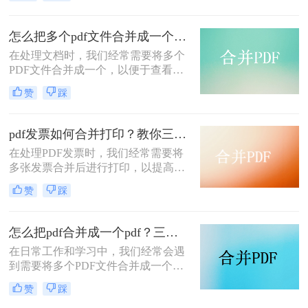
pdf文件合并成一个呢？本文将介绍四
种将多个PDF文件合并成一个的方
法，帮助您轻松完成PDF文件的合并
怎么把多个pdf文件合并成一个？试试看这二种转换方式！
任务。
在处理文档时，我们经常需要将多个
PDF文件合并成一个，以便于查看、
传输和存档。那么怎么把多个pdf文件
赞
踩
合并成一个呢？本文将介绍两种常用
的PDF合并方法，帮助您高效地完成
PDF合并任务。
pdf发票如何合并打印？教你三种简单合并方法！
在处理PDF发票时，我们经常需要将
多张发票合并后进行打印，以提高工
作效率和节省纸张。那么PDF发票如
赞
踩
何合并打印呢？以下将介绍三种合并
PDF发票并进行打印的方法，帮助你
轻松应对这一需求。
怎么把pdf合并成一个pdf？三种方法教你快速合并pdf！
在日常工作和学习中，我们经常会遇
到需要将多个PDF文件合并成一个文
件的需求。无论是为了整理资料、简
赞
踩
化分享流程，还是为了更方便地阅读