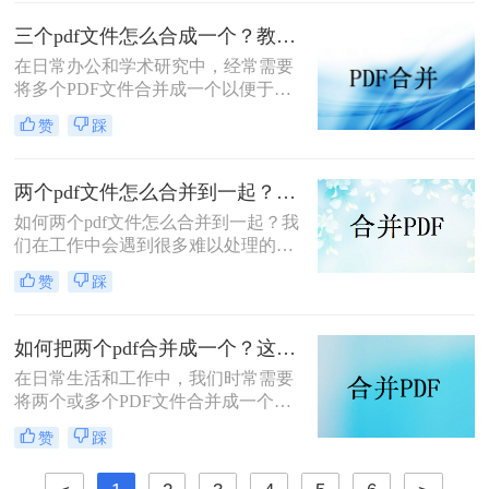
和管理，PDF合并都是一个非常实用
的功能。那么怎么把pdf合并成一个
三个pdf文件怎么合成一个？教你4种大家都在用方法！
pdf呢？以下将详细介绍几种常用的
在日常办公和学术研究中，经常需要
PDF合并方法，帮助您轻松实现这一
将多个PDF文件合并成一个以便于管
目标。
理和分享。那么三个pdf文件怎么合成
赞
踩
一个呢？本文将介绍四种将三个PDF
文件合成一个的实用方法。
两个pdf文件怎么合并到一起？大家来试试这3种方法吧！
如何两个pdf文件怎么合并到一起？我
们在工作中会遇到很多难以处理的文
件，比如PDF文件，特别是多个PDF
赞
踩
文件合并成一个PDF文件。事实上，
大多数人不知道如何合并，盲目地在
互联网上找到相关的方法。最后，我
如何把两个pdf合并成一个？这4种合并方法很好用！
们不能达到我们理想的预期。让我们
在日常生活和工作中，我们时常需要
来看看pdf合并的方法。
将两个或多个PDF文件合并成一个，
以便于管理、查阅和分享。那么如何
赞
踩
把两个pdf合并成一个呢？本文将介绍
三种常用的PDF合并方法。