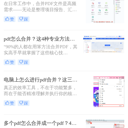
在日常工作中，合并PDF文件是高频
需求——无论是整理项目报告、汇总
客户资料，还是准备学术论文。但许
赞
踩
多人仍在用低效、有风险的方法处理
这一问题。那么怎么合并pdf呢？作为
一名深耕办公软件测评多年的博主，
pdf怎么合并？这4种专业方法，让你效率翻倍！
我今天为你带来一份系统、专业的
PDF合并指南，助你告别效率低下与
“90%的人都在用笨方法合并PDF，其
安全隐患。
实高手早就掌握了这些核心技
巧。”作为一名在电脑办公软件领域
赞
踩
深耕多年的测评博主，每天都会收到
大量关于PDF处理的咨询。其
中，“PDF怎么合并”这个问题出现的
电脑上怎么进行pdf合并？这三招，让你十分钟从小白变高手！
频率高居不下。这看似简单的操作，
真正的效率工具，不在于功能繁多，
却实实在在地困扰着众多职场人：报
而在于能否精准理解并执行你的核心
告整合、资料归档、方案提交……每
意图。“小编，快帮帮我！明早汇报
一次低效的手动处理，都在悄悄吞噬
赞
踩
用的方案，十几份PDF还散着，甲方
你的时间与耐心。
爸爸要一个合并文件，我快急疯
了！”深夜十一点，收到粉丝小陈的
多个pdf怎么合并成一个pdf？4种合并pdf方法详解！
紧急求助。