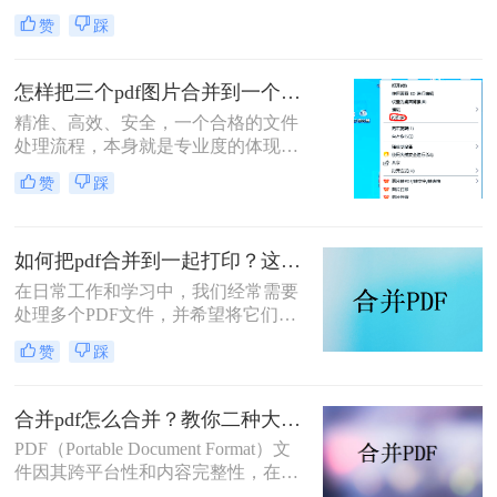
流。”身为一名深耕电脑办公软件测
赞
踩
评多年的博主，我深知高效处理文档
是职场人士和内容创作者的核心痛
点。面对数十份零散的PDF——可能
怎样把三个pdf图片合并到一个文件？三招搞定，职场效率飙升秘籍！
是项目报告的不同章节、分散的合同
精准、高效、安全，一个合格的文件
附件，或是零散的参考资料
处理流程，本身就是专业度的体现。
在信息爆炸的职场，我们每天都要与
赞
踩
海量文档打交道。你是否也经常遇到
这样的场景：客户发来三张重要的产
品示意图PDF、三页独立的合同附件
如何把pdf合并到一起打印？这4种合并方法了解一下！
PDF，或是三份散乱的报告图表
PDF，急需你整理成一个规整的文件
在日常工作和学习中，我们经常需要
进行提交或归档？
处理多个PDF文件，并希望将它们合
并成一个文件进行打印，以便于管理
赞
踩
和节省纸张。那么如何把pdf合并到一
起打印呢？以下是几种常用的方法来
合并PDF文件并打印，每种方法都附
合并pdf怎么合并？教你二种大家都在用的合并方法！
有简介。
PDF（Portable Document Format）文
件因其跨平台性和内容完整性，在日
常办公和学习中得到了广泛应用。有