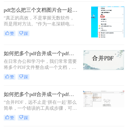
的情况，比如整理报告、汇总资料或
提交组合文档。虽然市面上有众多付
pdf怎么把三个文档图片合一起？三招搞定，最后一招在线即用无门槛！
费软件提供PDF编辑功能，但免费方
“真正的高效，不是掌握无数软件，
案同样能高效完成任务。那么pdf怎么
而是用对方法。”作为一名深耕电脑
免费合并为一个文件呢？本文将系统
办公软件测评多年的博主，小编经常
介绍五种免费合并PDF文件的方法，
赞
踩
在后台收到类似的求助：“手头有三
涵盖在线工具、桌面软件、命令行及
份扫描件或截图，都是图片型PDF，
移动应用，助您轻松应对各类合并需
怎么才能把它们快速、无损地合并到
求。
如何把多个pdf合并成一个pdf？来试试这两种高效方法！
一个PDF文件里？”
在日常办公和学习中，我们常常需要
将多个PDF文件整合成一个文档，以
便更好地管理和分享信息。那么如何
赞
踩
把多个pdf合并成一个pdf呢？为了帮
助您更高效地完成这项任务，本文将
介绍两种简单而实用的方法来合并多
如何把多个pdf合并成一个pdf？5种高效合并方法详解！
个PDF文件。
“合并PDF，远不止是‘拼在一起’那么
简单，一个错误的工具或步骤，可能
让你精心排版的文档面目全
赞
踩
非。”——这是从业多年，处理过上
万份文档的小编最深刻的体会。