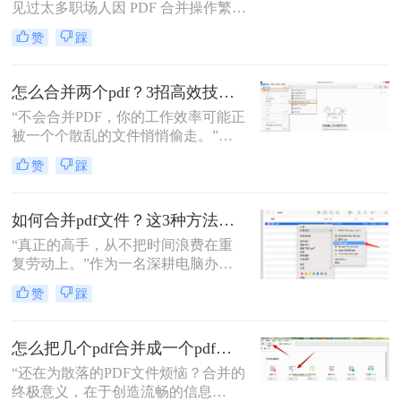
见过太多职场人因 PDF 合并操作繁
琐、格式错乱、隐私泄露踩坑。其实
赞
踩
选对方法，1 分钟就能搞定多文件合
并，还能精准保留原始格式。
怎么合并两个pdf？3招高效技巧，让你告别杂乱文档！
“不会合并PDF，你的工作效率可能正
被一个个散乱的文件悄悄偷走。”作
为一名从事电脑办公软件测评多年的
赞
踩
博主，小编经常被粉丝问到：“怎么
合并两个pdf？”这看似简单的操作，
背后却藏着效率的巨大分水岭。职场
如何合并pdf文件？这3种方法让你效率翻倍！
办公人群和自媒体创作者们，常常陷
“真正的高手，从不把时间浪费在重
入信息碎片化、操作繁琐和安全隐忧
复劳动上。”作为一名深耕电脑办公
的困境。
软件测评多年的博主，我深知PDF文
赞
踩
件处理是每个职场人和内容创作者的
日常刚需。信息提取不精准、操作繁
琐、安全隐患——这些痛点几乎每天
怎么把几个pdf合并成一个pdf文件？合并文件的四大高效秘籍，总有一款适合你！
都在消耗我们的时间和耐心。
“还在为散落的PDF文件烦恼？合并的
终极意义，在于创造流畅的信息