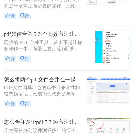
文将详细介绍七种常用且高效的PDF
并是一项常见而必要的操作。无论是
合并方法，涵盖不同平台、使用场景
整理报告、合并多个章节的电子书，
和技术水平，助您轻松应对各种PDF
赞
踩
还是将扫描件整合为一份完整文档，
处理需求。
PDF合并功能都显得至关重要。然
而，面对市场上琳琅满目的工具和方
pdf如何合并？3 个高效方法让办公效率翻倍！
法，许多用户往往感到困惑：哪种方
高效的 PDF 合并工具，从来不是让你
法最快捷？哪种最安全？怎么合并pdf
多操作一步，而是让复杂流程回归简
文件=
单本质。职场中，谁没遇到过需要将
赞
踩
多个 PDF 文件合并的场景？项目报告
的分散章节、客户资料的零散文档、
自媒体素材的拆分文件，都需要快速
怎么将两个pdf文件合并在一起？五大方法全面解析！
整合为完整文档。
PDF文件因其出色的跨平台兼容性和
格式稳定性，已成为现代办公与学术
交流中不可或缺的文件格式。然而，
赞
踩
当我们面对需要整合多个PDF文档的
情况时，如何高效、安全地完成合并
任务就成为了一个常见挑战。
怎么合并多个pdf？3 种方法让效率翻倍”！
作为深耕办公软件测评多年的博主，