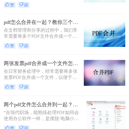
文档管理和分享。然而，当需要整合
赞
踩
多个PDF文件时，找到一种简单且有
效的解决方案变得尤为重要。那么如
何合并pdf文件到一个pdf呢？本文将
pdf怎么合并在一起？教你三个好用办法！
介绍三种不同的方法来帮助您轻松地
在文档管理和分享的过程中，我们常
将多个PDF文件合并成一个PDF文
常需要将多个PDF文件合并成一个单
件。
一的文件，以简化发送、存储或打印
赞
踩
的过程。无论是为了创建综合报告、
整合学习资料还是整理合同文档，掌
握pdf怎么合并在一起是一项非常实用
两张发票pdf合并成一个文件怎么弄？掌握这3种方法轻松合并！
的技能。本文将介绍三种不同的PDF
在日常财务处理中，经常需要将多张
合并方法。
发票PDF合并成一个文件，以便于归
档、分享或打印。那么两张发票pdf合
赞
踩
并成一个文件怎么弄呢？本文将介绍
三种将两张发票PDF合并成一个文件
的方法。
两个pdf文件怎么合并到一起？3分钟教会你5种专业方法，最后一招绝了！
“在现代职场，能熟练处理PDF如同会
使用办公软件一样，是摆脱‘电脑小
白’标签、提升个人效率的隐形核心竞
赞
踩