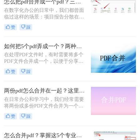
怎么把pdf合并成一个pdf？三招教你高效整合关键信息！
职场朋友被基础的文档处理问题绊住
在数字化办公的日常中，我们都曾面
手脚。那么pdf如何合并成一个pdf
临过这样的场景：项目报告分散在多
呢？
个PDF里，学术论文章节各自独立，
赞
踩
或是一堆扫描合同需要整合。PDF合
并这个看似简单的操作，实则直接影
响着我们的信息处理效率与专业形
如何把5个pdf弄成一个？两种实用方法详解分享！
象。那么怎么把pdf合并成一个pdf
在处理PDF文件时，有时需要将多个
呢？今天，作为一名深耕办公软件领
PDF文件合并成一个，以便于分享、
域多年的测评博主，我将为你揭秘三
存储或打印。那么如何把5个pdf弄成
种最高效的PDF合并方案，帮你彻底
赞
踩
一个呢？本文将介绍两种将五个PDF
摆脱文档管理的困扰。
文件合并成一个的方法。
两份pdf怎么合并在一起？这里分享4个合并方法！
在日常办公和学习中，我们经常需要
将两份或多份PDF文件合并为一个，
以便于查阅、分享和存储。那么两份
赞
踩
pdf怎么合并在一起呢？本文将介绍四
种将两份PDF合并的高效方法，帮助
您轻松完成PDF合并任务。
怎么合并pdf？掌握这5个专业方法，效率提升300%！