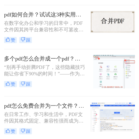
并方法。
pdf如何合并？试试这3种实用合并方法！
在数字化办公和学习的日常中，PDF
文件因其跨平台兼容性和不可篡改性
而广受欢迎。然而，当需要处理多个
赞
踩
PDF文件时，将它们合并成一个文件
往往能带来诸多便利。那么pdf如何合
并呢？本文将介绍三种合并PDF文件
多个pdf怎么合并成一个pdf？小编亲测高效方法大公开！
的方法。
“别再手动折腾PDF了，这些隐藏技巧
能让你省下90%的时间！”——作为从
事电脑办公软件测评多年的博主，小
赞
踩
编经常收到读者关于PDF合并的求
助。今天，我就结合多年经验，分享
多个PDF怎么合并成一个PDF的常用
pdf怎么免费合并为一个文件？五种免费合并方法详解！
方法，帮你解决操作繁琐、安全隐忧
等核心困扰。那么多个pdf怎么合并成
在日常工作、学习和生活中，PDF文
一个pdf呢？本文基于真实测试和数
件因其格式固定、兼容性强而成为文
据，确保专业可信，助你快速掌握实
档交换的主流格式。然而，我们经常
赞
踩
用技能。
遇到需要将多个PDF文件合并为一个