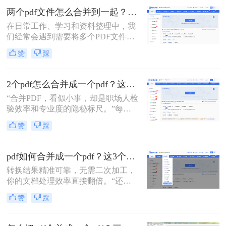
两个pdf文件怎么合并到一起？一篇涵盖所有主流方法的终极指南！
在日常工作、学习和资料整理中，我
们经常会遇到需要将多个PDF文件合
并为一个的情况。无论是整合多个章
赞
踩
节的电子书、汇总一份报告的各个部
分，还是将扫描的图片合并为一个
PDF文档，掌握高效、可靠的PDF合
2个pdf怎么合并成一个pdf？这3个方法让你效率翻倍，安全省心！
并技能至关重要。市面上有许多工具
“合并PDF，看似小事，却是职场人检
可以实现这一功能，但各有优劣。那
验效率和专业度的隐秘标尺。”每到
么两个pdf文件怎么合并到一起呢？本
月底汇总报告、项目结案需整合多方
文将为您详细介绍四种主流且有效的
赞
踩
资料，或是自媒体朋友整理拍摄脚本
方法，从在线工具的便捷到专业软件
与合同，你是否也对着电脑上零散的
的强大，助您轻松应对各种合并需
PDF文档感到头疼？手动复制粘贴？
求。
pdf如何合并成一个pdf？这3个免费高效方法，职场人必须掌握！
格式全乱。
转换结果精准可靠，无需二次加工，
你的文档处理效率直接翻倍。“还在
为合并几十个PDF报告而头疼？你浪
赞
踩
费在重复操作上的时间，够你学一个
新技能了。”作为在电脑办公软件测
评领域深耕多年的小编，我见过太多