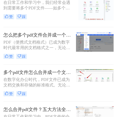
在日常工作和学习中，我们经常会遇
到需要将多个PDF文件——如多个章
节的电子书、一系列扫描件、不同来
赞
踩
源的报告或发票——整合为一个单一
PDF文件的需求。这不仅便于管理和
归档，也更利于阅读、分享和打印。
怎么把多个pdf文件合并成一个？全面指南与详细方法解析！
然而，面对这一看似简单的任务，许
多用户却不知从何下手，或者使用的
PDF（便携式文档格式）已成为数字
工具不够高效、安全。
时代最常用的文档格式之一，无论是
学术论文、商务报告、电子书还是官
赞
踩
方文件，PDF都能保持原始格式在不
同设备上的一致性。然而，在日常工
作和学习中，我们常常需要将多个
多个pdf文件怎么合并成一个文件？从新手到高手的完整指南！
PDF文件合并成一个，以方便管理、
在数字化办公时代，PDF文件已成为
分享或打印。那么怎么把多个pdf文件
文档交换和存储的标准格式。无论是
合并成一个呢？本文将全面解析多种
学术研究、工作报告还是法律文件，
PDF合并方法，帮助您根据具体需求
赞
踩
我们经常需要将多个PDF文件整合为
选择最合适的解决方案。
一个完整的文档。然而，许多人在面
对这一需求时常常感到困惑。那么多
怎么合并pdf文件？五大方法全解析！
个pdf文件怎么合并成一个文件呢？本
在日常工作和学习中，PDF文件的合