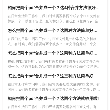
的操作流程，使得合并过程更加便捷。
分享一下如何把两个pdf合并成一个的方法，以下总结了两种
如何把两个pdf合并成一个？这4种合并方法很好用！
pdf合并方法，适用于各种场景，值得收集和使用。
优点：
无需安装，使用方便，支持多种文件格
在日常生活和工作中，我们时常需要将两个或多个PDF文件合
式，适合偶尔需要合并PDF文件的用户。
并成一个，以便于管理、查阅和分享。那么如何把两个pdf合并
缺点：
受限于网络速度和稳定性，合并速度可
成一个呢？本文将介绍三种常用的PDF合并方法。
能较慢。
怎么把两个pdf合并成一个？这两种方法简单好用！
推荐工具
：
转转大师在线合并工具
在我们的日常生活和工作中，PDF文件是一种常见的文档格
操作步骤：
式。有时候，我们需要将两个或多个PDF文件合并成一个文
件。合并PDF文件可以方便地管理和阅读，同时还可以减少存
1、打开在线PDF合并：
怎么把两个pdf合并成一个？这两种方法简单好用！
储空间的使用。下面将介绍几种常用的怎么把两个pdf合并成一
https://pdftoword.55.la/merge-pdf/
个方法。
在处理PDF文件时，我们有时需要将两个或多个PDF文件合并
成一个。这通常是因为我们需要将这些文件作为单个文档进行
阅读、编辑或打印。下面我们将介绍怎么把两个pdf合并成一个
怎么把两个pdf合并成一个？这三种方法简单好用！
方法，帮助您将两个PDF合并成一个。
在日常工作和学习中，我们经常需要处理大量的PDF文件。有
时候，我们需要将两个或多个PDF文件合并为一个文件，以便
更好地组织和管理。那么，怎么把两个pdf合并成一个呢？本文
如何把两个pdf合并成一个？这两个方法就够用啦!
将为你提供简单易懂的方法，帮助你轻松完成这项任务。
在日常生活和工作中，我们经常需要处理各种PDF文件。有