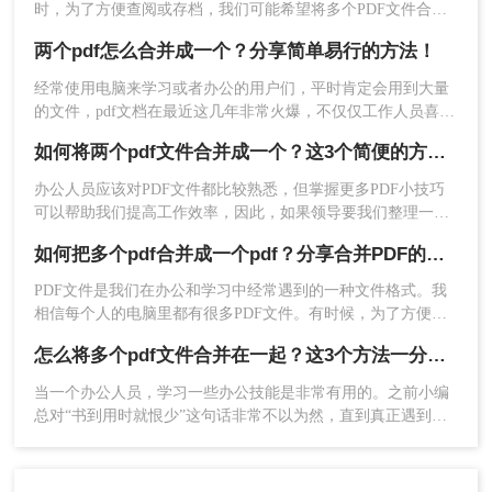
时，为了方便查阅或存档，我们可能希望将多个PDF文件合并
2、打开链接进入PDF合并界面，需要注意的是，如
成一个。本文将详细介绍如何把两个pdf合并成一个，帮助读者
果有密码保护的话，需要去除密码保护在上传文件
两个pdf怎么合并成一个？分享简单易行的方法！
轻松实现这一需求。
哦。
经常使用电脑来学习或者办公的用户们，平时肯定会用到大量
的文件，pdf文档在最近这几年非常火爆，不仅仅工作人员喜欢
使用，包括很多学生和老师也很喜欢用这种文档。在使用pdf文
如何将两个pdf文件合并成一个？这3个简便的方法，一看就会！
档的时候，我们会把不同的文件保存到多个pdf文档中，不过文
件内容分散了也会遇到一些问题，这时我们可以把pdf文档合并
办公人员应该对PDF文件都比较熟悉，但掌握更多PDF小技巧
到一起，那么两个pdf怎么合并成一个呢？
可以帮助我们提高工作效率，因此，如果领导要我们整理一些
材料，而且正好这些材料都是PDF格式的，那么我们就会把这
如何把多个pdf合并成一个pdf？分享合并PDF的三个方法！
些材料整合起来。将两个pdf文件合并成一个是需要使用的操
作，目前仍有许多人工手动进行合并，但为了提高我们的效
PDF文件是我们在办公和学习中经常遇到的一种文件格式。我
率，小编今天分享如何将两个pdf文件合并成一个的方法。
相信每个人的电脑里都有很多PDF文件。有时候，为了方便文
件的整理和更好的阅读体验，我们需要将两个或两个以上的
3、上传需要合并的PDF文件，然后点击开始转换即
怎么将多个pdf文件合并在一起？这3个方法一分钟就能搞定！太好用了
PDF文件合并在一起。那么，如何把多个pdf合并成一个pdf
可。
呢？下面将分享三种简单易操作的方法。让我们来看看。
当一个办公人员，学习一些办公技能是非常有用的。之前小编
总对“书到用时就恨少”这句话非常不以为然，直到真正遇到的
时候，才明白这句话的道理。因此也建议大家在休闲的时候多
学点东西，等用到的时候也不会变得手忙脚乱。你知道怎么将
多个pdf文件合并在一起吗？今日小编就跟你分享如何把pdf合