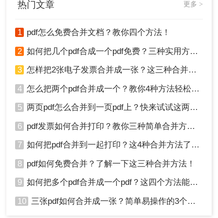
热门文章
更多 >
并在一起。
1
pdf怎么免费合并文档？教你四个方法！
2
如何把几个pdf合成一个pdf免费？三种实用方法分享！
4、合并成功，点击立即下载就完成了。
3
怎样把2张电子发票合并成一张？这三种合并方法学习一下!
注意：合并前确保网络连接稳定，以免影响合并速
4
怎么把两个pdf合并成一个？教你4种方法轻松完成合并！
度和结果。
5
两页pdf怎么合并到一页pdf上？快来试试这两种方法吧！
方法三：使用专业PDF编辑软件
6
pdf发票如何合并打印？教你三种简单合并方法！
桌面PDF编辑器提供了更多的编辑功能，适合需要
7
如何把pdf合并到一起打印？这4种合并方法了解一下！
频繁处理PDF文件的用户，可以轻松实现PDF文件
的合并。
8
pdf如何免费合并？了解一下这三种合并方法！
优点：
功能全面，支持复杂的PDF编辑和合并
9
如何把多个pdf合并成一个pdf？这四个方法能帮助大家！
需求。
缺点：
软件价格较高，对于偶尔需要合并PDF
10
三张pdf如何合并成一张？简单易操作的3个方法！
文件的用户来说可能成本较高。