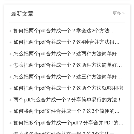
推荐工具
：
转转大师PDF编辑器
最新文章
更多 >
操作步骤：
1、首先，需要在电脑本地安装转转大师PDF编辑
器，接着打开本地需要合并的PDF文件。
如何把两个pdf合并成一个？学会这2个方法，一分钟就能搞定，太好用了！
●
如何把两个pdf合并成一个？这4种合并方法很好用！
●
怎么把两个pdf合并成一个？这两种方法简单好用！
●
怎么把两个pdf合并成一个？这两种方法简单好用！
●
怎么把两个pdf合并成一个？这三种方法简单好用！
●
如何把两个pdf合并成一个？这两个方法就够用啦!
●
两个pdf怎么合并成一个？分享简单易行的方法！
●
2、接着，在PDF编辑器的顶部功能栏中选择【页
如何将两个pdf文件合并成一个？这3个简便的方法，一看就会！
●
面】，选择【合并文件】，点击【添加文件】，将
需要合并的PDF文件加入合并文件功能区中。
如何把多个pdf合并成一个pdf？分享合并PDF的三个方法！
●