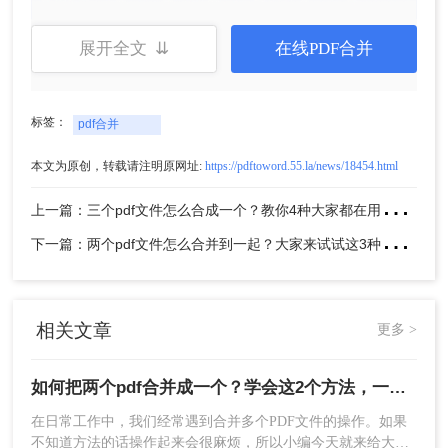
展开全文 ⇊
在线PDF合并
标签：
pdf合并
本文为原创，转载请注明原网址:
https://pdftoword.55.la/news/18454.html
上
一篇：三个pdf文件怎么合成一个？教你4种大家都在用方法！
5、这样两个PDF文件就合并成一个文件了，非常的
下
一篇：两个pdf文件怎么合并到一起？大家来试试这3种方法吧！
方便。如果你也面临PDF文件过多，需要合并的情
况，一定要来试试这款工具。
注意：在合并前，最好备份原始文件以防万一。合
并过程中要注意文件格式和内容的兼容性。
相关文章
更多 >
方法二：使用在线pdf合并工具
如何把两个pdf合并成一个？学会这2个方法，一分钟就能搞定，太好用了！
在线PDF合并工具无需安装，只需在浏览器中输入
在日常工作中，我们经常遇到合并多个PDF文件的操作。如果
网址即可使用。这些工具提供了简洁的界面和直观
不知道方法的话操作起来会很麻烦，所以小编今天就来给大家