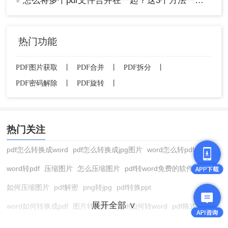
怎么将多个pdf文件合并在一起？这3个方法一分钟就能搞定！太好用了
●
热门功能
PDF图片获取
丨
PDF合并
丨
PDF拆分
丨
PDF密码解除
丨
PDF旋转
丨
3、最后，点击确定，PDF编辑器就会合并功能栏中
的PDF文件了，具体效果如下图所示。
热门关注
pdf怎么转换成word
pdf怎么转换成jpg图片
word怎么转pdf
word转pdf
压缩图片
怎么压缩图片
pdf转word免费的软件
如何压缩图片
pdf解密
png转jpg
pdf转换ppt
展开全部 ∨
word如何转换成pdf
图片转换格式
pdf如何转word
pdf格式转换
在线pdf转换成word
pdf转图片
pdf怎么转换成jpg图片
图片转pdf