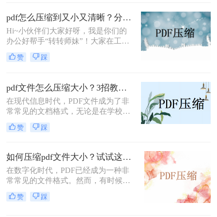
一些信息。如果是文件夹，我们会在
发送前压缩它们。如果您需要传输
pdf怎么压缩到又小又清晰？分享三个好用的压缩方法！
pdf，我们如何快速pdf怎么缩小呢？
Hi~小伙伴们大家好呀，我是你们的
如果您想有效地pdf压缩，可以来了解
办公好帮手“转转师妹”！大家在工作
一下哦。
中是否有萌生出这种想法：怎么在压
赞
踩
缩PDF文件的同时，还能确保其内容
的质量呢？因为PDF有着不错的稳定
性以及兼容性，受到了许多职场人士
pdf文件怎么压缩大小？3招教会你！
的喜爱，因此使用频率也非常高；
在现代信息时代，PDF文件成为了非
常常见的文档格式，无论是在学校、
办公室还是个人日常生活中。然而，
赞
踩
随着PDF文件的增加，其文件大小也
逐渐变得庞大，导致在加载和传输时
耗费更多的时间和网络流量。因此，
如何压缩pdf文件大小？试试这几个压缩方法！
学会pdf文件怎么压缩大小成为了一个
在数字化时代，PDF已经成为一种非
重要的技能。
常常见的文件格式。然而，有时候我
们会发现PDF文件的大小过大，这给
赞
踩
我们上传、下载和分享文件带来了很
大的困扰。为了解决这个问题，本文