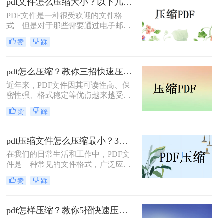
pdf文件怎么压缩大小？以下几种方法帮你轻松解决！
的小一点方法。
PDF文件是一种很受欢迎的文件格
式，但是对于那些需要通过电子邮件
或云存储服务发送PDF文件的人来
赞
踩
说，文件大小可能会成为一个问题，
因为这些服务通常都有文件大小限
制。在这种情况下，您需要一种方法
pdf怎么压缩？教你三招快速压缩！
来快速减小PDF文件的大小。这里介
近年来，PDF文件因其可读性高、保
绍pdf文件怎么压缩大小方法来帮助您
密性强、格式稳定等优点越来越受到
压缩PDF文件。
人们的青睐。但是，随之而来的问题
赞
踩
就是文件大小过大且不便于共享和传
输。那么，如何快速压缩PDF文件成
为了许多人关注的焦点。本文将为大
pdf压缩文件怎么压缩最小？3种方法任你选择！
家详细介绍pdf怎么压缩的方法和技
在我们的日常生活和工作中，PDF文
巧，帮助您更高效地完成压缩任务，
件是一种常见的文件格式，广泛应用
让您的工作变得更加便捷！
于各种场景。然而，有时候我们会遇
赞
踩
到PDF文件过大，导致传输、存储或
阅读时出现不便。那么，pdf压缩文件
怎么压缩最小呢?下面小编将分享3种
pdf怎样压缩？教你5招快速压缩！
简单的方法，让你可以轻松将PDF文