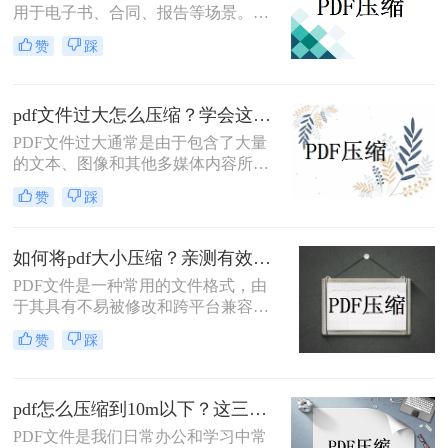
用于电子书、合同、报告等场景。由
于PDF文档通常包含大量的文本和图
赞
踩
像信息，因此它们可能会占用大量的
存储空间，这可能会导致传输速度变
慢，存储空间不足等问题。因此，对
pdf文件过大怎么压缩？学会这二个方法就够了！
PDF文档进行压缩是非常必要的。下
面将介绍如何压缩pdf文档大小方法。
PDF文件过大通常是由于包含了大量
的文本、图像和其他多媒体内容所导
致的。为了解决这个问题，我们可以
赞
踩
使用一些技术手段来压缩PDF文件的
大小，使其更易于存储和传输。下面
将介绍一些常见的pdf文件过大怎么压
如何将pdf大小压缩？亲测有效的3个方法！
缩方法。
PDF文件是一种常用的文件格式，由
于其具有不易被修改和跨平台兼容性
强的特点，因此被广泛应用于文件传
赞
踩
输和共享领域。然而，PDF文件可能
会因为包含了大量的图像、文字等信
息而变得非常大，占用大量的存储空
pdf怎么压缩到10m以下？这三种方法值得一试！
间，因此需要进行压缩。本文将介绍
如何将pdf大小压缩的方法。
PDF文件是我们日常办公和学习中常