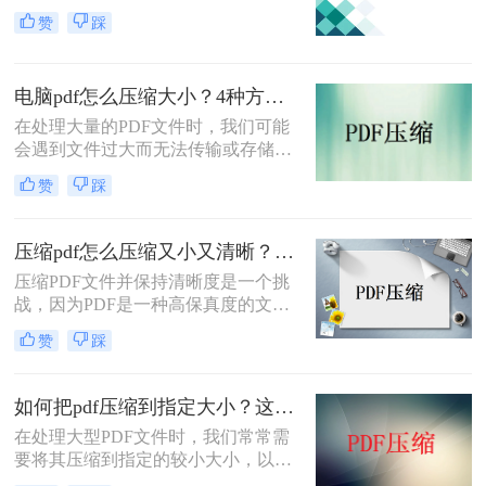
用PDF文件的频率增加，文件的大小
赞
踩
也越来越大，给我们的存储和传输带
来了一些挑战。为了解决这个问题，
本文将介绍pdf大小如何压缩的方法，
电脑pdf怎么压缩大小？4种方法教你轻松搞定！
帮助您轻松解决文件存储问题。
在处理大量的PDF文件时，我们可能
会遇到文件过大而无法传输或存储的
问题。这时，我们可以使用一些技巧
赞
踩
和方法来压缩PDF文件的大小，使其
更易于传输和存储。下面我们将介绍
电脑pdf怎么压缩大小的方法。
压缩pdf怎么压缩又小又清晰？分享2个好用的方法！
压缩PDF文件并保持清晰度是一个挑
战，因为PDF是一种高保真度的文档
格式，通常会占用较大的存储空间。
赞
踩
但是，有一些方法可以帮助您将PDF
文件压缩到较小的大小，同时保持清
晰度和质量。下面一起看看压缩pdf怎
如何把pdf压缩到指定大小？这3招教你搞定！
么压缩又小又清晰方法吧。
在处理大型PDF文件时，我们常常需
要将其压缩到指定的较小大小，以便
于传输或存储。然而，压缩PDF文件