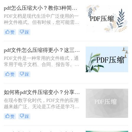
将介绍如何压缩pdf文件大小的方法，
pdf怎么压缩大小？教你3种简单的压缩方法！
帮助你压缩PDF文件大小，提高文件
的传输速度。
PDF文档是现代生活中广泛使用的一
种文件格式。但有时候，您可能需要
将PDF文件压缩到较小的文件大小，
赞
踩
以便于共享或存储。本篇文章将介绍
pdf怎么压缩大小的方法。
pdf文件怎么压缩得更小？这三种压缩方法快来学~
PDF文件是一种常用的文件格式，通
常用于电子文档、合同、报告等。由
于其包含大量的图像、文字和元数据
赞
踩
等信息，PDF文件的大小可能会比较
大，给存储和传输带来不便。为了减
小PDF文件的大小，可以采取以下几
如何将pdf文件压缩变小？分享几个PDF压缩方法！
种方法，下面一起看看pdf文件怎么压
在现今数字化时代，PDF文件的应用
缩得更小吧。
越来越广泛。无论是工作还是学习，
我们经常会用到PDF文件。然而，有
赞
踩
时候我们会发现一个问题：PDF文件
太大了！这给我们带来了一些不便，
比如文件上传和分享的时候，会消耗