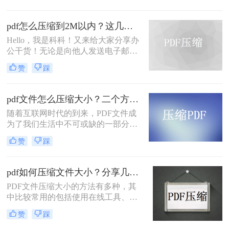
内容呢？这就要pdf压缩文件怎么压缩
最小了，那么问题来了，该如何pdf压
pdf怎么压缩到2M以内？这几种方法值得一试！
缩？用什么工具会比较方便呢？
Hello，我是科科！又来给大家分享办
公干货！无论是向他人发送电子邮件
还是上传至云端存储空间，我们都经
赞
踩
常会遇到PDF文件大小超过限制的问
题。有时候我们只需要微小的文件大
小来传递信息，但我们不知道pdf怎么
pdf文件怎么压缩大小？二个方法随心选！
压缩到2M以内。不用担心，本文将告
随着互联网时代的到来，PDF文件成
诉你一些简单而有效的方法来压缩
为了我们生活中不可或缺的一部分。
PDF文件，使其在2M以内。
然而，有时候我们会遇到一些问题，
赞
踩
比如PDF文件太大而无法通过电子邮
件发送。那么，我们该如何解决这个
问题呢？今天我将为大家介绍一些有
pdf如何压缩文件大小？分享几种好用的压缩方法！
关pdf文件怎么压缩大小的方法，帮助
PDF文件压缩大小的方法有多种，其
您解决这个烦恼。
中比较常用的包括使用在线工具、软
件以及一些特定的技术。下面我们将
赞
踩
介绍pdf如何压缩文件大小方法，帮助