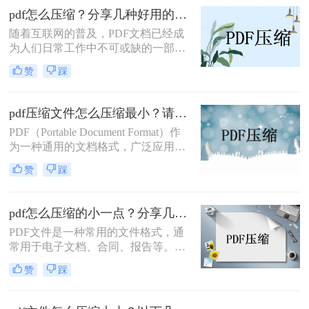
户发前，人都喜欢需要先把它们压
pdf怎么压缩？分享几种好用的压缩方法！
缩。当PDF文件太大的时候，如何进
随着互联网的普及，PDF文档已经成
行PDF如何压缩？还有什么压缩方式
为人们日常工作中不可或缺的一部
可以把PDF文件压缩到最小？与大家
分。然而，大型的PDF文件不仅占用
分享两种pdf压缩方法。
赞
踩
存储空间，还会导致传输和分享过程
中的问题。因此，许多人寻求一种能
够压缩PDF文件大小的方法。本文将
pdf压缩文件怎么压缩最小？请收好这些pdf压缩方法！
介绍一些pdf怎么压缩的技巧，帮助您
PDF（Portable Document Format）作
轻松压缩PDF文件，高效管理您的文
为一种通用的文档格式，广泛应用于
档。
各个领域。然而，由于其较高的文件
赞
踩
大小，PDF文件在传输和存储过程中
常常会遇到一些困扰。为了解决PDF
文件过大的问题，本文将介绍pdf压缩
pdf怎么压缩的小一点？分享几种好用的压缩方法！
文件怎么压缩最小​技巧，帮助您最大
PDF文件是一种常用的文件格式，通
程度地压缩PDF文件的大小。
常用于电子文档、合同、报告等。然
而，有时候PDF文件的大小会非常
赞
踩
大，导致传输和存储变得不太方便。
因此，压缩PDF文件成为了一种必要
的技巧。下面将介绍几种pdf怎么压缩