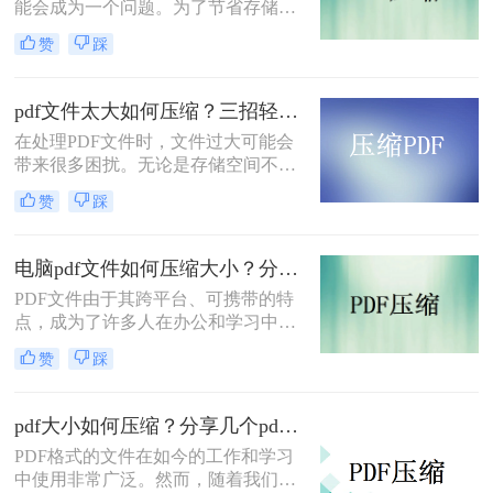
能会成为一个问题。为了节省存储空
间并提高传输效率，对PDF文件进行
赞
踩
压缩是一个很好的选择。本文将介绍
三种pdf压缩文件怎么压缩方法来压缩
PDF文件，帮助您轻松实现文件大小
pdf文件太大如何压缩？三招轻松压缩，让存储和传输更高效！
的优化。
在处理PDF文件时，文件过大可能会
带来很多困扰。无论是存储空间不
足，还是传输速度过慢，都会给我们
赞
踩
的工作和生活带来不便。那么，pdf文
件太大如何压缩呢？本文将介绍三种
方法，帮助您轻松压缩PDF文件，优
电脑pdf文件如何压缩大小？分享2个好用的方法！
化文件大小，提高存储和传输效率。
PDF文件由于其跨平台、可携带的特
点，成为了许多人在办公和学习中常
用的文件格式。然而，有时候我们会
赞
踩
遇到PDF文件过大，导致传输或存储
不便的问题。那么，电脑pdf文件如何
压缩大小呢？本文将介绍几种常见的
pdf大小如何压缩？分享几个pdf压缩技巧！
电脑PDF文件压缩大小的方法。
PDF格式的文件在如今的工作和学习
中使用非常广泛。然而，随着我们使