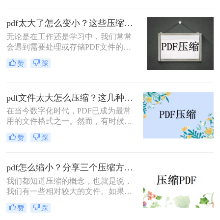
的存储空间，更重要的是在上传和下
载过程中，它会花费大量的时间和流
pdf太大了怎么变小？这些压缩方法亲测实用！
量。那么，pdf文件如何压缩大小呢？
无论是在工作还是学习中，我们常常
下面我将为你介绍三种有效的方法。
会遇到需要处理或存储PDF文件的情
况。然而，有时候我们会发现一些
赞
踩
PDF文件太大，导致无法方便地分享
或上传。那么，我们该如何把PDF文
件变小，以便更加方便地应用呢？本
pdf文件太大怎么压缩？这几种压缩方法效果很不错！
文将为大家介绍pdf太大了怎么变小方
法，帮助大家解决这一问题。
在当今数字化时代，PDF已成为最常
用的文件格式之一。然而，有时候我
们会遇到一个常见的问题：PDF文件
赞
踩
太大，导致传输缓慢或无法上传。那
么，有没有方法可以快速压缩PDF文
件的大小呢？本文将为您详细介绍多
pdf怎么缩小？分享三个压缩方法！
种pdf文件太大怎么压缩方法，帮助您
我们都知道压缩的概念，也就是说，
解决这一问题。立即行动起来，让我
我们有一些相对较大的文件。如果我
们快速搞定这个大文件传输难题！
们想传输它们，我们必须先压缩它们
赞
踩
才能正常传输。我们经常向他人发送