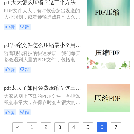
pdf太大怎么压缩？这三个方法能帮助大家！
过多的时间和网络流量。那么有没有
PDF文件太大，有时候会超出发送的
什么方法可以将PDF文件压缩，使得
大小限制，或者传输造成耗时太久等
文件大小变小呢？答案是肯定的！接
等原因，我们经常会想到要给PDF文
下来，我将为大家详细介绍如何将pdf
赞
踩
件做压缩，但是又苦于找不到好用的
文件压缩变小方法。
PDF压缩软件，那么pdf太大怎么压缩
呢？今天小编就分享给大家一些简单
pdf压缩文件怎么压缩最小？用这几招PDF文件轻松压缩！
好用的实用方法。
随着现代科技的快速发展，我们每天
都会遇到大量的PDF文件，包括电子
书、营销手册、报告等等。然而，这
赞
踩
些文件通常占用大量的存储空间，给
我们的电脑和移动设备带来了不小的
负担。为了解决这个问题，我们需要
pdf太大了如何免费压缩？这三种方法快来尝试下吧！
学会如何将PDF文件进行压缩，以便
大家从网上下载的PDF文件，有些体
节省存储空间，并方便文件的传输和
积会非常大，在保存时会占很大的空
分享。
间，这时候最好是对文件做压缩处
赞
踩
理。下面小编就给大家介绍pdf太大了
如何免费压缩，PDF压缩免费的方
<
1
2
3
4
5
6
7
法。