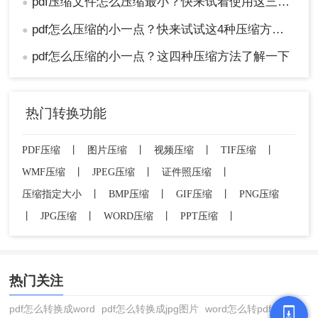
pdf压缩文件怎么压缩最小？快来试着使用这三种压缩方法！
●
pdf怎么压缩的小一点？快来试试这4种压缩方法！
●
pdf怎么压缩的小一点？这四种压缩方法了解一下
●
热门转换功能
PDF压缩
丨
图片压缩
丨
视频压缩
丨
TIF压缩
丨
WMF压缩
丨
JPEG压缩
丨
证件照压缩
丨
压缩指定大小
丨
BMP压缩
丨
GIF压缩
丨
PNG压缩
丨
JPG压缩
丨
WORD压缩
丨
PPT压缩
丨
热门关注
pdf怎么转换成word
pdf怎么转换成jpg图片
word怎么转pdf