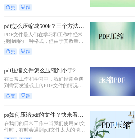
由于PDF文档通常包含大量的文本和
赞
踩
图像信息，因此它们可能会占用大量
的存储空间，这可能会导致传输速度
变慢，存储空间不足等问题。因此，
pdf怎么压缩成500k？三个方法教你压缩文件！
对PDF文档进行压缩是非常必要的。
PDF文件是人们在学习和工作中经常
下面将介绍几种常见的PDF压缩方
接触到的一种格式，但由于其数量
法。一起看看怎么压缩PDF文档吧。
多、体积大，往往会影响传输效率，
赞
踩
给计算机的存储空间带来一定的负
担。事实上，文件的大小可以通过压
缩来减少，但大多数用户非常担心，
pdf压缩文件怎么压缩到小于2M？这几种方法值得一试！
因为他们找不到合适的方法。那么，
在日常工作和学习中，我们经常会遇
pdf怎么压缩成500k呢？让我们分享三
到需要发送或上传PDF文件的情况。
种值得掌握且无损压缩的方法。让我
然而，有些PDF文件可能过大，不利
们来看看。
赞
踩
于传输和存储。为此，本文将为您介
绍pdf压缩文件怎么压缩到小于2M方
法，帮助您将PDF文件压缩至小于
ps如何压缩pdf的文件？快来看看这篇文章！
2M，让您的文件轻松搞定。
在我们的日常工作中当我们使用pdf文
件时，有时会遇到pdf文件太大的情
况，不仅传输速度慢，而且存储空间