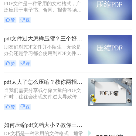
PDF文件是一种常用的文档格式，广
件变小。
泛应用于电子书、合同、报告等场
景。由于PDF文件通常包含大量的文
赞
踩
本和图像信息，它们可能会占用大量
的存储空间，这可能会导致传输速度
变慢，存储空间不足等问题。因此，
pdf文件过大怎样压缩？三个好用的压缩方法学习一下！
对PDF文件进行压缩是非常必要的。
朋友们对PDF文件并不陌生，无论是
下面将介绍几种常见的pdf怎样压缩方
办公还是学习都会使用到PDF文件，
法。
对于广大的办公白领来讲，最大的难
赞
踩
题不是编辑PDF文件，而是如何存储
这些PDF文件，其实存储PDF文件比
较简单的方法就是把PDF文件进一步
pdf太大了怎么压缩？教你两招，一键释放80％体积！
压缩，这样就能在电脑里面存储更多
当我们需要分享或存储大量的PDF文
的PDF文档了。压缩PDF文档和压缩
件时，往往会出现文件过大导致传输
其他文件是有一些区别的，那么pdf文
不便或存储空间不足的问题。为了解
件过大怎样压缩呢？下面一起看看
赞
踩
决这个问题，我们可以使用一些工具
吧。
或方法来压缩PDF文件的大小。下面
将介绍pdf太大了怎么压缩方法，帮助
如何压缩pdf文档大小？教你三种简单的压缩方法！
您轻松地减小PDF文件的大小。
DF文档是一种常用的文件格式，通常