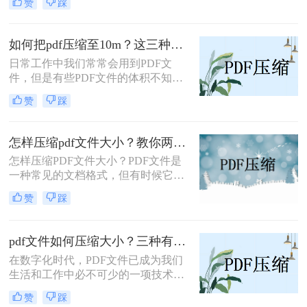
赞
踩
也很大，因此无法上传，面对这样的
问题相信有些小伙伴不知道该如何解
决，事实上我们可以通过压缩PDF文
如何把pdf压缩至10m？这三种方法值得一试！
件体积轻松解决问题，那么ps如何压
日常工作中我们常常会用到PDF文
缩pdf的文件呢?今天小编将教大家PS
件，但是有些PDF文件的体积不知不
压缩pdf文件的方法，操作还是非常简
觉膨胀得很大，不仅传输、分享速度
单的，大家来看看吧。
赞
踩
很慢，在有些平台甚至超过了大小限
制、没办法上传！其实想要压缩PDF
文件并不难，今天小编就给你分享3
怎样压缩pdf文件大小？教你两个转换办法！
个常用的好方法，帮你轻松搞定如何
怎样压缩PDF文件大小？PDF文件是
把pdf压缩至10m！
一种常见的文档格式，但有时候它们
的文件大小可能会很大，难以通过电
赞
踩
子邮件或其他方式共享。在这种情况
下，大家可以使用以下方法压缩PDF
文件，一起来看一下吧。
pdf文件如何压缩大小？三种有效方法让你的PDF文件轻盈如燕！
在数字化时代，PDF文件已成为我们
生活和工作中必不可少的一项技术。
然而，有时候我们会遇到一个问题：
赞
踩
PDF文件太大了！这不仅占用了我们