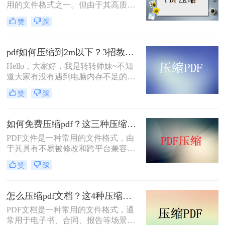
用的文件格式之一。但由于其高质量
的图片和复杂的排版，PDF文件往往
赞
踩
会占用较大的存储空间，给文件的传
输和存储带来不便。因此，如果你想
解决类似的问题，你必须压缩PDF文
pdf如何压缩到2m以下？3招教会你！
件的大小。那么，pdf怎么压缩到10m
Hello，大家好，我是转转师妹~不知
以下呢?接下来推荐三种压缩PDF的方
道大家有没有遇到电脑内存不足的情
法。让我们一起来看看。
况。其实我们在面对这种情况的时
赞
踩
候，只要将电脑里面的PDF文件进行
压缩就可以解放电脑的大部分空间；
那么pdf如何压缩到2m以下呢？今天
如何免费压缩pdf？这三种压缩方法快来学~
我就分享给你PDF压缩大小方法。
PDF文件是一种常用的文件格式，由
于其具有不易被修改和跨平台兼容性
强的特点，因此被广泛应用于文件传
赞
踩
输和共享领域。然而，PDF文件可能
会因为包含了大量的图像、文字等信
息而变得非常大，占用大量的存储空
怎么压缩pdf文档？这4种压缩方法快来学~
间，因此需要进行压缩。本文将介绍
PDF文档是一种常用的文件格式，通
如何免费压缩pdf的方法。
常用于电子书、合同、报告等场景。