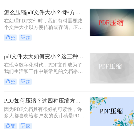
您将PDF文件的大小压缩到更小。
怎么压缩pdf文件大小？4种方法教你轻松搞定！
​在处理PDF文件时，我们有时需要减
小文件大小以方便传输或存储。压缩
PDF文件可以采取多种方法，包括使
赞
踩
用专业软件、在线工具或手机应用
等。下面我们将详细介绍怎么压缩pdf
文件大小方法。
pdf文件太大如何变小？这三种方法值得一试！
在现今数字化时代，PDF文件成为了
我们生活和工作中最常见的文档格式
之一。然而，有时候我们会遇到一个
赞
踩
问题，即PDF文件太大，导致加载速
度缓慢，给我们的工作和生活带来不
便。那么，pdf文件太大如何变小呢？
PDF如何压缩？这四种压缩方法快来学~
本文将为您介绍一些有效的方法。
因为PDF文档具有很好的可读性，许
多人都喜欢给客户发的设计稿是PDF
文档。而且这些包含设计内容的PDF
赞
踩
文件往往体积较大，在上传某些传输
平台时受到限制。在把PDF文件给客