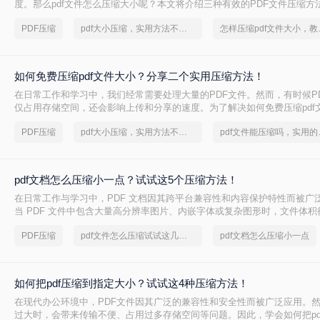
度。那么pdf文件怎么压缩大小呢？本文将介绍三种有效的PDF文件压缩方
PDF压缩
pdf大小压缩，实用方法不要错过
怎样压缩p
如何免费压缩pdf文件大小？分享二个实用压缩方法！
在日常工作和学习中，我们经常需要处理大量的PDF文件。然而，有时候P
仅占用存储空间，还会影响上传和分享的速度。为了解决如何免费压缩pdf
本文将介绍两种免费压缩PDF文件大小的方法。
PDF压缩
pdf大小压缩，实用方法不要错过
pdf文
pdf文档怎么压缩小一点？试试这5个压缩方法！
在日常工作与学习中，PDF 文档因其跨平台兼容性和内容保护特性而被广
当 PDF 文件中包含大量高分辨率图片、内嵌字体或复杂图形时，文件体
大，不仅占用存储空间，还经常因超过邮箱附件限制或上传耗时过长而影
PDF压缩
pdf文件怎么压缩试试这几个方法
pdf文档怎么压缩小一点
PDF 文档怎么压缩小一点呢？本文从压缩效果、操作难度、处理速度、隐
度，对比五种主流压缩方案，帮助您根据实际场景快速选择最合适的方法
如何把pdf压缩到指定大小？试试这4种压缩方法！
在现代办公环境中，PDF文件因其广泛的兼容性和安全性而被广泛应用。
过大时，会带来传输不便、占用过多存储空间等问题。因此，学会如何把pd