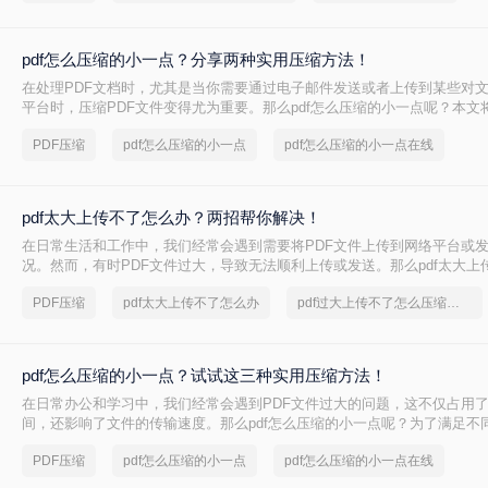
pdf怎么压缩的小一点？分享两种实用压缩方法！
在处理PDF文档时，尤其是当你需要通过电子邮件发送或者上传到某些对
平台时，压缩PDF文件变得尤为重要。那么pdf怎么压缩的小一点呢？本文
的PDF压缩方法。
PDF压缩
pdf怎么压缩的小一点
pdf怎么压缩的小一点在线
pdf太大上传不了怎么办？两招帮你解决！
在日常生活和工作中，我们经常会遇到需要将PDF文件上传到网络平台或
况。然而，有时PDF文件过大，导致无法顺利上传或发送。那么pdf太大上
呢？本文将介绍两种解决PDF文件过大无法上传的方法，帮助你轻松应对
PDF压缩
pdf太大上传不了怎么办
pdf过大上传不了怎么压缩变小
pdf怎么压缩的小一点？试试这三种实用压缩方法！
在日常办公和学习中，我们经常会遇到PDF文件过大的问题，这不仅占用
间，还影响了文件的传输速度。那么pdf怎么压缩的小一点呢？为了满足不
将介绍三种实用的PDF压缩方法，帮助您轻松将PDF文件压缩得更小。
PDF压缩
pdf怎么压缩的小一点
pdf怎么压缩的小一点在线