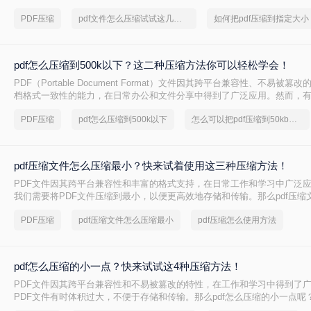
小变得尤为重要。本文将详细介绍四种常用的方法，帮助您轻松应对这一
PDF压缩
pdf文件怎么压缩试试这几个方法
如何把pdf压缩到指定大小
pdf怎么压缩到500k以下？这二种压缩方法你可以轻松学会！
PDF（Portable Document Format）文件因其跨平台兼容性、不易被
档格式一致性的能力，在日常办公和文件分享中得到了广泛应用。然而，
PDF文件压缩到较小的大小，以便于上传、发送或存储。那么pdf怎么压缩到
PDF压缩
pdf怎么压缩到500k以下
怎么可以把pdf压缩到50kb以下
本文将介绍两种将PDF文件压缩到500K以下的方法。
pdf压缩文件怎么压缩最小？快来试着使用这三种压缩方法！
PDF文件因其跨平台兼容性和丰富的格式支持，在日常工作和学习中广泛
我们需要将PDF文件压缩到最小，以便更高效地存储和传输。那么pdf压缩
小呢？本文将介绍三种实用的PDF压缩方法。
PDF压缩
pdf压缩文件怎么压缩最小
pdf压缩怎么使用方法
pdf怎么压缩的小一点？快来试试这4种压缩方法！
PDF文件因其跨平台兼容性和不易被篡改的特性，在工作和学习中得到了
PDF文件有时体积过大，不便于存储和传输。那么pdf怎么压缩的小一点呢
种有效的PDF压缩方法。