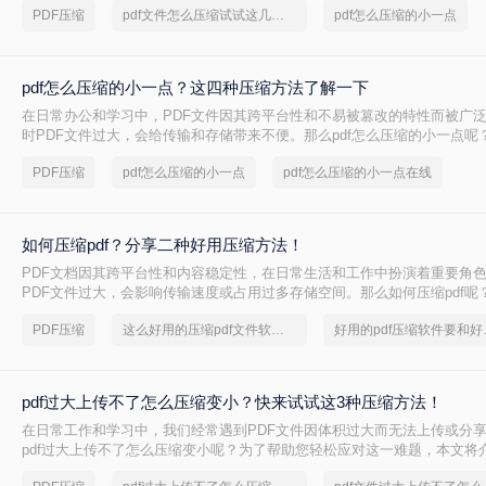
PDF压缩
pdf文件怎么压缩试试这几个方法
pdf怎么压缩的小一点
pdf怎么压缩的小一点？这四种压缩方法了解一下
在日常办公和学习中，PDF文件因其跨平台性和不易被篡改的特性而被广
时PDF文件过大，会给传输和存储带来不便。那么pdf怎么压缩的小一点呢
种将PDF压缩得更小的方法。
PDF压缩
pdf怎么压缩的小一点
pdf怎么压缩的小一点在线
如何压缩pdf？分享二种好用压缩方法！
PDF文档因其跨平台性和内容稳定性，在日常生活和工作中扮演着重要角
PDF文件过大，会影响传输速度或占用过多存储空间。那么如何压缩pdf呢
种压缩PDF的方法。
PDF压缩
这么好用的压缩pdf文件软件，我一定要分享
好用的p
pdf过大上传不了怎么压缩变小？快来试试这3种压缩方法！
在日常工作和学习中，我们经常遇到PDF文件因体积过大而无法上传或分
pdf过大上传不了怎么压缩变小呢？为了帮助您轻松应对这一难题，本文将
PDF文件压缩方法。