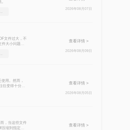
法。
2026年08月07日
df文件大小，教你几个方法
DF文件过大，不
查看详情 >
文件大小问题，
2026年08月09日
件能压缩吗，实用的方法来了
泛使用。然而，
查看详情 >
积往往变得十分庞
响办公效率。那么
2026年08月05日
私安全四个维
。
然而，当这些文件
查看详情 >
f压缩到指定大