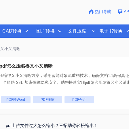
热门导航
A
CAD转换
图片转换
文件压缩
电子书转换
缩得又小又清晰
pdf怎么压缩得又小又清晰
么压缩得又小又清晰
方案，采用智能对象流重构技术，确保文档1:1高保真
支持一键批量处理， 全链路 SSL 加密保障隐私安全。助您快速实现
pdf怎么压缩得又小又清
：
PDF转Word
PDF压缩
PDF合并
pdf上传文件过大怎么缩小？三招助你轻松缩小！