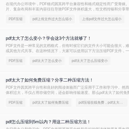
在现代办公环境中，PDF格式因其跨平台兼容性和格式稳定性而广受青睐
片、复杂布局和丰富内容往往导致PDF文件体积庞大，给文档传输和分享
pdf上传文件过大怎么缩小呢？本文将介绍三种简单实用的PDF压缩技巧，
PDF压缩
pdf上传文件过大怎么缩小
上传pdf文件过大怎么缩小
PDF文件，提升文档传输效率。
pdf太大了怎么变小？学会这3个方法就够了！
PDF文件是一种常见的文档格式，但有时候它们的文件大小可能会很大，
或其他方式共享。在这种情况下，大家可以使用以下方法压缩PDF文件，一起
太大了怎么变小吧。
PDF压缩
pdf太大了怎么变小
pdf太大了怎么压缩变小
pdf太大了如何免费压缩？分享二种压缩方法！
PDF文件因其跨平台性和良好的阅读体验而广泛应用于工作和学习中。然而
体积过大，不仅占用存储空间，还会影响传输速度。那么pdf太大了如何免
将介绍两种免费压缩PDF文件的方法。
PDF压缩
pdf太大了如何免费压缩
pdf压缩在线免费，pdf太大了怎么压缩
pdf怎么压缩到5m以内？用这二种压缩方法！