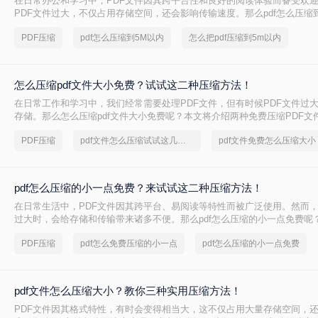
在日常办公和学习中，PDF文件因其跨平台性和良好的阅读体验而备受欢
PDF文件过大，不仅占用存储空间，还会影响传输速度。那么pdf怎么压缩
文将介绍两种将PDF文件压缩到5M以内的方法。
PDF压缩
pdf怎么压缩到5M以内
怎么把pdf压缩到5m以内
怎么压缩pdf文件大小免费？试试这二种压缩方法！
在日常工作和学习中，我们经常需要处理PDF文件，但有时候PDF文件过
存储。那么怎么压缩pdf文件大小免费呢？本文将介绍两种免费压缩PDF文
PDF压缩
pdf文件怎么压缩试试这几个方法
pdf文件免费怎么压缩大小
pdf怎么压缩的小一点免费？来试试这二种压缩方法！
在日常生活中，PDF文件因其跨平台、易阅读等特性而被广泛使用。然而，
过大时，会给存储和传输带来诸多不便。那么pdf怎么压缩的小一点免费呢
种免费且实用的PDF压缩方法。
PDF压缩
pdf怎么免费压缩的小一点
pdf怎么压缩的小一点免费
pdf文件怎么压缩大小？教你三种实用压缩方法！
PDF文件因其格式特性，有时会变得相当大，这不仅占用大量存储空间，