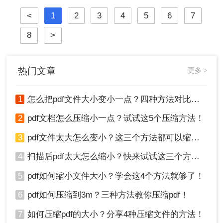
可能会变得非常大，给存储、传输及
呢？本文将深入探讨多种pdf压缩方
<
1
2
3
4
5
6
7
处理带来不便。那么如何把pdf文件变
法，从在线工具到专业软件，从自动
小一点呢？本文将介绍两种简单有效
优化到手动精调，助您轻松驾驭PDF
8
>
的方法来压缩PDF文件大小，帮助您
文件大小。
节省空间并提高工作效率。
热门文章
更多 >
1
怎么把pdf文件大小变小一点？四种方法对比，一看就懂！
2
pdf文档怎么压缩小一点？试试这5个压缩方法！
3
pdf文件太大怎么变小？这三个方法都可以缩小！
4
扫描后pdf太大怎么缩小？快来试试这三个方法！
5
pdf如何缩小文件大小？学会这4个方法就够了！
6
pdf如何压缩到3m？三种方法教你压缩pdf！
7
如何压缩pdf的大小？分享4种压缩文件的方法！