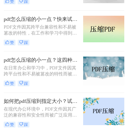
赞
踩
件压缩到最小，以便更高效地存储和
传输。那么pdf压缩文件怎么压缩最小
呢？本文将介绍三种实用的PDF压缩
pdf怎么压缩的小一点？快来试试这4种压缩方法！
方法。
PDF文件因其跨平台兼容性和不易被
篡改的特性，在工作和学习中得到了
广泛应用。然而，PDF文件有时体积
赞
踩
过大，不便于存储和传输。那么pdf怎
么压缩的小一点呢？本文将介绍四种
有效的PDF压缩方法。
pdf怎么压缩的小一点？这四种压缩方法了解一下
在日常办公和学习中，PDF文件因其
跨平台性和不易被篡改的特性而被广
泛使用。然而，有时PDF文件过大，
赞
踩
会给传输和存储带来不便。那么pdf怎
么压缩的小一点呢？本文将介绍四种
将PDF压缩得更小的方法。
如何把pdf压缩到指定大小？试试这4种压缩方法！
在现代办公环境中，PDF文件因其广
泛的兼容性和安全性而被广泛应用。
然而，当这些文件过大时，会带来传
赞
踩
输不便、占用过多存储空间等问题。