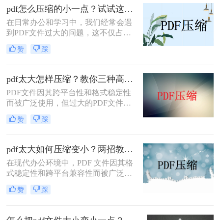
本文将介绍两种解决PDF文件过大无
pdf怎么压缩的小一点？试试这三种实用压缩方法！
法上传的方法，帮助你轻松应对这一
在日常办公和学习中，我们经常会遇
问题。
到PDF文件过大的问题，这不仅占用
了大量的存储空间，还影响了文件的
赞
踩
传输速度。那么pdf怎么压缩的小一点
呢？为了满足不同的需求，本文将介
绍三种实用的PDF压缩方法，帮助您
pdf太大怎样压缩？教你三种高效方法！
轻松将PDF文件压缩得更小。
PDF文件因其跨平台性和格式稳定性
而被广泛使用，但过大的PDF文件不
仅占用存储空间，还会影响传输速度
赞
踩
和加载速度。为了解决pdf太大怎样压
缩问题，本文将介绍三种压缩PDF文
件的方法。
pdf太大如何压缩变小？两招教你轻松压缩！
在现代办公环境中，PDF 文件因其格
式稳定性和跨平台兼容性而被广泛使
用。然而，当这些文件变得过大时，
赞
踩
它们不仅占用大量存储空间，而且在
网络上传输时效率低下，甚至无法上
传到某些平台。因此，掌握pdf太大如