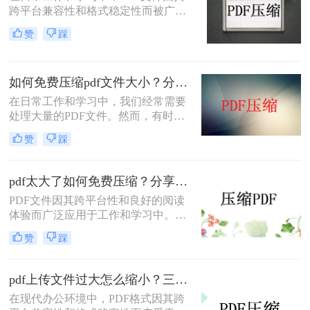
跨平台兼容性和格式稳定性而被广泛
使用。然而，有时候PDF文件的体积
赞
踩
过大，不仅占用大量存储空间，还会
影响文件的传输速度。那么pdf怎么压
缩的小一点呢？本文将详细介绍5种
如何免费压缩pdf文件大小？分享二个实用压缩方法！
有效的方法，帮助用户轻松压缩PDF
文件，提高工作效率。
在日常工作和学习中，我们经常需要
处理大量的PDF文件。然而，有时候
PDF文件过大，不仅占用存储空间，
赞
踩
还会影响上传和分享的速度。为了解
决如何免费压缩pdf文件大小问题，本
文将介绍两种免费压缩PDF文件大小
pdf太大了如何免费压缩？分享二种压缩方法！
的方法。
PDF文件因其跨平台性和良好的阅读
体验而广泛应用于工作和学习中。然
而，有时PDF文件体积过大，不仅占
赞
踩
用存储空间，还会影响传输速度。那
么pdf太大了如何免费压缩呢？本文将
介绍两种免费压缩PDF文件的方法。
pdf上传文件过大怎么缩小？三招助你轻松缩小！
在现代办公环境中，PDF格式因其跨