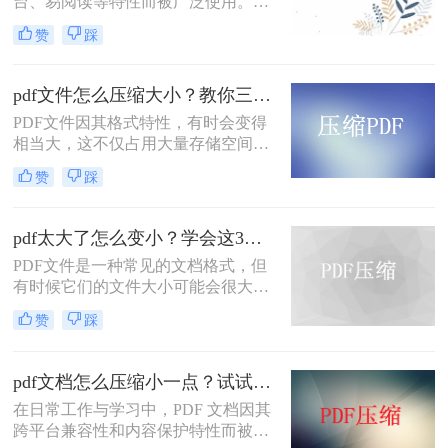
台、易阅读等特性而被广泛使用。然
而，当PDF文件体积过大时，会给存
赞
踩
储和传输带来诸多不便。那么pdf怎么
压缩的小一点免费呢？本文将介绍两
种免费且实用的PDF压缩方法。
pdf文件怎么压缩大小？教你三种实用压缩方法！
PDF文件因其格式特性，有时会变得
相当大，这不仅占用大量存储空间，
还可能影响传输速度。那么pdf文件怎
赞
踩
么压缩大小呢？本文将介绍三种有效
的PDF文件压缩方法。
pdf太大了怎么变小？学会这3个方法就够了！
PDF文件是一种常见的文档格式，但
有时候它们的文件大小可能会很大，
难以通过电子邮件或其他方式共享。
赞
踩
在这种情况下，大家可以使用以下方
法压缩PDF文件，一起来看一下pdf太
大了怎么变小吧。
pdf文档怎么压缩小一点？试试这5个压缩方法！
在日常工作与学习中，PDF 文档因其
跨平台兼容性和内容保护特性而被广