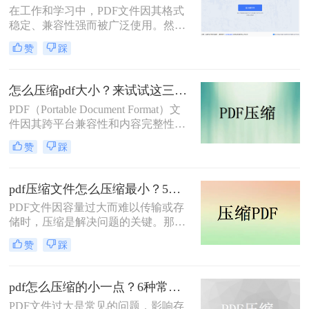
在工作和学习中，PDF文件因其格式
传。在今天，我们将分享两种简单的
稳定、兼容性强而被广泛使用。然
pdf文件压缩方式。
而，PDF文件体积过大常会导致存储
赞
踩
空间不足、传输速度慢等问题。那么
pdf文件怎么压缩大小呢？本文整理了
4种常用的PDF压缩方法，帮助您快速
怎么压缩pdf大小？来试试这三种压缩方式！
减小文件大小。
PDF（Portable Document Format）文
件因其跨平台兼容性和内容完整性而
广泛应用于各种场合。然而，随着
赞
踩
PDF文件中包含的图片、图表、字体
等资源越来越多，文件体积也逐渐增
大，给存储和传输带来了不便。那么
pdf压缩文件怎么压缩最小？5个常用方法全解析！
怎么压缩pdf大小呢？为了解决这个问
PDF文件因容量过大而难以传输或存
题，本文将介绍三种压缩PDF大小的
储时，压缩是解决问题的关键。那么
方法。
pdf压缩文件怎么压缩最小呢？本文将
赞
踩
介绍几种高效压缩PDF的方法，帮助
你快速实现最小化压缩。
pdf怎么压缩的小一点？6种常用方案详解！
PDF文件过大是常见的问题，影响存