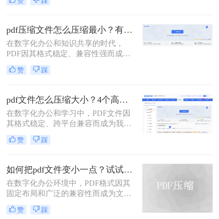
赞
踩
体。然而，一个棘手的问题常常困扰
着我们：文件体积过大。无论是通过
电子邮件发送简历、在学术平台提交
pdf压缩文件怎么压缩最小？有效压缩方法终极指南！
论文，还是在微信等即时通讯工具中
在数字化办公和知识共享的时代，
分享资料，平台往往对附件大小有严
PDF因其格式稳定、兼容性强而成为
格限制，最常见的门槛就是5MB。一
文档传输的首选。然而，庞大的PDF
个几十兆甚至上百兆的PDF文件，不
赞
踩
文件时常为我们带来困扰：邮箱附件
仅传输耗时，还可能直接导致发送失
大小限制、微信无法发送、云盘上传
败。
下载耗时、设备存储空间告急。pdf压
pdf文件怎么压缩大小？4个高效传输与存储方法详解！
缩文件怎么压缩最小，成为许多人迫
在数字化办公和学习中，PDF文件因
切需要的技能。
其格式稳定、跨平台兼容而成为我们
日常交流的首选格式。然而，过大的
赞
踩
PDF文件——无论是包含大量高分辨
率图片的学术论文、扫描版的电子
书，还是设计精美的产品手册——都
如何把pdf文件变小一点？试试这两种简单有效的方法压缩大小
会给邮件发送、云端存储和即时传输
在数字化办公环境中，PDF格式因其
带来诸多不便。幸运的是，通过一系
固定布局和广泛的兼容性而成为文档
列高效的方法，我们可以显著减小
分享的理想选择。然而，当PDF文件
PDF文件的体积，而无需牺牲过多的
赞
踩
包含大量图像或复杂排版时，其体积
可读性。那么pdf文件怎么压缩大小