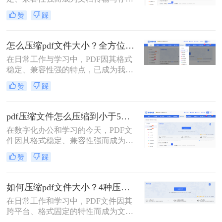
的首选。然而，高分辨率图片、嵌入
赞
踩
字体和多媒体内容也使得PDF文件体
积动辄数十兆甚至上百兆，给邮件发
送、云端存储和即时分享带来了巨大
怎么压缩pdf文件大小？全方位高效压缩方法终极指南！
困扰。如何高效、无损（或视觉无
在日常工作与学习中，PDF因其格式
损）地压缩PDF，成为一个普遍需
稳定、兼容性强的特点，已成为我们
求。那么pdf怎么压缩呢？
分享文档、报告和论文的首选格式。
赞
踩
然而，过大的PDF文件常常会带来诸
多不便：堵塞邮箱附件、拖慢传输速
度、占用大量存储空间，甚至可能超
pdf压缩文件怎么压缩到小于5M？4种压缩方法终极指南！
出某些平台的上传限制。因此，掌握
在数字化办公和学习的今天，PDF文
怎么压缩pdf文件大小的技能显得至关
件因其格式稳定、兼容性强而成为我
重要。
们日常传输文档的首选。然而，我们
赞
踩
常常会遇到一个令人头疼的问题：一
个重要的PDF文件，可能因为包含高
清图片、复杂图表或嵌入字体而体积
如何压缩pdf文件大小？4种压缩方法详解！
庞大，动辄几十兆甚至上百兆。无论
在日常工作和学习中，PDF文件因其
是通过电子邮件发送（通常有附件大
跨平台、格式固定的特性而成为文档
小限制）、上传至学习平台还是提交
交换的首选格式。然而，过大的PDF