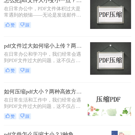
怎么把pdf文件大小变小一点？四种方法对比，一看就懂！
何压缩变小是十分必要的。本文将介
在日常办公中，PDF文件体积过大是
绍两种实用的方法来解决这个问题，
常遇到的烦恼——无论是发送邮件受
帮助您轻松完成 PDF 文件的压缩。
限于附件大小，还是上传系统提示文
赞
踩
件超限，都让人头疼。那么，怎么把
PDF文件大小变小一点呢？本文将先
给出四种方案的直观对比，再逐一拆
pdf文件过大如何缩小上传？两种缩小并上传的有效方法!
解操作步骤，您可根据文件数量、压
缩质量要求和隐私需求快速选择最合
在日常办公和学习中，我们经常会遇
适的方法。
到PDF文件过大的问题，这不仅占用
了大量的存储空间，还影响了文件的
赞
踩
上传速度和分享效率。那么pdf文件过
大如何缩小上传呢？本文将介绍两种
缩小PDF文件大小的方法，帮助您轻
如何压缩pdf大小？两种高效方法详解！
松解决PDF文件过大的问题。
在日常生活和工作中，我们经常会遇
到PDF文件过大的问题，这不仅占用
了大量的存储空间，还降低了文件的
赞
踩
传输效率。因此，掌握几种有效的
PDF压缩方法显得尤为重要。那么如
何压缩pdf大小呢？本文将介绍两种常
pdf文件怎么压缩大小？3种免费+1种专业方法全攻略（附决策表）！