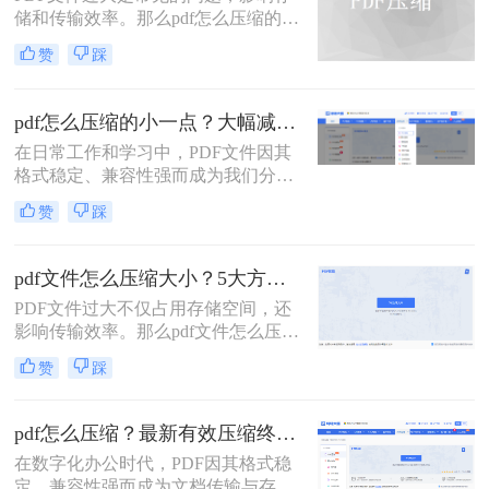
储和传输效率。那么pdf怎么压缩的小
一点呢？本文将详解6种主流压缩方
赞
踩
案，助你快速解决文件体积过大的困
扰。
pdf怎么压缩的小一点？大幅减小文件体积的有效方法全解析！
在日常工作和学习中，PDF文件因其
格式稳定、兼容性强而成为我们分享
文档、报告和资料的首选格式。然
赞
踩
而，随之而来的问题也显而易见：过
大的PDF文件不仅占用存储空间，更
在通过邮件发送、即时通讯工具传输
pdf文件怎么压缩大小？5大方法深度解析与实操指南！
或上传至云平台时受到限制，严重影
PDF文件过大不仅占用存储空间，还
响效率。因此，pdf怎么压缩的小一
影响传输效率。那么pdf文件怎么压缩
点，成为一项必备技能。
大小呢？本文将系统介绍5种主流压
赞
踩
缩方法，助你精准平衡文件体积与质
量。
pdf怎么压缩？最新有效压缩终极指南！
在数字化办公时代，PDF因其格式稳
定、兼容性强而成为文档传输与存档