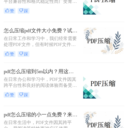
平台兼容性和格式稳定性而广受青
睐。然而，高清图片、复杂布局和丰
赞
踩
富内容往往导致PDF文件体积庞大，
给文档传输和分享带来不便。那么pdf
上传文件过大怎么缩小呢？本文将介
怎么压缩pdf文件大小免费？试试这二种压缩方法！
绍三种简单实用的PDF压缩技巧，助
你轻松优化PDF文件，提升文档传输
在日常工作和学习中，我们经常需要
效率。
处理PDF文件，但有时候PDF文件过
大，不便于传输和存储。那么怎么压
赞
踩
缩pdf文件大小免费呢？本文将介绍两
种免费压缩PDF文件大小的方法。
pdf怎么压缩到5m以内？用这二种压缩方法！
在日常办公和学习中，PDF文件因其
跨平台性和良好的阅读体验而备受欢
迎。然而，有时PDF文件过大，不仅
赞
踩
占用存储空间，还会影响传输速度。
那么pdf怎么压缩到5m以内呢？本文
将介绍两种将PDF文件压缩到5M以内
pdf怎么压缩的小一点免费？来试试这二种压缩方法！
的方法。
在日常生活中，PDF文件因其跨平