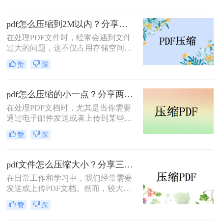
因此，学会如何把pdf压缩到指定大小
变得尤为重要。本文将详细介绍四种
pdf怎么压缩到2M以内？分享两种实用压缩方法！
常用的方法，帮助您轻松应对这一挑
在处理PDF文件时，经常会遇到文件
战。
过大的问题，这不仅占用存储空间，
还影响文件的传输速度。为了满足特
赞
踩
定需求，将PDF文件压缩到2M以内变
得尤为重要。那么pdf怎么压缩到2M
以内呢？本文将介绍两种常用的PDF
pdf怎么压缩的小一点？分享两种实用压缩方法！
压缩方法。
在处理PDF文档时，尤其是当你需要
通过电子邮件发送或者上传到某些对
文件大小有限制的平台时，压缩PDF
赞
踩
文件变得尤为重要。那么pdf怎么压缩
的小一点呢？本文将介绍两种有效的
PDF压缩方法。
pdf文件怎么压缩大小？分享三种实用压缩方法！
在日常工作和学习中，我们经常需要
发送或上传PDF文档。然而，较大的
文件可能会导致传输缓慢或者无法满
赞
踩
足上传限制。那么pdf文件怎么压缩大
小呢？本文将介绍三种有效的PDF压