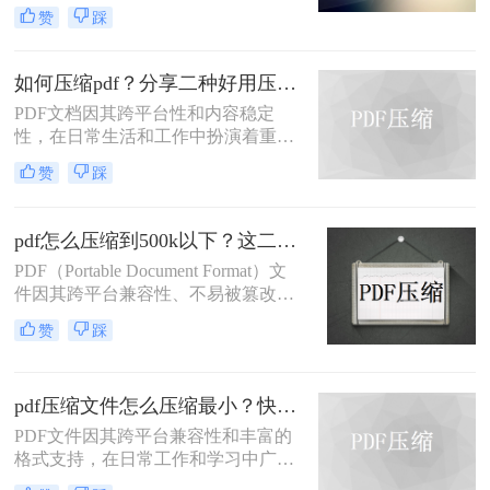
泛使用。然而，当 PDF 文件中包含大
赞
踩
量高分辨率图片、内嵌字体或复杂图
形时，文件体积往往变得十分庞大，
不仅占用存储空间，还经常因超过邮
如何压缩pdf？分享二种好用压缩方法！
箱附件限制或上传耗时过长而影响办
PDF文档因其跨平台性和内容稳定
公效率。那么PDF 文档怎么压缩小一
性，在日常生活和工作中扮演着重要
点呢？本文从压缩效果、操作难度、
角色。然而，有时PDF文件过大，会
处理速度、隐私安全四个维度，对比
赞
踩
影响传输速度或占用过多存储空间。
五种主流压缩方案，帮助您根据实际
那么如何压缩pdf呢？本文将介绍两种
场景快速选择最合适的方法。
压缩PDF的方法。
pdf怎么压缩到500k以下？这二种压缩方法你可以轻松学会！
PDF（Portable Document Format）文
件因其跨平台兼容性、不易被篡改的
特性以及保持文档格式一致性的能
赞
踩
力，在日常办公和文件分享中得到了
广泛应用。然而，有时我们需要将
PDF文件压缩到较小的大小，以便于
pdf压缩文件怎么压缩最小？快来试着使用这三种压缩方法！
上传、发送或存储。那么pdf怎么压缩
到500k以下呢？本文将介绍两种将
PDF文件因其跨平台兼容性和丰富的
PDF文件压缩到500K以下的方法。
格式支持，在日常工作和学习中广泛
应用。然而，有时我们需要将PDF文