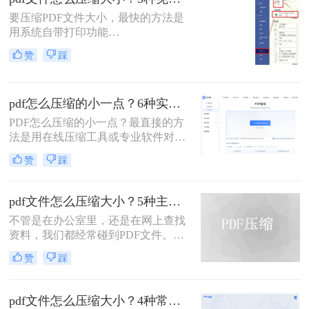
用的PDF压缩方法，以帮助您更好地
要压缩PDF文件大小，最快的方法是
压缩PDF文件。
用系统自带打印功能
（Windows/macOS均支持）或在线免
赞
踩
费工具（如PDFmao、转转大师）直
接降低文件体积；若需批量处理、无
损压缩或超过免费限制，推荐使用专
pdf怎么压缩的小一点？6种实用方法详解（2026最新）
业软件「转转大师PDF转换器」——
它支持自定义压缩等级、图片重采
PDF怎么压缩的小一点？最直接的方
样，且完全本地处理，安全无广告。
法是用在线压缩工具或专业软件对
下面用一张决策表帮你3秒定位自己
PDF文件进行重新编码和优化，通过
赞
踩
的需求，然后逐一详解每种方法的具
降低图片分辨率、压缩内嵌字体、去
体操作。
除冗余数据等方式，可以在保持内容
可读的前提下将文件体积缩小到原来
pdf文件怎么压缩大小？5种主流压缩方法分享！
的10%~50%。
不管是在办公室里，还是在网上查找
资料，我们都经常碰到PDF文件。在
工作中，发送邮件需要PDF文件格
赞
踩
式，但太大的PDF文件也是一个棘手
的问题。多数企业邮箱中传附件大小
被限制为5M，否则就发送不了。若能
pdf文件怎么压缩大小？4种常用压缩方法详解！
pdf文件怎么压缩大小，那就可轻松上