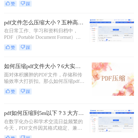
至企业系统，文件大小限制（如常见
赞
踩
文件常常带来诸多不便，无论是通过
的5MB）往往是一道难以逾越的关
电子邮件发送、上传至网络平台还是
卡。那么pdf压缩文件怎么压缩到小于
存储在有限的设备空间中，都会遇到
5M呢？
pdf文件怎么压缩大小？五种高效方法全面解析与实战！
限制。因此，掌握如何压缩pdf文件大
在日常工作、学习和资料归档中，
小的技能显得至关重要。
PDF（Portable Document Format）因
其跨平台、格式固定的特性而成为最
赞
踩
常用的文件格式之一。然而，随之而
来的问题是PDF文件体积往往过大，
不仅占用存储空间，更在邮件发送、
如何压缩pdf文件大小？6大实用压缩方案深度解析！
即时通讯传输和网页上传时带来诸多
面对体积臃肿的PDF文件，存储和传
不便。如何在不显著损失质量的前提
输效率大打折扣。那么如何压缩pdf文
下，有效“瘦身”PDF文件，已成为一
件大小呢？本文为您梳理6种主流压
项必备技能。
赞
踩
缩方案，从原理到实操，助您轻松掌
握PDF文件压缩技巧。
pdf如何压缩到5m以下？3 大方法手把手教，轻松过平台限制！
在数字化办公和学术交流日益频繁的
今天，PDF文件因其格式稳定、兼容
性强而成为我们传递信息的主要载