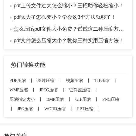
pdf上传文件过大怎么缩小？三招助你轻松缩小！
●
pdf太大了怎么变小？学会这3个方法就够了！
●
怎么压缩pdf文件大小免费？试试这二种压缩方法！
●
pdf文件怎么压缩大小？教你三种实用压缩方法！
●
热门转换功能
PDF压缩
丨
图片压缩
丨
视频压缩
丨
TIF压缩
丨
WMF压缩
丨
JPEG压缩
丨
证件照压缩
丨
压缩指定大小
丨
BMP压缩
丨
GIF压缩
丨
PNG压缩
丨
JPG压缩
丨
WORD压缩
丨
PPT压缩
丨