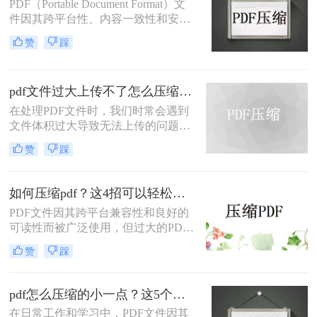
PDF（Portable Document Format）文
件因其跨平台性、内容一致性和安全
性而被广泛使用。然而，过大的PDF
赞
踩
文件可能会给传输和存储带来不便。
那么如何缩小pdf文件大小呢？本文将
介绍两种缩小PDF文件大小的有效方
pdf文件过大上传不了怎么压缩变小？两种压缩方法帮你轻松解决！
法。
在处理PDF文件时，我们时常会遇到
文件体积过大导致无法上传的问题。
那么pdf文件过大上传不了怎么压缩变
赞
踩
小呢？为了帮助大家解决这一困扰，
本文将介绍两种有效的PDF压缩方
法。
如何压缩pdf？这4招可以轻松压缩！
PDF文件因其跨平台兼容性和良好的
可读性而被广泛使用，但过大的PDF
文件可能会给存储和传输带来不便。
赞
踩
那么如何压缩pdf呢？本文将介绍四种
实用的PDF压缩方法。
pdf怎么压缩的小一点？这5个方法轻松搞定！
在日常工作和学习中，PDF文件因其